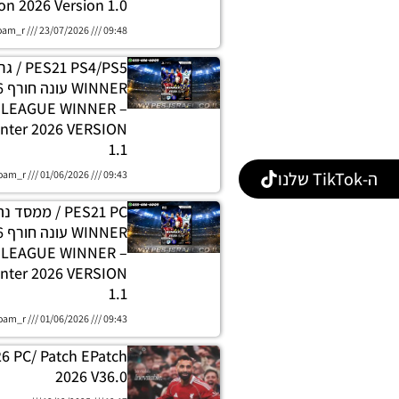
on 2026 Version 1.0
oam_r
23/07/2026
09:48
 PS4/PS5
H LEAGUE WINNER
nter 2026 VERSION
1.1
oam_r
01/06/2026
09:43
ה-TikTok שלנו
PES21 PC / ממסד
E LEAGUE WINNER
nter 2026 VERSION
1.1
oam_r
01/06/2026
09:43
26 PC/ Patch EPatch
2026 V36.0