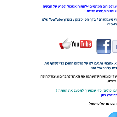
נו לפורום המתאים >לפתוח אשכול ולפרט על הבעיה
נותנים תמיכה טכנית.!
->רוצים להמשיך להיות מעודכנים עשו לנו לייק בערוץ אינסטגרם / בדף הפייסבוק / בערוץ YouTube שלנו
PES-IS
אהבתי ותגיבו לנו על פרסום התוכן כדי לשתף את
ם על הפאצ’ הזה.
עדיים נשמח שתשתפו את האתר לחברים וניצור קהילה
דולה.
ם יכולים) כדי שנמשיך לתפעל את האתר!!
סף לחץ כאן
הכפתור של פייפאל