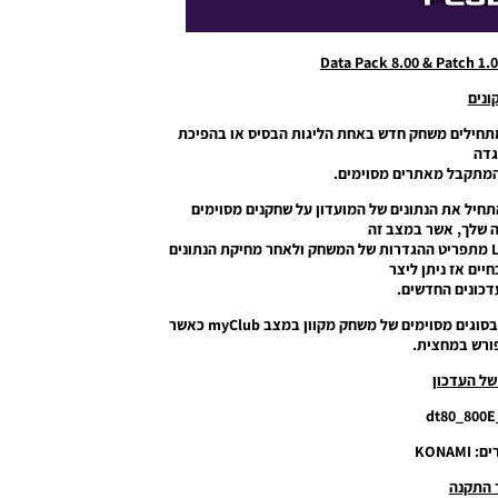
ונים
תחילים משחק חדש באחת הליגות הבסיס או בהפיכת
דה
המתקבל מאתרים מסוימים.
אשר לא מצליחים להתחיל את הנתונים של המועדון על שחקנים מסוימים
ה שלך, אשר במצב זה
מתרחש בעית יישום של העדכון הידני של העדכון LIVE מתפריט ההגדרות של המשחק ולאחר מחיקת הנתונים
יים אז ניתן ליצר
דכונים החדשים.
-תיקון עבור נושא בו השחקנים ללא רוכשים עם ניסיון בסוגים מסוימים של משחק מקוון במצב myClub כאשר
ורש במחצית.
ל העדכון
dt80_800E
KONAM
 התקנה