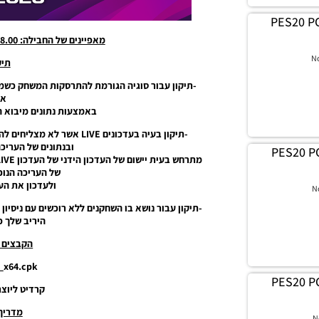
PES20 PC
מאפיינים של החבילה: Data Pack 8.00 & Patch 1.08.00
N
תיק
-תיקון עבור סוגיה הגורמת להתרסקות המשחק כשמ
אג
באמצעות נתונים מיבוא 
-תיקון בעיה בעדכונים LIVE 
ובנתונים של העריכ
PES20 PC
של העריכה הנוכח
ולעדכון את הע
N
היריב שלך פ
הקבצים ש
_x64.cpk
PES20 PC
קרדיט ליוצרים: I
מדריך
N