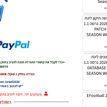
Seas
N
PES21 / גרסה תיקון ליגת
WINNER עונה חורף 2026 גרסה 1.1
– PATC
SEASON Wi
N
 נתונים ליגת
WINNER עונה חורף 2026 גרסה 1.1
->כדי לקבל את קישורי ההורדה חובה להגיב בתוכן
פרסום 
– DATABAS
SEASON Wi
הורדה בחלק 1 שוקל: 816MB אחרי חילוץ שוקל: 1.23GB
es-israel2020
N
*יש לכתוב באותיו
משתמש יקר, חובה להגיב בתוכן
EFootball 
דיווח לי