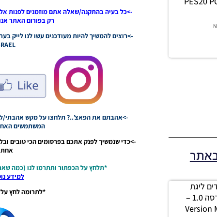
PES20 PC
->כל בעיה בהתקנה/שאלה אתם מוזמנים לפנות אלי
רק בפורום האתר אנו 
N
RAEL.
->אהבתם את הפאצ’..? תלחצו על מקש אהבתי/לא 
המשתמשים האחרי
->כדי שנמשיך לפנק אתכם בפרסומים הכי טובים ובל
אחת ג
באתר
*תלחץ על הכפתור ותתרמו לנו (כמה שאת
למידע נו
 מודים ליגת
*לתרומה לחץ על 
Winner עונה 2026 גרסה 1.0 –
Version