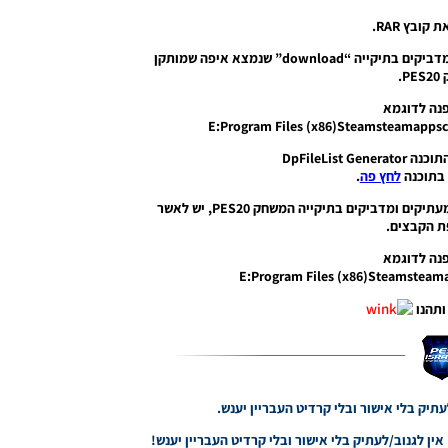
2. הקובץ הנמצא בתיקייה “download” מעתיקים ומדביקים בתיקייה “download” שנמצא איפה שמותקן
P.
נה לדוגמא
E:Program Files (x86)Steamsteamapp
 בתוכנה
לחץ פה
.
4. הקובץ הנמצא בתיקייה “eFootball PES 2020” מעתיקים ומדביקים בתיקייה המשחק PES20, יש לאשר
 הקבצים.
נה לדוגמא
E:Program Files (x86)Steamstea
ותהנו