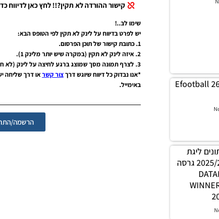
N
קישור ההורדה לא תקין?!! לחץ כאן לדיווח כדי
שימו לב..!
יש לפרט בדיווח על לינק לא תקין לפי הטופס הבא:
1. כתובת קישור של תוכן הפרסום.
2. איזה לינק לא תקין (במקרה שיש יותר מלינק 1).
3. לצרף תמונה מסך שמוצג ברגע לחיצה על לינק (לא חובה אבל יעזור מאוד).
*אנו נבדוק כל דיווח שיוגש דרך
צור קשר
או דרך שליחה י
Efootball 2
באימייל.
N
הרשמה/התחב
 נתונים ליגת
WINNER עונה קיץ 2025/26 גרסה
1.0 – 
WINNE
2
N