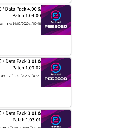
 / Data Pack 4.00 &
Patch 1.04.00
oam_r
14/02/2020
00:48
 / Data Pack 3.01 &
Patch 1.03.02
oam_r
10/01/2020
09:37
 / Data Pack 3.01 &
Patch 1.03.01
oam_r
20/12/2019
17:36