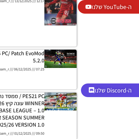
oam_r
13/12/2025
12:17
ה-YouTube שלנו
6 PC/ Patch EvoMod
5.2.0
oam_r
06/12/2025
07:25
ה-Discord שלנו
PES21 PC / ממסד
DATABASE LEAGUE
R SEASON SUMMER
025/26 VERSION 1.0
oam_r
01/12/2025
09:50