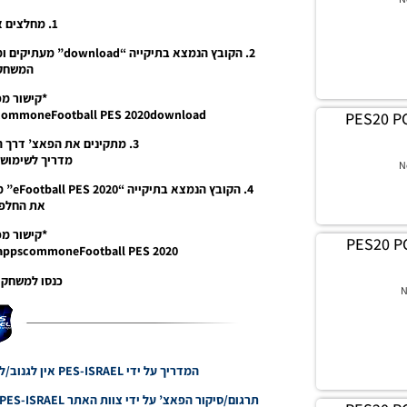
1. מחלצים את קובץ RAR.
המשחק ES20
*קישור מפ
scommoneFootball PES 2020download
PES20 PC
3. מתקינים את הפאצ’ דרך התוכנה DpFileList Generator
מדריך לשימוש
N
את החלפת
*קישור מפ
PES20 PC
mappscommoneFootball PES 2020
כנסו למשחק 
N
המדריך על ידי PES-ISRAEL אין לגנוב/לעתיק בלי אישור ובלי קרדיט העבריין יענש.
תרגום/סיקור הפאצ’ על ידי צוות האתר PES-ISRAEL אין לגנוב/לעתיק בלי אישור ובלי קרדיט העבריין יענש!