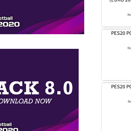
N
PES20 PC
N
PES20 PC
N