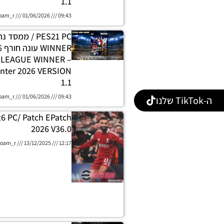
1.1
oam_r
01/06/2026
09:43
PES21 PC / ממסד
E LEAGUE WINNER
nter 2026 VERSION
1.1
oam_r
01/06/2026
09:43
ה-TikTok שלנו
26 PC/ Patch EPatch
2026 V36.0
oam_r
13/12/2025
12:17