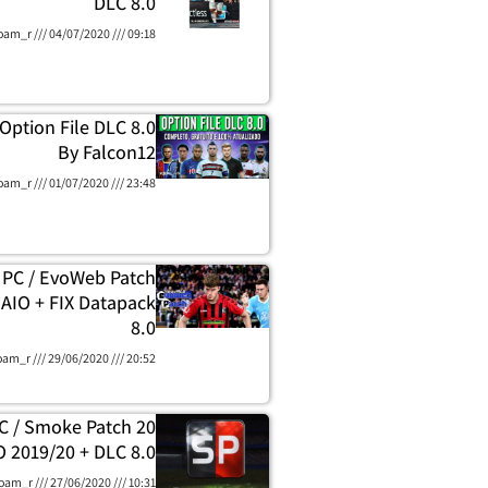
DLC 8.0
oam_r
04/07/2020
09:18
Option File DLC 8.0
By Falcon12
oam_r
01/07/2020
23:48
 PC / EvoWeb Patch
 AIO + FIX Datapack
8.0
oam_r
29/06/2020
20:52
C / Smoke Patch 20
O 2019/20 + DLC 8.0
oam_r
27/06/2020
10:31