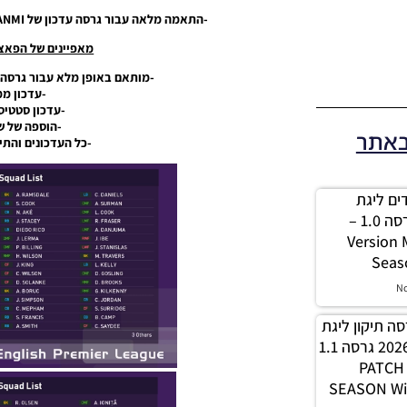
-התאמה מלאה עבור גרסה עדכון של KOANMI: גרסה עדכון DLC 8.0 & Patch 1.08.00.
מאפיינים של הפאצ’ גרס
-מותאם באופן מלא עבור גרסה עדכון  Patch 1.08.00
-עדכון ממ
-עדכון סטטיס
-הוספה של ש
באתר
-כל העדכונים והתי
 מודים ליגת
Winner עונה 2026 גרסה 1.0 –
Version
Seas
N
PES21 / גרסה תיקון ליגת
WINNER עונה חורף 2026 גרסה 1.1
– PATC
SEASON Wi