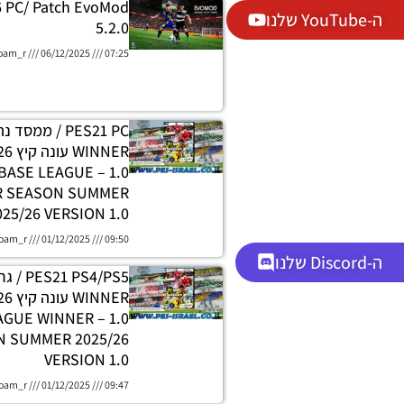
6 PC/ Patch EvoMod
ה-YouTube שלנו
5.2.0
oam_r
06/12/2025
07:25
PES21 PC / ממסד
DATABASE LEAGUE
R SEASON SUMMER
025/26 VERSION 1.0
oam_r
01/12/2025
09:50
ה-Discord שלנו
 PS4/PS5
H LEAGUE WINNER
 SUMMER 2025/26
VERSION 1.0
oam_r
01/12/2025
09:47