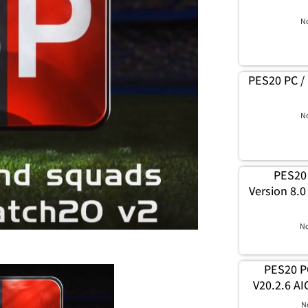
N
PES20 PC / 
N
PES20
Version 8.0
N
PES20 P
V20.2.6 AI
N