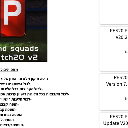
PES20 P
V20.2
N
מאפיינים כ
PES20
-גרסה תיקון מלא והראשון של צוות Smoke שמוכן לעונה /20
Version 7
-לכול השחקנים רישיו
-לכול הקבוצות בכל הליגות ר
-לכול הקבוצות בכל הליגות רישיון ערכות אמי
N
-לכול הליגות רישיון 
-הוסרו קבוצ
-הוספה קבו
-הוספה נבחרות 
PES20 P
-הוספה לי
Update V20
-הוספה קבוצות 