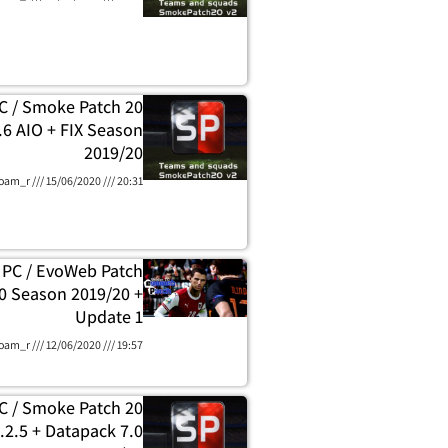
C / Smoke Patch 20
.6 AIO + FIX Season
2019/20
oam_r
15/06/2020
20:31
 PC / EvoWeb Patch
.0 Season 2019/20 +
Update 1
oam_r
12/06/2020
19:57
C / Smoke Patch 20
.2.5 + Datapack 7.0