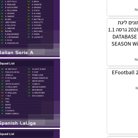
N
 נתונים ליגת
WINNER עונה חורף 2026 גרסה 1.1
– DATABAS
SEASON Wi
N
EFootball 
N