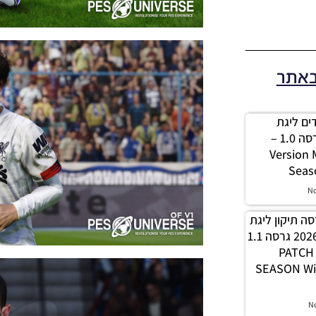
באתר
 מודים ליגת
Winner עונה 2026 גרסה 1.0 –
Version
Seas
N
PES21 / גרסה תיקון ליגת
WINNER עונה חורף 2026 גרסה 1.1
– PATC
SEASON Wi
N