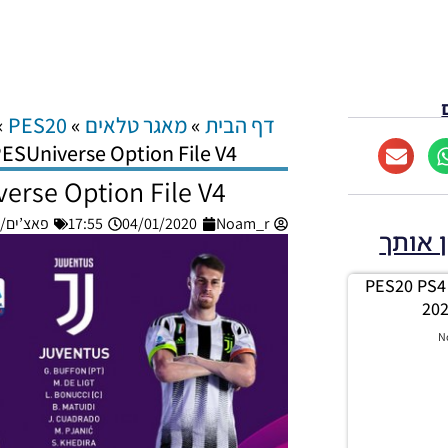
דף הבית
»
מאגר טלאים
»
PES20
»
ESUniverse Option File V4
erse Option File V4
Noam_r
04/01/2020
17:55
פאצ’ים/גרסאו
ן אותך
PES20 PS4 
202
N