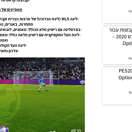
-קבוצות קלאסיות מ
מאפיינים של הפ
N
-ליגה MLS (ליגת הכדורגל של ארצות הברית 
מתחרות, באנרים, נות
שיון קבוצות עבור
-בונדסליגה עם רישיון מלא הכולל: מאמנים, לוגואים
-ליגת העל המקסיקנית עם רישיון מלאה כולל: מאמני
טורניר גביע ליברטדורס 2020 –
ואצטד
Opt
-ליגת העל הקולומ
-עדכון נתונ
N
PES20
Option
N