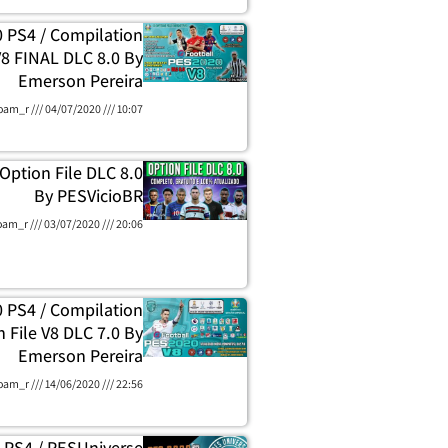
 PS4 / Compilation
V8 FINAL DLC 8.0 By
Emerson Pereira
oam_r
04/07/2020
10:07
Option File DLC 8.0
By PESVicioBR
oam_r
03/07/2020
20:06
 PS4 / Compilation
 File V8 DLC 7.0 By
Emerson Pereira
oam_r
14/06/2020
22:56
 PS4 / PESUniverse