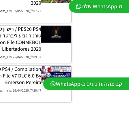
2020
ה-WhatsApp שלנו
oam_r
02/05/2020
07:22
PES20 PS4 / רי
ion File CONMEBOL
Libertadores 2020
oam_r
25/04/2020
09:52
 PS4 / Compilation
 File V7 DLC 6.0 By
Emerson Pereira
קבוצה העדכונים ב-WhatsApp
oam_r
16/04/2020
20:47