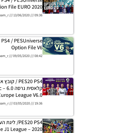
ion File EURO 2020
oam_r
13/06/2020
09:36
 PS4 / PESUniverse
Option File V6
oam_r
09/05/2020
08:42
PES20 PS4 / קו
קלא
 Europe League V6.0
oam_r
03/05/2020
19:36
PES20 PS4/ לי
n File J1 League