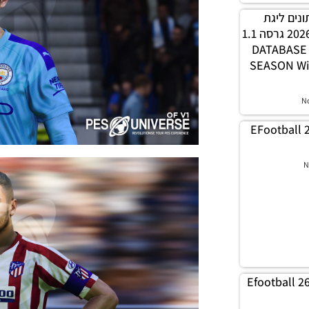
 נתונים ליגת
WINNER עונה חורף 2026 גרסה 1.1
– DATABAS
SEASON Wi
N
EFootball 
N
Efootball 2