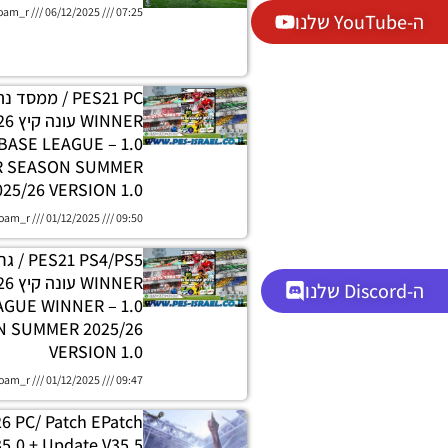
oam_r
06/12/2025
07:25
ה-YouTube שלנו
PES21 PC / ממסד
DATABASE LEAGUE
R SEASON SUMMER
025/26 VERSION 1.0
oam_r
01/12/2025
09:50
 PS4/PS5
ה-Discord שלנו
H LEAGUE WINNER
 SUMMER 2025/26
VERSION 1.0
oam_r
01/12/2025
09:47
26 PC/ Patch EPatch
5.0 + Update V35.5