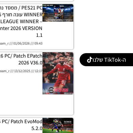
PES21 PC / ממסד
E LEAGUE WINNER
nter 2026 VERSION
1.1
oam_r
01/06/2026
09:43
26 PC/ Patch EPatch
ה-TikTok שלנו
2026 V36.0
oam_r
13/12/2025
12:17
6 PC/ Patch EvoMod
5.2.0