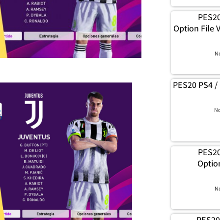
PES20
Option File 
N
PES20 PS4 / 
N
PES20
Option
N
PES20