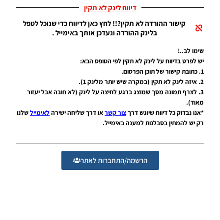
WINNER
דיווח לינק לא תקין
עונה חורף
2026
קישור ההורדה לא תקין?!! לחץ כאן לדיווח כדי שנוכל לטפל
גרסה 1.1
בלינק ההורדה ונעדכן אותך באימייל .
– PATCH
LEAGUE
שימו לב..!
WINNER
יש לפרט בדיווח על לינק לא תקין לפי הטופס הבא:
SEASON
1. כתובת קישור של תוכן הפרסום.
Winter
2. איזה לינק לא תקין (במקרה שיש יותר מלינק 1).
2026
3. לצרף תמונה מסך שמוצג ברגע לחיצה על לינק (לא חובה אבל יעזור
VERSION
1.1
מאוד).
*אנו נבדוק כל דיווח שיוגש דרך
צור קשר
או דרך שליחה ישירה
לאימייל
שלנו
Noam_r
01/06/2026
רק יש להמתין בסבלנות למענה באימייל.
09:43
PES21 PC
/ ממסד
הרשמה/התחברות לאתר
נתונים ליגת
WINNER
עונה חורף
2026 גרסה
1.1 –
DATABASE
LEAGUE