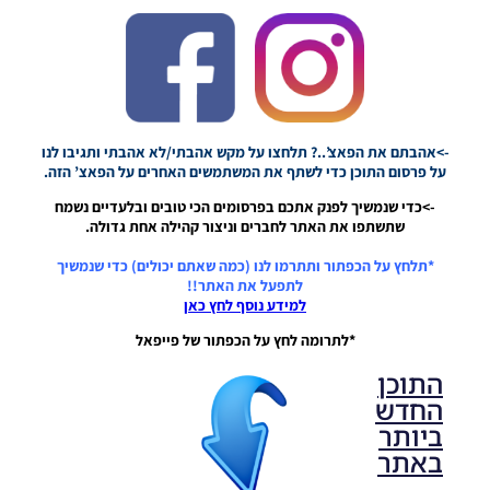
הבינלאומי של
ח’ליפה –
Khalifa
International
Stadium
Noam_r
25/02/2022
10:45
->אהבתם את הפאצ’..? תלחצו על מקש אהבתי/לא אהבתי ותגיבו לנו
על פרסום התוכן כדי לשתף את המשתמשים האחרים על הפאצ’ הזה.
->כדי שנמשיך לפנק אתכם בפרסומים הכי טובים ובלעדיים נשמח
שתשתפו את האתר לחברים וניצור קהילה אחת גדולה.
*תלחץ על הכפתור ותתרמו לנו (כמה שאתם יכולים) כדי שנמשיך
לתפעל את האתר!!
למידע נוסף לחץ כאן
*לתרומה לחץ על הכפתור של פייפאל
התוכן
החדש
ביותר
באתר