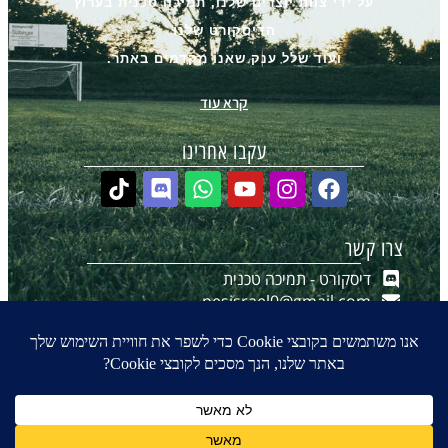
על ידי צוות יוצרים שלנו, תמיכה טכנית בערוץ
הדיסקורט שלנו
ועוד שלל ענק שאנו מקדמים באתר.
קרא עוד
עקבו אחרינו
צרו קשר
דיסקורט - תמיכה טכנית
pesisrael0@gmail.com
יצירת קשר ב-WhatsApp
הערוץ שלנו ב-WhatsApp
0
₪
0.00
© 2016-2026 כל הזכויות שמורות ל- PES-ISRAEL.co.il