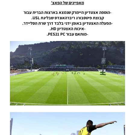
מאפיינים של הפאצ’
Noam_r
12/10/2024
-הוספה אצטדיון היימרק שנמצא בארצות הברית עבור
22:44
קבוצת פיטסבורג ריברהאונדס שבליגת USL.
-הפעלה האצטדיון באופן ידני בלבד דרך שרת הסליידר.
PES21 PC
-איכות האצטדיון HD.
/ אצטדיון
-מותאם עבור PES21 PC.
פארק דה
פראנס –
Stadium
Princes
Park
Noam_r
26/01/2024
09:03
PES21 PC
/ אצטדיון
סנטיאגו
ברנבאו
המעודכן
לעונה
2024 –
Santiago
Bernabéu
Stadium