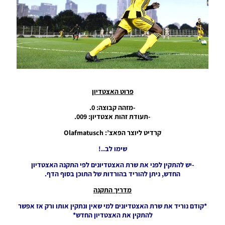
Updated
Season
2024
Noam_r
25/01/2024
16:24
PES21
PC /
פרוט האצטדיון
אצטדיון
ארנה
-מזהה קבוצה: 0.
Stadium
-תעודת זהות אצטדיון: 009.
Arena
MRV –
קרדיט ליוצר הפאצ’: Olafmatusch
MRV
שימו לב..!
Noam_r
-יש להתקין לפני את שרת האצטדיונים לפי התקנה האצטדיון
21/11/2023
החדש, ניתן להוריד בהורדות של התוכן בסוף הדף.
17:40
מדריך התקנה
PES21 PC
/ אצטדיון
*קודם נוריד את שרת האצטדיונים למי שאין ונתקין אותו ורק אז אפשר
דובאי –
להתקין את האצטדיון החדש*
Dubai