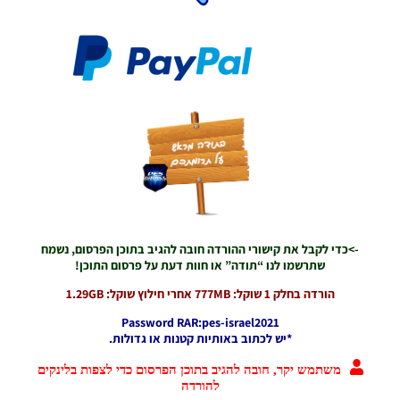
PES21 PC
/ גרסה
מודים
ליגת
Winner
עונה 2026
גרסה 1.0
– Version
Mod
League
Winner
Season
2026
Version
->כדי לקבל את קישורי ההורדה חובה להגיב בתוכן הפרסום, נשמח
1.0
שתרשמו לנו “תודה” או חוות דעת על פרסום התוכן!
Noam_r
הורדה בחלק 1 שוקל: 777MB אחרי חילוץ שוקל: 1.29GB
23/07/2026
09:48
Password RAR:pes-israel2021
*יש לכתוב באותיות קטנות או גדולות.
PES21
PS4/PS5
משתמש יקר, חובה להגיב בתוכן הפרסום כדי לצפות בלינקים
/ גרסה
להורדה
תיקון ליגת