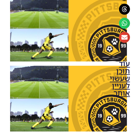
עוד
תוכן
שעשוי
לעניין
אותך
PES21 PC
/ אצטדיון
בי סי
פלייס –
Stadium
BC Place