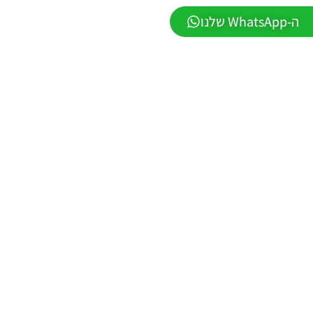
WINNER
ה-WhatsApp שלנו
SEASON
Winter
2026
VERSION
1.1
Noam_r
01/06/2026
09:43
EFootball
26 PC/
Patch
EPatch
2026
V36.0
Noam_r
13/12/2025
12:17
Efootball
26 PC/
Patch
EvoMod