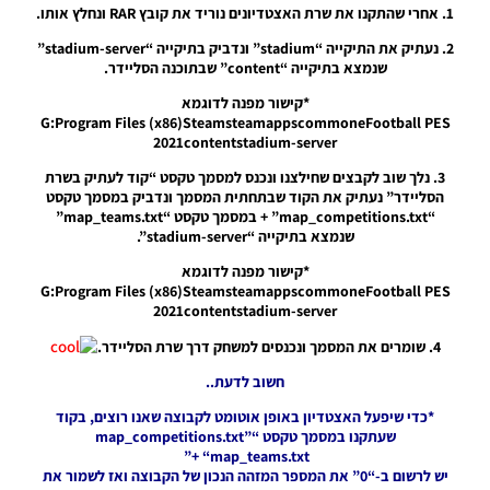
Stadium
1. אחרי שהתקנו את שרת האצטדיונים נוריד את קובץ RAR ונחלץ אותו.
Noam_r
2. נעתיק את התיקייה “stadium” ונדביק בתיקייה “stadium-server”
30/10/2023
שנמצא בתיקייה “content” שבתוכנה הסליידר.
20:39
*קישור מפנה לדוגמא
PES21 PC
G:Program Files (x86)SteamsteamappscommoneFootball PES
/ אצטדיון
2021contentstadium-server
ריאסור –
Estadio
3. נלך שוב לקבצים שחילצנו ונכנס למסמך טקסט “קוד לעתיק בשרת
Riazor
הסליידר” נעתיק את הקוד שבתחתית המסמך ונדביק במסמך טקסט
“map_competitions.txt” + במסמך טקסט “map_teams.txt”
Noam_r
שנמצא בתיקייה “stadium-server”.
18/03/2022
10:00
*קישור מפנה לדוגמא
G:Program Files (x86)SteamsteamappscommoneFootball PES
PES21 PC
2021contentstadium-server
/ אצטדיון
אלגיאנט –
4. שומרים את המסמך ונכנסים למשחק דרך שרת הסליידר.
Allegiant
Stadium
חשוב לדעת..
Noam_r
*כדי שיפעל האצטדיון באופן אוטומט לקבוצה שאנו רוצים, בקוד
02/03/2022
שעתקנו במסמך טקסט “map_competitions.txt”
20:15
+ “map_teams.txt”
יש לרשום ב-“0” את המספר המזהה הנכון של הקבוצה ואז לשמור את
PES21 PC