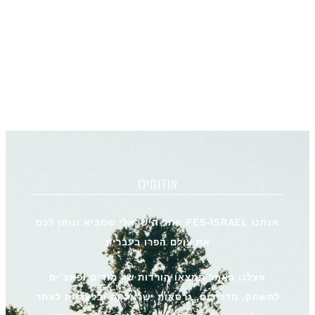
אודותינו
אנחנו PES-ISRAEL אתר הישראלי שמביא ונותן לכם
את עולם הפרו בעברית
אצלנו באתר תמצאו הורדות של מודים ופאצ’ים
למשחק, מדריכים, גרסאות ישראליות ובלעדיות לאתר