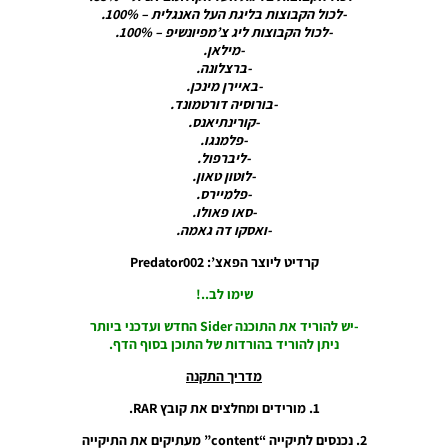
ובובת קמע
-לכול הקבוצות בליגת העל האנגלית – 100%.
בנפיקה ליסבון
-לכול הקבוצות ליג צ’מפיונשיפ – 100%.
–
-מילאן.
FIORENTINA
-ברצלונה.
MASCOT
-באיירן מינכן.
AND S.L.
-בורוסיה דורטמונד.
Benfica
-קורינתיאנס.
MASCOT
-פלמנגו.
-ליברפול.
Noam_r
06/11/2024
-לוטון טאון.
22:38
-פלמיירס.
-סאו פאולו.
PES21 PC /
-ואסקו דה גאמה.
חדר עיתונות
קרדיט ליוצר הפאצ’: Predator002
ליגת האלופות
של אופ”א
שימו לב..!
וגביע
ליברטדורס
-יש להוריד את התוכנה Sider החדש ועדכני ביותר
עבור עונה
ניתן להוריד בהורדות של התוכן בסוף הדף.
2024/25 /
UEFA
מדריך התקנה
Champions
League And
1. מורידים ומחלצים את קובץ RAR.
Copa
2. נכנסים לתיקייה “content” מעתיקים את התיקייה
Libertadores