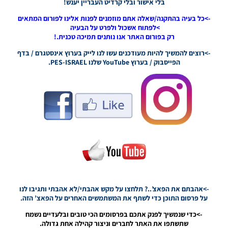
בלי אישור ובלי קרדיט העבריין יענש!
Liverpool,
Milan, Real
->כל בעיה בהתקנה/שאלה אתם מוזמנים לפנות אלינו לפורום המתאים
Madrid,
>לפתוח אשכול ולפרט על הבעיה
Roma)
רק בפורום האתר אנו נותנים תמיכה טכנית.!
Noam_r
->רוצים להמשיך להיות מעודכנים עשו לנו לייק בערוץ אינסטגרם / בדף
05/10/2024
11:49
הפייסבוק / בערוץ YouTube שלנו PES-ISRAEL.
PES21 PC /
חבילה
ערכות נושא
של תוכנית
המשחק –
Gameplan
Themes
Noam_r
22/06/2022
22:53
PES21 PC
->אהבתם את הפאצ’..? תלחצו על מקש אהבתי/לא אהבתי ותגיבו לנו
/ שרת
על פרסום התוכן כדי לשתף את המשתמשים האחרים על הפאצ’ הזה.
אינטרו
גרסה
->כדי שנמשיך לפנק אתכם בפרסומים הכי טובים ובלעדיים נשמח
עדכון
שתשתפו את האתר לחברים וניצור קהילה אחת גדולה.