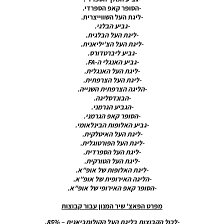
2024/25
-הסופר קאפ הספרדי.
-ליגת העל השווייצרית.
Noam_r
-גביע הבלגי.
26/11/2024
07:30
-ליגת העל הבלגית.
-ליגת העל הצ’יליאנית.
-גביע ליברטדורס.
PES21 PC /
-גביע האנגלי ה-FA.
בובת קמע
-ליגת העל האנגלית.
ליברפול,
-ליגת העל הצרפתית.
צ’לסי
-הליגה הצרפתית השנייה.
וברוסיה
-הבונדסליגה.
דורטמונד –
-הגביע הגרמני.
MASCOT
-הסופר קאפ הגרמני.
Liverpool,
-גביע האלופות הבינלאומי.
Chelsea
-ליגת העל האיטלקית.
And
-ליגת העל הפורטוגלית.
Borussia
-ליגת העל הספרדית.
Dortmund
-ליגת העל הטורקית.
Noam_r
-ליגת האלופות של אופ”א.
12/11/2024
-הליגה האירופית של אופ”א.
05:52
-הסופר קאפ האירופי של אופ”א.
PES21 PC /
מפרט הפאצ’ שיר המנון עבור קבוצות
בובת קמע
פיורנטינה
-לכול הקבוצות בליגת העל הקולומביאנית – 85%.