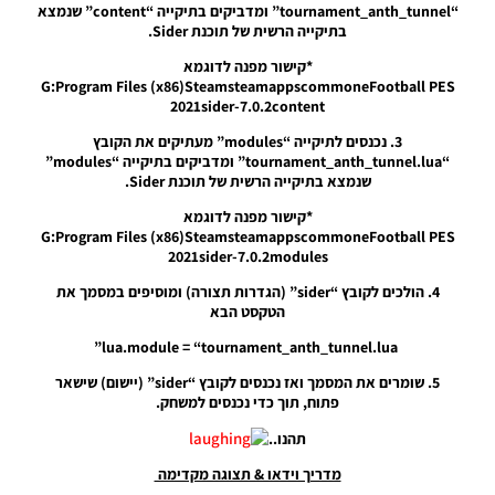
“tournament_anth_tunnel” ומדביקים בתיקייה “content” שנמצא
Press Room
בתיקייה הרשית של תוכנת Sider.
For The
2024/25
*קישור מפנה לדוגמא
Season
G:Program Files (x86)SteamsteamappscommoneFootball PES
Noam_r
2021sider-7.0.2content
21/10/2024
18:56
3. נכנסים לתיקייה “modules” מעתיקים את הקובץ
“tournament_anth_tunnel.lua” ומדביקים בתיקייה “modules”
PES21 PC / חדר
שנמצא בתיקייה הרשית של תוכנת Sider.
עיתונות עונה
*קישור מפנה לדוגמא
2024/25
G:Program Files (x86)SteamsteamappscommoneFootball PES
(ברצלונה,
2021sider-7.0.2modules
אייאקס, זנקט
פאולי) – Press
4. הולכים לקובץ “sider” (הגדרות תצורה) ומוסיפים במסמך את
Rooms Season
הטקסט הבא
2024/25
(Barcelona,Ajax,
lua.module = “tournament_anth_tunnel.lua”
St Pauli)
5. שומרים את המסמך ואז נכנסים לקובץ “sider” (יישום) שישאר
Noam_r
פתוח, תוך כדי נכנסים למשחק.
17/10/2024
23:26
תהנו..
PES21 PC /
מדריך וידאו & תצוגה מקדימה
חדר עיתונות