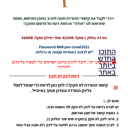
->כדי לקבל את קישורי ההורדה חובה להגיב בתוכן הפרסום, נשמח
שתרשמו לנו “תודה” או חוות דעת על פרסום התוכן!!
הורדה בחלק 1 שוקל: 421MB אחרי חילוץ שוקל: 436MB
Password RAR:pes-israel2021
התוכן
*יש לכתוב באותיות קטנות או גדולות.
החדש
משתמש יקר, חובה להגיב בתוכן הפרסום כדי לצפות בלינקים
ביותר
להורדה
באתר
דיווח לינק לא תקין
קישור ההורדה לא תקין?!! לחץ כאן לדיווח כדי שנוכל לטפל
PES21 PC
בלינק ההורדה ונעדכן אותך באימייל .
/ גרסה
מודים
שימו לב..!
ליגת
יש לפרט בדיווח על לינק לא תקין לפי הטופס הבא:
Winner
1. כתובת קישור של תוכן הפרסום.
עונה 2026
2. איזה לינק לא תקין (במקרה שיש יותר מלינק 1).
גרסה 1.0
3. לצרף תמונה מסך שמוצג ברגע לחיצה על לינק (לא חובה אבל יעזור
– Version