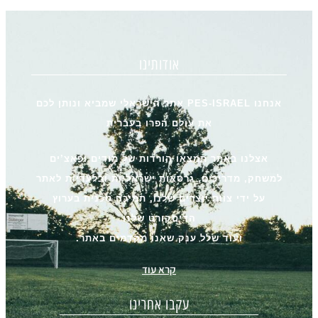
אודותינו
אנחנו PES-ISRAEL אתר הישראלי שמביא ונותן לכם
את עולם הפרו בעברית
אצלנו באתר תמצאו הורדות של מודים ופאצ’ים
למשחק, מדריכים, גרסאות ישראליות ובלעדיות לאתר
על ידי צוות יוצרים שלנו, תמיכה טכנית בערוץ
הדיסקורט שלנו
ועוד שלל ענק שאנו מקדמים באתר.
קרא עוד
עקבו אחרינו