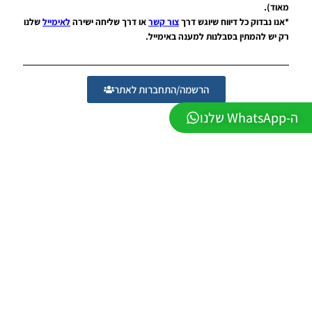
Mod
מאוד).
League
*אנו נבדוק כל דיווח שיוגש דרך
צור קשר
או דרך שליחה ישירה
לאימייל
שלנו
Winner
רק יש להמתין בסבלנות למענה באימייל.
Season
2026
Version
1.0
הרשמה/התחברות לאתר
Noam_r
23/07/2026
ה-WhatsApp שלנו
09:48
PES21
PS4/PS5
/ גרסה
תיקון ליגת
WINNER
עונה חורף
2026
גרסה 1.1
– PATCH
LEAGUE
WINNER
SEASON
Winter
2026