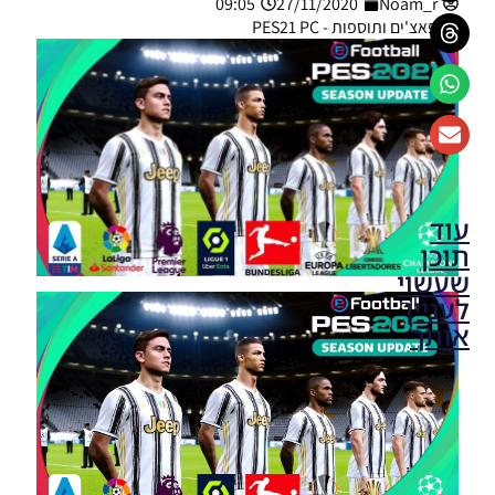
09:05
27/11/2020
Noam_r
פאצ'ים ותוספות - PES21 PC
עוד
תוכן
שעשוי
לעניין
אותך
PES21 PC
/ חדר
עיתונות
עבור
קבוצה
סלטיק