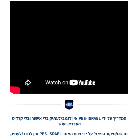
עונה
2024/25
(ארסנל,
באיירן מינכן,
צ’לסי,
בורוסיה
דורטמונד,
פיורנטינה,
יובנטוס,
ליברפול,
מילאן, ריאל
מדריד,
רומא) –
Press
Rooms
Season
2024/25
(Arsenal,
Bayern
Munich,
Chelsea,
המדריך על ידי PES-ISRAEL אין לגנוב/לעתיק בלי אישור ובלי קרדיט
Borussia
העבריין יענש.
Dortmund,
Fiorentina,
תרגום/סיקור הפאצ’ על ידי צוות האתר PES-ISRAEL אין לגנוב/לעתיק
Juventus,