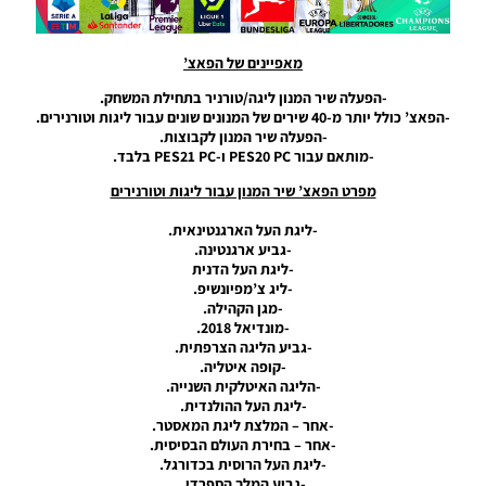
עונה
2024/25
– Press
מאפיינים של הפאצ’
Room
For
-הפעלה שיר המנון ליגה/טורניר בתחילת המשחק.
Team
-הפאצ’ כולל יותר מ-40 שירים של המנונים שונים עבור ליגות וטורנירים.
Celtic
-הפעלה שיר המנון לקבוצות.
Season
-מותאם עבור PES20 PC ו-PES21 PC בלבד.
2024/25
מפרט הפאצ’ שיר המנון עבור ליגות וטורנירים
Noam_r
30/11/2024
07:16
-ליגת העל הארגנטינאית.
-גביע ארגנטינה.
PES21 PC
-ליגת העל הדנית
/ חדר
-ליג צ’מפיונשיפ.
עיתונות
-מגן הקהילה.
גביע כדור
-מונדיאל 2018.
הזהב
-גביע הליגה הצרפתית.
עבור עונה
-קופה איטליה.
2024/25
-הליגה האיטלקית השנייה.
– Ballon
-ליגת העל ההולנדית.
D’Or Cup
-אחר – המלצת ליגת המאסטר.
Press
-אחר – בחירת העולם הבסיסית.
Room
-ליגת העל הרוסית בכדורגל.
Season
-גביע המלך הספרדי.