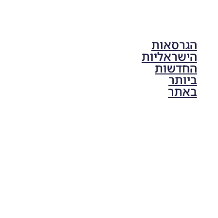
הגרסאות
הישראליות
החדשות
ביותר
באתר
PES21 PC
/ גרסה
תיקון ליגת
ONE
ZERO
עונה חורף
2024
גרסה 1.0
– PATCH
LEAGUE
ONE
ZERO