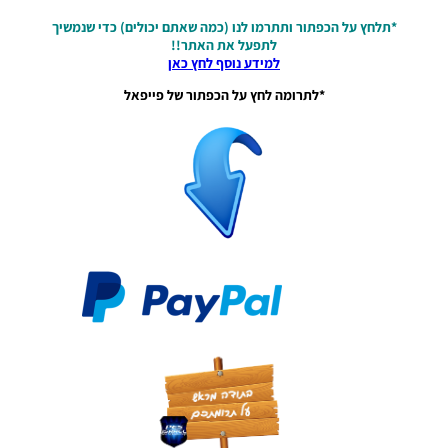
לעונה
2021/22
*תלחץ על הכפתור ותתרמו לנו (כמה שאתם יכולים) כדי שנמשיך
– Intro
לתפעל את האתר!!
Server
למידע נוסף לחץ כאן
Version
Updated
*לתרומה לחץ על הכפתור של פייפאל
For The
Season
2021/22
Noam_r
18/04/2022
09:26
PES21 PC
/ מוד
סאונד גול
גרסה 1.3
– Goal
Sound
Mod V1.3
Noam_r
02/04/2022
17:52