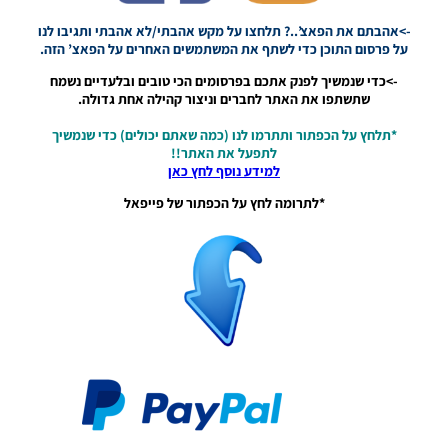
/ חבילה
שרת
->אהבתם את הפאצ’..? תלחצו על מקש אהבתי/לא אהבתי ותגיבו לנו
כדורים
על פרסום התוכן כדי לשתף את המשתמשים האחרים על הפאצ’ הזה.
גרסה 34 –
->כדי שנמשיך לפנק אתכם בפרסומים הכי טובים ובלעדיים נשמח
Ball
שתשתפו את האתר לחברים וניצור קהילה אחת גדולה.
Server
Pack Vol
*תלחץ על הכפתור ותתרמו לנו (כמה שאתם יכולים) כדי שנמשיך
34 AIO
לתפעל את האתר!!
Noam_r
למידע נוסף לחץ כאן
01/08/2023
10:51
*לתרומה לחץ על הכפתור של פייפאל
PES21 PC
/ חבילה
שרת
כדורים
גרסה 24 –
Ball
Server
Pack Vol
24 AIO
Noam_r
10/09/2022
11:27