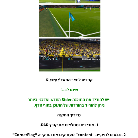
כדורים
גרסה 48
– Ball
Server
Pack 48
AIO
Noam_r
21/10/2024
15:50
PES21 PC
/ דגל קרן
לאצטדיון
עבור יורו
קרדיט ליוצר הפאצ’: Klerry
2024 –
Euro
שימו לב..!
2024
-יש להוריד את התוכנה Sider החדש ועדכני ביותר
Corner
ניתן להוריד בהורדות של התוכן בסוף הדף.
Flag For
Stadium
מדריך התקנה
Noam_r
12/10/2024
1. מורידים ומחלצים את קובץ RAR.
15:08
2. נכנסים לתיקייה “content” מעתיקים את התיקייה “CornerFlag”