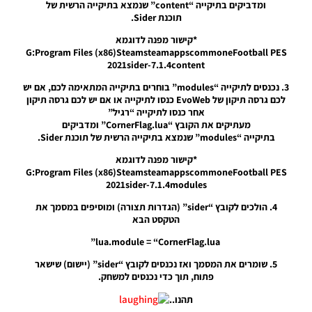
ומדביקים בתיקייה “content” שנמצא בתיקייה הרשית של
PES21 PC
תוכנת Sider.
/ שלטי
חוצות עבור
*קישור מפנה לדוגמא
הליגה
G:Program Files (x86)SteamsteamappscommoneFootball PES
האיטלקית
2021sider-7.1.4content
עונה
2024/25 –
3. נכנסים לתיקייה “modules” בוחרים בתיקייה המתאימה לכם, אם יש
Billboards
לכם גרסה תיקון של EvoWeb כנסו לתיקייה או אם יש לכם גרסה תיקון
For The
אחר כנסו לתיקייה “רגיל”
Serie A
מעתיקים את הקובץ “CornerFlag.lua” ומדביקים
Season
בתיקייה “modules” שנמצא בתיקייה הרשית של תוכנת Sider.
2024/25
*קישור מפנה לדוגמא
Noam_r
G:Program Files (x86)SteamsteamappscommoneFootball PES
05/10/2024
07:24
2021sider-7.1.4modules
4. הולכים לקובץ “sider” (הגדרות תצורה) ומוסיפים במסמך את
PES21 PC
הטקסט הבא
/ חבילה
שרת
lua.module = “CornerFlag.lua”
כדורים
גרסה 47 –
5. שומרים את המסמך ואז נכנסים לקובץ “sider” (יישום) שישאר
Ball
פתוח, תוך כדי נכנסים למשחק.
Server
Pack 47
תהנו..
AIO