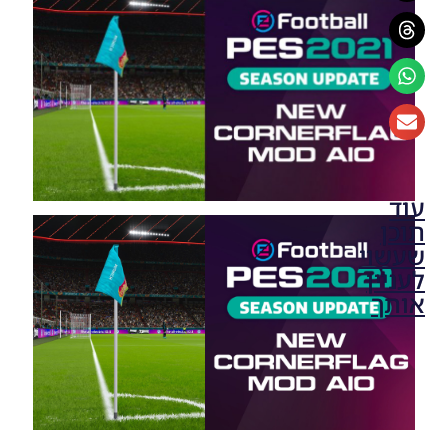
עוד
תוכן
שעשוי
לעניין
אותך
PES21
PC /
חבילה
שרת
כדורים
גרסה 50