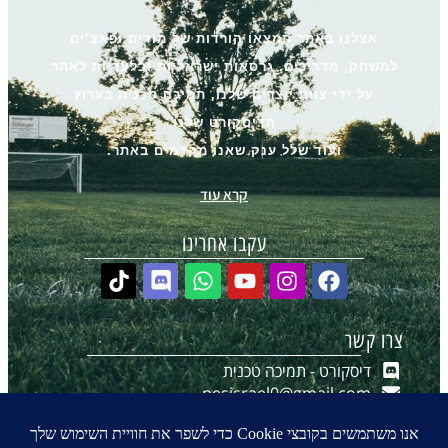
אצלנו באתר תמצאו הורדות של מודים ופאצ’ים
למשחק, מדריכים, גרסאות ישראליות ובלעדיות לאתר
על ידי צוות יוצרים שלנו, תמיכה טכנית בערוץ
הדיסקורט שלנו
ועוד שלל ענק שאנו מקדמים באתר.
קרא עוד
עקבו אחרינו
צרו קשר
דיסקורט - תמיכה טכנית
pesisrael0@gmail.com
יצירת קשר ב-WhatsApp
הערוץ שלנו ב-WhatsApp