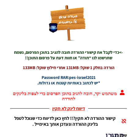
PES21 PC
/ חבילה
שרת
כדורים
גרסה 19 –
Ball
Server
Pack Vol
19 AIO
->כדי לקבל את קישורי ההורדה חובה להגיב בתוכן הפרסום, נשמח
שתרשמו לנו “תודה” או חוות דעת על פרסום התוכן!!
Noam_r
15/06/2022
הורדה בחלק 1 שוקל: 131MB אחרי חילוץ שוקל: 133MB
19:05
Password RAR:pes-israel2021
*יש לכתוב באותיות קטנות או גדולות.
משתמש יקר, חובה להגיב בתוכן הפרסום כדי לצפות בלינקים
להורדה
דיווח לינק לא תקין
קישור ההורדה לא תקין?!! לחץ כאן לדיווח כדי שנוכל לטפל
בלינק ההורדה ונעדכן אותך באימייל .
התוכן
שימו לב..!