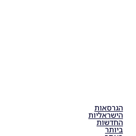
PES21
PC/ SP
Football
Life 2026
V1.00
Noam_r
17/10/2025
17:41
הגרסאות
הישראליות
החדשות
ביותר