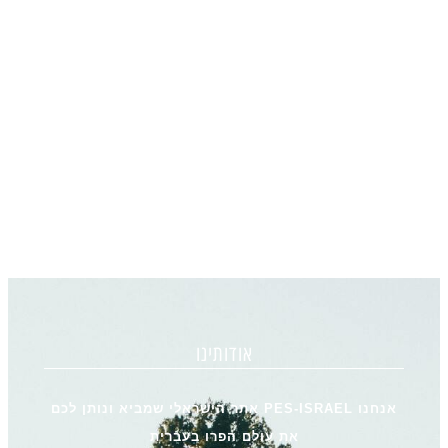
אודותינו
אנחנו PES-ISRAEL אתר הישראלי שמביא ונותן לכם
את עולם הפרו בעברית