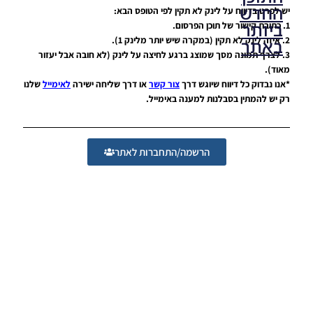
החדש
יש לפרט בדיווח על לינק לא תקין לפי הטופס הבא:
ביותר
1. כתובת קישור של תוכן הפרסום.
2. איזה לינק לא תקין (במקרה שיש יותר מלינק 1).
באתר
3. לצרף תמונה מסך שמוצג ברגע לחיצה על לינק (לא חובה אבל יעזור
מאוד).
*אנו נבדוק כל דיווח שיוגש דרך
צור קשר
או דרך שליחה ישירה
לאימייל
שלנו
PES21 PC
רק יש להמתין בסבלנות למענה באימייל.
/ גרסה
מודים
ליגת
Winner
הרשמה/התחברות לאתר
עונה 2026
גרסה 1.0
– Version
Mod
League
Winner
Season
2026
Version
1.0
Noam_r
23/07/2026
09:48