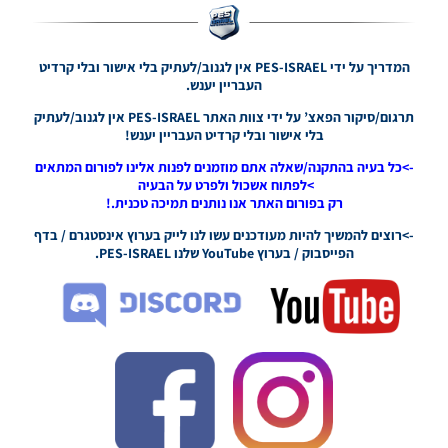
Noam_r
03/10/2024
15:22
המדריך על ידי PES-ISRAEL אין לגנוב/לעתיק בלי אישור ובלי קרדיט
העבריין יענש.
PES21 PC
/ חבילה
תרגום/סיקור הפאצ’ על ידי צוות האתר PES-ISRAEL אין לגנוב/לעתיק
שרת
בלי אישור ובלי קרדיט העבריין יענש!
כדורים
גרסה 41
->כל בעיה בהתקנה/שאלה אתם מוזמנים לפנות אלינו לפורום המתאים
עדכון 1 /
>לפתוח אשכול ולפרט על הבעיה
עדכון 2 /
רק בפורום האתר אנו נותנים תמיכה טכנית.!
עדכון 3 –
->רוצים להמשיך להיות מעודכנים עשו לנו לייק בערוץ אינסטגרם / בדף
Ball
הפייסבוק / בערוץ YouTube שלנו PES-ISRAEL.
Server
Pack 41
AIO
Update
V1/ V2/
V3
Noam_r
20/12/2023
21:28
PES21 PC