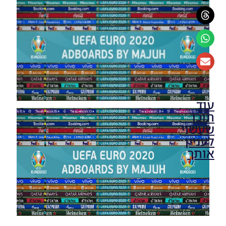
עוד
תוכן
שעשוי
לעניין
אותך
PES21
PC /
חבילה
שרת
כדורים
גרסה 50