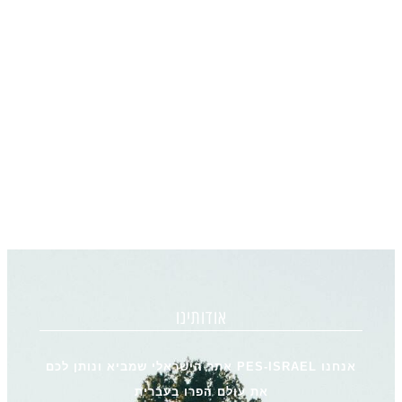
אודותינו
אנחנו PES-ISRAEL אתר הישראלי שמביא ונותן לכם
את עולם הפרו בעברית