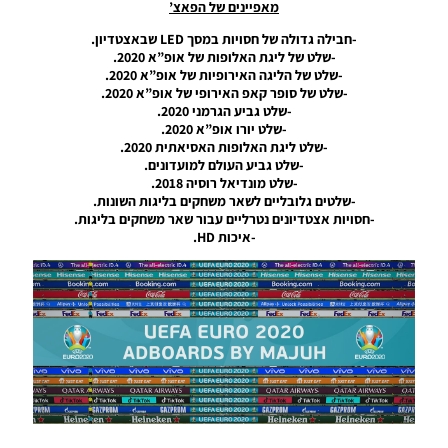
– Ball
מאפיינים של הפאצ’
Server
-חבילה גדולה של חסויות במסך LED שבאצטדיון.
Pack 50
-שלט של ליגת האלופות של אופ”א 2020.
AIO
-שלט של הליגה האירופיות של אופ”א 2020.
Noam_r
-שלט של סופר קאפ האירופי של אופ”א 2020.
-שלט גביע הגרמני 2020.
19/11/2024
-שלט יורו אופ”א 2020.
06:02
-שלט ליגת האלופות האסיאתית 2020.
-שלט גביע העולם למועדונים.
PES21 PC
-שלט מונדיאל רוסיה 2018.
/ חבילה
-שלטים גלובליים לשאר משחקים בליגות השונות.
שרת
-חסויות אצטדיונים נטרליים עבור שאר משחקים בליגות.
כדורים
-איכות HD.
גרסה 49
– Ball
Server
Pack 49
AIO
Noam_r
02/11/2024
23:33
PES21 PC
/ חבילה
שרת