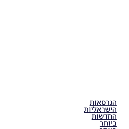
PES21
PC/ SP
Football
Life 2026
V1.00
Noam_r
17/10/2025
17:41
הגרסאות
הישראליות
החדשות
ביותר