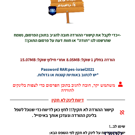
PES21 PC
/ חבילה
שרת
כדורים
גרסה 19 –
Ball
->כדי לקבל את קישורי ההורדה חובה להגיב בתוכן הפרסום, נשמח
Server
שתרשמו לנו “תודה” או חוות דעת על פרסום התוכן!!
Pack Vol
19 AIO
Noam_r
הורדה בחלק 1 שוקל: 8.05MB אחרי חילוץ שוקל: 15.07MB
15/06/2022
19:05
Password RAR:pes-israel2021
*יש לכתוב באותיות קטנות או גדולות.
משתמש יקר, חובה להגיב בתוכן הפרסום כדי לצפות בלינקים
להורדה
דיווח לינק לא תקין
קישור ההורדה לא תקין?!! לחץ כאן לדיווח כדי שנוכל לטפל
בלינק ההורדה ונעדכן אותך באימייל .
שימו לב..!
התוכן
יש לפרט בדיווח על לינק לא תקין לפי הטופס הבא: