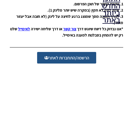
החדש
1. כתובת קישור של תוכן הפרסום.
2. איזה לינק לא תקין (במקרה שיש יותר מלינק 1).
ביותר
3. לצרף תמונה מסך שמוצג ברגע לחיצה על לינק (לא חובה אבל יעזור
באתר
מאוד).
*אנו נבדוק כל דיווח שיוגש דרך
צור קשר
או דרך שליחה ישירה
לאימייל
שלנו
רק יש להמתין בסבלנות למענה באימייל.
PES21 PC
/ גרסה
מודים
ליגת
הרשמה/התחברות לאתר
Winner
עונה 2026
גרסה 1.0
– Version
Mod
League
Winner
Season
2026
Version
1.0
Noam_r
23/07/2026
09:48