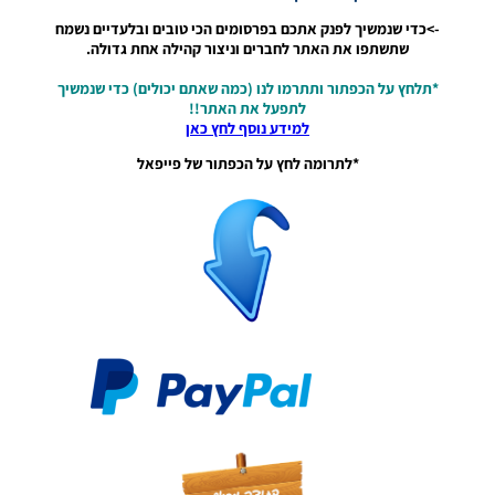
/ חבילה
->כדי שנמשיך לפנק אתכם בפרסומים הכי טובים ובלעדיים נשמח
שרת
שתשתפו את האתר לחברים וניצור קהילה אחת גדולה.
כדורים
גרסה 34 –
*תלחץ על הכפתור ותתרמו לנו (כמה שאתם יכולים) כדי שנמשיך
Ball
לתפעל את האתר!!
Server
למידע נוסף לחץ כאן
Pack Vol
34 AIO
*לתרומה לחץ על הכפתור של פייפאל
Noam_r
01/08/2023
10:51
PES21 PC
/ חבילה
שרת
כדורים
גרסה 24 –
Ball
Server
Pack Vol
24 AIO
Noam_r
10/09/2022
11:27