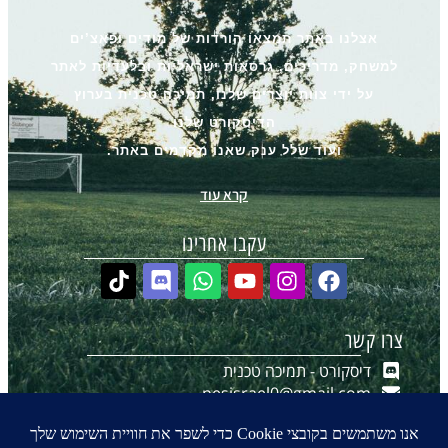
אצלנו באתר תמצאו הורדות של מודים ופאצ’ים
למשחק, מדריכים, גרסאות ישראליות ובלעדיות לאתר
על ידי צוות יוצרים שלנו, תמיכה טכנית בערוץ
הדיסקורט שלנו
ועוד שלל ענק שאנו מקדמים באתר.
קרא עוד
עקבו אחרינו
צרו קשר
דיסקורט - תמיכה טכנית
pesisrael0@gmail.com
יצירת קשר ב-WhatsApp
הערוץ שלנו ב-WhatsApp