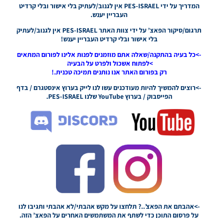
המדריך על ידי PES-ISRAEL אין לגנוב/לעתיק בלי אישור ובלי קרדיט
Noam_r
העבריין יענש.
03/10/2024
15:22
תרגום/סיקור הפאצ’ על ידי צוות האתר PES-ISRAEL אין לגנוב/לעתיק
בלי אישור ובלי קרדיט העבריין יענש!
PES21 PC
/ חבילה
->כל בעיה בהתקנה/שאלה אתם מוזמנים לפנות אלינו לפורום המתאים
שרת
>לפתוח אשכול ולפרט על הבעיה
כדורים
רק בפורום האתר אנו נותנים תמיכה טכנית.!
גרסה 41
->רוצים להמשיך להיות מעודכנים עשו לנו לייק בערוץ אינסטגרם / בדף
עדכון 1 /
הפייסבוק / בערוץ YouTube שלנו PES-ISRAEL.
עדכון 2 /
עדכון 3 –
Ball
Server
Pack 41
AIO
Update
V1/ V2/
V3
Noam_r
20/12/2023
21:28
->אהבתם את הפאצ’..? תלחצו על מקש אהבתי/לא אהבתי ותגיבו לנו
PES21 PC
על פרסום התוכן כדי לשתף את המשתמשים האחרים על הפאצ’ הזה.