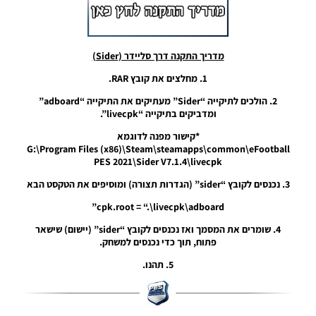
PES21 PC
/ שלטי
חוצות עבור
הליגה
מדריך התקנה דרך סליידר (Sider)
האיטלקית
עונה
1. מחלצים את קובץ RAR.
2024/25 –
Billboards
2. הולכים לתיקייה “Sider” מעתיקים את התיקייה “adboard”
For The
ומדביקים בתיקייה “livecpk”.
Serie A
Season
*קישור מפנה לדוגמא
2024/25
G:\Program Files (x86)\Steam\steamapps\common\eFootball
PES 2021\Sider V7.1.4\livecpk
Noam_r
05/10/2024
3. נכנסים לקובץ “sider” (הגדרות תצורה) ומוסיפים את הטקסט הבא
07:24
cpk.root = “.\livecpk\adboard”
PES21 PC
/ חבילה
4. שומרים את המסמך ואז נכנסים לקובץ “sider” (יישום) שישאר
שרת
פתוח, תוך כדי נכנסים למשחק.
כדורים
גרסה 47 –
5. תהנו.
Ball
Server
Pack 47
AIO