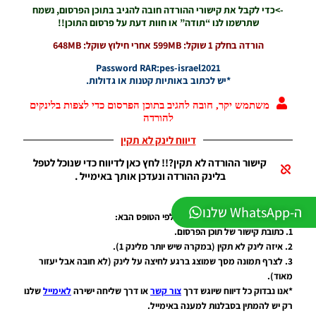
->כדי לקבל את קישורי ההורדה חובה להגיב בתוכן הפרסום, נשמח
PES21
שתרשמו לנו “תודה” או חוות דעת על פרסום התוכן!!
PS4/PS5
/ גרסה
הורדה בחלק 1 שוקל: 599MB אחרי חילוץ שוקל: 648MB
תיקון ליגת
Password RAR:pes-israel2021
WINNER
*יש לכתוב באותיות קטנות או גדולות.
עונה חורף
2026
משתמש יקר, חובה להגיב בתוכן הפרסום כדי לצפות בלינקים
גרסה 1.1
להורדה
– PATCH
LEAGUE
דיווח לינק לא תקין
WINNER
SEASON
קישור ההורדה לא תקין?!! לחץ כאן לדיווח כדי שנוכל לטפל
Winter
בלינק ההורדה ונעדכן אותך באימייל .
2026
VERSION
שימו לב..!
ה-WhatsApp שלנו
1.1
יש לפרט בדיווח על לינק לא תקין לפי הטופס הבא:
Noam_r
1. כתובת קישור של תוכן הפרסום.
01/06/2026
2. איזה לינק לא תקין (במקרה שיש יותר מלינק 1).
09:43
3. לצרף תמונה מסך שמוצג ברגע לחיצה על לינק (לא חובה אבל יעזור
מאוד).
PES21 PC
/ ממסד
*אנו נבדוק כל דיווח שיוגש דרך
צור קשר
או דרך שליחה ישירה
לאימייל
שלנו
נתונים ליגת
רק יש להמתין בסבלנות למענה באימייל.
WINNER