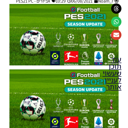
Noam_r
06/08/2021
10:29
אביזרים - PES21 PC
עוד
תוכן
שעשוי
לעניין
אותך
PES21
PC /
חבילה
שרת
כדורים
גרסה 50