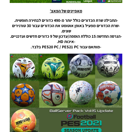
– Ball
Server
מאפיינים של הפאצ’
Pack 50
AIO
-החבילה שרת הכדורים כולל יותר מ-490 כדורים לבחירה חופשית.
Noam_r
-שרת הכדורים מפעיל באופן אוטומט את הכדורים עבור 30 טורנירים
שונים.
19/11/2024
-הגרסה החדשה 15 כוללת הוספה/עדכון של 9 כדורים חדשים ועדכניים.
06:02
-איכות HD.
-מותאם עבור PES20 PC / PES21 PC בלבד.
PES21 PC
/ חבילה
שרת
כדורים
גרסה 49
– Ball
Server
Pack 49
AIO
Noam_r
02/11/2024
23:33
PES21 PC
/ חבילה
שרת