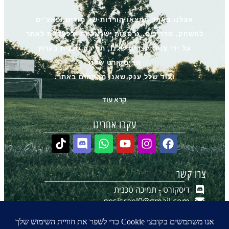
אצלנו באתר תמצאו הורדות של מודים ופאצ’ים
למשחק, מדריכים, גרסאות ישראליות ובלעדיות לאתר
על ידי צוות יוצרים שלנו, תמיכה טכנית בערוץ
הדיסקורט שלנו
ועוד שלל ענק שאנו מקדמים באתר.
קרא עוד
עקבו אחרינו
צרו קשר
דיסקורט - תמיכה טכנית
pesisrael0@gmail.com
יצירת קשר ב-WhatsApp
הערוץ שלנו ב-WhatsApp