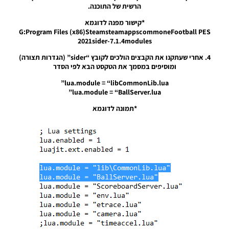
הרשית של התוכנה.
Noam_r
03/10/2024
*קישור מפנה לדוגמא
15:22
G:Program Files (x86)SteamsteamappscommoneFootball PES
2021sider-7.1.4modules
PES21 PC
/ חבילה
4. אחרי שעתקנו את הקבצים הולכים לקובץ “sider” (הגדרות תצורה)
שרת
ומוסיפים במסמך את הטקסט הבא לפי הסדר
כדורים
lua.module = “libCommonLib.lua”
גרסה 41
lua.module = “BallServer.lua”
עדכון 1 /
עדכון 2 /
*תמונה לדוגמא
עדכון 3 –
Ball
Server
Pack 41
AIO
Update
V1/ V2/
V3
Noam_r
20/12/2023
21:28
PES21 PC