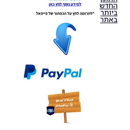
החדש
למידע נוסף לחץ כאן
ביותר
*לתרומה לחץ על הכפתור של פייפאל
באתר
PES21 PC
/ גרסה
מודים
ליגת
Winner
עונה 2026
גרסה 1.0
– Version
Mod
League
Winner
Season
2026
Version
1.0
Noam_r
23/07/2026
09:48