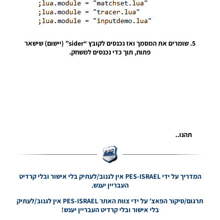
/ חבילה
שרת
כדורים
גרסה 34 –
Ball
5. שומרים את המסמך ואז נכנסים לקובץ “sider” (יישום) שישאר
Server
פתוח, תוך כדי נכנסים למשחק.
Pack Vol
34 AIO
Noam_r
01/08/2023
10:51
PES21 PC
/ חבילה
שרת
תהנו..
כדורים
גרסה 24 –
Ball
Server
Pack Vol
המדריך על ידי PES-ISRAEL אין לגנוב/לעתיק בלי אישור ובלי קרדיט
24 AIO
העבריין יענש.
Noam_r
תרגום/סיקור הפאצ’ על ידי צוות האתר PES-ISRAEL אין לגנוב/לעתיק
10/09/2022
בלי אישור ובלי קרדיט העבריין יענש!
11:27