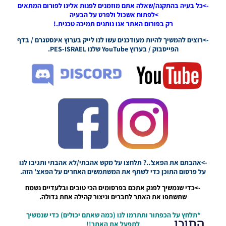
->כל בעיה בהתקנה/שאלה אתם מוזמנים לפנות אלינו לפורום המתאים
PES21 PC
>לפתוח אשכול ולפרט על הבעיה
/ חבילה
רק בפורום האתר אנו נותנים תמיכה טכנית.!
שרת
כדורים
->רוצים להמשיך להיות מעודכנים עשו לנו לייק בערוץ אינסטגרם / בדף
גרסה 19 –
הפייסבוק / בערוץ YouTube שלנו PES-ISRAEL.
Ball
Server
Pack Vol
19 AIO
Noam_r
15/06/2022
19:05
->אהבתם את הפאצ’..? תלחצו על מקש אהבתי/לא אהבתי ותגיבו לנו
על פרסום התוכן כדי לשתף את המשתמשים האחרים על הפאצ’ הזה.
->כדי שנמשיך לפנק אתכם בפרסומים הכי טובים ובלעדיים נשמח
שתשתפו את האתר לחברים וניצור קהילה אחת גדולה.
*תלחץ על הכפתור ותתרמו לנו (כמה שאתם יכולים) כדי שנמשיך
התוכן
לתפעל את האתר!!