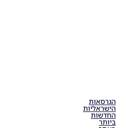
PES21
PC/ SP
Football
Life 2026
V1.00
Noam_r
17/10/2025
17:41
הגרסאות
הישראליות
החדשות
ביותר