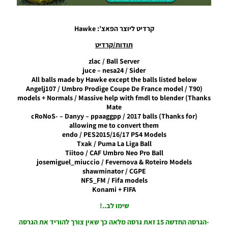
כדורים
גרסה 48
– Ball
קרדיט ליוצר הפאצ’: Hawke
Server
Pack 48
תודות/קרדיט
AIO
zlac / Ball Server
Noam_r
juce – nesa24 / Sider
21/10/2024
All balls made by Hawke except the balls listed below
15:50
(Angelj107 / Umbro Prodige Coupe De France model / T90
models + Normals / Massive help with fmdl to blender (Thanks
PES21 PC
Mate
/ דגל קרן
(cRoNoS- – Danyy – ppaaggpp / 2017 balls (Thanks for
לאצטדיון
allowing me to convert them
עבור יורו
endo / PES2015/16/17 PS4 Models
2024 –
Txak / Puma La Liga Ball
Euro
Tiitoo / CAF Umbro Neo Pro Ball
2024
josemiguel_miuccio / Fevernova & Roteiro Models
Corner
shawminator / CGPE
Flag For
NFS_FM / Fifa models
Stadium
Konami + FIFA
Noam_r
12/10/2024
שימו לב..!
15:08
-הגרסה החדשה 15 זאת גרסה מלאה כך שאין צורך להוריד את הגרסה