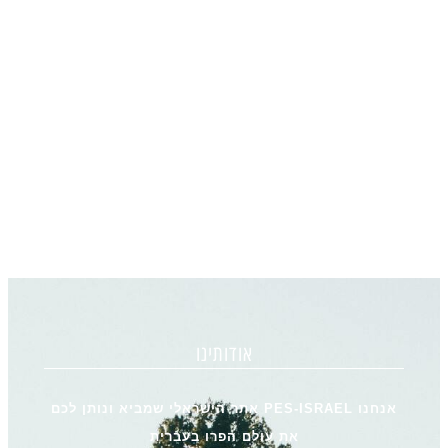
אודותינו
אנחנו PES-ISRAEL אתר הישראלי שמביא ונותן לכם
את עולם הפרו בעברית