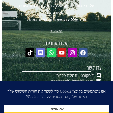
על ידי צוות יוצרים שלנו, תמיכה טכנית בערוץ
הדיסקורט שלנו
ועוד שלל ענק שאנו מקדמים באתר.
קרא עוד
עקבו אחרינו
צרו קשר
דיסקורט - תמיכה טכנית
pesisrael0@gmail.com
יצירת קשר ב-WhatsApp
הערוץ שלנו ב-WhatsApp
0
₪
0.00