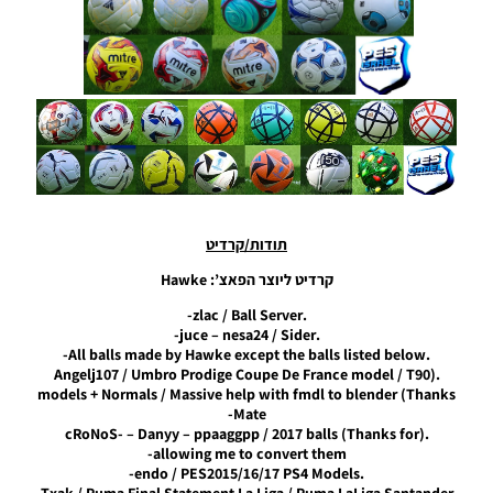
PES21 PC
/ שלטי
חוצות עבור
הליגה
האיטלקית
עונה
2024/25 –
Billboards
For The
Serie A
Season
2024/25
תודות/קרדיט
Noam_r
05/10/2024
קרדיט ליוצר הפאצ’: Hawke
07:24
.zlac / Ball Server-
PES21 PC
.juce – nesa24 / Sider-
/ חבילה
.All balls made by Hawke except the balls listed below-
שרת
.(Angelj107 / Umbro Prodige Coupe De France model / T90
כדורים
models + Normals / Massive help with fmdl to blender (Thanks
גרסה 47 –
Mate-
Ball
.(cRoNoS- – Danyy – ppaaggpp / 2017 balls (Thanks for
Server
allowing me to convert them-
Pack 47
.endo / PES2015/16/17 PS4 Models-
AIO