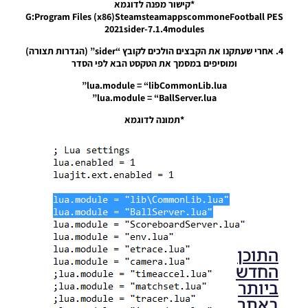
UEFA
*קישור מפנה לדוגמא
Champions
G:Program Files (x86)SteamsteamappscommoneFootball PES
League
2021sider-7.1.4modules
Ball For
4. אחרי שעתקנו את הקבצים הולכים לקובץ “sider” (הגדרות תצורה)
Season
ומוסיפים במסמך את הטקסט הבא לפי הסדר
2022/23
Noam_r
lua.module = “libCommonLib.lua”
29/04/2022
lua.module = “BallServer.lua”
12:11
*תמונה לדוגמא
התוכן
החדש
ביותר
באתר