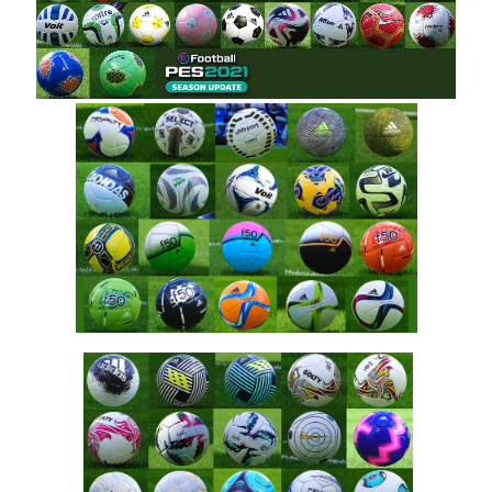
כדורים
גרסה 48
– Ball
Server
Pack 48
AIO
Noam_r
21/10/2024
15:50
PES21 PC
/ דגל קרן
לאצטדיון
עבור יורו
2024 –
Euro
2024
Corner
Flag For
Stadium
Noam_r
12/10/2024
15:08