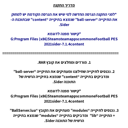
Pack Vol
מדריך התקנה
24 AIO
*לפני התקנה הגרסה החדשה למי שיש את הגרסה הקודמת יש למחוק
Noam_r
את התיקייה “ball-server” שנמצא בתיקייה “content” שבתוכנת ה-
10/09/2022
11:27
Sider.
*קישור מפנה לדוגמא
PES21 PC
G:Program Files (x86)SteamsteamappscommoneFootball PES
/ חבילה
2021sider-7.1.4content
שרת
כדורים
============================================================
גרסה 19 –
Ball
1. מורדים ומחלצים את קובץ RAR.
Server
Pack Vol
2. נכנסים לתיקייה שחילצנו ומעתיקים את התיקייה “ball-server”
19 AIO
ומדביקים בתיקייה “content” שנמצא בתיקייה הרשית של
התוכנה Sider.
Noam_r
15/06/2022
*קישור מפנה לדוגמא
19:05
G:Program Files (x86)SteamsteamappscommoneFootball PES
2021sider-7.1.4content
PES21 PC /
כדור ליגת
3. נכנסים לתיקייה “modules” מעתיקים את הקובץ “BallServer.lua”
האלופות של
+ התיקייה “lib” ומדביקים בתיקייה “modules” שנמצא בתיקייה
אופ"א לעונה
הרשית של התוכנה Sider.
2022/23 –