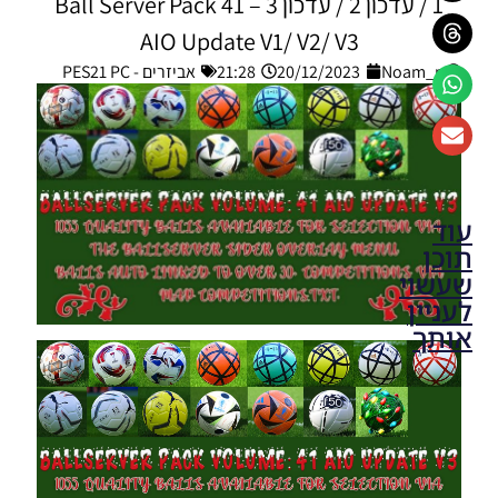
1 / עדכון 2 / עדכון 3 – Ball Server Pack 41
AIO Update V1/ V2/ V3
Noam_r
20/12/2023
21:28
אביזרים - PES21 PC
עוד
תוכן
שעשוי
לעניין
אותך
PES21
PC /
חבילה
שרת
כדורים
גרסה 50