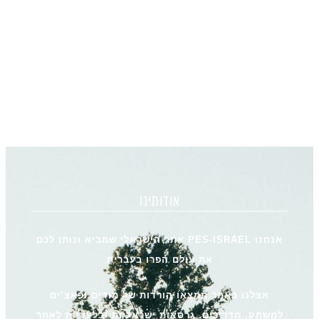
אודותינו
אנחנו PES-ISRAEL אתר הישראלי שמביא ונותן לכם
את עולם הפרו בעברית
אצלנו באתר תמצאו הורדות של מודים ופאצ’ים
למשחק, מדריכים, גרסאות ישראליות ובלעדיות לאתר