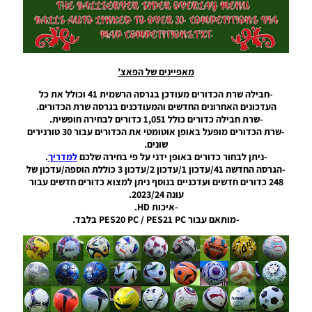
– Ball
Server
Pack 50
AIO
Noam_r
מאפיינים של הפאצ’
19/11/2024
06:02
-חבילה שרת הכדורים מעודכן בגרסה הרשמית 41 וכולל את כל
העדכונים האחרונים החדשים והמעודכנים בגרסה שרת הכדורים.
PES21 PC
-שרת חבילה כדורים כולל 1,051 כדורים לבחירה חופשית.
/ חבילה
-שרת הכדורים מופעל באופן אוטומטי את הכדורים עבור 30 טורנירים
שרת
שונים.
כדורים
-ניתן לבחור כדורים באופן ידני על פי בחירה שלכם
למדריך
.
גרסה 49
-הגרסה החדשה 41/עדכון 1/עדכון 2/עדכון 3 כוללת הוספה/עדכון של
– Ball
248 כדורים חדשים ועדכניים בנוסף ניתן למצוא כדורים חדשים עבור
Server
עונה 2023/24.
Pack 49
-איכות HD.
AIO
-מותאם עבור PES20 PC / PES21 PC בלבד.
Noam_r
02/11/2024
23:33
PES21 PC
/ חבילה
שרת