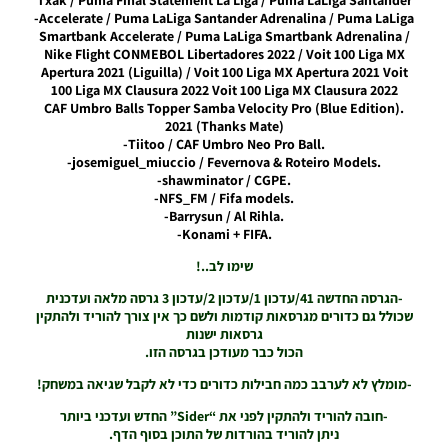
Txak / Puma Final Statement La Liga / Puma LaLiga Santander
Accelerate / Puma LaLiga Santander Adrenalina / Puma LaLiga-
Noam_r
Smartbank Accelerate / Puma LaLiga Smartbank Adrenalina /
03/10/2024
15:22
Nike Flight CONMEBOL Libertadores 2022 / Voit 100 Liga MX
Apertura 2021 (Liguilla) / Voit 100 Liga MX Apertura 2021 Voit
100 Liga MX Clausura 2022 Voit 100 Liga MX Clausura 2022
PES21 PC
.(Blue Edition) CAF Umbro Balls Topper Samba Velocity Pro
/ חבילה
2021 (Thanks Mate)
שרת
.Tiitoo / CAF Umbro Neo Pro Ball-
כדורים
.josemiguel_miuccio / Fevernova & Roteiro Models-
גרסה 34 –
.shawminator / CGPE-
Ball
.NFS_FM / Fifa models-
Server
.Barrysun / Al Rihla-
Pack Vol
.Konami + FIFA-
34 AIO
Noam_r
שימו לב..!
01/08/2023
10:51
-הגרסה החדשה 41/עדכון 1/עדכון 2/עדכון 3 גרסה מלאה ועדכנית
שכולל גם כדורים מגרסאות קודמות ולשם כך אין צורך להוריד ולהתקין
PES21 PC
גרסאות ישנות
/ חבילה
הכול כבר מעודכן בגרסה הזו.
שרת
-מומלץ לא לערבב כמה חבילות כדורים כדי לא לקבל שגיאה במשחק!
כדורים
גרסה 24 –
-חובה להוריד ולהתקין לפני את “Sider” החדש ועדכני ביותר
Ball
ניתן להוריד בהורדות של התוכן בסוף הדף.
Server