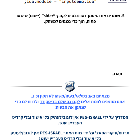
5. שומרים את המסמך ואז נכנסים לקובץ “sider” (יישום) שישאר
PES21 PC
פתוח, תוך כדי נכנסים למשחק.
/ גרסה
מודים
ליגת
Winner
עונה 2026
גרסה 1.0
– Version
Mod
League
Winner
תהנו..
Season
2026
Version
מצאתם באג בטלאי/בעיה/משהו לא תקין וכ’ו..
1.0
אתם מוזמנים לפנות אלינו
לקבוצה שלנו בדיסקורד
ולדווח לנו כדי
Noam_r
שנתקן את הבעיה!
23/07/2026
09:48
המדריך על ידי PES-ISRAEL אין לגנוב/לעתיק בלי אישור ובלי קרדיט
העבריין יענש.
PES21
PS4/PS5
תרגום/סיקור הפאצ’ על ידי צוות האתר PES-ISRAEL אין לגנוב/לעתיק
/ גרסה
בלי אישור ובלי קרדיט העבריין יענש!