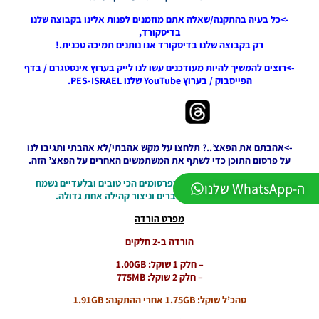
תיקון ליגת
WINNER
->כל בעיה בהתקנה/שאלה אתם מוזמנים לפנות אלינו בקבוצה שלנו
עונה חורף
בדיסקורד,
2026
רק בקבוצה שלנו בדיסקורד אנו נותנים תמיכה טכנית.!
גרסה 1.1
->רוצים להמשיך להיות מעודכנים עשו לנו לייק בערוץ אינסטגרם / בדף
– PATCH
הפייסבוק / בערוץ YouTube שלנו PES-ISRAEL.
LEAGUE
WINNER
SEASON
Winter
2026
->אהבתם את הפאצ’..? תלחצו על מקש אהבתי/לא אהבתי ותגיבו לנו
VERSION
על פרסום התוכן כדי לשתף את המשתמשים האחרים על הפאצ’ הזה.
1.1
Noam_r
->כדי שנמשיך לפנק אתכם בפרסומים הכי טובים ובלעדיים נשמח
ה-WhatsApp שלנו
01/06/2026
שתשתפו את האתר לחברים וניצור קהילה אחת גדולה.
09:43
מפרט הורדה
PES21 PC
/ ממסד
הורדה ב-2 חלקים
נתונים ליגת
– חלק 1 שוקל: 1.00GB
WINNER
– חלק 2 שוקל: 775MB
עונה חורף
2026 גרסה
סהכ’ל שוקל: 1.75GB אחרי ההתקנה: 1.91GB
1.1 –
DATABASE