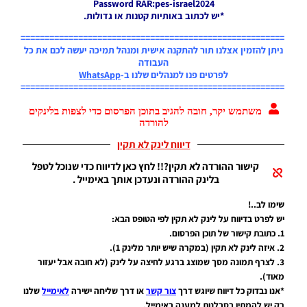
Password RAR:pes-israel2024
LEAGUE
*יש לכתוב באותיות קטנות או גדולות.
WINNER
SEASON
=======================================================
Winter
ניתן להזמין אצלנו תור להתקנה אישית ומנהל תמיכה יעשה לכם את כל
2026
העבודה
VERSION
לפרטים פנו למנהלים שלנו ב-
WhatsApp
1.1
=======================================================
Noam_r
משתמש יקר, חובה להגיב בתוכן הפרסום כדי לצפות בלינקים
01/06/2026
להורדה
09:43
דיווח לינק לא תקין
EFootball
26 PC/
קישור ההורדה לא תקין?!! לחץ כאן לדיווח כדי שנוכל לטפל
Patch
בלינק ההורדה ונעדכן אותך באימייל .
EPatch
2026
שימו לב..!
V36.0
יש לפרט בדיווח על לינק לא תקין לפי הטופס הבא:
Noam_r
1. כתובת קישור של תוכן הפרסום.
13/12/2025
2. איזה לינק לא תקין (במקרה שיש יותר מלינק 1).
12:17
3. לצרף תמונה מסך שמוצג ברגע לחיצה על לינק (לא חובה אבל יעזור
מאוד).
Efootball
26 PC/
*אנו נבדוק כל דיווח שיוגש דרך
צור קשר
או דרך שליחה ישירה
לאימייל
שלנו
Patch
רק יש להמתין בסבלנות למענה באימייל.