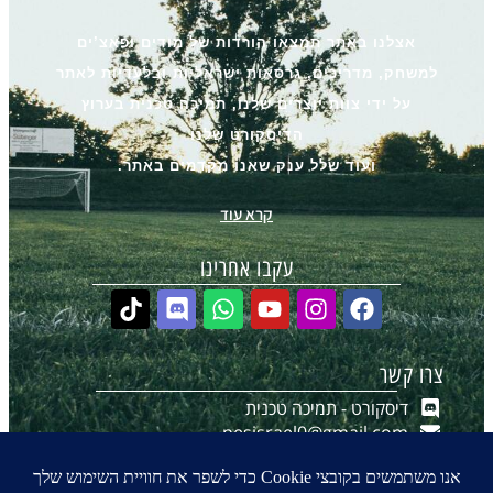
אצלנו באתר תמצאו הורדות של מודים ופאצ’ים
למשחק, מדריכים, גרסאות ישראליות ובלעדיות לאתר
על ידי צוות יוצרים שלנו, תמיכה טכנית בערוץ
הדיסקורט שלנו
ועוד שלל ענק שאנו מקדמים באתר.
קרא עוד
עקבו אחרינו
צרו קשר
דיסקורט - תמיכה טכנית
pesisrael0@gmail.com
יצירת קשר ב-WhatsApp
הערוץ שלנו ב-WhatsApp