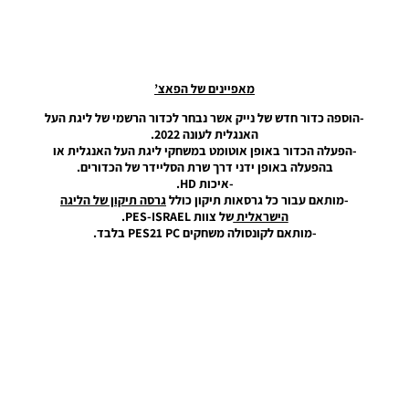
– Ball
Server
Pack 50
AIO
Noam_r
מאפיינים של הפאצ’
19/11/2024
-הוספה כדור חדש של נייק אשר נבחר לכדור הרשמי של ליגת העל
06:02
האנגלית לעונה 2022.
-הפעלה הכדור באופן אוטומט במשחקי ליגת העל האנגלית או
PES21 PC
בהפעלה באופן ידני דרך שרת הסליידר של הכדורים.
/ חבילה
-איכות HD.
שרת
-מותאם עבור כל גרסאות תיקון כולל
גרסה תיקון של הליגה
כדורים
הישראלית
של צוות PES-ISRAEL.
גרסה 49
-מותאם לקונסולה משחקים PES21 PC בלבד.
– Ball
Server
Pack 49
AIO
Noam_r
02/11/2024
23:33
PES21 PC
/ חבילה
שרת