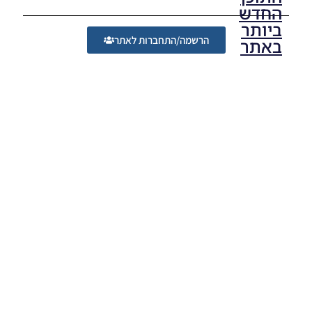
החדש
ביותר
הרשמה/התחברות לאתר
באתר
PES21 PC
/ גרסה
מודים
ליגת
Winner
עונה 2026
גרסה 1.0
– Version
Mod
League
Winner
Season
2026
Version
1.0
Noam_r
23/07/2026
09:48