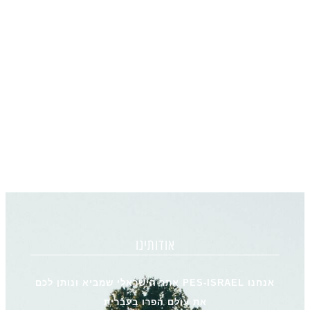
אודותינו
אנחנו PES-ISRAEL אתר הישראלי שמביא ונותן לכם
את עולם הפרו בעברית