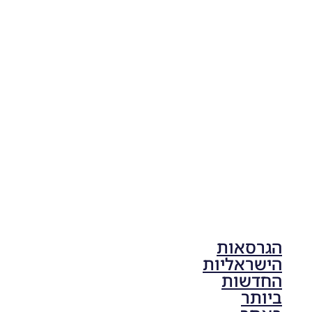
PES21
PC/ SP
Football
Life 2026
V1.00
Noam_r
17/10/2025
17:41
הגרסאות
הישראליות
החדשות
ביותר