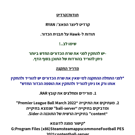
כדורים
גרסה 48
תודות/קרדיט
– Ball
Server
קרדיט ליוצר הפאצ’: RYAN
Pack 48
AIO
תודות ל-Hawk על תבנית הכדור.
Noam_r
שימו לב..!
21/10/2024
15:50
-יש להתקין לפני את שרת הכדורים החדש ביותר
ניתן להוריד בהורדות של התוכן בסוף הדף.
PES21 PC
/ דגל קרן
מדריך התקנה
לאצטדיון
עבור יורו
*לפני התחלה ההתקנה למי שאין את שרת הכדורים יש להוריד ולהתקין
2024 –
אותו ורק אז ניתן להוריד ולהתקין את הוספה הכדור החדש*
Euro
2024
1. מורידים ומחלצים את קובץ RAR.
Corner
2. מעתיקים את התיקייה “Premier League Ball March 2022”
Flag For
ומדביקים בתיקייה “ball-server” שנמצא בתיקייה
Stadium
“content” בתיקייה הרשית של התוכנה ה-Sider.
Noam_r
12/10/2024
*קישור מפנה לדוגמא
15:08
G:Program Files (x86)SteamsteamappscommoneFootball PES
2021contentball-server