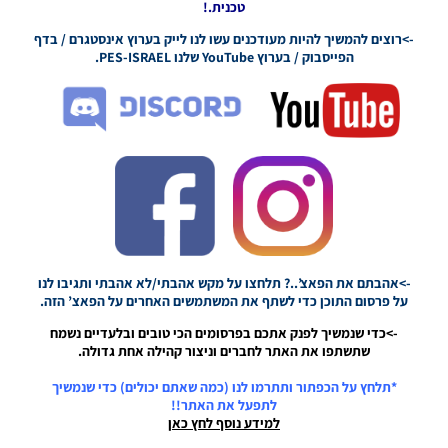
טכנית.!
Noam_r
03/10/2024
->רוצים להמשיך להיות מעודכנים עשו לנו לייק בערוץ אינסטגרם / בדף
15:22
הפייסבוק / בערוץ YouTube שלנו PES-ISRAEL.
PES21 PC
/ חבילה
שרת
כדורים
גרסה 41
עדכון 1 /
עדכון 2 /
עדכון 3 –
Ball
Server
Pack 41
->אהבתם את הפאצ’..? תלחצו על מקש אהבתי/לא אהבתי ותגיבו לנו
AIO
על פרסום התוכן כדי לשתף את המשתמשים האחרים על הפאצ’ הזה.
Update
V1/ V2/
->כדי שנמשיך לפנק אתכם בפרסומים הכי טובים ובלעדיים נשמח
V3
שתשתפו את האתר לחברים וניצור קהילה אחת גדולה.
Noam_r
20/12/2023
*תלחץ על הכפתור ותתרמו לנו (כמה שאתם יכולים) כדי שנמשיך
21:28
לתפעל את האתר!!
למידע נוסף לחץ כאן
PES21 PC