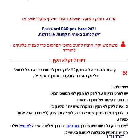
PES21 PC
/ חבילה
שרת
הורדה בחלק 1 שוקל:
MB אחרי חילוץ שוקל: 15.3MB
13.6
כדורים
Password RAR:pes-israel2021
גרסה 19 –
*יש לכתוב באותיות קטנות או גדולות.
Ball
Server
Pack Vol
משתמש יקר, חובה להגיב בתוכן הפרסום כדי לצפות בלינקים
להורדה
19 AIO
Noam_r
דיווח לינק לא תקין
15/06/2022
19:05
קישור ההורדה לא תקין?!! לחץ כאן לדיווח כדי שנוכל לטפל
בלינק ההורדה ונעדכן אותך באימייל .
שימו לב..!
יש לפרט בדיווח על לינק לא תקין לפי הטופס הבא:
1. כתובת קישור של תוכן הפרסום.
2. איזה לינק לא תקין (במקרה שיש יותר מלינק 1).
3. לצרף תמונה מסך שמוצג ברגע לחיצה על לינק (לא חובה אבל יעזור
מאוד).
*אנו נבדוק כל דיווח שיוגש דרך
צור קשר
או דרך שליחה ישירה
לאימייל
שלנו
רק יש להמתין בסבלנות למענה באימייל.
התוכן