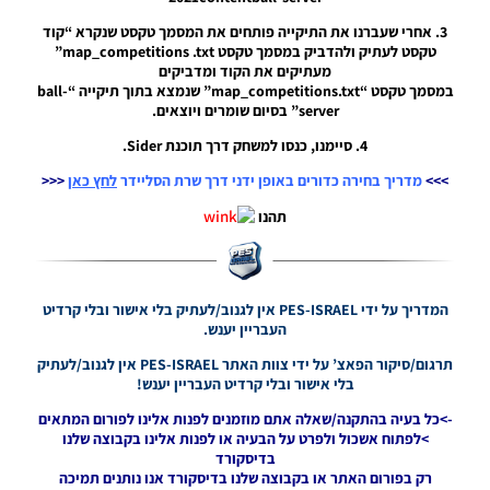
PES21 PC
/ שלטי
3. אחרי שעברנו את התיקייה פותחים את המסמך טקסט שנקרא “קוד
חוצות עבור
טקסט לעתיק ולהדביק במסמך טקסט map_competitions .txt”
הליגה
מעתיקים את הקוד ומדביקים
האיטלקית
במסמך טקסט “map_competitions.txt” שנמצא בתוך תיקייה “ball-
עונה
server” בסיום שומרים ויוצאים.
2024/25 –
4. סיימנו, כנסו למשחק דרך תוכנת Sider.
Billboards
For The
>>>
מדריך בחירה כדורים באופן ידני דרך שרת הסליידר
לחץ כאן
<<<
Serie A
Season
תהנו
2024/25
Noam_r
05/10/2024
07:24
המדריך על ידי PES-ISRAEL אין לגנוב/לעתיק בלי אישור ובלי קרדיט
PES21 PC
העבריין יענש.
/ חבילה
תרגום/סיקור הפאצ’ על ידי צוות האתר PES-ISRAEL אין לגנוב/לעתיק
שרת
בלי אישור ובלי קרדיט העבריין יענש!
כדורים
גרסה 47 –
->כל בעיה בהתקנה/שאלה אתם מוזמנים לפנות אלינו לפורום המתאים
Ball
>לפתוח אשכול ולפרט על הבעיה או לפנות אלינו בקבוצה שלנו
Server
בדיסקורד
Pack 47
רק בפורום האתר או בקבוצה שלנו בדיסקורד אנו נותנים תמיכה
AIO