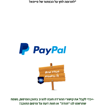
*לתרומה לחץ על הכפתור של פייפאל
/ חבילה
שרת
כדורים
גרסה 34 –
Ball
Server
Pack Vol
34 AIO
Noam_r
01/08/2023
10:51
PES21 PC
/ חבילה
שרת
כדורים
גרסה 24 –
Ball
Server
Pack Vol
24 AIO
Noam_r
10/09/2022
->כדי לקבל את קישורי ההורדה חובה להגיב בתוכן הפרסום, נשמח
11:27
שתרשמו לנו “תודה” או חוות דעת על פרסום התוכן!!