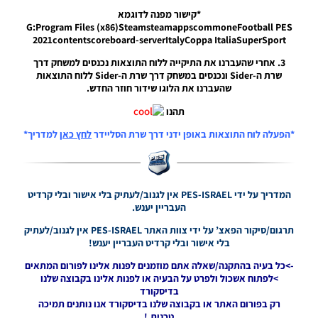
חדש לעונה
*קישור מפנה לדוגמא
2024/25
G:Program Files (x86)SteamsteamappscommoneFootball PES
ליגת העל
2021contentscoreboard-serverItalyCoppa ItaliaSuperSport
הצרפתית
(בטא) –
3. אחרי שהעברנו את התיקייה ללוח התוצאות נכנסים למשחק דרך
Scoreboard
שרת ה-Sider ונכנסים במשחק דרך שרת ה-Sider ללוח התוצאות
New
שהעברנו את הלוגו שידור חוזר החדש.
Season
2024/25
תהנו
Ligue 1
(Beta)
*הפעלה לוח התוצאות באופן ידני דרך שרת הסליידר
לחץ כאן
למדריך*
Noam_r
04/10/2024
11:23
המדריך על ידי PES-ISRAEL אין לגנוב/לעתיק בלי אישור ובלי קרדיט
PES21 PC /
העבריין יענש.
לוח תוצאות
מלא לליגה
תרגום/סיקור הפאצ’ על ידי צוות האתר PES-ISRAEL אין לגנוב/לעתיק
הספרדית
בלי אישור ובלי קרדיט העבריין יענש!
עונה
2021/22 –
->כל בעיה בהתקנה/שאלה אתם מוזמנים לפנות אלינו לפורום המתאים
Full
>לפתוח אשכול ולפרט על הבעיה או לפנות אלינו בקבוצה שלנו
Scoreboard
בדיסקורד
For The
רק בפורום האתר או בקבוצה שלנו בדיסקורד אנו נותנים תמיכה
Spanish
טכנית.!