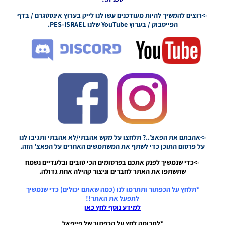
League
->רוצים להמשיך להיות מעודכנים עשו לנו לייק בערוץ אינסטגרם / בדף
Season
הפייסבוק / בערוץ YouTube שלנו PES-ISRAEL.
2021/22
Noam_r
15/04/2022
01:01
PES21 PC /
לוח תוצאות
מלא לליגה
הצרפתית
עונה
2021/22 –
Full
Scoreboard
->אהבתם את הפאצ’..? תלחצו על מקש אהבתי/לא אהבתי ותגיבו לנו
For The
על פרסום התוכן כדי לשתף את המשתמשים האחרים על הפאצ’ הזה.
French
->כדי שנמשיך לפנק אתכם בפרסומים הכי טובים ובלעדיים נשמח
League
שתשתפו את האתר לחברים וניצור קהילה אחת גדולה.
Season
2021/22
*תלחץ על הכפתור ותתרמו לנו (כמה שאתם יכולים) כדי שנמשיך
Noam_r
לתפעל את האתר!!
13/04/2022
למידע נוסף לחץ כאן
20:29
*לתרומה לחץ על הכפתור של פייפאל