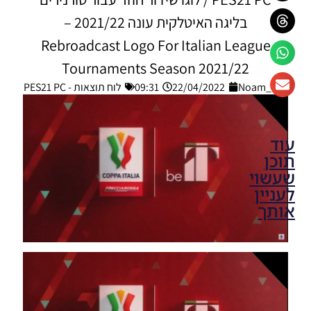
בליגה האיטלקית עונה 2021/22 –
Rebroadcast Logo For Italian League
Tournaments Season 2021/22
Noam_r
22/04/2022
09:31
לוח תוצאות - PES21 PC
עוד
תוכן
שעשוי
לעניין
אותך
PES21 PC /
לוח תוצאות
ליגת
האלופות של
אופ”א עונה
2024/25 –