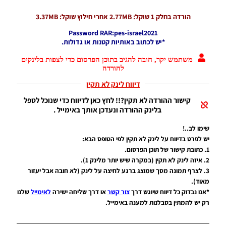
For The
Bundesliga
הורדה בחלק 1 שוקל: 2.77MB אחרי חילוץ שוקל: 3.37MB
Season
Password RAR:pes-israel2021
2021/22
*יש לכתוב באותיות קטנות או גדולות.
Noam_r
10/04/2022
משתמש יקר, חובה להגיב בתוכן הפרסום כדי לצפות בלינקים
07:33
להורדה
PES21 PC /
דיווח לינק לא תקין
לוחות תוצאות
קישור ההורדה לא תקין?!! לחץ כאן לדיווח כדי שנוכל לטפל
מלאים עבור
טורנירים של
בלינק ההורדה ונעדכן אותך באימייל .
אופ"א עונה
2021/22 –
שימו לב..!
Full
יש לפרט בדיווח על לינק לא תקין לפי הטופס הבא:
Scoreboards
1. כתובת קישור של תוכן הפרסום.
For UEFA
2. איזה לינק לא תקין (במקרה שיש יותר מלינק 1).
Tournament
3. לצרף תמונה מסך שמוצג ברגע לחיצה על לינק (לא חובה אבל יעזור
Season
מאוד).
2021/22
*אנו נבדוק כל דיווח שיוגש דרך
צור קשר
או דרך שליחה ישירה
לאימייל
שלנו
Noam_r
רק יש להמתין בסבלנות למענה באימייל.
05/04/2022
21:00