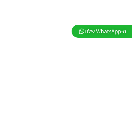
Noam_r
23/07/2026
09:48
PES21
ה-WhatsApp שלנו
PS4/PS5
/ גרסה
תיקון ליגת
WINNER
עונה חורף
2026
גרסה 1.1
– PATCH
LEAGUE
WINNER
SEASON
Winter
2026
VERSION
1.1
Noam_r
01/06/2026
09:43