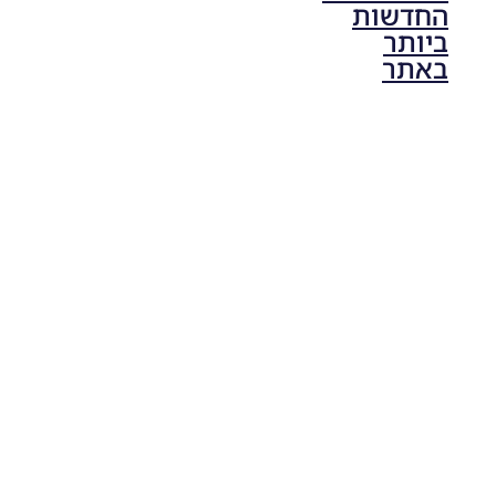
החדשות
ביותר
באתר
PES21 PC
/ גרסה
תיקון ליגת
ONE
ZERO
עונה חורף
2024
גרסה 1.0
– PATCH
LEAGUE
ONE
ZERO
SEASON
WINTER
2024
VERSION
1.0
Noam_r