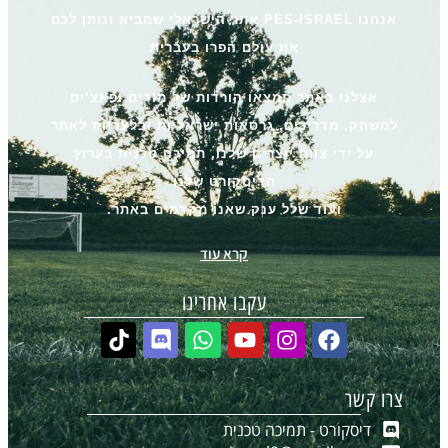
אנחנו PES-ISRAEL אתר הישראלי שמביא ונותן לכם
את עולם הפרו בעברית
אצלנו באתר תמצאו הורדות של מודים ופאצ’ים
למשחק, מדריכים, גרסאות ישראליות ובלעדיות לאתר
על ידי צוות יוצרים שלנו, תמיכה טכנית בערוץ
הדיסקורט שלנו
ועוד שלל ענק שאנו מקדמים באתר.
קרא עוד
עקבו אחרינו
צרו קשר
דיסקורט - תמיכה טכנית