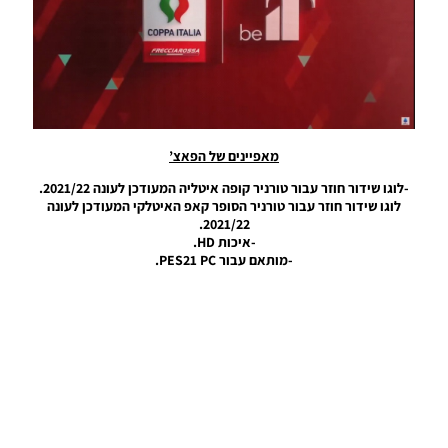
UEFA
Champions
League
Scoreboard
Season
2024/25
Noam_r
25/11/2024
08:48
מאפיינים של הפאצ’
-לוגו שידור חוזר עבור טורניר קופה איטליה המעודכן לעונה 2021/22.
PES21 PC /
לוגו שידור חוזר עבור טורניר הסופר קאפ האיטלקי המעודכן לעונה
לוח תוצאות
2021/22.
עבור ליגת
-איכות HD.
העל הדנית
-מותאם עבור PES21 PC.
וגביע
המדינה
לעונה
2024/25 –
Scoreboard
For The
Danish
Premier
League
And The
State Cup