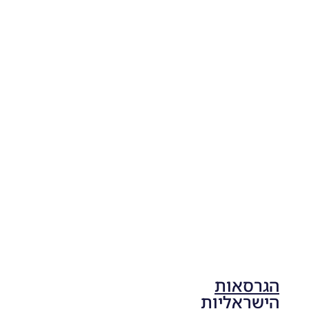
04/11/2025
19:10
PES21
PC/ SP
Football
Life 2026
V1.00
Noam_r
17/10/2025
17:41
הגרסאות
הישראליות