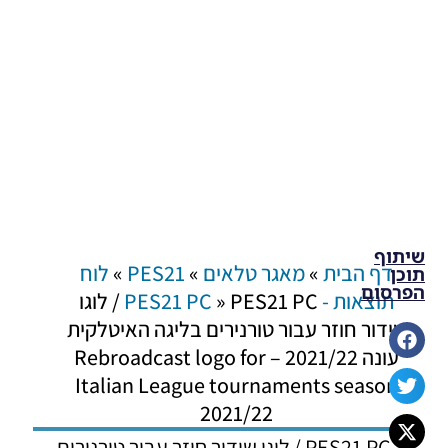
שיתוף
דף הבית
»
מאגר טלאים
»
PES21
»
לוח
תוכן
הפרסום
תוצאות - PES21 PC
»
PES21 PC / לוגו
שידור חוזר עבור טורנירים בליגה האיטלקית
עונה 2021/22 – Rebroadcast logo for
Italian League tournaments season
2021/22
PES21 PC / לוגו שידור חוזר עבור טורנירים