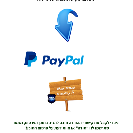
PES21 PC /
לוח תוצאות
מלא לליגה
האיטלקית
עונה
2021/22 –
Full
Scoreboard
For The
Italian
League
Season
2021/22
Noam_r
12/04/2022
20:28
PES21 PC /
לוח תוצאות
מלא
לבונדסליגה
עונה
2021/22 –
->כדי לקבל את קישורי ההורדה חובה להגיב בתוכן הפרסום, נשמח
Full
שתרשמו לנו “תודה” או חוות דעת על פרסום התוכן!!
Scoreboard