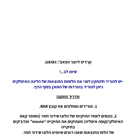
For The
2024/25
Season
Noam_r
23/11/2024
07:18
PES21 PC /
חבילה לוח
תוצאות עונה
2024/25
קרדיט ליוצר הפאצ’: Jsktkt
גרסה בסיסית
–
שימו לב..!
Scoreboard
-יש להוריד ולהתקין לפני את הלוחות התוצאות של הליגה האיטלקית
Server
ניתן להוריד בהורדות של התוכן בסוף הדף.
Season
2024/25
מדריך התקנה
AIO Base
1. מורידים ומחלצים את קובץ RAR.
Noam_r
04/10/2024
20:21
2. נכנסים לאחד התיקיות של הלוגו שידור חוזר (הסופר קאפ
האיטלקי/קופה איטליה) מעתיקים את התיקייה “movie” ומדביקים
בתיקייה
PES21 PC /
של הלוח התוצאות שאנו רוצים שיופיע הלוגו שידור חוזר.
לוח תוצאות