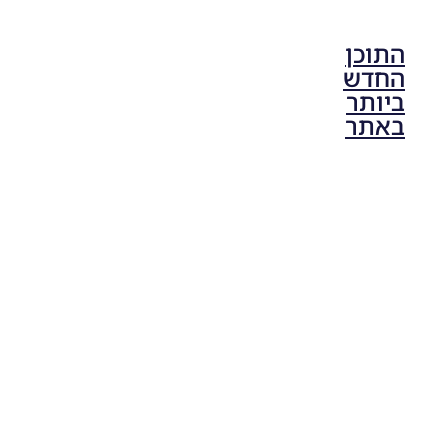
התוכן
החדש
ביותר
באתר
PES21 PC
/ גרסה
מודים
ליגת
Winner
עונה 2026
גרסה 1.0
– Version
Mod
League
Winner
Season
2026
Version
1.0