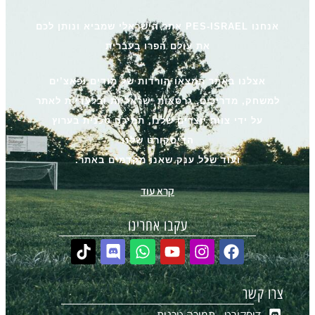
אנחנו PES-ISRAEL אתר הישראלי שמביא ונותן לכם
את עולם הפרו בעברית
אצלנו באתר תמצאו הורדות של מודים ופאצ’ים
למשחק, מדריכים, גרסאות ישראליות ובלעדיות לאתר
על ידי צוות יוצרים שלנו, תמיכה טכנית בערוץ
הדיסקורט שלנו
ועוד שלל ענק שאנו מקדמים באתר.
קרא עוד
עקבו אחרינו
צרו קשר
דיסקורט - תמיכה טכנית