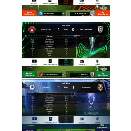
חדש לעונה
2024/25
ליגת העל
הצרפתית
(בטא) –
Scoreboard
New
Season
2024/25
Ligue 1
(Beta)
Noam_r
04/10/2024
11:23
PES21 PC /
לוגו שידור חוזר
עבור טורנירים
בליגה
האיטלקית עונה
2021/22 –
Rebroadcast
Logo For
Italian
League