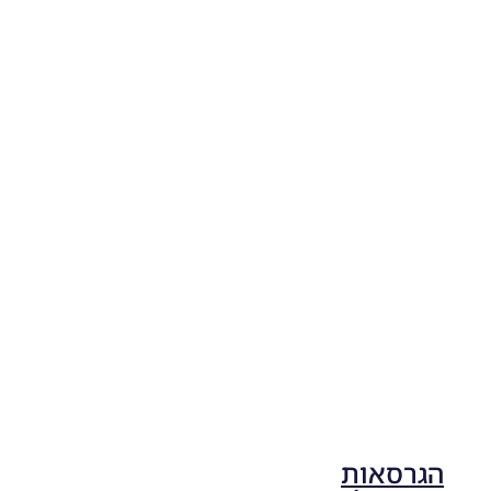
Noam_r
04/11/2025
19:10
PES21
PC/ SP
Football
Life 2026
V1.00
Noam_r
17/10/2025
17:41
הגרסאות