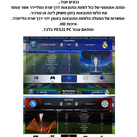
נכונים ועוד..
For The
-מזהה אוטומטי של כול לוחות התוצאות דרך שרת הסליידר אשר פותח
2024/25
את הלוח התוצאות בזמן משחק ליגה או טורניר.
Season
-אפשרות של הפעלה הלוחות התוצאות באופן ידני דרך שרת הלייסדר.
Noam_r
-איכות HD.
23/11/2024
-מותאם עבור PES21 PC בלבד.
07:18
PES21 PC /
חבילה לוח
תוצאות עונה
2024/25
גרסה בסיסית
–
Scoreboard
Server
Season
2024/25
AIO Base
Noam_r
04/10/2024
20:21
PES21 PC /
לוח תוצאות