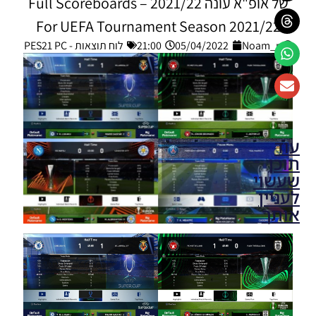
של אופ"א עונה 2021/22 – Full Scoreboards
For UEFA Tournament Season 2021/22
Noam_r
05/04/2022
21:00
לוח תוצאות - PES21 PC
עוד
תוכן
שעשוי
לעניין
אותך
PES21 PC /
לוח תוצאות
ליגת
האלופות של
אופ”א עונה
2024/25 –