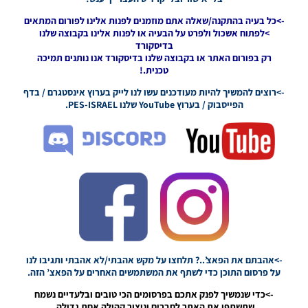
For The
->כל בעיה בהתקנה/שאלה אתם מוזמנים לפנות אלינו לפורום המתאים
Italian
>לפתוח אשכול ולפרט על הבעיה או לפנות אלינו בקבוצה שלנו
League
בדיסקורד
Season
רק בפורום האתר או בקבוצה שלנו בדיסקורד אנו נותנים תמיכה
2021/22
טכנית.!
Noam_r
12/04/2022
->רוצים להמשיך להיות מעודכנים עשו לנו לייק בערוץ אינסטגרם / בדף
20:28
הפייסבוק / בערוץ YouTube שלנו PES-ISRAEL.
PES21 PC /
לוח תוצאות
מלא
לבונדסליגה
עונה
2021/22 –
Full
Scoreboard
For The
Bundesliga
Season
->אהבתם את הפאצ’..? תלחצו על מקש אהבתי/לא אהבתי ותגיבו לנו
2021/22
על פרסום התוכן כדי לשתף את המשתמשים האחרים על הפאצ’ הזה.
Noam_r
10/04/2022
->כדי שנמשיך לפנק אתכם בפרסומים הכי טובים ובלעדיים נשמח
07:33
שתשתפו את האתר לחברים וניצור קהילה אחת גדולה.