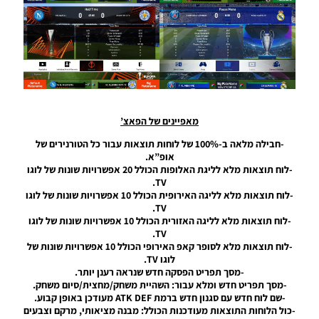
UEFA
Champions
League
Scoreboard
Season
2024/25
Noam_r
25/11/2024
08:48
מאפיינים של הפאצ’
PES21 PC /
-חבילה מלאה ב-100% של לוחות תוצאות עבור כל הטורנירים של
לוח תוצאות
אופ”א.
עבור ליגת
-לוח תוצאות מלא לליגת האלופות הכולל 20 אפשרויות שונות של לוגו
העל הדנית
TV.
וגביע
-לוח תוצאות מלא לליגה האירופית הכולל 10 אפשרויות שונות של לוגו
המדינה
TV.
לעונה
-לוח תוצאות מלא לליגה האזורית הכולל 10 אפשרויות שונות של לוגו
2024/25 –
TV.
Scoreboard
-לוח תוצאות מלא לסופר קאפ האירופי הכולל 10 אפשרויות שונות של
For The
לוגו TV.
Danish
-מסך תפריט הפסקה חדש שנראה רענן יותר.
Premier
-מסך תפריט חדש ומלא עבור: השהיית משחק/מחצית/סיום משחק.
League
-שם לוח חדש עם סגנון חדש ברמת ATK DEF מעודכן באופן קבוע.
And The
-כול הלוחות התוצאות מעודכנות הכולל: מבנה מציאותי, מרקם וצבעים
State Cup