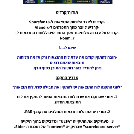
Tournaments
Season
תודות/קרדיט
2021/22
-קרדיט ליוצר הלוחות התוצאות ל-Spursfan18
Noam_r
-קרדיט ליוצר מסך התפרטים ל-Afandix
22/04/2022
09:31
-קרדיט על עבודה של חיבור מסך התפריטים ללוחות התוצאות ל-
Noam_r
PES21 PC /
שימו לב..!
לוח תוצאות
מלא לליגה
-חובה להתקין קודם את שרת לוח התוצאות ורק אז את הלוחות
הספרדית
תוצאות שאתם רוצים
עונה
ניתן להוריד בהורדות של התוכן בסוף הדף.
2021/22 –
Full
מדריך התקנה
Scoreboard
For The
*לפני התקנה לוח התוצאות יש להתקין את חבילה שרת לוח תוצאות*
Spanish
1. אחרי שהתקנו את שרת לוח התוצאות אפשר להתקין את לוח
League
התוצאות החדש.
Season
2021/22
2. מורידים את הלוח תוצאות ומחלצים את קובץ RAR.
Noam_r
15/04/2022
3. מעתיקים את התיקייה “UEFA” ומדביקים בתוך תיקייה
01:01
“scoreboard-server” שבתיקייה “content” של תוכנת ה-Sider.