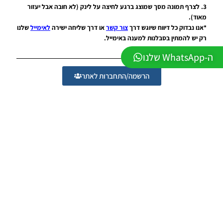
1.0
3. לצרף תמונה מסך שמוצג ברגע לחיצה על לינק (לא חובה אבל יעזור
מאוד).
Noam_r
23/07/2026
*אנו נבדוק כל דיווח שיוגש דרך
צור קשר
או דרך שליחה ישירה
לאימייל
שלנו
09:48
רק יש להמתין בסבלנות למענה באימייל.
PES21
ה-WhatsApp שלנו
PS4/PS5
/ גרסה
הרשמה/התחברות לאתר
תיקון ליגת
WINNER
עונה חורף
2026
גרסה 1.1
– PATCH
LEAGUE
WINNER
SEASON
Winter
2026
VERSION
1.1
Noam_r
01/06/2026
09:43