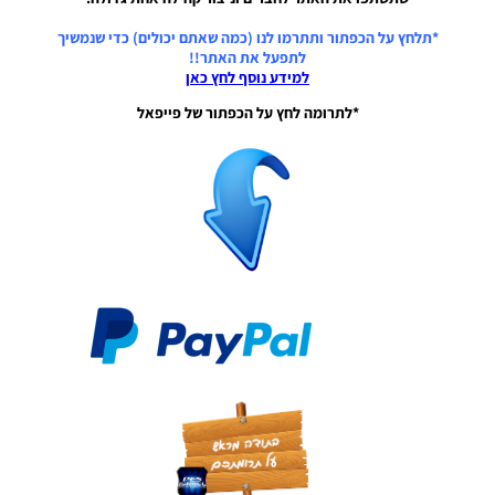
PES21 PC /
*תלחץ על הכפתור ותתרמו לנו (כמה שאתם יכולים) כדי שנמשיך
לוח תוצאות
לתפעל את האתר!!
מלא לליגה
למידע נוסף לחץ כאן
האנגלית
עונה
*לתרומה לחץ על הכפתור של פייפאל
2021/22 –
Full
Scoreboard
For The
English
League
Season
2021/22
Noam_r
04/04/2022
21:44