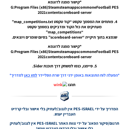
*קישור מפנה לדוגמא
PES21 PC /
G:Program Files (x86)SteamsteamappscommoneFootball PES
לוח תוצאות
2021contentscoreboard-server
מלא לליגה
הצרפתית
4. פותחים את המסמך טקסט “קוד טקסט map_competitions.txt”
עונה
מעתיקים את כול הקוד ומדביקים במסמך טקסט
2021/22 –
“map_competitions”
Full
שנמצא בתוך תיקייה “scoreboard-server” בסיום שומרים ויוצאים.
Scoreboard
For The
*קישור מפנה לדוגמא
French
G:Program Files (x86)SteamsteamappscommoneFootball PES
League
2021contentscoreboard-server
Season
2021/22
5. סיימנו, כנסו למשחק דרך תוכנת Sider.
Noam_r
*הפעלה לוח התוצאות באופן ידני דרך שרת הסליידר
לחץ כאן
למדריך*
13/04/2022
20:29
תהנו
PES21 PC /
לוח תוצאות
מלא לליגה
האיטלקית
המדריך על ידי PES-ISRAEL אין לגנוב/לעתיק בלי אישור ובלי קרדיט
עונה
העבריין יענש.
2021/22 –
Full
תרגום/סיקור הפאצ’ על ידי צוות האתר PES-ISRAEL אין לגנוב/לעתיק
Scoreboard
בלי אישור ובלי קרדיט העבריין יענש!