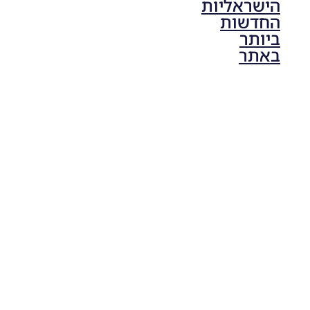
הישראליות
החדשות
ביותר
באתר
PES21 PC
/ גרסה
תיקון ליגת
ONE
ZERO
עונה חורף
2024
גרסה 1.0
– PATCH
LEAGUE
ONE
ZERO
SEASON
WINTER
2024
VERSION
1.0