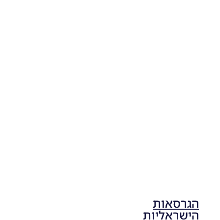
04/11/2025
19:10
PES21
PC/ SP
Football
Life 2026
V1.00
Noam_r
17/10/2025
17:41
הגרסאות
הישראליות