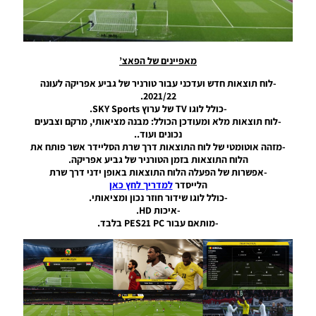
UEFA
Champions
League
Scoreboard
Season
מאפיינים של הפאצ’
2024/25
-לוח תוצאות חדש ועדכני עבור טורניר של גביע אפריקה לעונה
Noam_r
2021/22.
25/11/2024
08:48
-כולל לוגו TV של ערוץ SKY Sports.
-לוח תוצאות מלא ומעודכן הכולל: מבנה מציאותי, מרקם וצבעים
PES21 PC /
נכונים ועוד..
לוח תוצאות
-מזהה אוטומטי של לוח התוצאות דרך שרת הסליידר אשר פותח את
עבור ליגת
הלוח התוצאות בזמן הטורניר של גביע אפריקה.
העל הדנית
-אפשרות של הפעלה הלוח התוצאות באופן ידני דרך שרת
וגביע
הלייסדר
למדריך לחץ כאן
המדינה
-כולל לוגו שידור חוזר נכון ומציאותי.
לעונה
-איכות HD.
2024/25 –
-מותאם עבור PES21 PC בלבד.
Scoreboard
For The
Danish
Premier
League
And The
State Cup