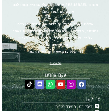
אנחנו PES-ISRAEL אתר הישראלי שמביא ונותן לכם
את עולם הפרו בעברית
אצלנו באתר תמצאו הורדות של מודים ופאצ’ים
למשחק, מדריכים, גרסאות ישראליות ובלעדיות לאתר
על ידי צוות יוצרים שלנו, תמיכה טכנית בערוץ
הדיסקורט שלנו
ועוד שלל ענק שאנו מקדמים באתר.
קרא עוד
עקבו אחרינו
צרו קשר
דיסקורט - תמיכה טכנית