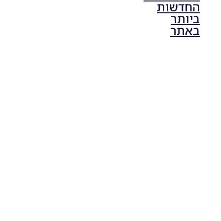
החדשות
ביותר
באתר
PES21 PC
/ גרסה
תיקון ליגת
ONE
ZERO
עונה חורף
2024
גרסה 1.0
– PATCH
LEAGUE
ONE
ZERO
SEASON
WINTER
2024
VERSION
1.0
Noam_r