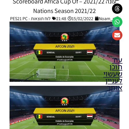
עונה 2021/22 – Scoreboard Africa Cup Of
Nations Season 2021/22
Noam_r
15/02/2022
21:48
לוח תוצאות - PES21 PC
עוד
תוכן
שעשוי
לעניין
אותך
PES21 PC /
לוח תוצאות
ליגת
האלופות של
אופ”א עונה
2024/25 –