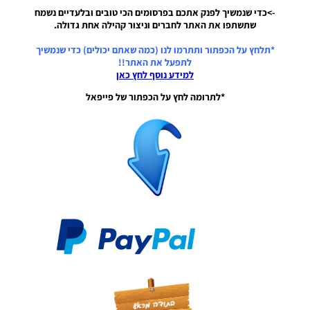
PES21 PC /
->כדי שנמשיך לפנק אתכם בפרסומים הכי טובים ובלעדיים נשמח
לוח תוצאות
שתשתפו את האתר לחברים וניצור קהילה אחת גדולה.
מלא לליגה
הצרפתית
*תלחץ על הכפתור ותתרמו לנו (כמה שאתם יכולים) כדי שנמשיך
עונה
לתפעל את האתר!!
2021/22 –
למידע נוסף לחץ כאן
Full
Scoreboard
*לתרומה לחץ על הכפתור של פייפאל
For The
French
League
Season
2021/22
Noam_r
13/04/2022
20:29
PES21 PC /
לוח תוצאות
מלא לליגה
האיטלקית
עונה
2021/22 –
Full
Scoreboard