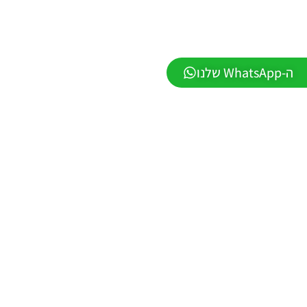
Noam_r
23/07/2026
09:48
PES21
ה-WhatsApp שלנו
PS4/PS5
/ גרסה
תיקון ליגת
WINNER
עונה חורף
2026
גרסה 1.1
– PATCH
LEAGUE
WINNER
SEASON
Winter
2026
VERSION
1.1
Noam_r
01/06/2026
09:43