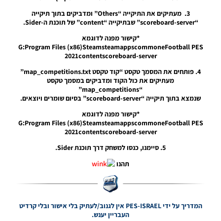
חדש לעונה
2024/25
3. מעתיקים את התיקייה “Others” ומדביקים בתוך תיקייה
ליגת העל
“scoreboard-server” שבתיקייה “content” של תוכנת ה-Sider.
הצרפתית
*קישור מפנה לדוגמא
(בטא) –
G:Program Files (x86)SteamsteamappscommoneFootball PES
Scoreboard
2021contentscoreboard-server
New
Season
4. פותחים את המסמך טקסט “קוד טקסט map_competitions.txt”
2024/25
מעתיקים את כול הקוד ומדביקים במסמך טקסט
Ligue 1
“map_competitions”
(Beta)
שנמצא בתוך תיקייה “scoreboard-server” בסיום שומרים ויוצאים.
Noam_r
04/10/2024
*קישור מפנה לדוגמא
11:23
G:Program Files (x86)SteamsteamappscommoneFootball PES
2021contentscoreboard-server
PES21 PC /
לוגו שידור חוזר
5. סיימנו, כנסו למשחק דרך תוכנת Sider.
עבור טורנירים
תהנו
בליגה
האיטלקית עונה
2021/22 –
Rebroadcast
Logo For
המדריך על ידי PES-ISRAEL אין לגנוב/לעתיק בלי אישור ובלי קרדיט
Italian
העבריין יענש.
League