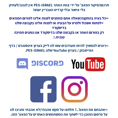
Tournaments
תרגום/סיקור הפאצ’ על ידי צוות האתר PES-ISRAEL אין לגנוב/לעתיק
Season
בלי אישור ובלי קרדיט העבריין יענש!
2021/22
->כל בעיה בהתקנה/שאלה אתם מוזמנים לפנות אלינו לפורום המתאים
Noam_r
>לפתוח אשכול ולפרט על הבעיה או לפנות אלינו בקבוצה שלנו
22/04/2022
בדיסקורד
09:31
רק בפורום האתר או בקבוצה שלנו בדיסקורד אנו נותנים תמיכה
טכנית.!
PES21 PC /
לוח תוצאות
->רוצים להמשיך להיות מעודכנים עשו לנו לייק בערוץ אינסטגרם / בדף
מלא לליגה
הפייסבוק / בערוץ YouTube שלנו PES-ISRAEL.
הספרדית
עונה
2021/22 –
Full
Scoreboard
For The
Spanish
League
Season
2021/22
Noam_r
15/04/2022
->אהבתם את הפאצ’..? תלחצו על מקש אהבתי/לא אהבתי ותגיבו לנו
01:01
על פרסום התוכן כדי לשתף את המשתמשים האחרים על הפאצ’ הזה.