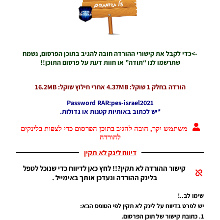
For The
Italian
League
Season
2021/22
->כדי לקבל את קישורי ההורדה חובה להגיב בתוכן הפרסום, נשמח
Noam_r
שתרשמו לנו “תודה” או חוות דעת על פרסום התוכן!!
12/04/2022
20:28
הורדה בחלק 1 שוקל: 4.37MB אחרי חילוץ שוקל: 16.2MB
PES21 PC /
לוח תוצאות
Password RAR:pes-israel2021
מלא
*יש לכתוב באותיות קטנות או גדולות.
לבונדסליגה
עונה
משתמש יקר, חובה להגיב בתוכן הפרסום כדי לצפות בלינקים
2021/22 –
להורדה
Full
Scoreboard
דיווח לינק לא תקין
For The
קישור ההורדה לא תקין?!! לחץ כאן לדיווח כדי שנוכל לטפל
Bundesliga
בלינק ההורדה ונעדכן אותך באימייל .
Season
2021/22
שימו לב..!
Noam_r
יש לפרט בדיווח על לינק לא תקין לפי הטופס הבא:
10/04/2022
07:33
1. כתובת קישור של תוכן הפרסום.