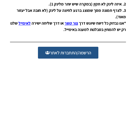
2. איזה לינק לא תקין (במקרה שיש יותר מלינק 1).
PES21 PC /
3. לצרף תמונה מסך שמוצג ברגע לחיצה על לינק (לא חובה אבל יעזור
לוחות תוצאות
מאוד).
מלאים עבור
*אנו נבדוק כל דיווח שיוגש דרך
צור קשר
או דרך שליחה ישירה
לאימייל
שלנו
טורנירים של
רק יש להמתין בסבלנות למענה באימייל.
אופ"א עונה
2021/22 –
Full
Scoreboards
For UEFA
הרשמה/התחברות לאתר
Tournament
Season
2021/22
Noam_r
05/04/2022
21:00