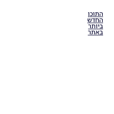
התוכן
החדש
ביותר
באתר
PES21 PC
/ גרסה
מודים
ליגת
Winner
עונה 2026
גרסה 1.0
– Version
Mod
League
Winner
Season
2026
Version
1.0