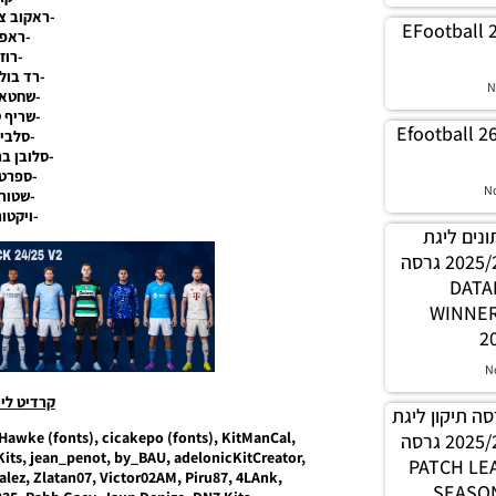
-ראקוב צ
EFootball 
-ראפי
-רוז
-רד בול
N
-שחטאר
-שריף 
Efootball 2
-סלביה
-סלובן ב
-ספרטה
N
-שטורם
-ויקטור
 נתונים ליגת
WINNER עונה קיץ 2025/26 גרסה
1.0 – 
WINNE
2
N
קרדיט לי
PES21 / גרסה תיקון ליגת
awke (fonts), cicakepo (fonts), KitManCal,
WINNER עונה קיץ 2025/26 גרסה
its, jean_penot, by_BAU, adelonicKitCreator,
1.0 – PATC
alez, Zlatan07, Victor02AM, Piru87, 4LAnk,
SEASON