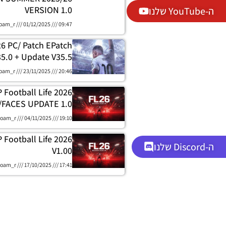
VERSION 1.0
ה-YouTube שלנו
oam_r
01/12/2025
09:47
26 PC/ Patch EPatch
5.0 + Update V35.5
oam_r
23/11/2025
20:46
 Football Life 2026
/FACES UPDATE 1.0
oam_r
04/11/2025
19:10
 Football Life 2026
ה-Discord שלנו
V1.00
oam_r
17/10/2025
17:41