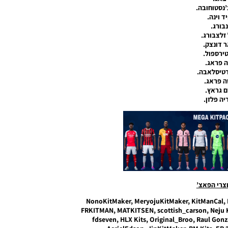
’נסטוחובה.
ד וינה.
נבורג.
 זלצבורג.
 דונצק.
טירספול.
 פראג.
רטיסלאבה.
 פראג.
 גראץ.
יה פלזן.
וצרי הפאצ’
NonoKitMaker, MeryojuKitMaker, KitManCal, H
FRKITMAN, MATKITSEN, scottish_carson, Neju K
fdseven, HLX Kits, Original_Broo, Raul Gonz