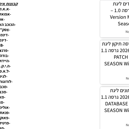
 מודים ליגת
קבוצות איר
-א.א.ק
Winner עונה 2026 גרסה 1.0 –
-אפואל 
Version
-אס
Seas
-הכוכב הא
-צסק”א
N
-דינמו
-דינמ
PES21 / גרסה תיקון ליגת
-FCSB.
WINNER עונה חורף 2026 גרסה 1.1
-פרנצ
-בודה/
– PATC
-היידו
SEASON Wi
-ה.י.ק.
-ל.א.ס.
-לגיה
N
-לודוגור
-מכבי
 נתונים ליגת
-מכבי
WINNER עונה חורף 2026 גרסה 1.1
-מא
-מו
– DATABAS
-אולימ
SEASON Wi
-פנאתי
-פאוק 
-פרטיז
N
-קר