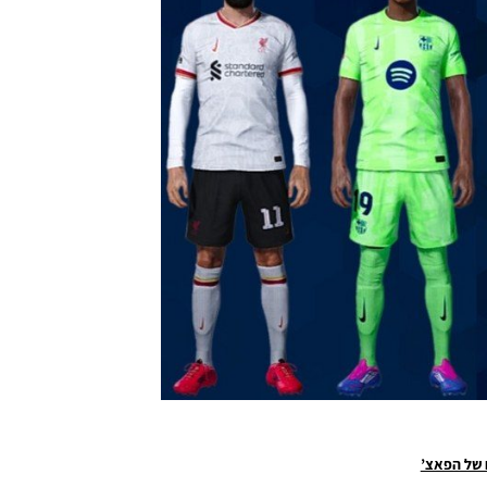
 של הפאצ’