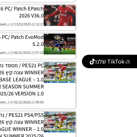
26 PC/ Patch EPatch
2026 V36.0
oam_r
13/12/2025
12:17
6 PC/ Patch EvoMod
5.2.0
oam_r
06/12/2025
07:25
ה-TikTok שלנו
PES21 PC / ממסד
DATABASE LEAGUE
R SEASON SUMMER
025/26 VERSION 1.0
oam_r
01/12/2025
09:50
 PS4/PS5
H LEAGUE WINNER
 SUMMER 2025/26