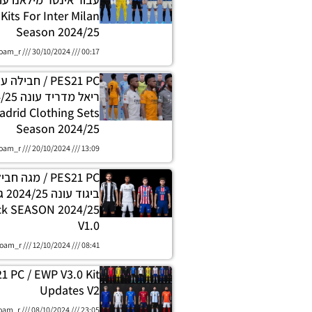
Kits For Inter Milan
Season 2024/25
oam_r
30/10/2024
00:17
PES21 PC / חביל
adrid Clothing Sets
Season 2024/25
oam_r
20/10/2024
13:09
PES21 PC / מגה
ck SEASON 2024/25
V1.0
oam_r
12/10/2024
08:41
1 PC / EWP V3.0 Kit
Updates V2
oam_r
08/10/2024
23:05