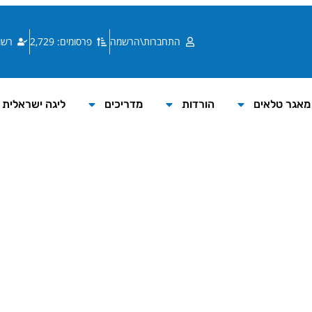
התחברות\הרשמה
פרסומים: 2,729
רשומי
מאגר טלאים
הורדות
מדריכים
ליגה ישראלית