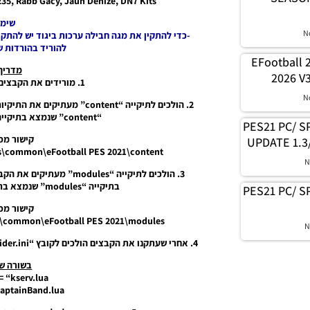
235, Rabb Gacy, Jaun Denize, DN7 Kits
שימו
N
-כדי להתקין את מגה חבילה ערכות ביגוד יש להתקין קודם כל את התוכ
להוריד בהורדות ש
EFootball 
מדריך
2026 V3
1. מורידים את הקבצים ומחלצים את קובץ RAR.
N
“content” שנמצא בתיקייה הרשית של התוכנה ה-sider.
PES21 PC/ SP
קישור מפ
UPDATE 1.3
ps\common\eFootball PES 2021\content
N
בתיקייה “modules” שנמצא בתיקייה הרשית של התוכנה ה-sider.
PES21 PC/ SP
קישור מפ
ps\common\eFootball PES 2021\modules
N
4. אחרי שעתקנו את הקבצים הולכים לקובץ “sider.ini” (הגדרות תצורה) ומוסיפים במסמך את הטקסט הבא
בשורה של ule
 “kserv.lua”
aptainBand.lua”