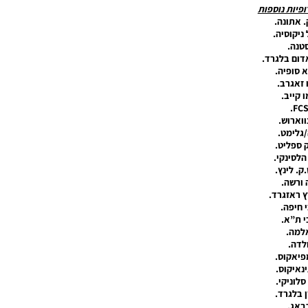
ופיות נוספות
. אתונה.
ניקוסיה.
טנה.
דום בלגרד.
 סופיה.
 זאגרב.
ו קייב.
ווארוש.
גלימט.
ק ספליט.
 הלסינקי.
ק. לינץ.
 ורשה.
ץ ראזגרד.
 חיפה.
 ת”א.
למה.
לדה.
פיאקוס.
נאיקוס.
סלוניקי.
ן בלגרד.
באג.