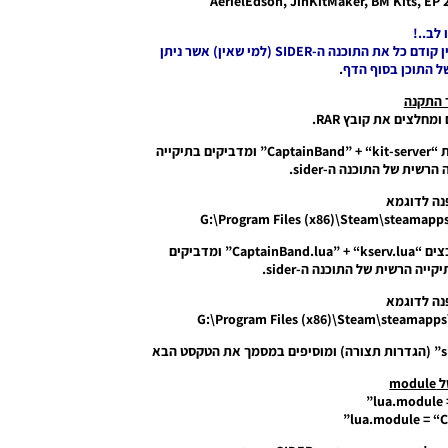
AerielEdson, JinKitMaker, BM Kits, EP 
 לב..!
נה ה-SIDER (למי שאין) אשר ניתן
ל התוכן בסוף הדף
.
 התקנה
2. הולכים לתיקייה “content” מעתיקים את התיקיות “CaptainBand” + “kit-server” ומדביקים בתיקייה
נה לדוגמא
G:\Program Files (x86)\Steam\steamap
3. הולכים לתיקייה “modules” מעתיקים את הקבצים “CaptainBand.lua” + “kserv.lua” ומדביקים
נה לדוגמא
G:\Program Files (x86)\Steam\steamap
mod
lua.module =
lua.module = “C