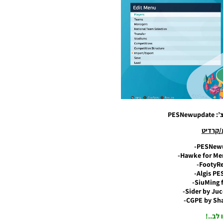
PESN
/קרדיט
 לב..!