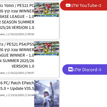
ה-YouTube שלנו
PES21 PC / ממסד
DATABASE LEAGUE
R SEASON SUMMER
025/26 VERSION 1.0
oam_r
01/12/2025
09:50
 PS4/PS5
H LEAGUE WINNER
 SUMMER 2025/26
VERSION 1.0
ה-Discord שלנו
oam_r
01/12/2025
09:47
26 PC/ Patch EPatch
5.0 + Update V35.5
oam_r
23/11/2025
20:46