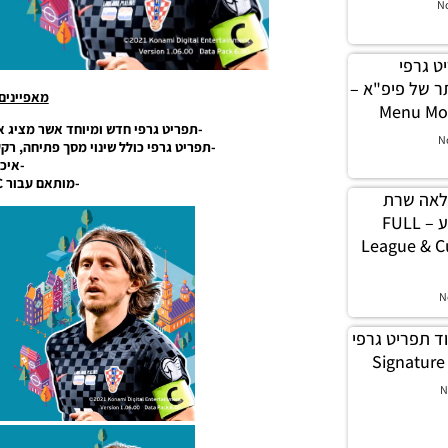
N
תפריט גרפי
ר של פיפ"א –
מאפיינים
Menu Mod
-תפריט גרפי חדש ומיוחד אשר מציג את יורו 2020 בתפריט המסך
N
-תפריט גרפי כולל שינוי מסך פתיחה, ר
-איכות 
-מותאם עבור PES21 PC בלבד.
לה מלאה שרת
רקעים עבור ליגה וגביע – FULL
League & C
N
לה מוד תפריט גרפי
N