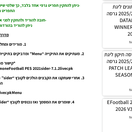
-ניתן להתקין תפריט גרפי אחד בלבד, כך שלמי שיש
 נתונים ליגת
התפריט ג
WINNER עונה קיץ 2025/26 גרסה
1.0 – 
-חובה להוריד ולהתקין לפני את “Sider” החדש ועדכני
ניתן להוריד בהורדו
WINNE
2
מדרך 
N
1. מורידים ומחלצים את קובץ RAR.
2. מעתיקים את התיקייה “Menu” ומדביקים בתיקייה “livecpk” שנמצא בתיקייה הרשית של התוכנה Sider.
PES21 / גרסה תיקון ליגת
WINNER עונה קיץ 2025/26 גרסה
*קישור מפ
1.0 – PATC
oneFootball PES 2021sider-7.1.2livecpk
SEASON
3. א
הס
N
.livecpkMenu”
EFootball 
4. שומרים את המסמך ואז נכנסים לקובץ “sider” (יישום) שישאר פתוח, תוך כדי נכנסים למשחק.
2026 V3
N