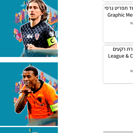
לה מוד תפריט גרפי
N
לה שרת רקעים
יגה וגביע – League & Cup
N