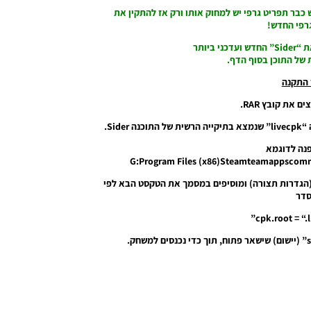
 כבר תפריט גרפי יש למחוק אותו ורק אז להתקין את
רפי החדש!
 ביותר
ת של התוכן בסוף הדף.
התקנה
נה לדוגמא
G:Program Files (x86)Steamteamappscomm
חרי שעתקנו את הקבצים הולכים לקובץ “sider” (הגדרות תצורה) ומוסיפים במסמך את הטקסט הבא לפי
דר
cpk.root = “