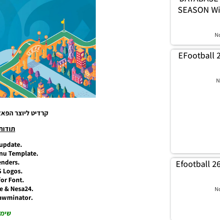
SEASON Wi
N
EFootball 
N
קרדיט ליוצר הפאצ’: ewupdate
תודות
.PESNewupdate-
.Hawke for Menu Template-
.FootyRenders-
Efootball 2
.Algis PES Logos-
.SiuMing for Font-
.Sider by Juce & Nesa24-
N
.CGPE by Shawminator-
שימו