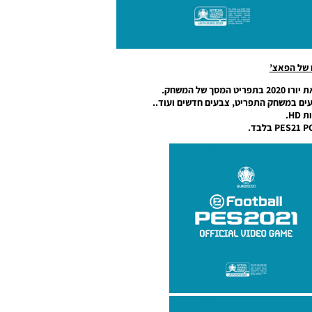
 של הפאצ’
 של המשחק.
קעים במשחק התפריט, צבעים חדשים ועוד..
HD.