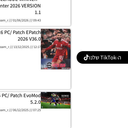
nter 2026 VERSION
1.1
oam_r
01/06/2026
09:43
26 PC/ Patch EPatch
2026 V36.0
oam_r
13/12/2025
12:17
ה-TikTok שלנו
6 PC/ Patch EvoMod
5.2.0
oam_r
06/12/2025
07:25