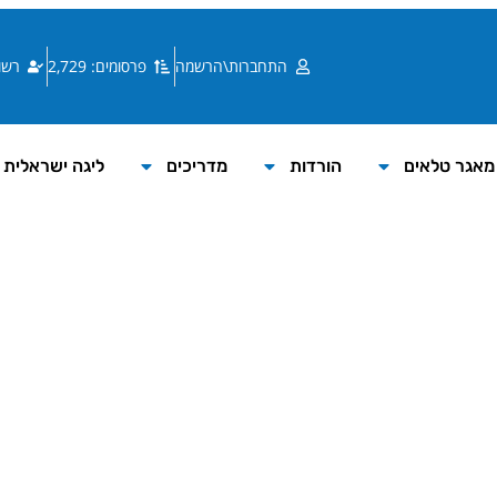
התחברות\הרשמה
פרסומים: 2,729
רשומי
מאגר טלאים
הורדות
מדריכים
ליגה ישראלית