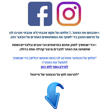
חבילה
ערכות
ביגוד
לעונה
2023/24
– Mini
Package
Clothing
->אהבתם את הפאצ’..? תלחצו על מקש אהבתי/לא אהבתי ותגיבו לנו
Sets For
על פרסום התוכן כדי לשתף את המשתמשים האחרים על הפאצ’ הזה.
The
2023/24
->כדי שנמשיך לפנק אתכם בפרסומים הכי טובים ובלעדיים נשמח
Season
שתשתפו את האתר לחברים וניצור קהילה אחת גדולה.
Noam_r
*תלחץ על הכפתור ותתרמו לנו (כמה שאתם יכולים) כדי שנמשיך
29/07/2023
לתפעל את האתר!!
10:36
למידע נוסף לחץ כאן
PES21 PC /
*לתרומה לחץ על הכפתור של פייפאל
חבילה שרת
אפוד אימון
עבור טורנירים
וליגות גרסה
2.0 –
Tournament
BibServer
Update V2.0