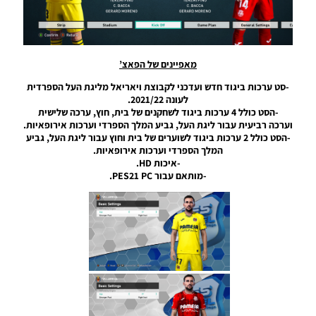
עונה
2024/25 –
Package
Kits For
Liverpool
מאפיינים של הפאצ’
Season
2024/25
-סט ערכות ביגוד חדש ועדכני לקבוצת ויאריאל מליגת העל הספרדית
Noam_r
לעונה 2021/22.
28/11/2024
-הסט כולל 4 ערכות ביגוד לשחקנים של בית, חוץ, ערכה שלישית
09:15
וערכה רביעית עבור ליגת העל, גביע המלך הספרדי וערכות אירופאיות.
-הסט כולל 2 ערכות ביגוד לשוערים של בית וחוץ עבור ליגת העל, גביע
PES21 PC
המלך הספרדי וערכות אירופאיות.
/ חבילה
-איכות HD.
ערכות
-מותאם עבור PES21 PC.
ביגוד עבור
אינטר
מילאנו
עונה
2024/25
–
Package
Kits For
Inter
Milan
Season