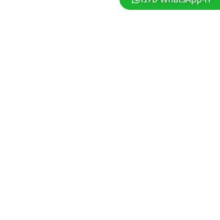
– PATCH
LEAGUE
WINNER
SEASON
Winter
2026
VERSION
1.1
Noam_r
01/06/2026
09:43
PES21 PC
/ ממסד
נתונים ליגת
WINNER
עונה חורף
2026 גרסה
1.1 –
DATABASE
LEAGUE
WINNER
SEASON
Winter