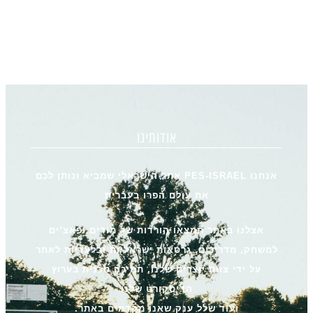
אודותינו
אנחנו PES-ISRAEL אתר הישראלי שמביא ונותן לכם
את עולם הפרו בעברית
אצלנו באתר תמצאו הורדות של מודים ופאצ’ים
למשחק, מדריכים, גרסאות ישראליות ובלעדיות לאתר
על ידי צוות יוצרים שלנו, תמיכה טכנית בערוץ
הדיסקורט שלנו
ועוד שלל ענק שאנו מקדמים באתר.