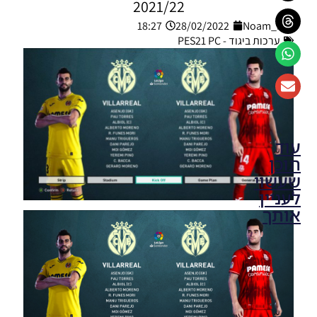
2021/22
18:27
28/02/2022
Noam_r
ערכות ביגוד - PES21 PC
עוד
תוכן
שעשוי
לעניין
אותך
PES21 PC
/ חבילה
ערכות
ביגוד
לקבוצה
ליברפול