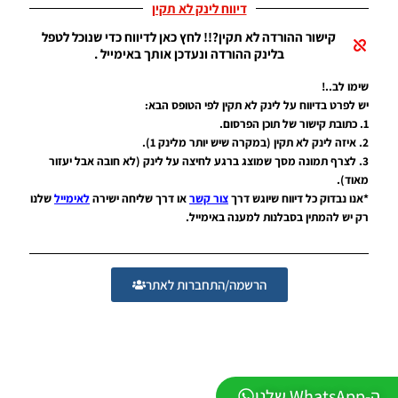
מודים
דיווח לינק לא תקין
ליגת
קישור ההורדה לא תקין?!! לחץ כאן לדיווח כדי שנוכל לטפל
Winner
בלינק ההורדה ונעדכן אותך באימייל .
עונה 2026
גרסה 1.0
שימו לב..!
– Version
Mod
יש לפרט בדיווח על לינק לא תקין לפי הטופס הבא:
League
1. כתובת קישור של תוכן הפרסום.
Winner
2. איזה לינק לא תקין (במקרה שיש יותר מלינק 1).
Season
3. לצרף תמונה מסך שמוצג ברגע לחיצה על לינק (לא חובה אבל יעזור
2026
מאוד).
Version
*אנו נבדוק כל דיווח שיוגש דרך
צור קשר
או דרך שליחה ישירה
לאימייל
שלנו
1.0
רק יש להמתין בסבלנות למענה באימייל.
Noam_r
23/07/2026
09:48
PES21
הרשמה/התחברות לאתר
PS4/PS5
/ גרסה
תיקון ליגת
WINNER
עונה חורף
2026
ה-WhatsApp שלנו
גרסה 1.1