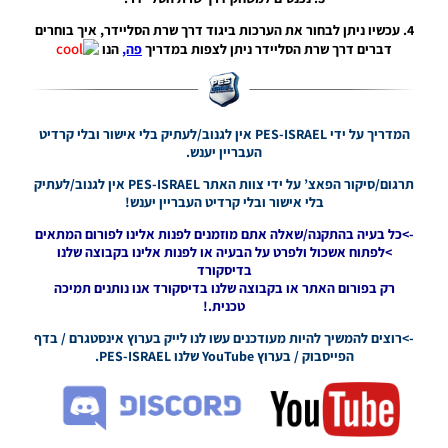
– Kits
UEFA
4. עכשיו ניתן לבחור את הערכות ביגוד דרך שרת הסליידר, איך בוחרים
Nations
דברים דרך שרת הסליידר ניתן לצפות במדריך
פה,
הנו
League
Season
2024/25
Noam_r
המדריך על ידי PES-ISRAEL אין לגנוב/לעתיק בלי אישור ובלי קרדיט
05/10/2024
העבריין יענש.
15:46
תרגום/סיקור הפאצ’ על ידי צוות האתר PES-ISRAEL אין לגנוב/לעתיק
PES21 PC
בלי אישור ובלי קרדיט העבריין יענש!
/ שרת
ערכות
->כל בעיה בהתקנה/שאלה אתם מוזמנים לפנות אלינו לפורום המתאים
ביגוד אימון
>לפתוח אשכול ולפרט על הבעיה או לפנות אלינו בקבוצה שלנו
–
בדיסקורד
Training
רק בפורום האתר או בקבוצה שלנו בדיסקורד אנו נותנים תמיכה
Ground
טכנית.!
Server
->רוצים להמשיך להיות מעודכנים עשו לנו לייק בערוץ אינסטגרם / בדף
Noam_r
הפייסבוק / בערוץ YouTube שלנו PES-ISRAEL.
03/10/2024
06:40
PES21
PC/ מיני