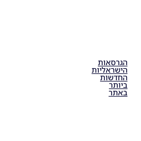
הגרסאות
הישראליות
החדשות
ביותר
באתר
PES21 PC
/ גרסה
תיקון ליגת
ONE
ZERO
עונה חורף