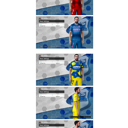
2024/25
Noam_r
30/10/2024
00:17
PES21 PC
/ חבילה
ערכות
ביגוד ריאל
מדריד
עונה
2024/25
– Pack
Real
Madrid
Clothing
Sets
Season
2024/25
Noam_r
20/10/2024
13:09
PES21 PC