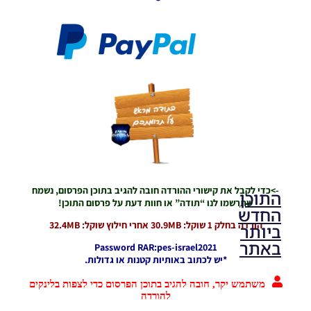
AIO
Noam_r
10/09/2022
18:34
->כדי לקבל את קישורי ההורדה חובה להגיב בתוכן הפרסום, נשמח
התוכן
שתרשמו לנו “תודה” או חוות דעת על פרסום התוכן!
החדש
הורדה בחלק 1 שוקל: 30.9MB אחרי חילוץ שוקל: 32.4MB
ביותר
באתר
Password RAR:pes-israel2021
*יש לכתוב באותיות קטנות או גדולות.
משתמש יקר, חובה להגיב בתוכן הפרסום כדי לצפות בלינקים
PES21 PC
להורדה
/ גרסה