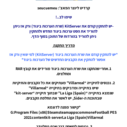
2024/25
קרדיט ליוצר הפאצ’: seucuemeu
V1.0
Noam_r
שימו לב..!
12/10/2024
08:41
-יש להתקין קודם את KitServer (שרת הערכות ביגוד) ורק אז ניתן
להוריד את הסט ערכות ביגוד החדש ולהתקין
PES21 PC
ניתן להוריד בהורדות של התוכן בסוף הדף.
/ EWP
מדריך התקנה
V3.0 Kit
Updates
*יש להתקין קודם את שרת הערכות ביגוד (KitServer) למי שאין ורק אז
V2
אפשר להתקין את הקבצים החדשים של הערכות ביגוד*
Noam_r
08/10/2024
1.אחרי שהתקנו את שרת הערכות ביגוד מורידים את קובץ RAR
23:05
ומחלצים.
2. נכנסים לתיקייה “Villarreal” מעתיקים את כל הקבצים והתיקיות
PES21 PC
שיש בתיקייה ומדביקים בתיקייה “Villarreal”
/ חבילה
שנמצא בתיקייה “La Liga (Spain)” שבתוך תיקייה “kit-server”
ערכות
שבתוכנת ה-Sider, יש לאשר את החלפת הקבצים.
ביגוד
אופ”א
*קישור מפנה לדוגמא
לנבחרות
G:Program Files (x86)SteamsteamappscommoneFootball PES
לאומיות
2021contentkit-serverLa Liga (Spain)Villarreal
עונה
2024/25
3. נכנסים למשחק דרך שרת הסליידר.