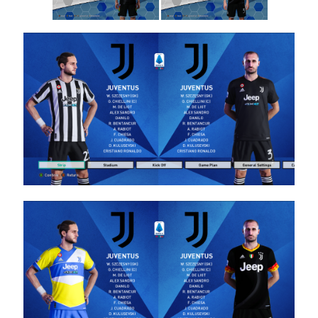
/ מגה
חבילה
ערכות
ביגוד עונה
2024/25
גרסה 2.0
– Mega
Kitpack
SEASON
2024/25
V2.0
Noam_r
12/10/2024
10:16
PES21 PC
/ מגה
חבילה
ערכות
ביגוד עונה
2024/25
גרסה 1.0
– Mega
Kitpack
SEASON