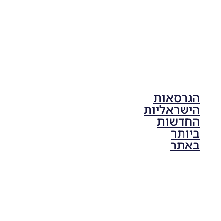
הגרסאות
הישראליות
החדשות
ביותר
באתר
PES21 PC
/ גרסה
תיקון ליגת
ONE
ZERO
עונה חורף