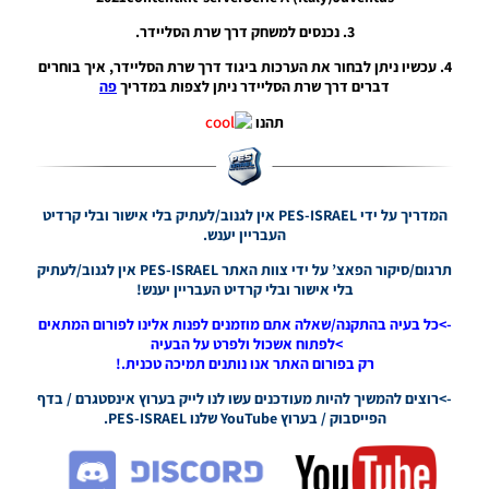
– Kits
UEFA
3. נכנסים למשחק דרך שרת הסליידר.
Nations
4. עכשיו ניתן לבחור את הערכות ביגוד דרך שרת הסליידר, איך בוחרים
League
דברים דרך שרת הסליידר ניתן לצפות במדריך
פה
Season
2024/25
תהנו
Noam_r
05/10/2024
15:46
PES21 PC
המדריך על ידי PES-ISRAEL אין לגנוב/לעתיק בלי אישור ובלי קרדיט
/ שרת
העבריין יענש.
ערכות
ביגוד אימון
תרגום/סיקור הפאצ’ על ידי צוות האתר PES-ISRAEL אין לגנוב/לעתיק
–
בלי אישור ובלי קרדיט העבריין יענש!
Training
->כל בעיה בהתקנה/שאלה אתם מוזמנים לפנות אלינו לפורום המתאים
Ground
>לפתוח אשכול ולפרט על הבעיה
Server
רק בפורום האתר אנו נותנים תמיכה טכנית.!
Noam_r
03/10/2024
->רוצים להמשיך להיות מעודכנים עשו לנו לייק בערוץ אינסטגרם / בדף
06:40
הפייסבוק / בערוץ YouTube שלנו PES-ISRAEL.
PES21
PC/ מיני