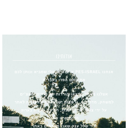
אודותינו
אנחנו PES-ISRAEL אתר הישראלי שמביא ונותן לכם
את עולם הפרו בעברית
אצלנו באתר תמצאו הורדות של מודים ופאצ’ים
למשחק, מדריכים, גרסאות ישראליות ובלעדיות לאתר
על ידי צוות יוצרים שלנו, תמיכה טכנית בערוץ
הדיסקורט שלנו
ועוד שלל ענק שאנו מקדמים באתר.