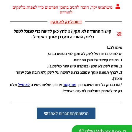
מודים
ליגת
משתמש יקר, חובה להגיב בתוכן הפרסום כדי לצפות בלינקים
Winner
להורדה
עונה 2026
דיווח לינק לא תקין
גרסה 1.0
– Version
קישור ההורדה לא תקין?!! לחץ כאן לדיווח כדי שנוכל לטפל
Mod
בלינק ההורדה ונעדכן אותך באימייל .
League
Winner
שימו לב..!
Season
יש לפרט בדיווח על לינק לא תקין לפי הטופס הבא:
2026
1. כתובת קישור של תוכן הפרסום.
Version
1.0
2. איזה לינק לא תקין (במקרה שיש יותר מלינק 1).
3. לצרף תמונה מסך שמוצג ברגע לחיצה על לינק (לא חובה אבל יעזור
Noam_r
23/07/2026
מאוד).
09:48
*אנו נבדוק כל דיווח שיוגש דרך
צור קשר
או דרך שליחה ישירה
לאימייל
שלנו
רק יש להמתין בסבלנות למענה באימייל.
PES21
PS4/PS5
/ גרסה
תיקון ליגת
הרשמה/התחברות לאתר
WINNER
עונה חורף
2026
ה-WhatsApp שלנו
גרסה 1.1