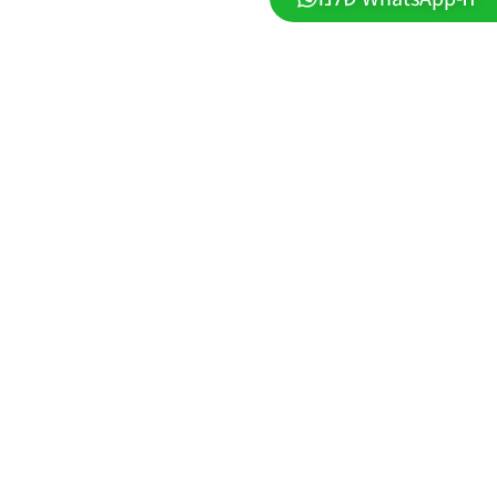
– PATCH
LEAGUE
WINNER
SEASON
Winter
2026
VERSION
1.1
Noam_r
01/06/2026
09:43
PES21 PC
/ ממסד
נתונים ליגת
WINNER
עונה חורף
2026 גרסה
1.1 –
DATABASE
LEAGUE
WINNER
SEASON
Winter