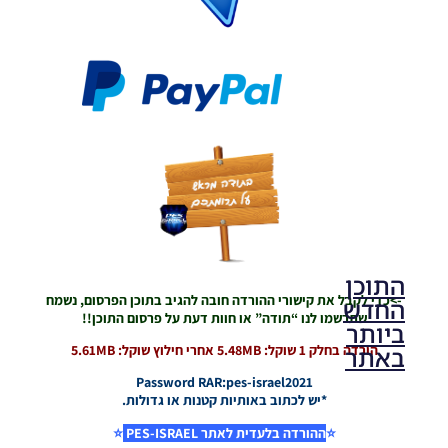
AIO
Noam_r
10/09/2022
18:34
התוכן
->כדי לקבל את קישורי ההורדה חובה להגיב בתוכן הפרסום, נשמח
החדש
שתרשמו לנו “תודה” או חוות דעת על פרסום התוכן!!
ביותר
באתר
הורדה בחלק 1 שוקל: 5.48MB אחרי חילוץ שוקל: 5.61MB
Password RAR:pes-israel2021
*יש לכתוב באותיות קטנות או גדולות.
PES21 PC
⭐
ההורדה בלעדית לאתר PES-ISRAEL
⭐
/ גרסה