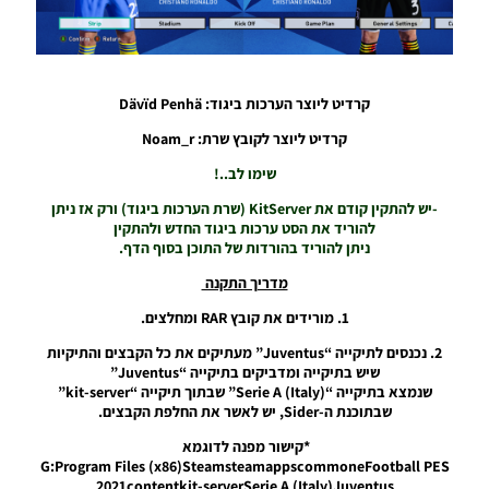
2024/25
V1.0
Noam_r
12/10/2024
08:41
קרדיט ליוצר הערכות ביגוד: Dävïd Penhä
PES21 PC
קרדיט ליוצר לקובץ שרת: Noam_r
/ EWP
שימו לב..!
V3.0 Kit
Updates
-יש להתקין קודם את KitServer (שרת הערכות ביגוד) ורק אז ניתן
V2
להוריד את הסט ערכות ביגוד החדש ולהתקין
Noam_r
ניתן להוריד בהורדות של התוכן בסוף הדף.
08/10/2024
23:05
מדריך התקנה
1. מורידים את קובץ RAR ומחלצים.
PES21 PC
/ חבילה
2. נכנסים לתיקייה “Juventus” מעתיקים את כל הקבצים והתיקיות
ערכות
שיש בתיקייה ומדביקים בתיקייה “Juventus”
ביגוד
שנמצא בתיקייה “Serie A (Italy)” שבתוך תיקייה “kit-server”
אופ”א
שבתוכנת ה-Sider, יש לאשר את החלפת הקבצים.
לנבחרות
לאומיות
*קישור מפנה לדוגמא
עונה
G:Program Files (x86)SteamsteamappscommoneFootball PES
2024/25
2021contentkit-serverSerie A (Italy)Juventus