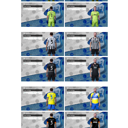
2024/25
Noam_r
30/10/2024
00:17
PES21 PC
/ חבילה
ערכות
ביגוד ריאל
מדריד
עונה
2024/25
– Pack
Real
Madrid
Clothing
Sets
Season
2024/25
Noam_r
20/10/2024
13:09
PES21 PC