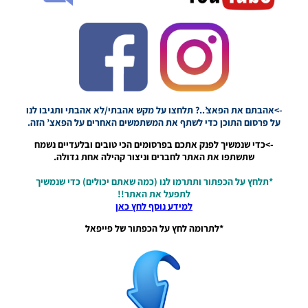
חבילה
ערכות
ביגוד
לעונה
2023/24
– Mini
Package
Clothing
Sets For
->אהבתם את הפאצ’..? תלחצו על מקש אהבתי/לא אהבתי ותגיבו לנו
The
על פרסום התוכן כדי לשתף את המשתמשים האחרים על הפאצ’ הזה.
2023/24
Season
->כדי שנמשיך לפנק אתכם בפרסומים הכי טובים ובלעדיים נשמח
Noam_r
שתשתפו את האתר לחברים וניצור קהילה אחת גדולה.
29/07/2023
10:36
*תלחץ על הכפתור ותתרמו לנו (כמה שאתם יכולים) כדי שנמשיך
לתפעל את האתר!!
PES21 PC /
למידע נוסף לחץ כאן
חבילה שרת
אפוד אימון
*לתרומה לחץ על הכפתור של פייפאל
עבור טורנירים
וליגות גרסה
2.0 –
Tournament
BibServer
Update V2.0