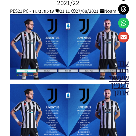
2021/22
Noam_r
27/08/2021
21:11
ערכות ביגוד - PES21 PC
עוד
תוכן
שעשוי
לעניין
אותך
PES21 PC
/ חבילה
ערכות
ביגוד
לקבוצה
ליברפול