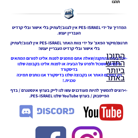
תהנו
המדריך על ידי PES-ISRAEL אין לגנוב/לעתיק בלי אישור ובלי קרדיט
העבריין יענש.
תרגום/סיקור הפאצ’ על ידי צוות האתר PES-ISRAEL אין לגנוב/לעתיק
בלי אישור ובלי קרדיט העבריין יענש!
התוכן
->כל בעיה בהתקנה/שאלה אתם מוזמנים לפנות אלינו לפורום המתאים
החדש
>לפתוח אשכול ולפרט על הבעיה או לפנות אלינו בקבוצה שלנו
ביותר
בדיסקורד
רק בפורום האתר או בקבוצה שלנו בדיסקורד אנו נותנים תמיכה
באתר
טכנית.!
->רוצים להמשיך להיות מעודכנים עשו לנו לייק בערוץ אינסטגרם / בדף
הפייסבוק / בערוץ YouTube שלנו PES-ISRAEL.
PES21 PC
/ גרסה
מודים
ליגת
Winner
עונה 2026
גרסה 1.0
– Version