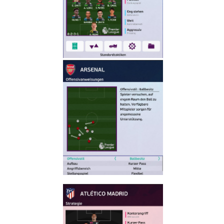
2024/25
Noam_r
26/11/2024
07:30
PES21 PC /
בובת קמע
ליברפול,
צ’לסי
וברוסיה
דורטמונד –
MASCOT
Liverpool,
Chelsea
And
Borussia
Dortmund
Noam_r
12/11/2024
05:52
PES21 PC /
בובת קמע
פיורנטינה