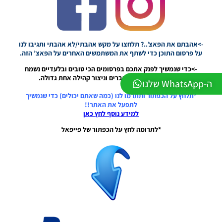
Mod
League
Winner
Season
2026
->אהבתם את הפאצ’..? תלחצו על מקש אהבתי/לא אהבתי ותגיבו לנו
Version
על פרסום התוכן כדי לשתף את המשתמשים האחרים על הפאצ’ הזה.
1.0
->כדי שנמשיך לפנק אתכם בפרסומים הכי טובים ובלעדיים נשמח
Noam_r
שתשתפו את האתר לחברים וניצור קהילה אחת גדולה.
23/07/2026
ה-WhatsApp שלנו
09:48
*תלחץ על הכפתור ותתרמו לנו (כמה שאתם יכולים) כדי שנמשיך
לתפעל את האתר!!
PES21
למידע נוסף לחץ כאן
PS4/PS5
/ גרסה
*לתרומה לחץ על הכפתור של פייפאל
תיקון ליגת
WINNER
עונה חורף
2026
גרסה 1.1
– PATCH
LEAGUE
WINNER
SEASON
Winter
2026