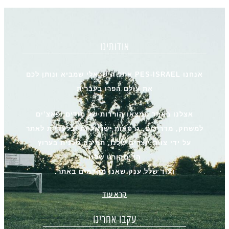
אודותינו
אנחנו PES-ISRAEL אתר הישראלי שמביא ונותן לכם
את עולם הפרו בעברית
אצלנו באתר תמצאו הורדות של מודים ופאצ’ים
למשחק, מדריכים, גרסאות ישראליות ובלעדיות לאתר
על ידי צוות יוצרים שלנו, תמיכה טכנית בערוץ
הדיסקורט שלנו
ועוד שלל ענק שאנו מקדמים באתר.
קרא עוד
עקבו אחרינו