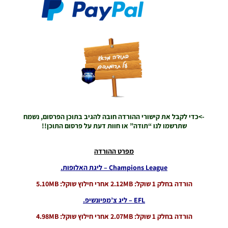
VERSION
1.1
Noam_r
01/06/2026
09:43
PES21 PC
/ ממסד
נתונים ליגת
WINNER
עונה חורף
2026 גרסה
->כדי לקבל את קישורי ההורדה חובה להגיב בתוכן הפרסום, נשמח
1.1 –
שתרשמו לנו “תודה” או חוות דעת על פרסום התוכן!!
DATABASE
LEAGUE
WINNER
מפרט ההורדה
SEASON
Winter
Champions League – ליגת האלופות.
2026
הורדה בחלק 1 שוקל: 2.12MB אחרי חילוץ שוקל: 5.10MB
VERSION
1.1
EFL – ליג צ’מפיונשיפ.
Noam_r
01/06/2026
הורדה בחלק 1 שוקל: 2.07MB אחרי חילוץ שוקל: 4.98MB
09:43