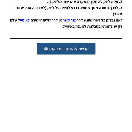
עונה קיץ
2. איזה לינק לא תקין (במקרה שיש יותר מלינק 1).
2025/26
3. לצרף תמונה מסך שמוצג ברגע לחיצה על לינק (לא חובה אבל יעזור
גרסה 1.0 –
מאוד).
DATABASE
*אנו נבדוק כל דיווח שיוגש דרך
צור קשר
או דרך שליחה ישירה
לאימייל
שלנו
LEAGUE
רק יש להמתין בסבלנות למענה באימייל.
WINNER
SEASON
SUMMER
2025/26
הרשמה/התחברות לאתר
VERSION
1.0
Noam_r
01/12/2025
09:50
PES21
PS4/PS5
/ גרסה
תיקון ליגת
WINNER
עונה קיץ
2025/26
גרסה 1.0
– PATCH
LEAGUE