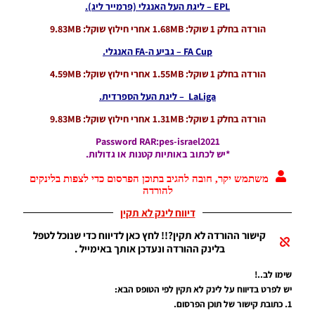
EPL – ליגת העל האנגלי (פרמייר ליג).
EFootball
הורדה בחלק 1 שוקל: 1.68MB אחרי חילוץ שוקל: 9.83MB
26 PC/
Patch
FA Cup – גביע ה-FA האנגלי.
EPatch
2026
הורדה בחלק 1 שוקל: 1.55MB אחרי חילוץ שוקל: 4.59MB
V36.0
LaLiga – ליגת העל הספרדית.
Noam_r
13/12/2025
הורדה בחלק 1 שוקל: 1.31MB אחרי חילוץ שוקל: 9.83MB
12:17
Password RAR:pes-israel2021
Efootball
*יש לכתוב באותיות קטנות או גדולות.
26 PC/
Patch
משתמש יקר, חובה להגיב בתוכן הפרסום כדי לצפות בלינקים
EvoMod
להורדה
5.2.0
דיווח לינק לא תקין
Noam_r
06/12/2025
קישור ההורדה לא תקין?!! לחץ כאן לדיווח כדי שנוכל לטפל
07:25
בלינק ההורדה ונעדכן אותך באימייל .
PES21 PC
שימו לב..!
/ ממסד
יש לפרט בדיווח על לינק לא תקין לפי הטופס הבא:
נתונים ליגת
1. כתובת קישור של תוכן הפרסום.
WINNER