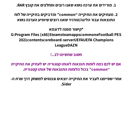
לעונה
1. מורידים את ערכה נושא שאנו רוצים ומחלצים את קובץ RAR.
2021/22
– Intro
2. מעתיקים את התיקייה “common” ומדביקים בתיקייה של לוח
Server
התוצאות עבור הליגה/טורניר שאנו רוצים שיופיע הערכה נושא
Version
Updated
*קישור מפנה לדוגמא
For The
G:Program Files (x86)SteamsteamappscommoneFootball PES
Season
2021contentscoreboard-serverUEFAUEFA Champions
2021/22
LeagueDAZN
Noam_r
חשוב שתשימו לב..!
18/04/2022
09:26
אם יש לכם כמה לוחות תוצאות לאותו קטגוריה יש לעתיק את התיקייה
“common” בכול הלוחות התוצאות של אותו קטגוריה.
PES21 PC
/ מוד
אחרי שסיימנו לעביר את התיקייה יוצאים ונכנסים למשחק דרך שרת ה-
סאונד גול
Sider.
גרסה 1.3
– Goal
Sound
Mod V1.3
Noam_r
02/04/2022
17:52