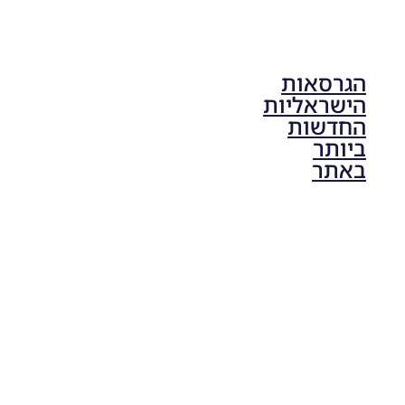
הגרסאות
הישראליות
החדשות
ביותר
באתר
PES21 PC
/ גרסה
תיקון ליגת
ONE
ZERO
עונה חורף
2024
גרסה 1.0
– PATCH
LEAGUE
ONE
ZERO