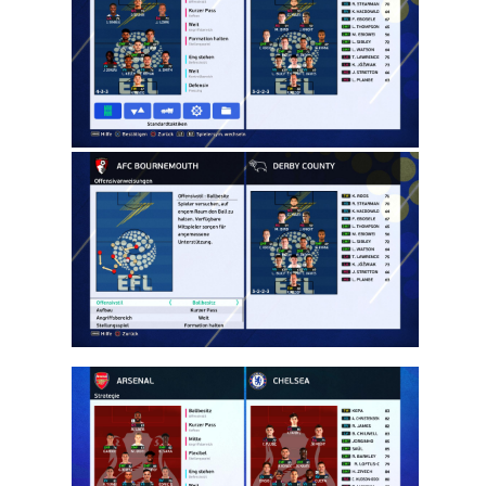
Press Room
For The
2024/25
Season
Noam_r
21/10/2024
18:56
PES21 PC / חדר
עיתונות עונה
2024/25
(ברצלונה,
אייאקס, זנקט
פאולי) – Press
Rooms Season
2024/25
(Barcelona,Ajax,
St Pauli)
Noam_r
17/10/2024
23:26
PES21 PC /
חדר עיתונות