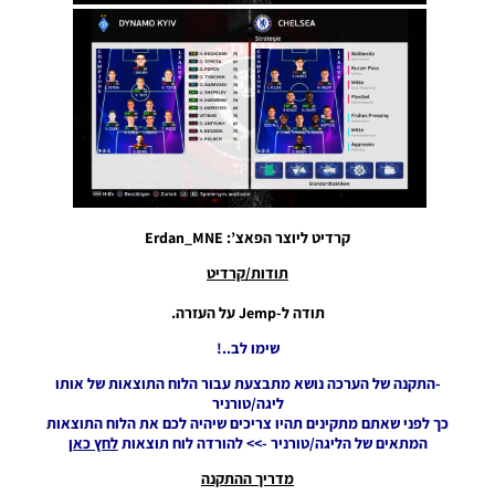
Liverpool,
Milan, Real
Madrid,
Roma)
Noam_r
05/10/2024
11:49
PES21 PC /
חבילה
ערכות נושא
של תוכנית
קרדיט ליוצר הפאצ’: Erdan_MNE
המשחק –
תודות/קרדיט
Gameplan
Themes
תודה ל-Jemp על העזרה.
Noam_r
22/06/2022
שימו לב..!
22:53
-התקנה של הערכה נושא מתבצעת עבור הלוח התוצאות של אותו
PES21 PC
ליגה/טורניר
/ שרת
כך לפני שאתם מתקינים תהיו צריכים שיהיה לכם את הלוח התוצאות
אינטרו
המתאים של הליגה/טורניר ->> להורדה לוח תוצאות
לחץ כאן
גרסה
מדריך ההתקנה
עדכון