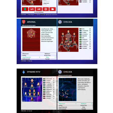
עונה
2024/25
(ארסנל,
באיירן מינכן,
צ’לסי,
בורוסיה
דורטמונד,
פיורנטינה,
יובנטוס,
ליברפול,
מילאן, ריאל
מדריד,
רומא) –
Press
Rooms
Season
2024/25
(Arsenal,
Bayern
Munich,
Chelsea,
Borussia
Dortmund,
Fiorentina,
Juventus,