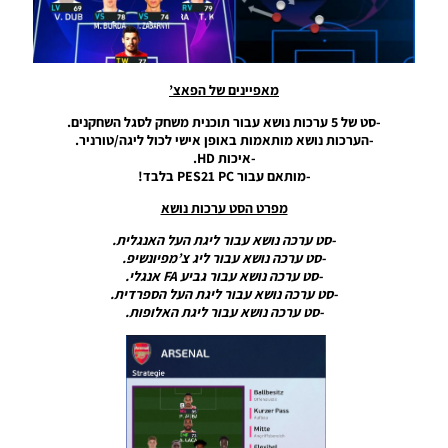
עונה
2024/25
– Press
Room
For
מאפיינים של הפאצ’
Team
Celtic
-סט של 5 ערכות נושא עבור תוכנית משחק לסגל השחקנים.
Season
-הערכות נושא מותאמות באופן אישי לכול ליגה/טורניר.
2024/25
-איכות HD.
-מותאם עבור PES21 PC בלבד!
Noam_r
30/11/2024
07:16
מפרט הסט ערכות נושא
-סט ערכה נושא עבור ליגת העל האנגלית.
PES21 PC
-סט ערכה נושא עבור ליג צ’מפיונשיפ.
/ חדר
-סט ערכה נושא עבור גביע FA אנגלי.
עיתונות
-סט ערכה נושא עבור ליגת העל הספרדית.
גביע כדור
-סט ערכה נושא עבור ליגת האלופות.
הזהב
עבור עונה
2024/25
– Ballon
D’Or Cup
Press
Room
Season