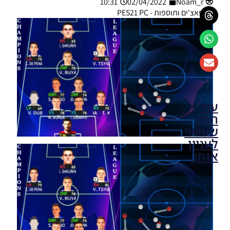
10:31
02/04/2022
Noam_r
פאצ'ים ותוספות - PES21 PC
עוד
תוכן
שעשוי
לעניין
אותך
PES21 PC
/ חדר
עיתונות
עבור
קבוצה
סלטיק