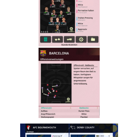
ובובת קמע
בנפיקה ליסבון
–
FIORENTINA
MASCOT
AND S.L.
Benfica
MASCOT
Noam_r
06/11/2024
22:38
PES21 PC /
חדר עיתונות
ליגת האלופות
של אופ”א
וגביע
ליברטדורס
עבור עונה
2024/25 /
UEFA
Champions
League And
Copa
Libertadores