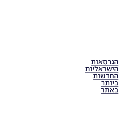
הגרסאות
הישראליות
החדשות
ביותר
באתר
PES21 PC
/ גרסה
תיקון ליגת
ONE
ZERO