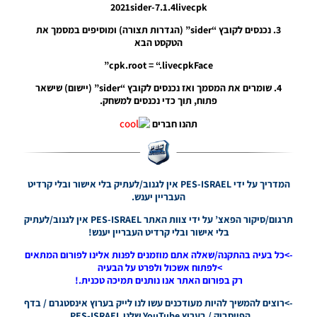
Sadio
2021sider-7.1.4livecpk
Mane
3. נכנסים לקובץ “sider” (הגדרות תצורה) ומוסיפים במסמך את
Noam_r
הטקסט הבא
24/09/2021
16:34
cpk.root = “.livecpkFace”
PES21 PC
4. שומרים את המסמך ואז נכנסים לקובץ “sider” (יישום) שישאר
/ חבילה
פתוח, תוך כדי נכנסים למשחק.
פרצופים
תהנו חברים
עבור ריאל
מדריד –
Real
Madrid
FacePack
המדריך על ידי PES-ISRAEL אין לגנוב/לעתיק בלי אישור ובלי קרדיט
Noam_r
העבריין יענש.
24/09/2021
09:37
תרגום/סיקור הפאצ’ על ידי צוות האתר PES-ISRAEL אין לגנוב/לעתיק
בלי אישור ובלי קרדיט העבריין יענש!
PES21 PC
->כל בעיה בהתקנה/שאלה אתם מוזמנים לפנות אלינו לפורום המתאים
/ פרצוף
>לפתוח אשכול ולפרט על הבעיה
לשחקן
רק בפורום האתר אנו נותנים תמיכה טכנית.!
כריסטיאנו
רונאלדו –
->רוצים להמשיך להיות מעודכנים עשו לנו לייק בערוץ אינסטגרם / בדף
Faces
הפייסבוק / בערוץ YouTube שלנו PES-ISRAEL.