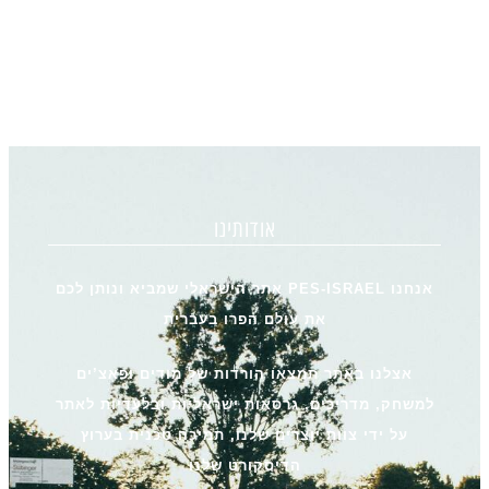
אודותינו
אנחנו PES-ISRAEL אתר הישראלי שמביא ונותן לכם
את עולם הפרו בעברית
אצלנו באתר תמצאו הורדות של מודים ופאצ’ים
למשחק, מדריכים, גרסאות ישראליות ובלעדיות לאתר
על ידי צוות יוצרים שלנו, תמיכה טכנית בערוץ
הדיסקורט שלנו