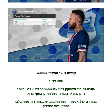
PES21 PC
/ חבילה
ענקית של
פרצופים –
Random
BIG
Facepack
Noam_r
12/02/2022
18:45
PES21
PC /
פרצוף
לשחקן
קרדיט ליוצר הפאצ’: Yeshua
סרחיו
אגוארו
שימו לב..!
(שיער לבן
-חובה להוריד ולהתקין לפני את Sider החדש ועדכני ביותר
קצר) –
ניתן להוריד בהורדות של התוכן בסוף הדף.
Faces
Sergio
-בהורדה יש 2 אפשרויות של התקנה, יש לבחור דרך אחת בלבד
Kun
ולהתקין לפי המדריך.
Aguero
(Short