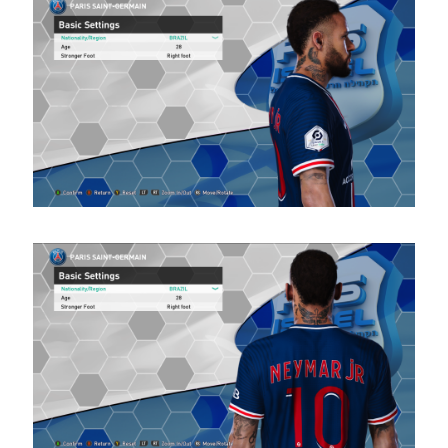
08:08
PES21 PC
/ פרצוף
לשחקן
אדמה
טראורה –
Face
Adama
Traoré
Noam_r
22/02/2022
21:41
PES21 PC /
פרצוף לשחקן
פייר-אמריק
אובאמיינג –
Face Pierre-
Emerick
Aubameyang
Noam_r
12/02/2022
20:00