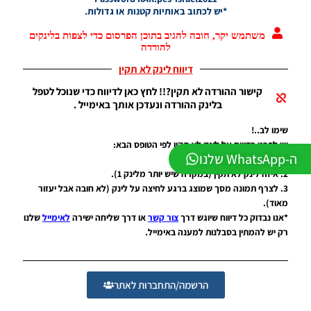
גרסה 1.1
*יש לכתוב באותיות קטנות או גדולות.
– PATCH
LEAGUE
משתמש יקר, חובה להגיב בתוכן הפרסום כדי לצפות בלינקים
WINNER
להורדה
SEASON
דיווח לינק לא תקין
Winter
2026
קישור ההורדה לא תקין?!! לחץ כאן לדיווח כדי שנוכל לטפל
VERSION
בלינק ההורדה ונעדכן אותך באימייל .
1.1
Noam_r
שימו לב..!
01/06/2026
יש לפרט בדיווח על לינק לא תקין לפי הטופס הבא:
09:43
ה-WhatsApp שלנו
1. כתובת קישור של תוכן הפרסום.
PES21 PC
2. איזה לינק לא תקין (במקרה שיש יותר מלינק 1).
/ ממסד
3. לצרף תמונה מסך שמוצג ברגע לחיצה על לינק (לא חובה אבל יעזור
נתונים ליגת
מאוד).
WINNER
*אנו נבדוק כל דיווח שיוגש דרך
צור קשר
או דרך שליחה ישירה
לאימייל
שלנו
עונה חורף
רק יש להמתין בסבלנות למענה באימייל.
2026 גרסה
1.1 –
DATABASE
LEAGUE
הרשמה/התחברות לאתר
WINNER
SEASON
Winter