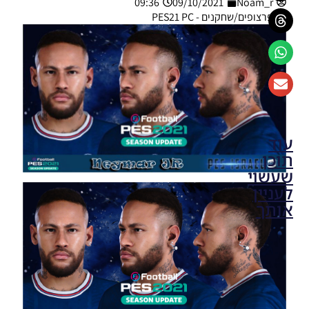
09:36
09/10/2021
Noam_r
פרצופים/שחקנים - PES21 PC
עוד
תוכן
שעשוי
לעניין
אותך
PES21 PC /
פרצוף קיליאן
אמבפה
(המרה מ-EA
FC 25) –
Kylian