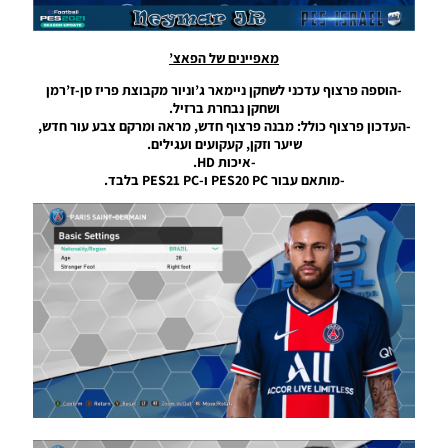
Mbappé
Face
(Conversion
מאפיינים של הפאצ’
From EA FC
25)
-הוספה פרצוף עדכני לשחקן ניימאר ג’וניור מקבוצת פריז סן-ז’רמן
Noam_r
ושחקן נבחרת ברזיל.
27/11/2024
-העדכון פרצוף כולל: מבנה פרצוף חדש, מראה ומרקם צבע עור חדש,
08:59
שיער וזקן, קעקועים ועגילים.
-איכות HD.
PES21 PC
-מותאם עבור PES20 PC ו-PES21 PC בלבד.
/ פרצוף
לשחקן
ליונל מסי
מעודכן
לעונה
2024 –
Lionel
Messi
Face
Updated
For The
Season
2024
Noam_r
05/01/2024