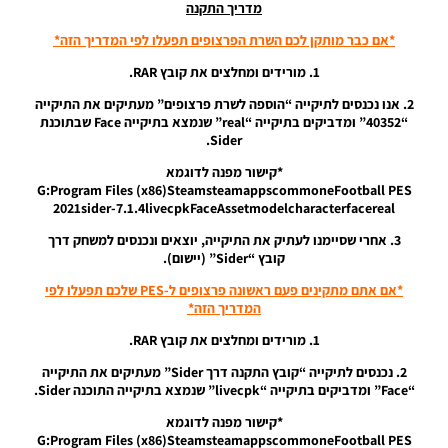
מדריך התקנה
White
Hair)
*אם כבר מותקן לכם השרת הפרצופים תפעלו לפי המדריך הזה*
Noam_r
1. מורידים ומחלצים את קובץ RAR.
01/12/2021
2. אנו נכנסים לתיקייה “הוספה לשרת פרצופים” מעתיקים את התיקייה
19:04
“40352” ומדביקים בתיקייה “real” שנמצא בתיקייה Face שבתוכנת
Sider.
PES21 PC
/ פרצוף
*קישור מפנה לדוגמא
לשחקן
G:Program Files (x86)SteamsteamappscommoneFootball PES
ליונל מסי
2021sider-7.1.4livecpkFaceAssetmodelcharacterfacereal
– Faces
Lionel
3. אחרי שסיימנו לעתיק את התיקייה, יוצאים ונכנסים למשחק דרך
Messi
קובץ “Sider” (יישום).
Noam_r
*אם אתם מתקינים פעם ראשונה פרצופים ל-PES שלכם תפעלו לפי
29/09/2021
המדריך הזה*
21:57
1. מורידים ומחלצים את קובץ RAR.
PES21 PC
/ פרצוף
2. נכנסים לתיקייה “קובץ התקנה דרך Sider” מעתיקים את התיקייה
לשחקן
“Face” ומדביקים בתיקייה “livecpk” שנמצא בתיקייה התוכנה Sider.
סאדיו
מאנה –
*קישור מפנה לדוגמא
Faces
G:Program Files (x86)SteamsteamappscommoneFootball PES