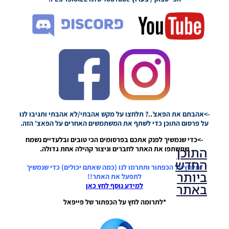
Cristiano
Ronaldo
Noam_r
19/09/2021
21:27
->אהבתם את הפאצ’..? תלחצו על מקש אהבתי/לא אהבתי ותגיבו לנו
על פרסום התוכן כדי לשתף את המשתמשים האחרים על הפאצ’ הזה.
->כדי שנמשיך לפנק אתכם בפרסומים הכי טובים ובלעדיים נשמח
התוכן
שתשתפו את האתר לחברים וניצור קהילה אחת גדולה.
החדש
*תלחץ על הכפתור ותתרמו לנו (כמה שאתם יכולים) כדי שנמשיך
ביותר
לתפעל את האתר!!
באתר
למידע נוסף לחץ כאן
*לתרומה לחץ על הכפתור של פייפאל
PES21 PC