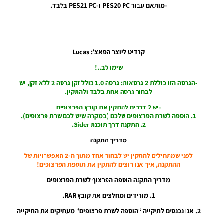
Mbappé
-מותאם עבור PES20 PC ו-PES21 PC בלבד.
Face
(Conversion
From EA FC
25)
Noam_r
קרדיט ליוצר הפאצ’: Lucas
27/11/2024
08:59
שימו לב..!
-הגרסה הזו כוללת 2 גרסאות: גרסה 1.0 כולל זקן גרסה 2 ללא זקן, יש
PES21 PC
לבחור גרסה אחת בלבד ולהתקין.
/ פרצוף
לשחקן
-יש 2 דרכים להתקין את קובץ הפרצופים
ליונל מסי
1. הוספה לשרת הפרצופים שלכם (במקרה שיש לכם שרת פרצופים).
מעודכן
2. התקנה דרך תוכנת Sider.
לעונה
2024 –
מדריך התקנה
Lionel
Messi
לפני שמתחילים להתקין יש לבחור אחד מתוך ה-2 האפשרויות של
Face
ההתקנה, איך אנו רוצים להתקין את תוספת הפרצופים!
Updated
For The
מדריך התקנה הוספה הפרצוף לשרת הפרצופים
Season
1. מורידים ומחלצים את קובץ RAR.
2024
Noam_r
2. אנו נכנסים לתיקייה “הוספה לשרת פרצופים” מעתיקים את התיקייה
05/01/2024