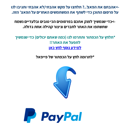
White
->אהבתם את הפאצ’..? תלחצו על מקש אהבתי/לא אהבתי ותגיבו לנו
Hair)
על פרסום התוכן כדי לשתף את המשתמשים האחרים על הפאצ’ הזה.
Noam_r
->כדי שנמשיך לפנק אתכם בפרסומים הכי טובים ובלעדיים נשמח
שתשתפו את האתר לחברים וניצור קהילה אחת גדולה.
01/12/2021
19:04
*תלחץ על הכפתור ותתרמו לנו (כמה שאתם יכולים) כדי שנמשיך
לתפעל את האתר!!
PES21 PC
למידע נוסף לחץ כאן
/ פרצוף
לשחקן
*לתרומה לחץ על הכפתור של פייפאל
ניימאר
ג’וניור
כולל
עגילים –
Faces
Neymar
Jr With
Earings
Noam_r
09/10/2021
09:36
PES21 PC
/ פרצוף