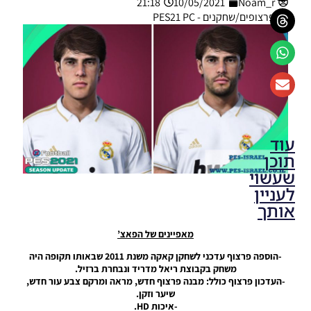
21:18
10/05/2021
Noam_r
פרצופים/שחקנים - PES21 PC
עוד
תוכן
שעשוי
לעניין
אותך
מאפיינים של הפאצ’
PES21 PC /
פרצוף קיליאן
-הוספה פרצוף עדכני לשחקן קאקה משנת 2011 שבאותו תקופה היה
אמבפה
משחק בקבוצת ריאל מדריד ונבחרת ברזיל.
(המרה מ-EA
-העדכון פרצוף כולל: מבנה פרצוף חדש, מראה ומרקם צבע עור חדש,
FC 25) –
שיער וזקן.
Kylian
-איכות HD.