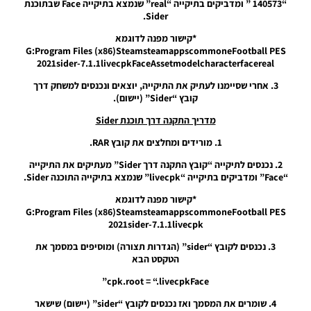
“140573 ” ומדביקים בתיקייה “real” שנמצא בתיקייה Face שבתוכנת
08:08
Sider.
PES21 PC
*קישור מפנה לדוגמא
/ פרצוף
G:Program Files (x86)SteamsteamappscommoneFootball PES
לשחקן
2021sider-7.1.1livecpkFaceAssetmodelcharacterfacereal
אדמה
3. אחרי שסיימנו לעתיק את התיקייה, יוצאים ונכנסים למשחק דרך
טראורה –
קובץ “Sider” (יישום).
Face
Adama
מדריך התקנה דרך תוכנת Sider
Traoré
1. מורידים ומחלצים את קובץ RAR.
Noam_r
22/02/2022
21:41
2. נכנסים לתיקייה “קובץ התקנה דרך Sider” מעתיקים את התיקייה
“Face” ומדביקים בתיקייה “livecpk” שנמצא בתיקייה התוכנה Sider.
PES21 PC /
*קישור מפנה לדוגמא
פרצוף לשחקן
G:Program Files (x86)SteamsteamappscommoneFootball PES
פייר-אמריק
2021sider-7.1.1livecpk
אובאמיינג –
Face Pierre-
3. נכנסים לקובץ “sider” (הגדרות תצורה) ומוסיפים במסמך את
Emerick
הטקסט הבא
Aubameyang
cpk.root = “.livecpkFace”
Noam_r
12/02/2022
4. שומרים את המסמך ואז נכנסים לקובץ “sider” (יישום) שישאר
20:00