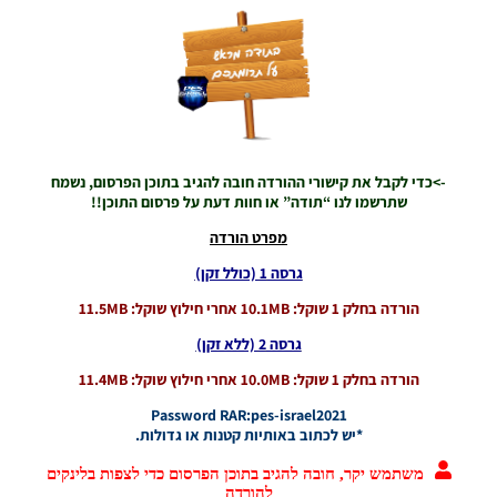
לשחקן
ליונל מסי
– Faces
Lionel
Messi
Noam_r
29/09/2021
21:57
->כדי לקבל את קישורי ההורדה חובה להגיב בתוכן הפרסום, נשמח
PES21 PC
שתרשמו לנו “תודה” או חוות דעת על פרסום התוכן!!
/ פרצוף
לשחקן
מפרט הורדה
סאדיו
גרסה 1 (כולל זקן)
מאנה –
Faces
הורדה בחלק 1 שוקל: 10.1MB אחרי חילוץ שוקל: 11.5MB
Sadio
Mane
גרסה 2 (ללא זקן)
Noam_r
הורדה בחלק 1 שוקל: 10.0MB אחרי חילוץ שוקל: 11.4MB
24/09/2021
16:34
Password RAR:pes-israel2021
*יש לכתוב באותיות קטנות או גדולות.
PES21 PC
/ חבילה
משתמש יקר, חובה להגיב בתוכן הפרסום כדי לצפות בלינקים
פרצופים
להורדה