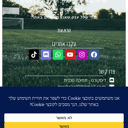
על ידי צוות יוצרים שלנו, תמיכה טכנית בערוץ
הדיסקורט שלנו
ועוד שלל ענק שאנו מקדמים באתר.
קרא עוד
עקבו אחרינו
צרו קשר
דיסקורט - תמיכה טכנית
pesisrael0@gmail.com
יצירת קשר ב-WhatsApp
הערוץ שלנו ב-WhatsApp
0
₪
0.00
© 2016-2026 כל הזכויות שמורות ל- PES-ISRAEL.co.il