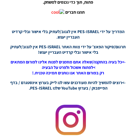
פתוח, תוך כדי נכנסים למשחק.
PES21 PC
תהנו חברים
/ חבילה
ענקית של
פרצופים –
Random
המדריך על ידי PES-ISRAEL אין לגנוב/לעתיק בלי אישור ובלי קרדיט
BIG
העבריין יענש.
Facepack
תרגום/סיקור הפאצ’ על ידי צוות האתר PES-ISRAEL אין לגנוב/לעתיק
Noam_r
בלי אישור ובלי קרדיט העבריין יענש!
12/02/2022
18:45
->כל בעיה בהתקנה/שאלה אתם מוזמנים לפנות אלינו לפורום המתאים
>לפתוח אשכול ולפרט על הבעיה
PES21
רק בפורום האתר אנו נותנים תמיכה טכנית.!
PC /
פרצוף
->רוצים להמשיך להיות מעודכנים עשו לנו לייק בערוץ אינסטגרם / בדף
לשחקן
הפייסבוק / בערוץ YouTube שלנו PES-ISRAEL.
סרחיו
אגוארו
(שיער לבן
קצר) –
Faces
Sergio
Kun
Aguero
(Short