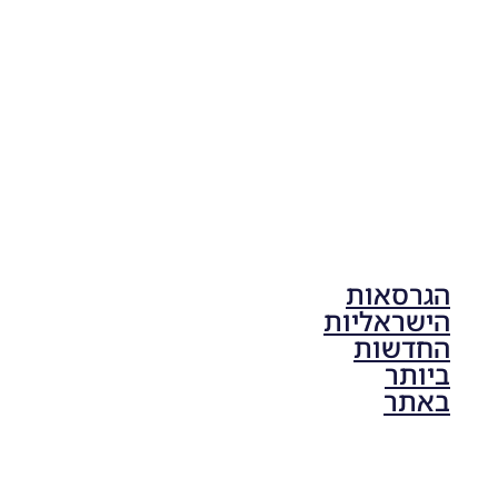
Noam_r
17/10/2025
17:41
הגרסאות
הישראליות
החדשות
ביותר
באתר
PES21 PC
/ גרסה