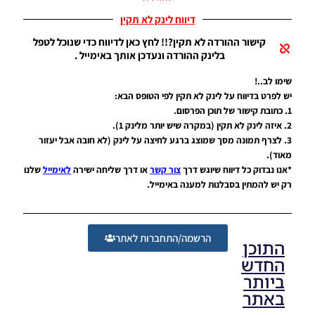
עבור ריאל
מדריד –
דיווח לינק לא תקין
Real
Madrid
קישור ההורדה לא תקין?!! לחץ כאן לדיווח כדי שנוכל לטפל
FacePack
בלינק ההורדה ונעדכן אותך באימייל .
Noam_r
שימו לב..!
24/09/2021
09:37
יש לפרט בדיווח על לינק לא תקין לפי הטופס הבא:
1. כתובת קישור של תוכן הפרסום.
2. איזה לינק לא תקין (במקרה שיש יותר מלינק 1).
3. לצרף תמונה מסך שמוצג ברגע לחיצה על לינק (לא חובה אבל יעזור
מאוד).
*אנו נבדוק כל דיווח שיוגש דרך
צור קשר
או דרך שליחה ישירה
לאימייל
שלנו
רק יש להמתין בסבלנות למענה באימייל.
הרשמה/התחברות לאתר
התוכן
החדש
ביותר
באתר