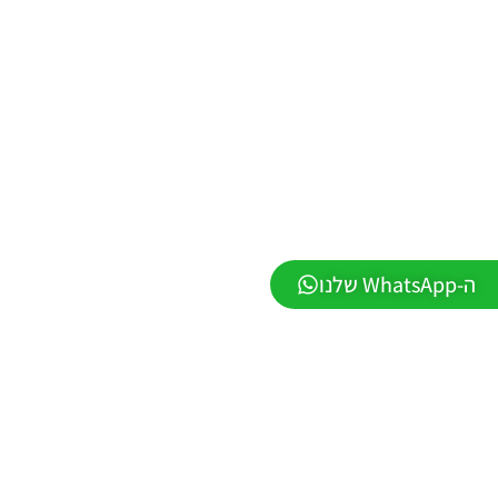
WINNER
עונה חורף
2026
גרסה 1.1
– PATCH
LEAGUE
WINNER
SEASON
Winter
2026
VERSION
1.1
Noam_r
01/06/2026
ה-WhatsApp שלנו
09:43
PES21 PC
/ ממסד
נתונים ליגת
WINNER
עונה חורף
2026 גרסה
1.1 –
DATABASE
LEAGUE