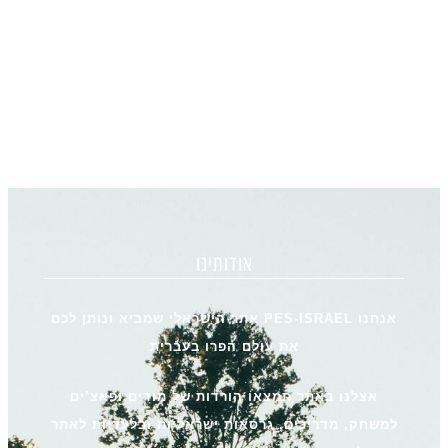
אודותינו
אנחנו PES-ISRAEL אתר הישראלי שמביא ונותן לכם
את עולם הפרו בעברית
אצלנו באתר תמצאו הורדות של מודים ופאצ’ים
למשחק, מדריכים, גרסאות ישראליות ובלעדיות לאתר