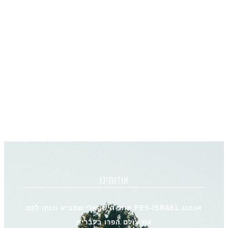
אודותינו
אנחנו PES-ISRAEL אתר הישראלי שמביא ונותן לכם
את עולם הפרו בעברית