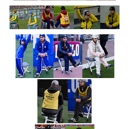
PES21 PC
/ שלטי
חוצות עבור
הליגה
האיטלקית
עונה
2024/25 –
Billboards
For The
Serie A
Season
2024/25
Noam_r
05/10/2024
07:24
PES21 PC
/ חבילה
שרת
כדורים
גרסה 47 –
Ball
Server
Pack 47
AIO