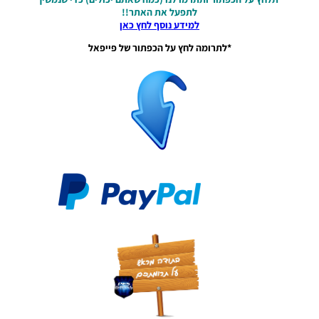
עונה חורף
לתפעל את האתר!!
2026 גרסה
למידע נוסף לחץ כאן
1.1 –
*לתרומה לחץ על הכפתור של פייפאל
DATABASE
LEAGUE
WINNER
SEASON
Winter
2026
VERSION
1.1
Noam_r
01/06/2026
09:43
EFootball
26 PC/
Patch
EPatch
2026
V36.0
Noam_r
13/12/2025
12:17