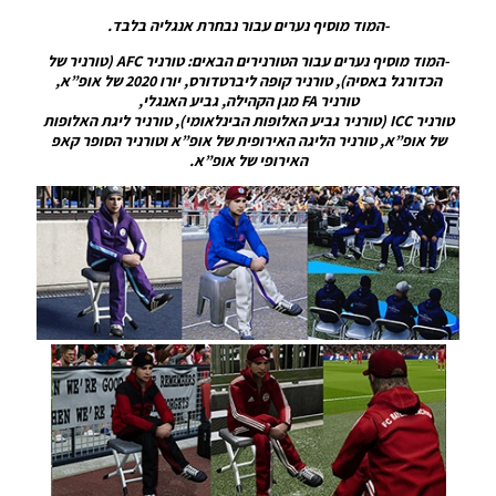
כדורים
-המוד מוסיף נערים עבור נבחרת אנגליה בלבד.
גרסה 48
– Ball
-המוד מוסיף נערים עבור הטורנירים הבאים: טורניר AFC (טורניר של
Server
הכדורגל באסיה), טורניר קופה ליברטדורס, יורו 2020 של אופ”א,
Pack 48
טורניר FA מגן הקהילה, גביע האנגלי,
AIO
טורניר ICC (טורניר גביע האלופות הבינלאומי), טורניר ליגת האלופות
של אופ”א, טורניר הליגה האירופית של אופ”א וטורניר הסופר קאפ
Noam_r
האירופי של אופ”א.
21/10/2024
15:50
PES21 PC
/ דגל קרן
לאצטדיון
עבור יורו
2024 –
Euro
2024
Corner
Flag For
Stadium
Noam_r
12/10/2024
15:08