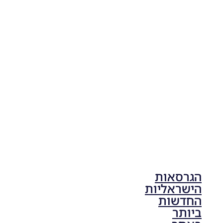
PES21
PC/ SP
Football
Life 2026
V1.00
Noam_r
17/10/2025
17:41
הגרסאות
הישראליות
החדשות
ביותר