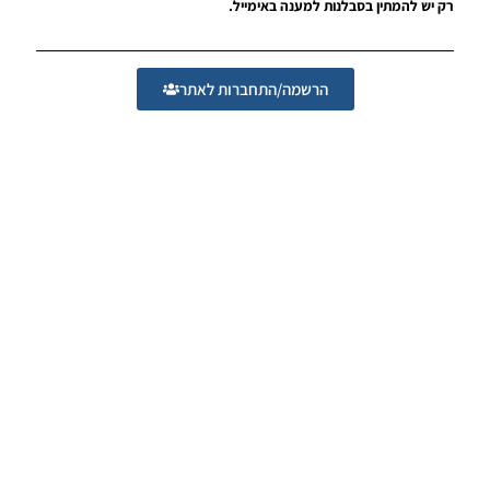
רק יש להמתין בסבלנות למענה באימייל.
Noam_r
01/12/2025
09:50
הרשמה/התחברות לאתר
PES21
PS4/PS5
/ גרסה
תיקון ליגת
WINNER
עונה קיץ
2025/26
גרסה 1.0
– PATCH
LEAGUE
WINNER
SEASON
SUMMER
2025/26
VERSION
1.0
Noam_r
01/12/2025
09:47