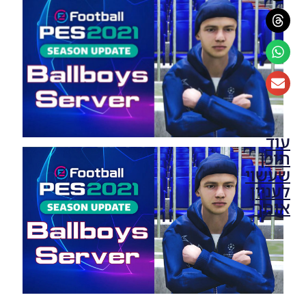
עוד
תוכן
שעשוי
לעניין
אותך
PES21
PC /
חבילה
שרת
כדורים
גרסה 50