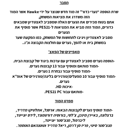
– Ball
הסבר
Server
שרת הוספה “נערי כדור” זה מוד חדש שנוצר על ידי Hawke אשר המוד
Pack 50
הזה משדרג את מציאות המשחק,
AIO
אתם בטוח מכירים את הנערים האלה שמסביב לאצטדיון שמבאים
Noam_r
כדורים, המוד הזה מביא את המציאות ל-PES21 אשר מוסיף את
הנערים
19/11/2024
מסביב לאצטדיון ויגיבו לתחושות של המשחק, כמו הפקעת שער
06:02
במשחק בית או להפך, נערים עם חולצות הקבוצה וכ’ו..
PES21 PC
מאפיינים של הפאצ’
/ חבילה
שרת
-הוספה נערים מסביב לאצטדיון עם ערכות ביגוד של קבוצת הבית.
כדורים
-המוד מותאם ומוסיף עבור 13 קבוצות נערים.
גרסה 49
-המוד מוסיף עבור נבחרת 1 נערים.
– Ball
-המוד מוסיף עבור 10 מפעלים/טורנירים בליגה/טורנירים של אופ”א
Server
נערים.
Pack 49
-איכות HD.
AIO
-מותאם עבור PES21 PC.
Noam_r
מפרט המוד
02/11/2024
23:33
-המוד מוסיף נערים לקבוצות הבאות: ארסנל, אתלטיקו מדריד,
ברצלונה, באיירן מינכן, צ’לסי, בורוסיה דורטמונד, לידס יונייטד,
PES21 PC
ליברפול, מנצ’סטר יונייטד,
/ חבילה
מנצ’סטר סיטי, פריז סן ז’רמן, ריאל מדריד וטוטנהאם הוטספר.
שרת