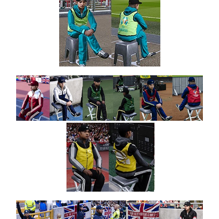
Noam_r
03/10/2024
15:22
PES21 PC
/ חבילה
שרת
כדורים
גרסה 41
עדכון 1 /
עדכון 2 /
עדכון 3 –
Ball
Server
Pack 41
AIO
Update
V1/ V2/
V3
Noam_r
20/12/2023
21:28
PES21 PC