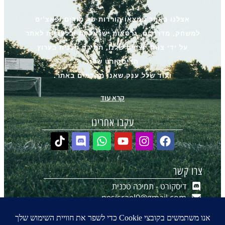
אצלנו באתר תמצאו הורדות של מודים ופאצ’ים
למשחק, מדריכים, גרסאות ישראליות ובלעדיות לאתר
על ידי צוות יוצרים שלנו, תמיכה טכנית בערוץ
הדיסקורט שלנו
ועוד שלל ענק שאנו מקדמים באתר.
קרא עוד
עקבו אחרינו
צרו קשר
דיסקורט - תמיכה טכנית
pesisrael0@gmail.com
יצירת קשר ב-WhatsApp
הערוץ שלנו ב-WhatsApp