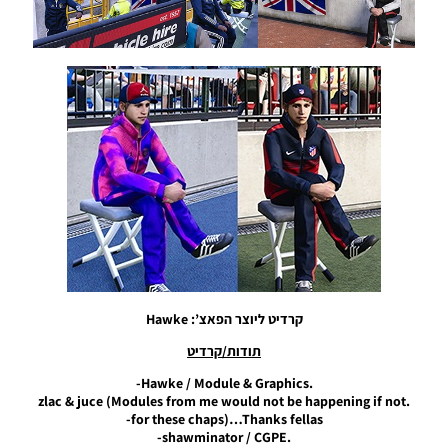
/ חבילה
שרת
כדורים
גרסה 34 –
Ball
Server
Pack Vol
34 AIO
Noam_r
01/08/2023
10:51
PES21 PC
/ חבילה
שרת
כדורים
גרסה 24 –
קרדיט ליוצר הפאצ’: Hawke
Ball
Server
תודות/קרדיט
Pack Vol
24 AIO
.Hawke / Module & Graphics-
.zlac & juce (Modules from me would not be happening if not
Noam_r
10/09/2022
for these chaps)…Thanks fellas-
11:27
.shawminator / CGPE-