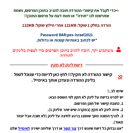
Efootball
->כדי לקבל את קישורי ההורדה חובה להגיב בתוכן הפרסום, נשמח
26 PC/
שתרשמו לנו “תודה” או חוות דעת על פרסום התוכן!!
Patch
EvoMod
הורדה בחלק 1 שוקל: 121MB אחרי חילוץ שוקל: 122MB
5.2.0
Password RAR:pes-israel2021
Noam_r
*יש לכתוב באותיות קטנות או גדולות.
06/12/2025
07:25
משתמש יקר, חובה להגיב בתוכן הפרסום כדי לצפות בלינקים
להורדה
PES21 PC
/ ממסד
דיווח לינק לא תקין
נתונים ליגת
WINNER
קישור ההורדה לא תקין?!! לחץ כאן לדיווח כדי שנוכל לטפל
עונה קיץ
בלינק ההורדה ונעדכן אותך באימייל .
2025/26
גרסה 1.0 –
שימו לב..!
DATABASE
יש לפרט בדיווח על לינק לא תקין לפי הטופס הבא:
LEAGUE
1. כתובת קישור של תוכן הפרסום.
WINNER
2. איזה לינק לא תקין (במקרה שיש יותר מלינק 1).
SEASON
3. לצרף תמונה מסך שמוצג ברגע לחיצה על לינק (לא חובה אבל יעזור
SUMMER
2025/26
מאוד).
VERSION
*אנו נבדוק כל דיווח שיוגש דרך
צור קשר
או דרך שליחה ישירה
לאימייל
שלנו
1.0