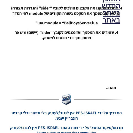
החדש
4. אחרי שעתקנו את הקבצים הולכים לקובץ “sider” (הגדרות תצורה)
ביותר
ומוסיפים במסמך את הטקסט בשורה הקודים של module לפי הסדר
באתר
lua.module = “BallBoysServer.lua”
4. שומרים את המסמך ואז נכנסים לקובץ “sider” (יישום) שישאר
פתוח, תוך כדי נכנסים למשחק.
PES21 PC
/ גרסה
מודים
ליגת
Winner
עונה 2026
גרסה 1.0
– Version
Mod
League
תהנו..
Winner
Season
2026
Version
המדריך על ידי PES-ISRAEL אין לגנוב/לעתיק בלי אישור ובלי קרדיט
1.0
העבריין יענש.
Noam_r
23/07/2026
תרגום/סיקור הפאצ’ על ידי צוות האתר PES-ISRAEL אין לגנוב/לעתיק
09:48
בלי אישור ובלי קרדיט העבריין יענש!