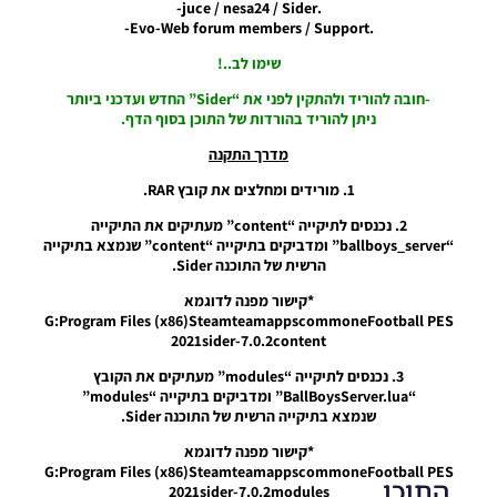
.juce / nesa24 / Sider-
PES21 PC
.Evo-Web forum members / Support-
/ חבילה
שימו לב..!
שרת
כדורים
-חובה להוריד ולהתקין לפני את “Sider” החדש ועדכני ביותר
גרסה 19 –
ניתן להוריד בהורדות של התוכן בסוף הדף.
Ball
Server
מדרך התקנה
Pack Vol
19 AIO
1. מורידים ומחלצים את קובץ RAR.
Noam_r
2. נכנסים לתיקייה “content” מעתיקים את התיקייה
15/06/2022
“ballboys_server” ומדביקים בתיקייה “content” שנמצא בתיקייה
19:05
הרשית של התוכנה Sider.
*קישור מפנה לדוגמא
G:Program Files (x86)SteamteamappscommoneFootball PES
2021sider-7.0.2content
3. נכנסים לתיקייה “modules” מעתיקים את הקובץ
“BallBoysServer.lua” ומדביקים בתיקייה “modules”
שנמצא בתיקייה הרשית של התוכנה Sider.
*קישור מפנה לדוגמא
G:Program Files (x86)SteamteamappscommoneFootball PES
התוכן
2021sider-7.0.2modules