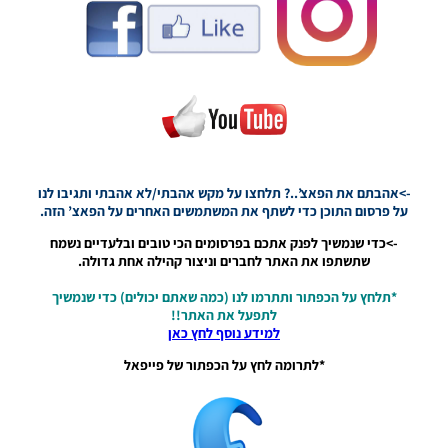
2026
VERSION
1.1
Noam_r
01/06/2026
09:43
EFootball
26 PC/
Patch
EPatch
->אהבתם את הפאצ’..? תלחצו על מקש אהבתי/לא אהבתי ותגיבו לנו
2026
על פרסום התוכן כדי לשתף את המשתמשים האחרים על הפאצ’ הזה.
V36.0
->כדי שנמשיך לפנק אתכם בפרסומים הכי טובים ובלעדיים נשמח
Noam_r
שתשתפו את האתר לחברים וניצור קהילה אחת גדולה.
13/12/2025
12:17
*תלחץ על הכפתור ותתרמו לנו (כמה שאתם יכולים) כדי שנמשיך
לתפעל את האתר!!
Efootball
למידע נוסף לחץ כאן
26 PC/
Patch
*לתרומה לחץ על הכפתור של פייפאל
EvoMod
5.2.0
Noam_r
06/12/2025
07:25