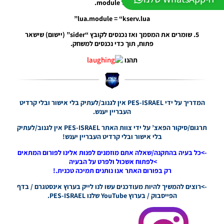
של module.
– PATCH
LEAGUE
lua.module = “kserv.lua”
WINNER
SEASON
5. שומרים את המסמך ואז נכנסים לקובץ “sider” (יישום) שישאר
Winter
פתוח, תוך כדי נכנסים למשחק.
2026
תהנו
VERSION
1.1
Noam_r
01/06/2026
09:43
המדריך על ידי PES-ISRAEL אין לגנוב/לעתיק בלי אישור ובלי קרדיט
העבריין יענש.
PES21 PC
/ ממסד
תרגום/סיקור הפאצ’ על ידי צוות האתר PES-ISRAEL אין לגנוב/לעתיק
נתונים ליגת
בלי אישור ובלי קרדיט העבריין יענש!
WINNER
->כל בעיה בהתקנה/שאלה אתם מוזמנים לפנות אלינו לפורום המתאים
עונה חורף
>לפתוח אשכול ולפרט על הבעיה
2026 גרסה
רק בפורום האתר אנו נותנים תמיכה טכנית.!
1.1 –
DATABASE
->רוצים להמשיך להיות מעודכנים עשו לנו לייק בערוץ אינסטגרם / בדף
LEAGUE
הפייסבוק / בערוץ YouTube שלנו PES-ISRAEL.
WINNER
SEASON
Winter