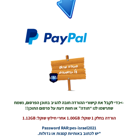
PES21 PC
/ ממסד
נתונים ליגת
WINNER
עונה קיץ
2025/26
גרסה 1.0 –
DATABASE
LEAGUE
WINNER
SEASON
SUMMER
2025/26
VERSION
1.0
Noam_r
01/12/2025
->כדי לקבל את קישורי ההורדה חובה להגיב בתוכן הפרסום, נשמח
09:50
שתרשמו לנו “תודה” או חוות דעת על פרסום התוכן!!
הורדה בחלק 1 שוקל: 1.00GB אחרי חילוץ שוקל: 1.12GB
PES21
PS4/PS5
Password RAR:pes-israel2021
/ גרסה
*יש לכתוב באותיות קטנות או גדולות.
תיקון ליגת