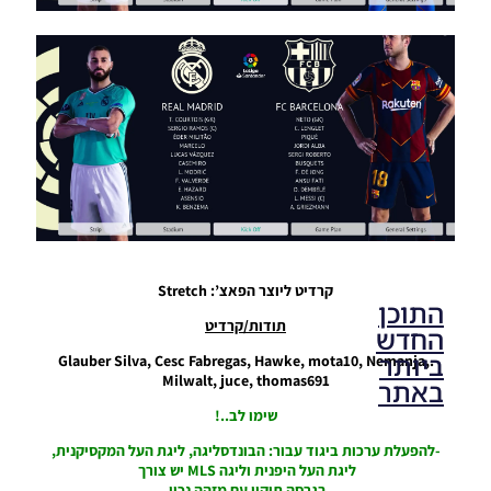
AIO
Noam_r
10/09/2022
18:34
קרדיט ליוצר הפאצ’: Stretch
התוכן
תודות/קרדיט
החדש
ביותר
.Glauber Silva, Cesc Fabregas, Hawke, mota10, Nemanja,
Milwalt, juce, thomas691
באתר
שימו לב..!
-להפעלת ערכות ביגוד עבור: הבונדסליגה, ליגת העל המקסיקנית,
PES21 PC
ליגת העל היפנית וליגה MLS יש צורך
/ גרסה
בגרסה תיקון עם מזהה נכון.