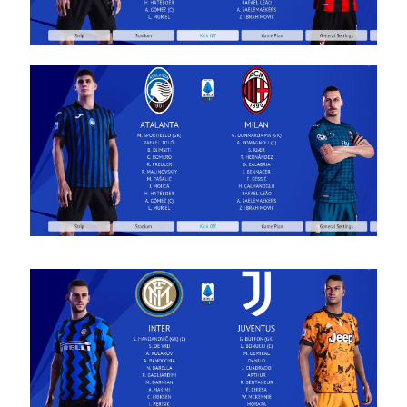
2024/25
V1.0
Noam_r
12/10/2024
08:41
PES21 PC
/ EWP
V3.0 Kit
Updates
V2
Noam_r
08/10/2024
23:05
PES21 PC
/ חבילה
ערכות
ביגוד
אופ”א
לנבחרות
לאומיות
עונה
2024/25