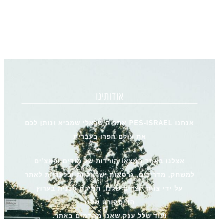
אודותינו
אנחנו PES-ISRAEL אתר הישראלי שמביא ונותן לכם
את עולם הפרו בעברית
אצלנו באתר תמצאו הורדות של מודים ופאצ’ים
למשחק, מדריכים, גרסאות ישראליות ובלעדיות לאתר
על ידי צוות יוצרים שלנו, תמיכה טכנית בערוץ
הדיסקורט שלנו
ועוד שלל ענק שאנו מקדמים באתר.