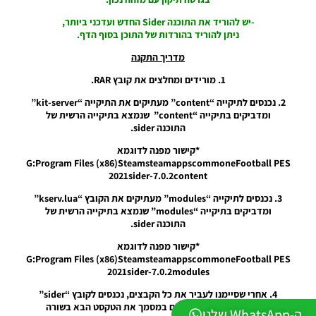
מודים
ליגת
-יש להוריד את התוכנה Sider החדש ועדכני ביותר,
Winner
ניתן להוריד בהורדות של התוכן בסוף הדף.
עונה 2026
גרסה 1.0
מדריך התקנה
– Version
1. מורידים ומחלצים את קובץ RAR.
Mod
League
2. נכנסים לתיקייה “content” מעתיקים את התיקייה “kit-server”
Winner
ומדביקים בתיקייה “content” שנמצא בתיקייה הרשית של
Season
התוכנה sider.
2026
Version
*קישור מפנה לדוגמא
1.0
G:Program Files (x86)SteamsteamappscommoneFootball PES
2021sider-7.0.2content
Noam_r
23/07/2026
09:48
3. נכנסים לתיקייה “modules” מעתיקים את הקובץ “kserv.lua”
ומדביקים בתיקייה “modules” שנמצא בתיקייה הרשית של
התוכנה sider.
PES21
PS4/PS5
*קישור מפנה לדוגמא
/ גרסה
G:Program Files (x86)SteamsteamappscommoneFootball PES
תיקון ליגת
2021sider-7.0.2modules
WINNER
עונה חורף
4. אחרי שסיימנו לעביר את כל הקבצים, נכנסים לקובץ “sider”
2026
(הגדרות תצורה) ומוסיפים במסמך את הטקסט הבא בשורה
ה-WhatsApp שלנו
גרסה 1.1