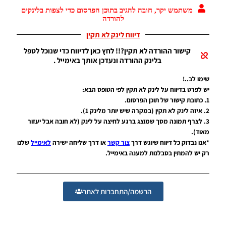
WINNER
משתמש יקר, חובה להגיב בתוכן הפרסום כדי לצפות בלינקים
עונה קיץ
להורדה
2025/26
גרסה 1.0
דיווח לינק לא תקין
– PATCH
LEAGUE
קישור ההורדה לא תקין?!! לחץ כאן לדיווח כדי שנוכל לטפל
WINNER
בלינק ההורדה ונעדכן אותך באימייל .
SEASON
SUMMER
שימו לב..!
2025/26
יש לפרט בדיווח על לינק לא תקין לפי הטופס הבא:
VERSION
1. כתובת קישור של תוכן הפרסום.
1.0
2. איזה לינק לא תקין (במקרה שיש יותר מלינק 1).
Noam_r
3. לצרף תמונה מסך שמוצג ברגע לחיצה על לינק (לא חובה אבל יעזור
01/12/2025
מאוד).
09:47
*אנו נבדוק כל דיווח שיוגש דרך
צור קשר
או דרך שליחה ישירה
לאימייל
שלנו
EFootball
רק יש להמתין בסבלנות למענה באימייל.
26 PC/
Patch
EPatch
2026
הרשמה/התחברות לאתר
V35.0 +
Update
V35.5