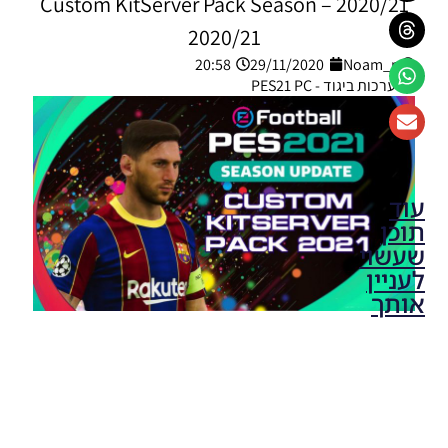
2020/21 – Custom KitServer Pack Season
2020/21
20:58
29/11/2020
Noam_r
ערכות ביגוד - PES21 PC
עוד
תוכן
שעשוי
לעניין
אותך
PES21 PC
/ חבילה
ערכות
ביגוד
לקבוצה
ליברפול