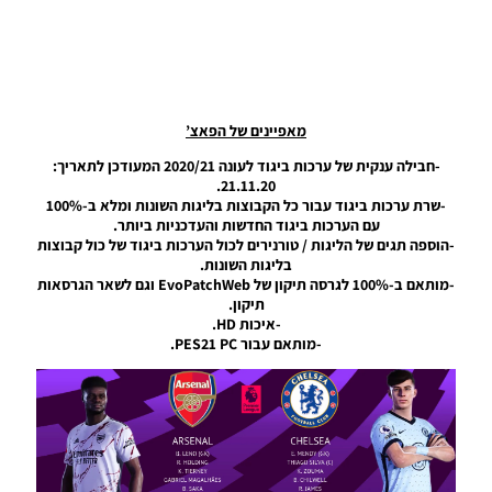
עונה
2024/25 –
Package
Kits For
Liverpool
Season
2024/25
מאפיינים של הפאצ’
Noam_r
-חבילה ענקית של ערכות ביגוד לעונה 2020/21 המעודכן לתאריך:
28/11/2024
21.11.20.
09:15
-שרת ערכות ביגוד עבור כל הקבוצות בליגות השונות ומלא ב-100%
עם הערכות ביגוד החדשות והעדכניות ביותר.
PES21 PC
-הוספה תגים של הליגות / טורנירים לכול הערכות ביגוד של כול קבוצות
/ חבילה
בליגות השונות.
ערכות
-מותאם ב-100% לגרסה תיקון של EvoPatchWeb וגם לשאר הגרסאות
ביגוד עבור
תיקון.
אינטר
-איכות HD.
מילאנו
-מותאם עבור PES21 PC.
עונה
2024/25
–
Package
Kits For
Inter
Milan
Season