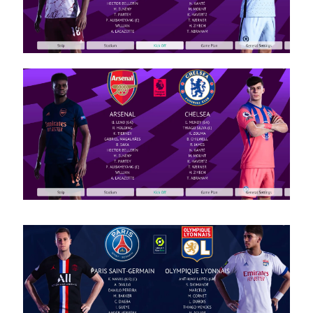
2024/25
Noam_r
30/10/2024
00:17
PES21 PC
/ חבילה
ערכות
ביגוד ריאל
מדריד
עונה
2024/25
– Pack
Real
Madrid
Clothing
Sets
Season
2024/25
Noam_r
20/10/2024
13:09
PES21 PC