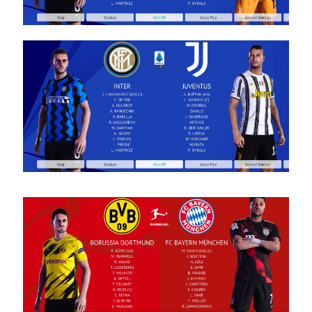
– Kits
UEFA
Nations
League
Season
2024/25
Noam_r
05/10/2024
15:46
PES21 PC
/ שרת
ערכות
ביגוד אימון
–
Training
Ground
Server
Noam_r
03/10/2024
06:40
PES21
PC/ מיני