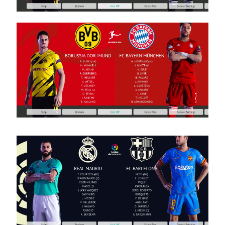
חבילה
ערכות
ביגוד
לעונה
2023/24
– Mini
Package
Clothing
Sets For
The
2023/24
Season
Noam_r
29/07/2023
10:36
PES21 PC /
חבילה שרת
אפוד אימון
עבור טורנירים
וליגות גרסה
2.0 –
Tournament
BibServer
Update V2.0