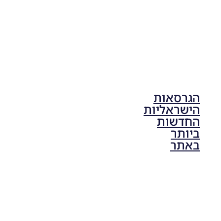
הגרסאות
הישראליות
החדשות
ביותר
באתר
PES21 PC
/ גרסה
תיקון ליגת
ONE
ZERO
עונה חורף