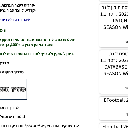
-קרדיט ליוצר הערכות ב
PES21 / גרסה תיקון ליגת
-קרדיט ליוצר עבור גרסה ש
WINNER עונה חורף 2026 גרסה 1.1
⭐ההורדה בלעדית לאתר SRAEL
– PATC
SEASON Wi
שימו
-הסט ערכה ביגוד הזו נוצר עבור הגרסאות תיקון של הלי
N
ועובד באופן מצוין ב-100%, כך שזה לא נבדק על גרסאות תיקון אחרות.
 נתונים ליגת
-ניתן להתקין ולהוסיף לערכות הנוספות שיש לכם
WINNER עונה חורף 2026 גרסה 1.1
מדריך
– DATABAS
מדריך התקנה עבור סונ
SEASON Wi
N
EFootball 
מדריך התקנ
N
1. מורידים ומחלצים את קובץ RAR.
Efootball 2