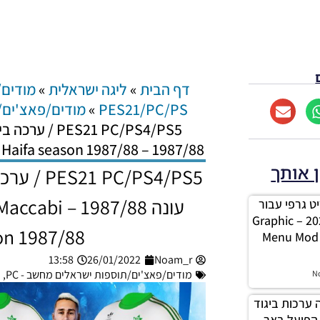
דף הבית
»
ליגה ישראלית
»
מודים/
PES21/PC/PS
»
מודים/פאצ'ים/ת
S21 PC/PS4/PS5
1987/88 – Set retro clothing for Maccabi Haifa season 1987/88
ן אותך
C/PS4/PS5
עונה 1987/88
 תפריט גרפי עבור
ליגת Winner עונה 2026 – Graphic
on 1987/88
Menu Mod 
13:58
26/01/2022
Noam_r
מודים/פאצ'ים/תוספות ישראלים מחשב - PC
,
מ
N
P/ חבילה ערכות ביגוד
 הפועל באר