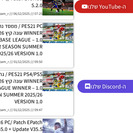
5.2.0
ה-YouTube שלנו
oam_r
06/12/2025
07:25
PES21 PC / ממסד
DATABASE LEAGUE
R SEASON SUMMER
025/26 VERSION 1.0
oam_r
01/12/2025
09:50
 PS4/PS5
ה-Discord שלנו
H LEAGUE WINNER
 SUMMER 2025/26
VERSION 1.0
oam_r
01/12/2025
09:47
26 PC/ Patch EPatch
5.0 + Update V35.5