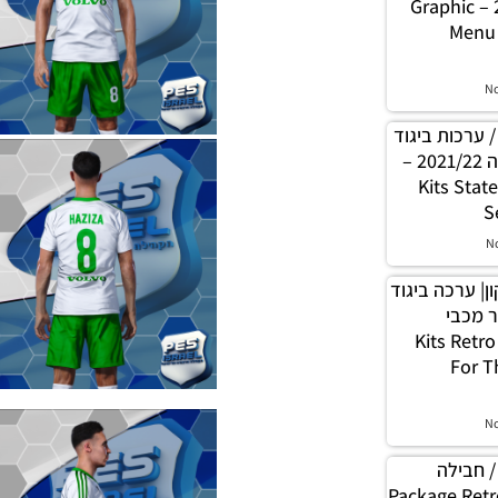
מכבי חיפה עונה 2023 – Graphic
Menu 
N
PES21 PC/PS4/PS / ערכות ביגוד
גמר גביע המדינה עונה 2021/22 –
Kits Stat
S
N
 תיקון| ערכה ביגוד
 1930 עבור מכבי
Kits Retro Clot
For T
N
PES21 PC/PS4/PS / חבילה
ות ביגוד רטרו – Package Retro