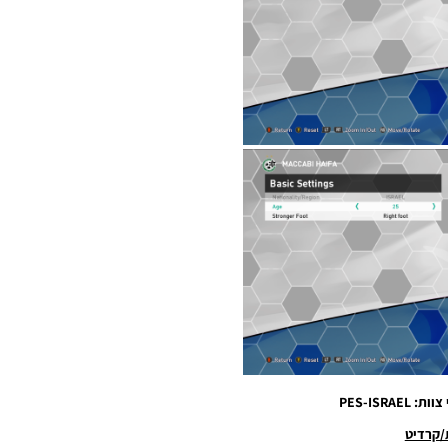
PES-ISRAE
/קרדיט