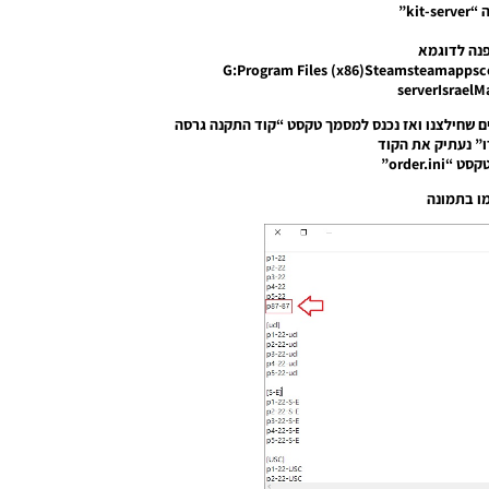
kit”
נה לדוגמא
G:Program Files (x86)Steamsteamapps
serverIsraelM
צים שחילצנו ואז נכנס למסמך טקסט “קוד התקנה גרסה
” נעתיק את הקוד
order.in”
ו בתמונה