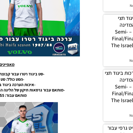
N
 ביגוד חצי
מדינה
הישראלית עונה 2023 – Semi-
Final/fin
The Israe
N
מאפיינים
PES21 / ערכות ביגוד חצי
-סט ביגוד רטרו עבור קבוצת מכב
מדינה
-הסט כולל: סט 1 עבור השחקנים.
-איכות הערכה ביגוד בר
הישראלית עונה 2023 – Semi-
-מותאם עבור גרסאות תיקון של הליגה הישראלית 
Final/fin
מותאם עבור: PES21: PC/PS4/PS5
The Israe
N
 תפריט גרפי עבור