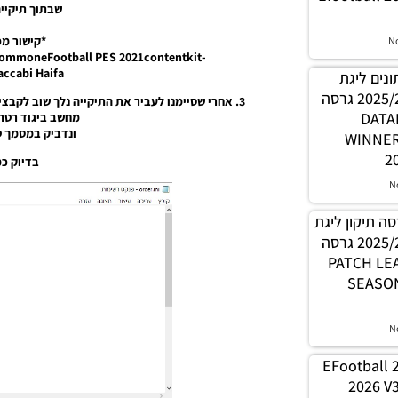
שבתוך תיקייה “-server
*קישור מפ
N
commoneFootball PES 2021contentkit-
accabi Haifa
 נתונים ליגת
WINNER עונה קיץ 2025/26 גרסה
3. אחרי שסיימנו לעביר את התיקייה נלך שוב לקב
1.0 – 
מחשב ביגוד רטרו
ונדביק במסמך טקסט “i
WINNE
2
בדיוק כמ
N
PES21 / גרסה תיקון ליגת
WINNER עונה קיץ 2025/26 גרסה
1.0 – PATC
SEASON
N
EFootball 
2026 V3