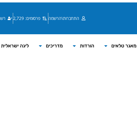
התחברות\הרשמה
פרסומים: 2,729
רשומי
מאגר טלאים
הורדות
מדריכים
ליגה ישראלית