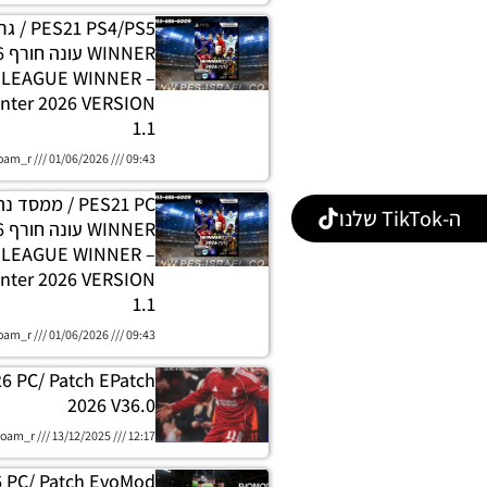
 PS4/PS5
H LEAGUE WINNER
nter 2026 VERSION
1.1
oam_r
01/06/2026
09:43
PES21 PC / ממסד
ה-TikTok שלנו
E LEAGUE WINNER
nter 2026 VERSION
1.1
oam_r
01/06/2026
09:43
26 PC/ Patch EPatch
2026 V36.0
oam_r
13/12/2025
12:17
6 PC/ Patch EvoMod