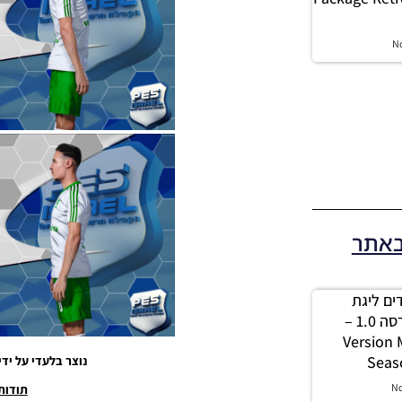
N
באתר
 מודים ליגת
Winner עונה 2026 גרסה 1.0 –
Version
Seas
נוצר בלעדי על ידי צוות: L
N
תודות