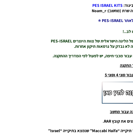
יגוד:
PES ISRAEL KITS
רת (מחשב): Noam_r
PES-I ⭐
 לב..!
גה הישראלית של צוות היוצרים PES-ISRAEL
 עבור מכבי חיפה, יש לפעול לפי המדריך ההתקנה.
 התקנה
י 4 וסוני 5
ה עבור מחשב
2. מעתיקים את התיקייה “p87-87” ומדביקים בתוך תיקייה “Maccabi Haifa” שנמצא בתיקייה “Israel”