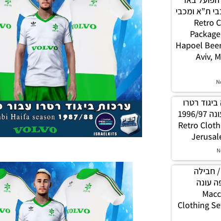
י ת”א ומכבי
Retro Clot
Package
Hapoel Beer
Aviv, 
N
/ ערכה ביגוד רטרו
עבור בית’ר ירושלים עונה 1996/97
– Retro Clot
Jerusal
N
PES21 PS4/PS5/P / חבילה
ה עונה
2023/24 
Clothing Se