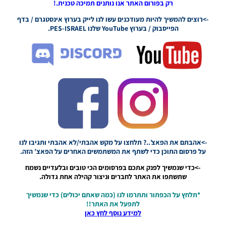
09/06/2023
רק בפורום האתר אנו נותנים תמיכה טכנית.!
09:00
->רוצים להמשיך להיות מעודכנים עשו לנו לייק בערוץ אינסטגרם / בדף
PES21 PC /
הפייסבוק / בערוץ YouTube שלנו PES-ISRAEL.
ערכות ביגוד
חצי
גמר/גמר
עבור גביע
המדינה
הישראלית
עונה 2023
– Semi-
Final/final
Clothing
Sets For
The Israeli
->אהבתם את הפאצ’..? תלחצו על מקש אהבתי/לא אהבתי ותגיבו לנו
State Cup
על פרסום התוכן כדי לשתף את המשתמשים האחרים על הפאצ’ הזה.
Season
2023
->כדי שנמשיך לפנק אתכם בפרסומים הכי טובים ובלעדיים נשמח
שתשתפו את האתר לחברים וניצור קהילה אחת גדולה.
Noam_r
09/06/2023
09:00
*תלחץ על הכפתור ותתרמו לנו (כמה שאתם יכולים) כדי שנמשיך
לתפעל את האתר!!
PES21 PC
למידע נוסף לחץ כאן
/ מוד