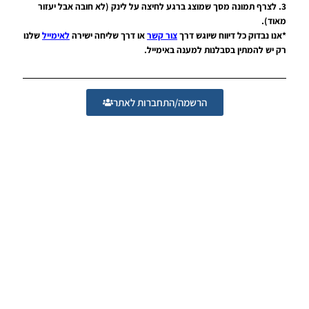
Tel Aviv
3. לצרף תמונה מסך שמוצג ברגע לחיצה על לינק (לא חובה אבל יעזור
מאוד).
Noam_r
20/04/2022
*אנו נבדוק כל דיווח שיוגש דרך
צור קשר
או דרך שליחה ישירה
לאימייל
שלנו
23:02
רק יש להמתין בסבלנות למענה באימייל.
PES21
PC/PS4/PS5
/ חבילה
הרשמה/התחברות לאתר
ערכות ביגוד
רטרו –
Package
Retro Kits
Noam_r
17/03/2022
09:54