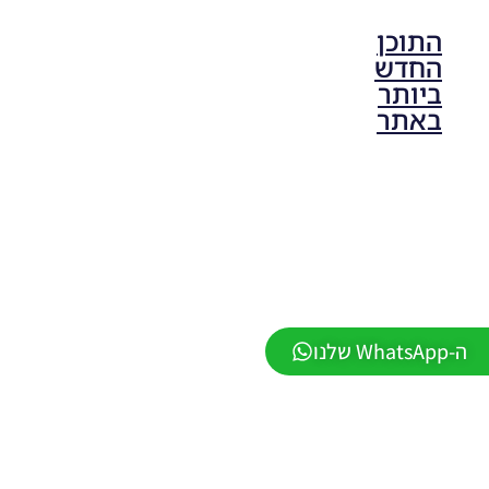
התוכן
החדש
ביותר
באתר
PES21 PC
/ גרסה
מודים
ליגת
Winner
עונה 2026
גרסה 1.0
– Version
Mod
ה-WhatsApp שלנו
League
Winner
Season
2026
Version
1.0