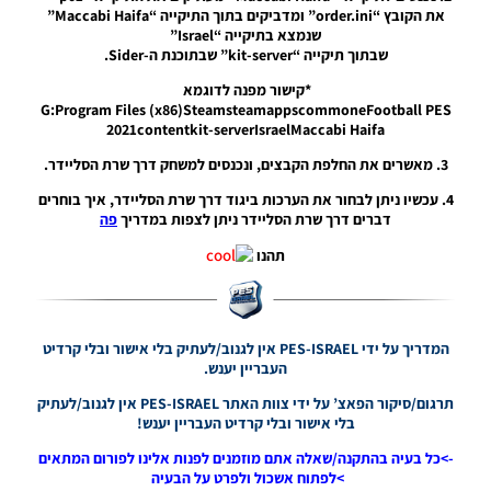
2023/24
את הקובץ “order.ini” ומדביקים בתוך התיקייה “Maccabi Haifa”
Season
שנמצא בתיקייה “Israel”
שבתוך תיקייה “kit-server” שבתוכנת ה-Sider.
Noam_r
26/10/2023
*קישור מפנה לדוגמא
20:09
G:Program Files (x86)SteamsteamappscommoneFootball PES
2021contentkit-serverIsraelMaccabi Haifa
PES21
PS4/PS5 /
3. מאשרים את החלפת הקבצים, ונכנסים למשחק דרך שרת הסליידר.
ערכות ביגוד
חצי
4. עכשיו ניתן לבחור את הערכות ביגוד דרך שרת הסליידר, איך בוחרים
גמר/גמר
דברים דרך שרת הסליידר ניתן לצפות במדריך
פה
עבור גביע
המדינה
תהנו
הישראלית
עונה 2023
– Semi-
Final/final
המדריך על ידי PES-ISRAEL אין לגנוב/לעתיק בלי אישור ובלי קרדיט
Clothing
העבריין יענש.
Sets For
The Israeli
תרגום/סיקור הפאצ’ על ידי צוות האתר PES-ISRAEL אין לגנוב/לעתיק
State Cup
בלי אישור ובלי קרדיט העבריין יענש!
Season
2023
->כל בעיה בהתקנה/שאלה אתם מוזמנים לפנות אלינו לפורום המתאים
Noam_r
>לפתוח אשכול ולפרט על הבעיה