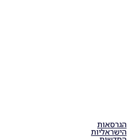
19:10
PES21
PC/ SP
Football
Life 2026
V1.00
Noam_r
17/10/2025
17:41
הגרסאות
הישראליות
החדשות