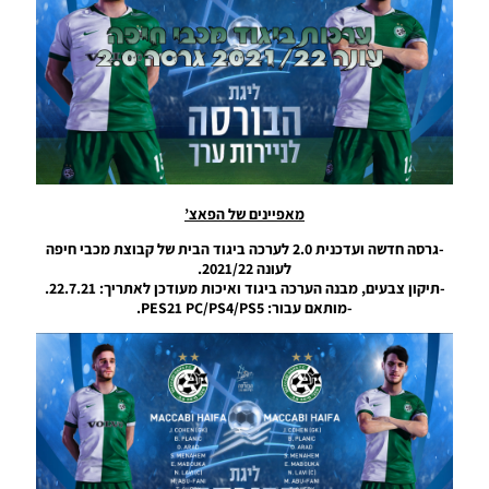
עונה 2026
– Graphic
Menu
Mod For
Winner
League
Season
2026
Noam_r
20/09/2025
17:00
מאפיינים של הפאצ’
PES21
-גרסה חדשה ועדכנית 2.0 לערכה ביגוד הבית של קבוצת מכבי חיפה
PC/PS/
לעונה 2021/22.
חבילה
-תיקון צבעים, מבנה הערכה ביגוד ואיכות מעודכן לאתריך: 22.7.21.
ערכות ביגוד
-מותאם עבור: PES21 PC/PS4/PS5.
רטרו (בית’ר
ירושלים,
הפועל באר
שבע, הפועל
ת”א, מכבי
ת”א ומכבי
חיפה) –
Retro
Clothing