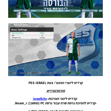
Kits
Package
(Beitar
Jerusalem,
Hapoel
Beer
Sheva,
Hapoel Tel
Aviv,
Maccabi
Tel Aviv
And
Maccabi
Haifa)
Noam_r
19/07/2025
17:06
קרדיט ליוצרי הפאצ’: צוות PES-ISRAEL
PES21
PC/PS/
תודות/קרדיט
ערכה ביגוד
רטרו עבור
-קרדיט ליוצר הערכות:
israelkits
בית’ר
-קרדיט להפיכת גרסת שרת עבור גרסה PC (מחשב): Noam_r.
ירושלים