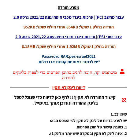
Sets
מפרט הורדה
Season
2021/22
עבור מחשב (PC)| ערכות ביגוד מכבי חיפה עונה 2021/22 גרסה 2.0
Noam_r
הורדה בחלק 1 שוקל: 854KB אחרי חילוץ שוקל: 952KB
18/06/2022
08:26
עבור סוני (PS)| ערכות ביגוד מכבי חיפה עונה 2021/22 גרסה 2.0
PES21 PC
הורדה בחלק 1 שוקל: 1.92MB אחרי חילוץ שוקל: 6.18MB
/ קובץ
תיקון|
Password RAR:pes-israel2021
ערכה
*יש לכתוב באותיות קטנות או גדולות.
ביגוד רטרו
לעונה
משתמש יקר, חובה להגיב בתוכן הפרסום כדי לצפות בלינקים
להורדה
1930 עבור
מכבי
דיווח לינק לא תקין
תל-אביב –
Kits
קישור ההורדה לא תקין?!! לחץ כאן לדיווח כדי שנוכל לטפל
Retro
בלינק ההורדה ונעדכן אותך באימייל .
Clothing
For The
שימו לב..!
1930
יש לפרט בדיווח על לינק לא תקין לפי הטופס הבא:
Season
1. כתובת קישור של תוכן הפרסום.
For
Maccabi
2. איזה לינק לא תקין (במקרה שיש יותר מלינק 1).