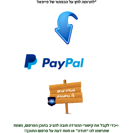
*לתרומה לחץ על הכפתור של פייפאל
תפריט
גרפי עבור
מכבי חיפה
עונה 2023
– Graphic
Menu
Mod
Maccabi
Haifa
Season
2023
Noam_r
02/04/2023
20:00
PES21
PC/PS4/PS5
/ ערכות
ביגוד גמר
גביע המדינה
עונה
2021/22 –
Kits State
->כדי לקבל את קישורי ההורדה חובה להגיב בתוכן הפרסום, נשמח
Cup Final
שתרשמו לנו “תודה” או חוות דעת על פרסום התוכן!!
Clothing