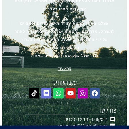
אנחנו PES-ISRAEL אתר הישראלי שמביא ונותן לכם
את עולם הפרו בעברית
אצלנו באתר תמצאו הורדות של מודים ופאצ’ים
למשחק, מדריכים, גרסאות ישראליות ובלעדיות לאתר
על ידי צוות יוצרים שלנו, תמיכה טכנית בערוץ
הדיסקורט שלנו
ועוד שלל ענק שאנו מקדמים באתר.
קרא עוד
עקבו אחרינו
צרו קשר
דיסקורט - תמיכה טכנית
pesisrael0@gmail.com