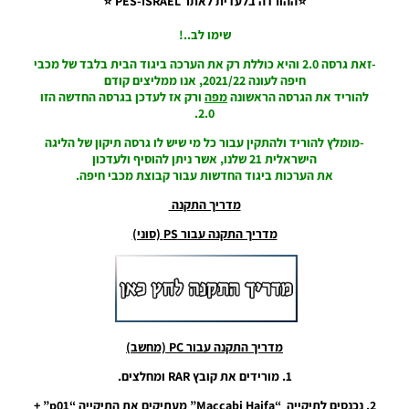
עונה
⭐ההורדה בלעדית לאתר PES-ISRAEL ⭐
1996/97 –
Retro
שימו לב..!
Clothing
-זאת גרסה 2.0 והיא כוללת רק את הערכה ביגוד הבית בלבד של מכבי
Kit For
חיפה לעונה 2021/22, אנו ממליצים קודם
Bether
להוריד את הגרסה הראשונה
מפה
ורק אז לעדכן בגרסה החדשה הזו
Jerusalem
2.0.
Season
1996/97
-מומלץ להוריד ולהתקין עבור כל מי שיש לו גרסה תיקון של הליגה
Noam_r
הישראלית 21 שלנו, אשר ניתן להוסיף ולעדכון
12/01/2024
את הערכות ביגוד החדשות עבור קבוצת מכבי חיפה.
09:01
מדריך התקנה
PES21
מדריך התקנה עבור PS (סוני)
PS4/PS5/PC
/ חבילה
ערכות ביגוד
מכבי חיפה
עונה
2023/24 –
Maccabi
מדריך התקנה עבור PC (מחשב)
Haifa
Clothing
1. מורידים את קובץ RAR ומחלצים.
Sets
Package
2. נכנסים לתיקייה “Maccabi Haifa” מעתיקים את התיקייה “p01” +