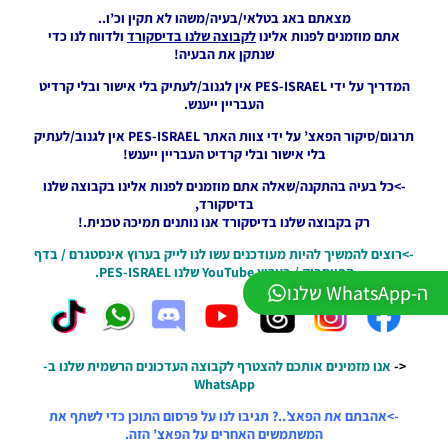
2026
מצאתם באג בטלאי/בעיה/משהו לא תקין וכ’ו..
גרסה 1.1
אתם מוזמנים לפנות אלינו
לקבוצה שלנו בדיסקורד
ולדווח לנו כדי
– PATCH
שנתקן את הבעיה!
LEAGUE
WINNER
המדריך על ידי PES-ISRAEL אין לגנוב/לעתיק בלי אישור ובלי קרדיט
SEASON
העבריין ייענש.
Winter
תרגום/סיקור הפאצ’ על ידי צוות האתר PES-ISRAEL אין לגנוב/לעתיק
2026
בלי אישור ובלי קרדיט העבריין ייענש!
VERSION
1.1
->כל בעיה בהתקנה/שאלה אתם מוזמנים לפנות אלינו בקבוצה שלנו
Noam_r
בדיסקורד,
01/06/2026
רק בקבוצה שלנו בדיסקורד אנו נותנים תמיכה טכנית.!
09:43
->רוצים להמשיך להיות מעודכנים עשו לנו לייק בערוץ אינסטגרם / בדף
PES21 PC
הפייסבוק / בערוץ YouTube שלנו PES-ISRAEL.
/ ממסד
ה-WhatsApp שלנו
נתונים ליגת
WINNER
עונה חורף
2026 גרסה
->
אנו מזמינים אותכם להצטרף לקבוצה העדכונים הרשמית שלנו ב-
1.1 –
WhatsApp
DATABASE
LEAGUE
->אהבתם את הפאצ’..? תגיבו לנו על פרסום התוכן כדי לשתף את
WINNER
המשתמשים האחרים על הפאצ’ הזה.