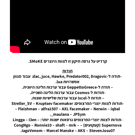
EvoWeb
Patch
2024
Version
3.0
Noam_r
07/10/2024
21:31
PES21 PC
/
קרדיט על גרסה תיקון זו לצוות היוצרים SMoKE.
EvoWeb
Patch
תודות
2024
-תודה ל-zlac, juce, Hawke, Predator002, Dragovic עבור מגוון
Version
אפשרויות lua.
1.0
– תודה ל-GeppettoGreece עבור ערכות הליגה היוונית.
-תודות ל-Cosmos עבור ערכות הליגה השנייה.
Noam_r
– תודות ל-Ixcel עבור ערכות שלישיות שונות.
28/01/2024
18:42
-תודות לצוות יוצרי הפרצופים: Streller_SV – Kruptsev facemaker
– Fleishman – alfra1507 – AXL Facemaker – Nerwin – iqbal
maulana – JPSym_.
PES21 PC
-תודות לצוות יוצרי הפרצופים גרסאות ישנות יותר: Lingga – I3en –
/ עונת
Supernova (קעקועים) – CongNgo – Ronnie10 – shaft – mrk –
2023/24
IagoVenom – Marcel Manske – AKS – StevenJosu07.
אירופה