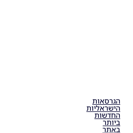
Unlocked
For
EFootball
V5.1
Noam_r
12/10/2025
06:43
הגרסאות
הישראליות
החדשות
ביותר
באתר