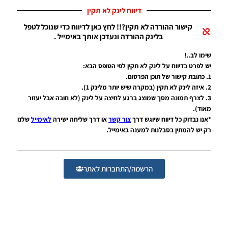
/ גרסה
דיווח לינק לא תקין
תיקון ליגת
WINNER
קישור ההורדה לא תקין?!! לחץ כאן לדיווח כדי שנוכל לטפל
עונה קיץ
בלינק ההורדה ונעדכן אותך באימייל .
2025/26
גרסה 1.0
שימו לב..!
– PATCH
יש לפרט בדיווח על לינק לא תקין לפי הטופס הבא:
LEAGUE
1. כתובת קישור של תוכן הפרסום.
WINNER
SEASON
2. איזה לינק לא תקין (במקרה שיש יותר מלינק 1).
SUMMER
3. לצרף תמונה מסך שמוצג ברגע לחיצה על לינק (לא חובה אבל יעזור
2025/26
מאוד).
VERSION
*אנו נבדוק כל דיווח שיוגש דרך
צור קשר
או דרך שליחה ישירה
לאימייל
שלנו
1.0
רק יש להמתין בסבלנות למענה באימייל.
Noam_r
01/12/2025
09:47
הרשמה/התחברות לאתר
EFootball
26 PC/
Patch
EPatch
2026
V35.0 +
Update