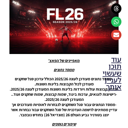
עוד
מאפיינים של הפאצ’
תוכן
ממסד נתונים
שעשוי
לעניין
-ממסד נתונים מעודכן לעונה 2025/26 הכולל עדכון סגל שחקנים
מעודכן לכול הקבוצות בליגות השונות.
אותך
-עדכון קבוצות עולות ויורדות בליגות השונות המעודכן לעונה 2025/26.
-רישיונות לוגואים, ערכות ביגוד, שמות קבוצות, שמות שחקנים ועוד..
PES21
המעודכן לעונה 2025/26.
PC/ SP
-ממסד הנתונים עבור סגל השחקנים לנבחרות לאומיות מעודכנים אך
Football
עדיין ממתינים לרשמה העדכנית של סגל השחקנים עבור נבחרות אשר
Life 2026
יוצג בטורניר גביע העולם 26 (מונדיאל 26) בחודש נובמבר.
UPDATE
שיפורים נוספים
1.3/FACES