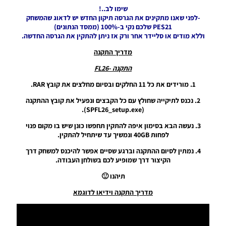
עדכון
שימו לב..!
קובץ
-לפני שאנו מתקינים את הגרסה תיקון החדש יש לדאוג שהמשחק
העברות
PES21 שלכם נקי ב-100% (ממסד הנתונים)
קיץ חלק 1
וללא מודים או סליידר אחר ורק אז ניתן להתקין את הגרסה החדשה.
+ חלק 2 –
Season
מדריך התקנה
2023/24
Europe
התקנה -FL26
Summer
Transfer
1. מורידים את כל 11 החלקים ובסיום מחלצים את קובץ RAR.
File
2. נכנס לתיקייה שחולץ עם כל הקבצים ונפעיל את קובץ ההתקנה
Update
(SPFL26_setup.exe).
Part 1 +
Part 2
3. נעשה הבא בסימון איפה להתקין תחפשו כונן שיש בו מקום פנוי
Noam_r
לפחות 40GB ונמשיך עד שיתחיל להתקין.
16/09/2023
21:08
4. נמתין לסיום ההתקנה וברגע שסיים אפשר להיכנס למשחק דרך
הקיצור דרך שמופיע לכם בשולחן העבודה.
PES21 PC
תיהנו 🙂
/ עדכון
קובץ
מדריך התקנה וידיאו לדוגמא
אפשרות
עונה
2023/24
– Option