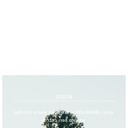
אודותינו
אנחנו PES-ISRAEL אתר הישראלי שמביא ונותן לכם
את עולם הפרו בעברית