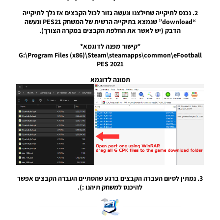
PES21 PC
/ גרסה
2. נכנס לתיקייה שחילצנו ונעשה גזור לכול הקבצים אז נלך לתיקייה
מודים
“download” שנמצא בתיקייה הרשית של המשחק PES21 ונעשה
ליגת
הדבק (יש לאשר את החלפת הקבצים במקרה הצורך).
Winner
*קישור מפנה לדוגמא*
עונה 2026
G:\Program Files (x86)\Steam\steamapps\common\eFootball
גרסה 1.0
PES 2021
– Version
Mod
תמונה לדוגמא
League
Winner
Season
2026
Version
1.0
Noam_r
23/07/2026
09:48
PES21
3. נמתין לסיום העברה הקבצים ברגע שהסתיים העברה הקבצים אפשר
PS4/PS5
להיכנס למשחק תיהנו :).
/ גרסה
תיקון ליגת
WINNER
עונה חורף