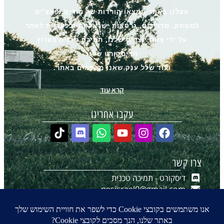
אצלנו באתר תמצאו הורדות של מודים ופאצ’ים
למשחק, מדריכים, גרסאות ישראליות ובלעדיות לאתר
על ידי צוות יוצרים שלנו, תמיכה טכנית בערוץ
הדיסקורט שלנו
ועוד שלל ענק שאנו מקדמים באתר.
קרא עוד
עקבו אחרינו
צרו קשר
דיסקורט - תמיכה טכנית
pesisrael0@gmail.com
יצירת קשר ב-WhatsApp
הערוץ שלנו ב-WhatsApp
0