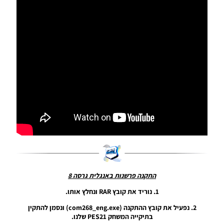
File
Update
Season
2023/24
Noam_r
16/09/2023
15:22
PES21 PC
/ EvoWeb
Patch
2023 V1.0
Noam_r
04/02/2023
08:34
PES21 PC
/ Option
File Full
התקנה פרשנות באנגלית גרסה 8
V13
Season
1. נוריד את קובץ RAR ונחלץ אותו.
2022/23
2. נפעיל את קובץ ההתקנה (com268_eng.exe) ונסמן להתקין
By
בתיקייה המשחק PES21 שלנו.
Emerson