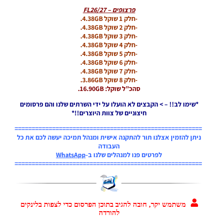
Noam_r
06/12/2025
פרצופים – FL26/27
07:25
-חלק 1 שוקל 4.38GB.
-חלק 2 שוקל 4.38GB.
PES21 PC
-חלק 3 שוקל 4.38GB.
/ ממסד
-חלק 4 שוקל 4.38GB.
נתונים ליגת
-חלק 5 שוקל 4.38GB.
WINNER
-חלק 6 שוקל 4.38GB.
עונה קיץ
-חלק 7 שוקל 4.38GB.
2025/26
-חלק 8 שוקל 3.86GB.
גרסה 1.0 –
סהכ”ל שוקל: 16.90GB.
DATABASE
*שימו לב!! – > הקבצים לא הועלו על ידי השרתים שלנו והם פרסומים
LEAGUE
חיצוניים של צוות היוצרים!!*
WINNER
SEASON
=======================================================
SUMMER
ניתן להזמין אצלנו תור להתקנה אישית ומנהל תמיכה יעשה לכם את כל
2025/26
העבודה
VERSION
לפרטים פנו למנהלים שלנו ב-
WhatsApp
1.0
=======================================================
Noam_r
01/12/2025
09:50
PES21
משתמש יקר, חובה להגיב בתוכן הפרסום כדי לצפות בלינקים
PS4/PS5
להורדה