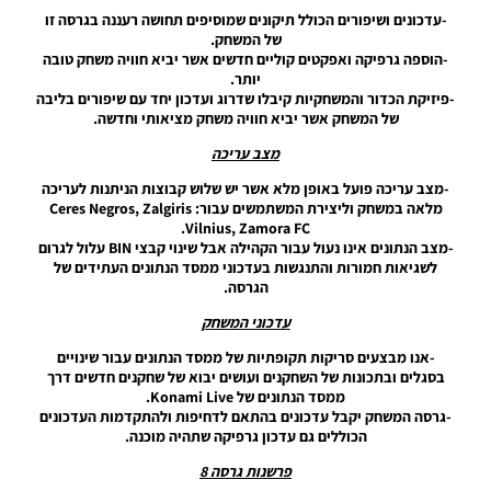
UPDATE
-עדכונים ושיפורים הכולל תיקונים שמוסיפים תחושה רעננה בגרסה זו
1.0
של המשחק.
Noam_r
-הוספה גרפיקה ואפקטים קוליים חדשים אשר יביא חוויה משחק טובה
04/11/2025
יותר.
19:10
-פיזיקת הכדור והמשחקיות קיבלו שדרוג ועדכון יחד עם שיפורים בליבה
של המשחק אשר יביא חוויה משחק מציאותי וחדשה.
PES21
PC/ PS4/
מצב עריכה
PS5 /
Option
-מצב עריכה פועל באופן מלא אשר יש שלוש קבוצות הניתנות לעריכה
File
מלאה במשחק וליצירת המשתמשים עבור: Ceres Negros, Zalgiris
Season
Vilnius, Zamora FC.
2025/26
-מצב הנתונים אינו נעול עבור הקהילה אבל שינוי קבצי BIN עלול לגרום
Full
לשגיאות חמורות והתנגשות בעדכוני ממסד הנתונים העתידים של
Update
הגרסה.
Noam_r
עדכוני המשחק
12/09/2025
08:54
-אנו מבצעים סריקות תקופתיות של ממסד הנתונים עבור שינויים
בסגלים ובתכונות של השחקנים ועושים יבוא של שחקנים חדשים דרך
PES21 PC
ממסד הנתונים של Konami Live.
/ PS4 /
-גרסה המשחק יקבל עדכונים בהתאם לדחיפות ולהתקדמות העדכונים
PS5 /
הכוללים גם עדכון גרפיקה שתהיה מוכנה.
Option
File
פרשנות גרסה 8
LEGACY