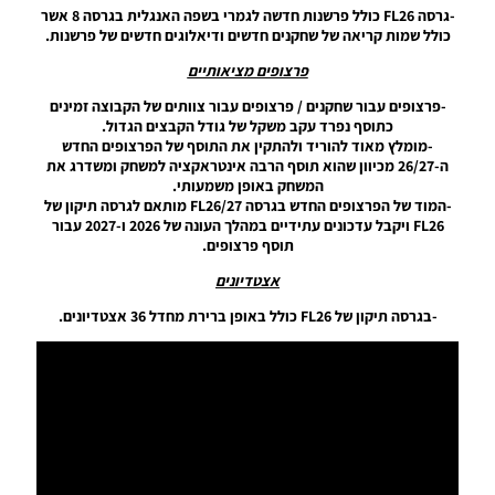
-גרסה FL26 כולל פרשנות חדשה לגמרי בשפה האנגלית בגרסה 8 אשר
V1
כולל שמות קריאה של שחקנים חדשים ודיאלוגים חדשים של פרשנות.
Noam_r
09/10/2024
פרצופים מציאותיים
23:08
-פרצופים עבור שחקנים / פרצופים עבור צוותים של הקבוצה זמינים
PES21 PC
כתוסף נפרד עקב משקל של גודל הקבצים הגדול.
/ רישיון
-מומלץ מאוד להוריד ולהתקין את התוסף של הפרצופים החדש
ממסד
ה-26/27 מכיוון שהוא תוסף הרבה אינטראקציה למשחק ומשדרג את
נתונים
המשחק באופן משמעותי.
(העברות
-המוד של הפרצופים החדש בגרסה FL26/27 מותאם לגרסה תיקון של
קיץ) עבור
FL26 ויקבל עדכונים עתידיים במהלך העונה של 2026 ו-2027 עבור
EWP גרסה
תוסף פרצופים.
3.0 –
אצטדיונים
Option
File
-בגרסה תיקון של FL26 כולל באופן ברירת מחדל 36 אצטדיונים.
(Summer
Transfers)
EWP V3.0
Noam_r
09/10/2024
18:57
PES21 PC
/