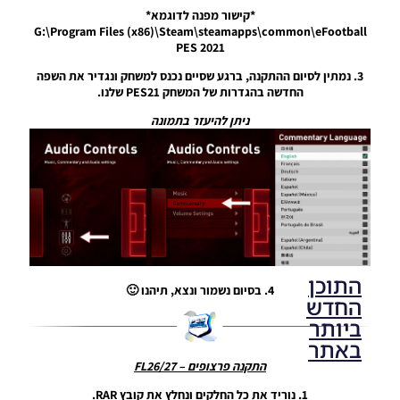
Pereira &
*קישור מפנה לדוגמא*
Frank
G:\Program Files (x86)\Steam\steamapps\common\eFootball
Valo
PES 2021
Noam_r
10/10/2022
3. נמתין לסיום ההתקנה, ברגע שסיים נכנס למשחק ונגדיר את השפה
12:00
החדשה בהגדרות של המשחק PES21 שלנו.
ניתן להיעזר בתמונה
התוכן
4. בסיום נשמור ונצא, תיהנו 🙂
החדש
ביותר
באתר
התקנה פרצופים – FL26/27
1. נוריד את כל החלקים ונחלץ את קובץ RAR.