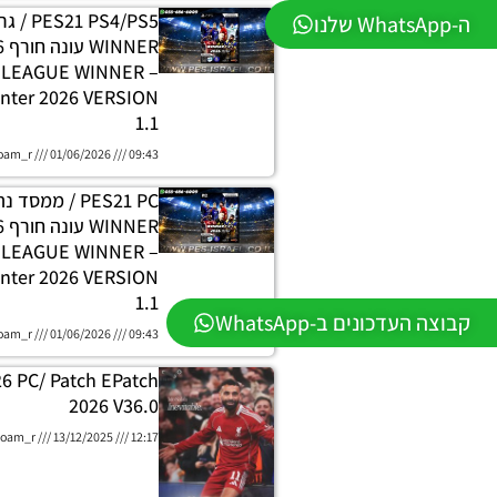
 PS4/PS5
ה-WhatsApp שלנו
H LEAGUE WINNER
nter 2026 VERSION
1.1
oam_r
01/06/2026
09:43
PES21 PC / ממסד
E LEAGUE WINNER
nter 2026 VERSION
1.1
קבוצה העדכונים ב-WhatsApp
oam_r
01/06/2026
09:43
26 PC/ Patch EPatch
2026 V36.0
oam_r
13/12/2025
12:17