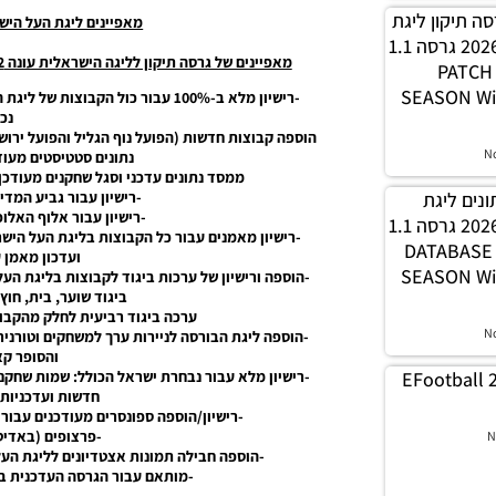
PES21 / גרסה תיקון ליגת
מאפיינים ליגת העל הישראלית 22 גרסה
WINNER עונה חורף 2026 גרסה 1.1
מאפיינים של גרסה תיקון לליגה הישראלית עונה 2022 1.0 מהדורה רגילה (לליגת העל הישראלית 22)
– PATC
SEASON Wi
נכו
הוספה קבוצות חדשות (הפועל נוף הגליל והפועל ירושל
N
נתונים סטטיסטים מעוד
ממסד נתונים עדכני וסגל שחקנים מעודכן לכול 
-רישיון עבור גביע המדינ
 נתונים ליגת
-רישיון עבור אלוף האלופ
WINNER עונה חורף 2026 גרסה 1.1
-רישיון מאמנים עבור כל הקבוצות בליגת העל היש
– DATABAS
ועדכון מאמן 
SEASON Wi
ביגוד שוער, בית, חוץ
ערכה ביגוד רביעית לחלק מהקבוצ
N
-הוספה ליגת הבורסה לניירות ערך למשחקים וטורניר
והסופר קא
-רישיון מלא עבור נבחרת ישראל הכולל: שמות שחקני
EFootball 
חדשות ועדכניות 
-רישיון/הוספה ספונסרים מעודכנים עבור
-פרצופים (באדיט
N
-הוספה חבילה תמונות אצטדיונים לליגת העל
-מותאם עבור הגרסה העדכנית ביותר של 21 PS4/PS5