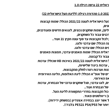
 רגילה 1.0
-רישיון מלא ב-100% עבור כול הקבוצות של ליגת העל הישראלית לעונה 2021/22 הכולל: שמות קבוצות
נים,
ים), שמות שחקנים נכונים, לוגואים חדשים ומעודכנים,
כנים עבור כל השחקנים,
הקבוצות עד סוף עונה הקיץ 21 ועוד..
ה הכולל: שם עדכני ולוגו.
ים הכולל: שם עדכני ולוגו.
ראלית הכולל: שמות מאמנים עדכני, תמונות מאמנים
עבור כל קבוצה.
-הוספה ורישיון של ערכות ביגוד לקבוצות בליגת העל הישראלית לעונה 2021/22 באיכות HD שכולל: ערכות
, ערכות ביגוד שלישיות,
ות וערכות רטרו לחלק מהקבוצות.
ים של אופ”א הכולל: ליגת האלופות, הליגה האירופית
פ האירופי.
ם, לוגו עדכני, סגל שחקנים עדכני של הנבחרת, ערכות
של הנבחרת ועוד..
 כול הקבוצות בחדרי התקשורת לליגת העל.
) ריאלסטים מאוד.
 אשר יוצג בבחירה אצטדיון (במשחק ידידות).
PES בלבד!!.