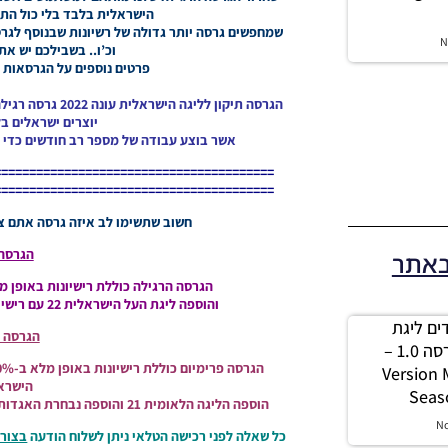
הישראלית בלבד בלי כול הת
שמחפשים גרסה יותר גדולה של רשיונות שבנוסף לגרס
N
וכ’ו.. בשבילכם יש את
פרטים נוספים על הגרסאות 
יוצרים ישראלים בל
אשר בוצע עבודה של מספר רב חודשים כדי ל
========================================
========================================
חשוב שתשימו לב איזה גרסה אתם צר
הגרסה 
באתר
הגרסה הרגילה כוללת רישיונות באופן מלא ב-100% לכול הליגות והקבו
והוספה ליגת העל הישראלית 22 עם רישיון מלא ועדכני, לעוד פרטים בתוכן הפרסום.
 מודים ליגת
הגרסה ה
Winner עונה 2026 גרסה 1.0 –
Version
הישראלי
Seas
הוספה הליגה הלאומית 21 והוספה נבחרת האגדות עם רישיון מלא ועדכני, לעוד פרטים בתוכן הפרסום.
N
כל שאלה לפני רכישה הטלאי ניתן לשלוח הודעה
בצור 