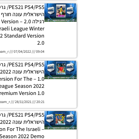
PS4/PS5
רגילה 2.0 – n
raeli League Winter
2 Standard Version
2.0
oam_r
07/04/2022
09:04
PS4/PS5
ch Version For The
 League Season 2022
remium Version 1.0
oam_r
28/11/2021
20:21
PS4/PS5
ion For The Israeli
 Season 2022 Demo