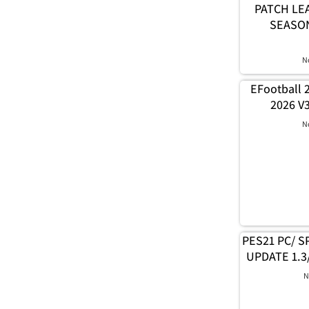
1.0 – PATC
SEASON
N
EFootball 
2026 V3
N
PES21 PC/ SP
UPDATE 1.3
N