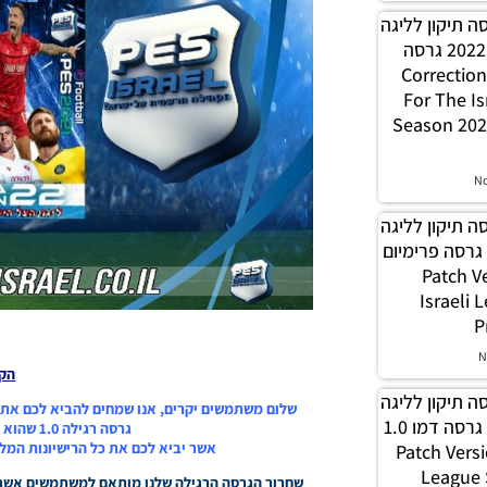
PES21 / גרסה תיקון לליגה
הישראלית עונה חורף 2022 גרסה
Correction Versio
For The Is
Season 202
N
PES21 / גרסה תיקון לליגה
הישראלית עונה 2022 גרסה פרימיום
1.0 – Pat
Israeli
P
N
הק
PES21 / גרסה תיקון לליגה
הישראלית עונה 2022 גרסה דמו 1.0
גרסה רגילה 1.0 שהוא הגרסה הסטנדרטית שלנו
אשר יביא לכם את כל הרישיונות המלאות ב-100% והמעודכנות ל
– Patch Vers
League
שחרור הגרסה הרגילה שלנו מותאם למשתמשים אשר רו