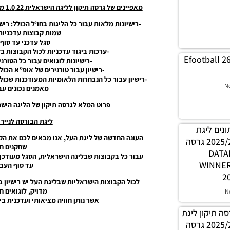
מאפיינים של גרסה תיקון לליגה הישראלית 22 1.0 מהדורה רגילה (ליגות והקבוצות בחו’ל במשחק PES21)
-רישיונות מלאות עבור כל הליגות בחו’ל הכולל: רישי
שמות קבוצות עדכניות 
סגל עדכני עד סוף עונה ה
-ערכות ביגוד עדכניות לכול הקבוצות בליגות השונות 
Efootball 2
-רישיונות לוגואים עבור כל הטור
-רישיון עבור טורנירים של אופ”א הכולל
-רישיון עבור כל הנבחרות הלאומיות המעודכנות שכול
N
מאמנים נכונים עב
פרוט המלא לגרסה תיקון של הליגה הישראלית עונה 2022 גרסה 
ליגת הבורסה לניירות ער
 נתונים ליגת
העונה החדשה של ליגת העל, אנו מבאים לכם את הק
WINNER עונה קיץ 2025/26 גרסה
שחקנים חד
1.0 – 
WINNE
עד סוף העברות 
2
לכול הקבוצות הישראליות שבליגת העל יש רישיון 
מדויק, לוגואים ח
N
אשר נותן חוויה מציאותי ועדכנית ביות
PES21 / גרסה תיקון ליגת
WINNER עונה קיץ 2025/26 גרסה