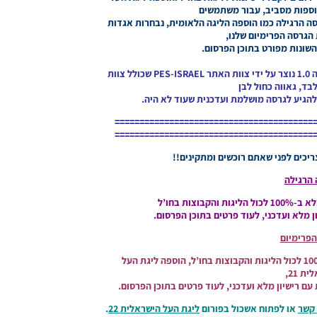
וספות מסביב, עבור משתמשים
ה הרגילה כמו הוספה הליגה הלאומית, נבחרות אגדות
 הגרסה הפרימיום שלנו,
השונות מפורט בתוכן הפרסום.
הגרסה תיקון לליגה הישראלית עונה 2022 גרסה רגילה 1.0 נוצר על ידי צוות האתר PES-ISRAEL שכולל צוות
בד, גאווה כחול לבן
הגיע לגרסה מושלמת ועדכנית שעוד לא היה.
========================================
========================================
יכים לפני שאתם רוכשים ומתקינים!!
הרגילה
צות בחו’ל
פרימיום
הגרסה פרימיום כוללת רישיונות באופן מלא ב-100% לכול הליגות והקבוצות בחו’ל, הוספה ליגת העל
ת 21,
קשר
או לפתוח אשכול בפורום
ליגת העל הישראלית 22
.