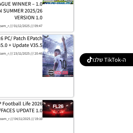
H LEAGUE WINNER
 SUMMER 2025/26
VERSION 1.0
oam_r
01/12/2025
09:47
26 PC/ Patch EPatch
5.0 + Update V35.5
oam_r
23/11/2025
20:46
ה-TikTok שלנו
 Football Life 2026
/FACES UPDATE 1.0
oam_r
04/11/2025
19:10