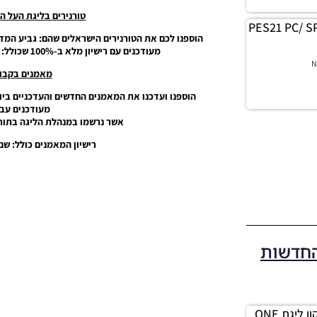
טורנירים בליגת העל הישרא
PES21 PC/ SP
הוספנו לכם את הטורנירים הישראלים שהם: גביע המדי
מעודכנים עם רישיון מלא ב-100% שכולל: שם טורניר נכון ומציאותי הכולל לוגו מעודכן.
N
מאמנים בקבוצ
הוספנו ועדכנו את המאמנים החדשים והעדכניים בי
מעודכנים עבו
אשר נרשמו במנהלת הליגה בתור מאמ
רישיון המאמנים כולל: שם
החדשות
PES21 PC / גרסה תיקון ליגת ONE