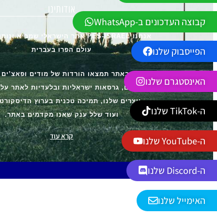
אודותינו
קבוצה העדכונים ב-WhatsApp
אנחנו PES-ISRAEL אתר הישראלי שמביא ו
הפייסבוק שלנו
עולם הפרו בעברית
אצלנו באתר תמצאו הורדות של מודים ופאצ’ים
האינסטגרם שלנו
מדריכים, גרסאות ישראליות ובלעדיות לאתר על י
יוצרים שלנו, תמיכה טכנית בערוץ הדיסקורט 
ה-TikTok שלנו
ועוד שלל ענק שאנו מקדמים באתר.
קרא עוד
ה-YouTube שלנו
ה-Discord שלנו
האימייל שלנו