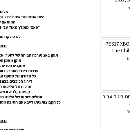
N
שלום 
היום אנחנו מביאים לכם 2 גרסאות עדכניות לפאצ’ של DFL
המותאם לPS4 בלבד
*פאצ’ מומלץ מאוד על ידי צוות ה
לגרסה קודמת
PES17 XBOX
גרסה .0
The Chil
תוקן באג (ערכה הביתה של לסטר, אצ
N
תוקן מאמן חס
שחקנים חסרים ב
ערכות ביגוד מספר 3 נוספות בצוותות הבונדסליגה.
כל הדירוג של שחקני הב
דירוג הכוכבים בבונ
ערכות של אליפות הל
קופנהגן,לגיה ורשה 
ט ערכות ביגוד עבור
סמלים ושמות של הליגה השנ
כל הקבוצות ניתן לייבא עם התיבה מסו
N
גרסה .5
סודר סדר עדכני