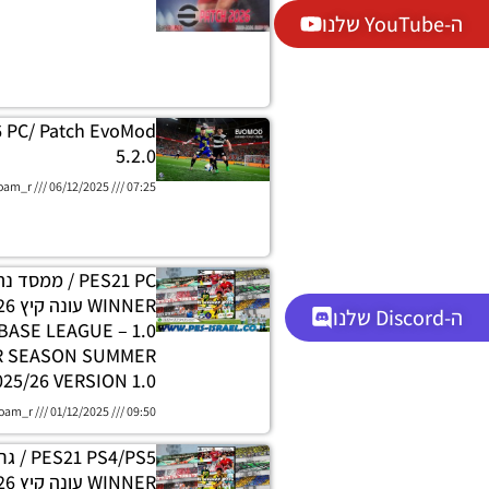
ה-YouTube שלנו
6 PC/ Patch EvoMod
5.2.0
oam_r
06/12/2025
07:25
PES21 PC / ממסד
ה-Discord שלנו
DATABASE LEAGUE
R SEASON SUMMER
025/26 VERSION 1.0
oam_r
01/12/2025
09:50
 PS4/PS5