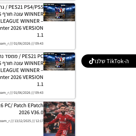
 PS4/PS5
H LEAGUE WINNER
nter 2026 VERSION
1.1
oam_r
01/06/2026
09:43
PES21 PC / ממסד
ה-TikTok שלנו
E LEAGUE WINNER
nter 2026 VERSION
1.1
oam_r
01/06/2026
09:43
26 PC/ Patch EPatch
2026 V36.0
oam_r
13/12/2025
12:17