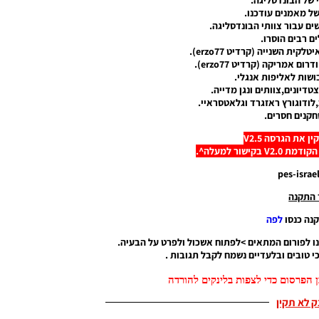
ל מאמנים עודכנו.
ים עבור צוותי הבונדסליגה.
ם רבים הוסרו.
ית השנייה (קרדיט erzo77).
ם אמריקה (קרדיט erzo77).
ושות לאליפות אנגלי.
דיונים,צוותים ונגן מדייה.
,לודוגורץ ראזגרד וגלאטסראיי.
קנים חסרים.
 את הגרסה V2.5
ישור למעלה^.
 התקנה
נה כנסו
לפה
ו לפורום המתאים >לפתוח אשכול ולפרט על הבעיה.
 טובים ובלעדיים נשמח לקבל תגובות .
 הפרסום כדי לצפות בלינקים להורדה
נק לא תקין