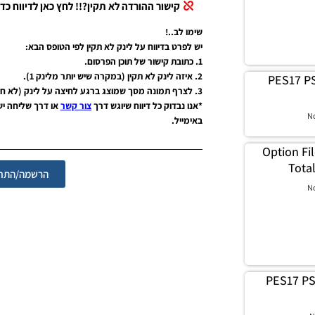
קישור ההורדה לא תקין?!! לחץ כאן לדיווח כדי
שימו לב..!
יש לפרט בדיווח על לינק לא תקין לפי הטופס הבא:
1. כתובת קישור של תוכן הפרסום.
2. איזה לינק לא תקין (במקרה שיש יותר מלינק 1).
PES17 PS
3. לצרף תמונה מסך שמוצג ברגע לחיצה על לינק (לא חובה אבל יעזור מאוד).
*אנו נבדוק כל דיווח שיוגש דרך
צור קשר
או דרך שליחה י
N
באימייל.
PES17  / עדכון Option File
Total
הרשמה/התחב
N
PES17 PS