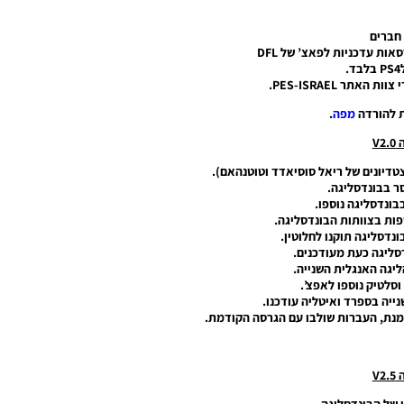
חברים
.
אתר PES-ISRAEL.
 להורדה
מפה
.
V2
טדיונים של ריאל סוסיאדד וטוטנהאם).
ר בבונדסליגה.
בונדסליגה נוספו.
ונדסליגה תוקנו לחלוטין.
דסליגה כעת מעודכנים.
יגה האנגלית השנייה.
וסלטיק נוספו לאפצ’.
ייה בספרד ואיטליה עודכנו.
מנת, העברות שולבו עם הגרסה הקודמת.
V2
 של הבונדסליגה.