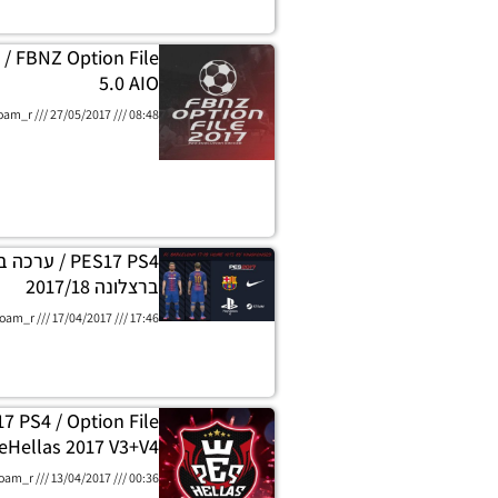
/ FBNZ Option File
5.0 AIO
oam_r
27/05/2017
08:48
PES17 PS4 / ע
ברצלונה 2017/18
oam_r
17/04/2017
17:46
7 PS4 / Option File
eHellas 2017 V3+V4
oam_r
13/04/2017
00:36