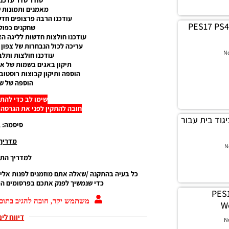
מאמנים ותמונות ש
עודכנו הרבה פרצופים חדש
PES17 PS4 
שחקנים כפולי
עודכנו חולצות חדשות לליגה האיטלק
עריכה לכול הנבחרות של צפון ודרו
N
עודכנו חולצות ותלב
תיקון באגים בשמות של אצט
הוספה ותיקון קבוצות רוסטוב
הוספה של שח
שימו לב כדי להתקין
חובה להתקין לפני את הגרסה הקודמת V2.0 בק
רכה ביגוד בית עבור
סיסמה: pes-israel
מדריך
N
למדריך התק
כל בעיה בהתקנה /שאלה אתם מוזמנים לפנות אלינ
כדי שנמשיך לפנק אתכם בפרסומים הכי
PES1
משתמש יקר, חובה להגיב בתוכן
W
דיווח לי
N