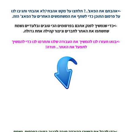
Data
Pack
->אהבתם את הפאצ’..? תלחצו על מקש אהבתי/לא אהבתי ותגיבו לנו
3.00 &
על פרסום התוכן כדי לשתף את המשתמשים האחרים על הפאצ’ הזה.
Patch
->כדי שנמשיך לפנק אתכם בפרסומים הכי טובים ובלעדיים נשמח
1.03.00
שתשתפו את האתר לחברים וניצור קהילה אחת גדולה.
Noam_r
06/12/2019
->בואו תעזרו לנו להמשיך את העבודה שלנו ותתרמו לנו כדי להמשיך
14:05
לתפעל את האתר.. תודה!
PES20
PC /
Data
Pack
2.01 &
Patch
1.02.01
Noam_r
08/11/2019
10:10
->כדי לקבל את קישורי ההורדה חובה להגיב בתוכן הפרסום, נשמח
שתרשמו לנו “תודה” או חוות דעת על פרסום התוכן!!
הורדה בחלק 1 שוקל: 946MB אחרי חילוץ שוקל: 1.22GB