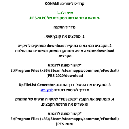
PES20 PC
קרדיט ליוצרים: KONAMI
/ Data
Pack 6.00
שימו לב..!
& Patch
-מותאם עבור הגרסה המקורית של PES20 PC.
1.06.00
מדריך התקנה
Noam_r
09/04/2020
1. מחלצים את קובץ RAR.
07:09
2. הקבצים הנמצאים בתיקייה download מעתיקים לתיקייה
PES20 PC
download שנמצא איפה שמותקן המשחק ומאשרים את החלפת
/ Data
הקבצים.
Pack 5.00
& Patch
*קישור מפנה לדוגמא
1.05.00
(E:/Program Files (x86)/Steam/steamapps/common/eFootball
PES 2020/download)
Noam_r
06/03/2020
3. מתקינים את הפאצ’ דרך התוכנה DpFileList Generator
10:23
מדריך לשימוש בתוכנה
לחץ פה
.
PES20 PC
4. מעתיקים את הקובץ “PES2020” לתיקייה הרשית של המשחק
/ Data
ומאשרים את החלפת הקבצים.
Pack 4.00
& Patch
*קישור מפנה לדוגמא
1.04.00
(E:/Program Files (x86)/Steam/steamapps/common/eFootball
PES 2020)
Noam_r