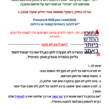
Password RAR:pes-israel2020
*יש לכתוב באותיות קטנות או גדולות.
משתמש יקר, חובה להגיב בתוכן הפרסום כדי לצפות בלינקים
להורדה
דיווח לינק לא תקין
התוכן
קישור ההורדה לא תקין?!! לחץ כאן לדיווח כדי שנוכל לטפל
החדש
בלינק ההורדה ונעדכן אותך באימייל .
ביותר
שימו לב..!
באתר
יש לפרט בדיווח על לינק לא תקין לפי הטופס הבא:
1. כתובת קישור של תוכן הפרסום.
2. איזה לינק לא תקין (במקרה שיש יותר מלינק 1).
PES21 PC
3. לצרף תמונה מסך שמוצג ברגע לחיצה על לינק (לא חובה אבל יעזור
/ גרסה
מאוד).
מודים
*אנו נבדוק כל דיווח שיוגש דרך
צור קשר
או דרך שליחה ישירה
לאימייל
שלנו
ליגת
רק יש להמתין בסבלנות למענה באימייל.
Winner
עונה 2026
גרסה 1.0
– Version
Mod
הרשמה/התחברות לאתר
League
Winner