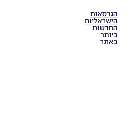
הגרסאות
הישראליות
החדשות
ביותר
באתר
PES21 PC
/ גרסה
תיקון ליגת
ONE
ZERO
עונה חורף
2024
גרסה 1.0
– PATCH
LEAGUE
ONE
ZERO
SEASON
WINTER