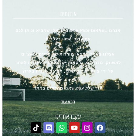
אודותינו
אנחנו PES-ISRAEL אתר הישראלי שמביא ונותן לכם
את עולם הפרו בעברית
אצלנו באתר תמצאו הורדות של מודים ופאצ’ים
למשחק, מדריכים, גרסאות ישראליות ובלעדיות לאתר
על ידי צוות יוצרים שלנו, תמיכה טכנית בערוץ
הדיסקורט שלנו
ועוד שלל ענק שאנו מקדמים באתר.
קרא עוד
עקבו אחרינו