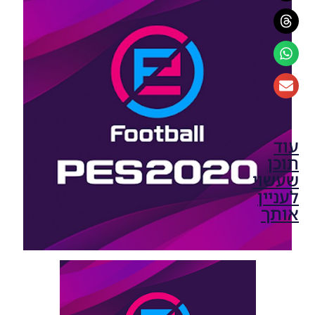
עוד
תוכן
שעשוי
לעניין
אותך
PES20 PC
/ Data
Pack 8.00
& Patch
1.08.01
Noam_r