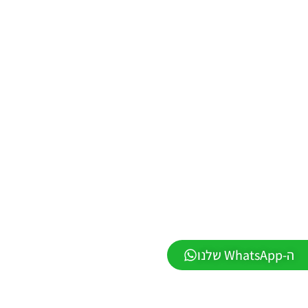
Noam_r
01/06/2026
09:43
PES21 PC
/ ממסד
נתונים ליגת
WINNER
עונה חורף
2026 גרסה
1.1 –
DATABASE
LEAGUE
WINNER
SEASON
Winter
2026
VERSION
1.1
Noam_r
ה-WhatsApp שלנו
01/06/2026
09:43
EFootball