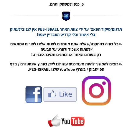
14/02/2020
5. כנסו למשחק ותהנו.
00:48
PES20
PC /
Data
תרגום/סיקור הפאצ’ על ידי צוות האתר PES-ISRAEL אין לגנוב/לעתיק
Pack 3.01
בלי אישור ובלי קרדיט העבריין יענש!
& Patch
1.03.02
->כל בעיה בהתקנה/שאלה אתם מוזמנים לפנות אלינו לפורום המתאים
>לפתוח אשכול ולפרט על הבעיה
Noam_r
רק בפורום האתר אנו נותנים תמיכה טכנית.!
10/01/2020
09:37
->רוצים להמשיך להיות מעודכנים עשו לנו לייק בערוץ אינסטגרם / בדף
הפייסבוק / בערוץ YouTube שלנו PES-ISRAEL.
PES20
PC /
Data
Pack 3.01
& Patch
1.03.01
Noam_r
20/12/2019
17:36
PES20
PC /