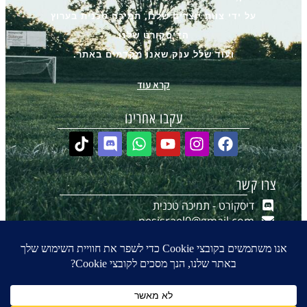
על ידי צוות יוצרים שלנו, תמיכה טכנית בערוץ
הדיסקורט שלנו
ועוד שלל ענק שאנו מקדמים באתר.
קרא עוד
עקבו אחרינו
צרו קשר
דיסקורט - תמיכה טכנית
pesisrael0@gmail.com
יצירת קשר ב-WhatsApp
הערוץ שלנו ב-WhatsApp
0
₪
0.00