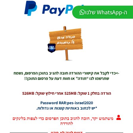
LEAGUE
WINNER
ה-WhatsApp שלנו
SEASON
Winter
2026
VERSION
1.1
Noam_r
01/06/2026
09:43
EFootball
26 PC/
->כדי לקבל את קישורי ההורדה חובה להגיב בתוכן הפרסום, נשמח
Patch
שתרשמו לנו “תודה” או חוות דעת על פרסום התוכן!!
EPatch
2026
V36.0
הורדה בחלק 1 שוקל: 525MB אחרי חילוץ שוקל: 526MB
Noam_r
Password RAR:pes-israel2020
13/12/2025
*יש לכתוב באותיות קטנות או גדולות.
12:17
משתמש יקר, חובה להגיב בתוכן הפרסום כדי לצפות בלינקים
Efootball
להורדה
26 PC/
Patch
דיווח לינק לא תקין