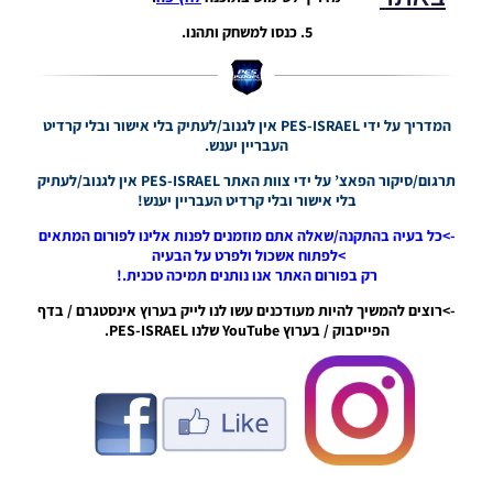
5. כנסו למשחק ותהנו.
PES21 PC
/ גרסה
מודים
ליגת
המדריך על ידי PES-ISRAEL אין לגנוב/לעתיק בלי אישור ובלי קרדיט
Winner
העבריין יענש.
עונה 2026
תרגום/סיקור הפאצ’ על ידי צוות האתר PES-ISRAEL אין לגנוב/לעתיק
גרסה 1.0
בלי אישור ובלי קרדיט העבריין יענש!
– Version
Mod
->כל בעיה בהתקנה/שאלה אתם מוזמנים לפנות אלינו לפורום המתאים
League
>לפתוח אשכול ולפרט על הבעיה
Winner
רק בפורום האתר אנו נותנים תמיכה טכנית.!
Season
2026
->רוצים להמשיך להיות מעודכנים עשו לנו לייק בערוץ אינסטגרם / בדף
Version
הפייסבוק / בערוץ YouTube שלנו PES-ISRAEL.
1.0
Noam_r
23/07/2026
09:48
PES21
PS4/PS5
/ גרסה