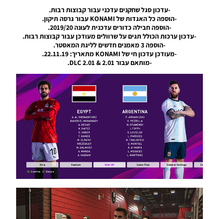
Patch 20
-עדכון סגל שחקנים עדכני עבור קבוצות רבות.
V20.2.6
-הוספה כל האגדות של KONAMI עבור גרסה תיקון.
AIO
-הוספה חבילה כדורים עדכנית לעונה 2019/20.
2019/20 +
-עדכון ערכות הכולל תגים על שרוולים מעודכן עבור קבוצות רבות.
DLC 8.0
-הוספה 3 מאמנים חדשים לליגת המאסטר.
-מעודכן עדכון חי של KONAMI מתאריך: 22.11.19.
Noam_r
-מותאם עבור DLC 2.01 & 2.01.
27/06/2020
10:31
PES20 PC
/ Smoke
Patch 20
V20.2.6
AIO + FIX
Season
2019/20
Noam_r
15/06/2020
20:31
PES20 PC
/
EvoWeb
Patch