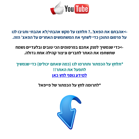
תיקון ליגת
WINNER
עונה חורף
2026
גרסה 1.1
– PATCH
->אהבתם את הפאצ’..? תלחצו על מקש אהבתי/לא אהבתי ותגיבו לנו
LEAGUE
על פרסום התוכן כדי לשתף את המשתמשים האחרים על הפאצ’ הזה.
WINNER
->כדי שנמשיך לפנק אתכם בפרסומים הכי טובים ובלעדיים נשמח
SEASON
שתשתפו את האתר לחברים וניצור קהילה אחת גדולה.
Winter
2026
*תלחץ על הכפתור ותתרמו לנו (כמה שאתם יכולים) כדי שנמשיך
VERSION
לתפעל את האתר!!
1.1
למידע נוסף לחץ כאן
Noam_r
01/06/2026
*לתרומה לחץ על הכפתור של פייפאל
09:43
PES21 PC
/ ממסד
נתונים ליגת
WINNER
עונה חורף
2026 גרסה
1.1 –
DATABASE