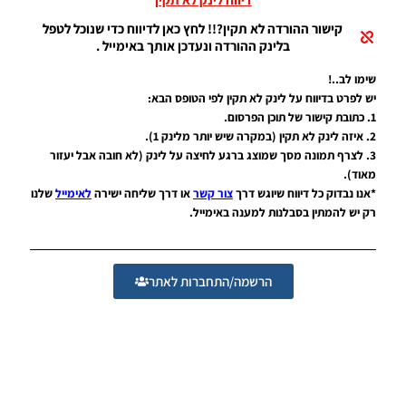
EvoMod
5.2.0
קישור ההורדה לא תקין?!! לחץ כאן לדיווח כדי שנוכל לטפל
בלינק ההורדה ונעדכן אותך באימייל .
Noam_r
06/12/2025
07:25
שימו לב..!
יש לפרט בדיווח על לינק לא תקין לפי הטופס הבא:
PES21 PC
1. כתובת קישור של תוכן הפרסום.
/ ממסד
2. איזה לינק לא תקין (במקרה שיש יותר מלינק 1).
נתונים ליגת
3. לצרף תמונה מסך שמוצג ברגע לחיצה על לינק (לא חובה אבל יעזור
WINNER
מאוד).
עונה קיץ
*אנו נבדוק כל דיווח שיוגש דרך
צור קשר
או דרך שליחה ישירה
לאימייל
שלנו
2025/26
גרסה 1.0 –
רק יש להמתין בסבלנות למענה באימייל.
DATABASE
LEAGUE
WINNER
SEASON
הרשמה/התחברות לאתר
SUMMER
2025/26
VERSION
1.0
Noam_r
01/12/2025
09:50