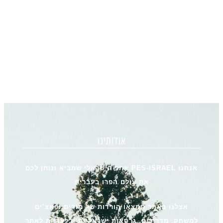
אודותינו
אנחנו PES-ISRAEL אתר הישראלי שמביא ונותן לכם
את עולם הפרו בעברית
אצלנו באתר תמצאו הורדות של מודים ופאצ’ים
למשחק, מדריכים, גרסאות ישראליות ובלעדיות לאתר