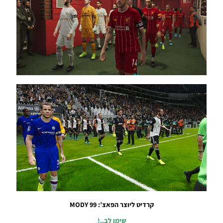
Version
7.0
Season
2019/20
+ Update
1
Noam_r
12/06/2020
19:57
PES20 PC
/ Smoke
Patch 20
Update
V20.2.5 +
Datapack
7.0
Season
2019/20
Noam_r
06/06/2020
09:06
קרדיט ליוצר הפאצ’: MODY 99
PES20 PC
שימו לב..!