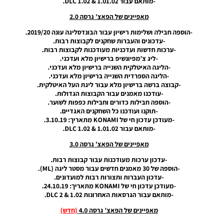
-מותאם עבור DLC 1.02 & 1.01.02.
/ Smoke
Patch 20
מאפיינים של הפאצ’ גרסה 2.0
V2
V20.2.7
-הוספה חבילה ושלימות רישיון עבור הבונדסליגה עונה 2019/20.
AIO ALL
-עדכונים והעברות שחקנים לקבוצות רבות.
IN ONE
-ערכות חדשות ועדכניות מעודכנות לקבוצות רבות.
DLC 8.0
-ליג צ’מפיונשיפ ברישיון מלא ועדכני.
-הליגה האיטלקית השנייה ברישיון מלא ועדכני.
Noam_r
29/06/2020
-הליגה הספרדית השנייה ברישיון מלא ועדכני.
22:13
-קבוצה ברשה ברישיון מלא עבור ליגת העל האיטלקית.
-עודכנו מאמנים עבור הקבוצות הגדולות.
PES20 PC
-הוספה חבילות כדורים וחבילות כפפות לשוער.
/ EvoWeb
-תוקנו ועודכנו כל השחקנים האגדיים.
Patch
-מעודכן עדכון חי של KONAMI מתאריך: 3.10.19.
Version
-מותאם עבור DLC 1.02 & 1.01.02.
8.0 AIO +
מאפיינים של הפאצ’ גרסה 3.0
FIX
Datapack
-עדכון ערכות מעודכנות עבור קבוצות רבות.
8.0
-הוספה של 30 מאמנים חדשים עבור מסטר ליגה (ML).
Noam_r
-עדכון העברות ותצורות רבות למועדונים.
29/06/2020
-מעודכן עדכון חי של KONAMI מתאריך: 24.10.19.
20:52
-מותאם עבור הגרסאות האחרונות 1.02 & DLC 2.
PES20 PC
מאפיינים של הפאצ’ גרסה 4.0
(חדש)
/ Smoke