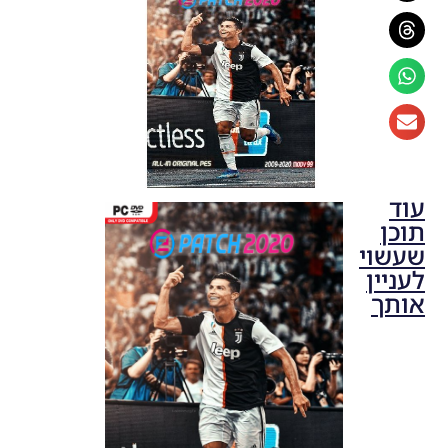
עוד
תוכן
שעשוי
לעניין
אותך
PES20 PC
/ Option
File
Season
2020/21
EvoWeb