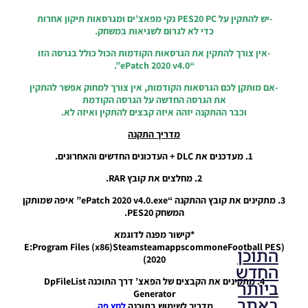
/ Smoke
Patch 20
-יש להתקין על PES20 PC נקי מפאצ’ים ומגרסאות תיקון אחרות
Update
כדי לא לגרום לשגיאות במשחק.
V20.2.4
Season
-אין צורך להתקין את הגרסאות הקודמות הכול כולל בגרסה הזו
2019/20
“ePatch 2020 v4.0”.
Noam_r
-אם מותקן לכם הגרסאות הקודמות, אין צורך למחוק אפשר להתקין
12/05/2020
את הגרסה החדשה על הגרסה הקודמת
19:26
וכבר ההתקנה יזהה איזה קבצים להתקין ואיזה לא.
מדריך התקנה
1. מעדכנים את DLC + העדכונים החדשים והאחרונים.
2. מחלצים את קובץ RAR.
3. מתקינים את קובץ ההתקנה “ePatch 2020 v4.0.exe” איפה שמותקן
המשחק PES20.
*קישור מפנה לדוגמא
(E:Program Files (x86)SteamsteamappscommoneFootball PES
התוכן
2020)
החדש
4. מתקינים את הקבצים של הפאצ’ דרך התוכנה DpFileList
ביותר
Generator
באתר
מדריך לשימוש בתוכנה
לחץ פה
.