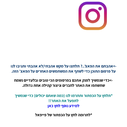
ZERO
עונה חורף
2024
גרסה 1.1
– PATCH
LEAGUE
ONE
ZERO
SEASON
WINTER
2024
VERSION
->אהבתם את הפאצ’..? תלחצו על מקש אהבתי/לא אהבתי ותגיבו לנו
1.1
על פרסום התוכן כדי לשתף את המשתמשים האחרים על הפאצ’ הזה.
Noam_r
12/04/2024
->כדי שנמשיך לפנק אתכם בפרסומים הכי טובים ובלעדיים נשמח
09:59
שתשתפו את האתר לחברים וניצור קהילה אחת גדולה.
*תלחץ על הכפתור ותתרמו לנו (כמה שאתם יכולים) כדי שנמשיך
לתפעל את האתר!!
למידע נוסף לחץ כאן
*לתרומה לחץ על הכפתור של פייפאל