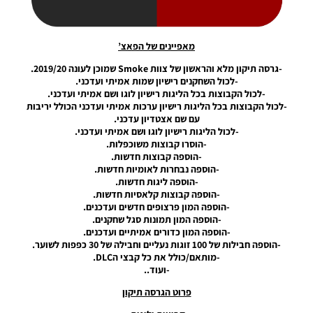
Patch V8
Noam_r
05/09/2020
11:42
מאפיינים של הפאצ’
-גרסה תיקון מלא והראשון של צוות Smoke שמוכן לעונה 2019/20.
PES20 PC
-לכול השחקנים רישיון שמות אמיתי ועדכני.
/ EPatch
-לכול הקבוצות בכל הליגות רישיון לוגו ושם אמיתי ועדכני.
2020
-לכול הקבוצות בכל הליגות רישיון ערכות אמיתי ועדכני הכולל יריבות
V11.0
עם שם אצטדיון עדכני.
DLC 8.0
-לכול הליגות רישיון לוגו ושם אמיתי ועדכני.
Noam_r
-הוסרו קבוצות משוכפלות.
04/07/2020
-הוספה קבוצות חדשות.
09:18
-הוספה נבחרות לאומיות חדשות.
-הוספה ליגות חדשות.
PES20 PC
-הוספה קבוצות קלאסיות חדשות.
/ Option
-הוספה המון פרצופים חדשים ועדכנים.
File DLC
-הוספה המון תמונות סגל שחקנים.
8.0 By
-הוספה המון כדורים אמיתיים ועדכנים.
Falcon12
-הוספה חבילות של 100 זוגות נעליים וחבילה של 30 כפפות לשוער.
Noam_r
-מותאם/כולל את כל קבצי הDLC.
01/07/2020
-ועוד..
23:48
פרוט הגרסה תיקון
PES20 PC