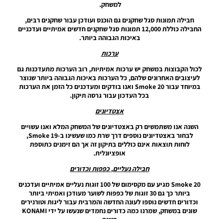
למשחק.
LEAGUE
WINNER
חבילה תמונות סגל שחקנים גם הוכנס ועודכן עבור שחקנים רבים,
SEASON
החבילה כוללת 12,000 תמונות סגל שחקנים חדשים אמיתיים ועדכניים
Winter
באיכות הגבוהה ביותר.
2026
VERSION
ערכות
1.1
לכול הקבוצות במשחק יש ערכות אמיתיות, רוב הערכות מתעדכנות גם
Noam_r
לעיצובים האחרונים שלהם, כל הערכות באיכות הגבוהה ביותר שנוצר
01/06/2026
במיוחד עבור Smoke 20 ואנו בודקים ומעדכנים כל הזמן את הערכות
09:43
בכל העדכון עבור גרסה תיקון.
EFootball
אצטדיונים
26 PC/
Patch
השנה אנו משתמשים רק באצטדיונים של המשחק המלא ואנו עשויים
EPatch
לבחור באצטדיונים נוספים דרך שרת כמו שעשינו ב-Smoke 19,
2026
לוחות תוצאות אינם כוללים בתיקון זה אך הם זימנים כתוספת
V36.0
אופציונלית.
Noam_r
חבילה נעליים, כפפות וכדורים
13/12/2025
12:17
Smoke 20 מגיע עם מקסימום של 100 זוגות נעליים אמיתיים ועדכנים
ביותר כך גם 30 זוגות של כפפות לשוער מעודכן ואמיתי ביותר
Efootball
וכדורים חדשים נוספו לעונה החדשה והמרבית עבור ליגות וטורנירים
26 PC/
שונים במשחק, שמרנו כמה כדורים נחמדים שנעשו על ידי KONAMI
Patch