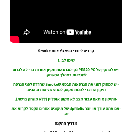
PES21
PS4/PS5
/ גרסה
תיקון ליגת
WINNER
עונה קיץ
2025/26
גרסה 1.0
– PATCH
קרדיט ליוצרי הפאצ’: צוות Smoke
LEAGUE
WINNER
שימו לב..!
SEASON
-יש להתקין על PES20 PC נקי מגרסאות תקיון אחרות כדי לא לגרום
SUMMER
לשגיאות במהלך המשחק.
2025/26
VERSION
-יש למחוק לפני את הגרסאות הבטא שSmoke שחררה לפני הגרסה
1.0
תיקון הזו כדי לפנות מקום, למנוע שגיאות ובאגים.
Noam_r
01/12/2025
-התיקון מותאם עבור מצב לא מקוון אופליין (ללא משחק ברשת).
09:47
-אם אתה עורך או יוצר dpfilelis של תיקונים אחרים הקפד
לקרוא את
זה
.
EFootball
26 PC/
מדריך התקנה
Patch
EPatch