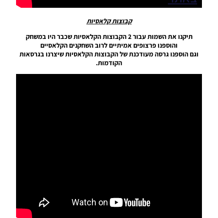
קבוצות קלאסיות
PES21 PC
תיקנו את השמות עבור 2 הקבוצות הקלאסיות שכבר היו במשחק
/ גרסה
והוספנו פרצופים אמיתיים לרוב השחקנים הקלאסיים
מודים
וגם הוספנו גרסה מעודכנת של הקבוצות הקלאסיות שיצרנו בגרסאות
ליגת
הקודמות.
Winner
עונה 2026
גרסה 1.0
– Version
Mod
League
Winner
Season
2026
Version
1.0
Noam_r
23/07/2026
09:48
PES21
PS4/PS5
/ גרסה