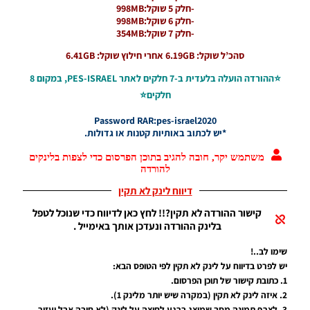
-חלק 5 שוקל:998MB
-חלק 6 שוקל:998MB
-חלק 7 שוקל:354MB
סהכ’ל שוקל: 6.19GB אחרי חילוץ שוקל: 6.41GB
⭐ההורדה הועלה בלעדית ב-7 חלקים לאתר PES-ISRAEL, במקום 8
חלקים⭐
Password RAR:pes-israel2020
*יש לכתוב באותיות קטנות או גדולות.
משתמש יקר, חובה להגיב בתוכן הפרסום כדי לצפות בלינקים
להורדה
דיווח לינק לא תקין
קישור ההורדה לא תקין?!! לחץ כאן לדיווח כדי שנוכל לטפל
בלינק ההורדה ונעדכן אותך באימייל .
שימו לב..!
יש לפרט בדיווח על לינק לא תקין לפי הטופס הבא:
1. כתובת קישור של תוכן הפרסום.
2. איזה לינק לא תקין (במקרה שיש יותר מלינק 1).
3. לצרף תמונה מסך שמוצג ברגע לחיצה על לינק (לא חובה אבל יעזור