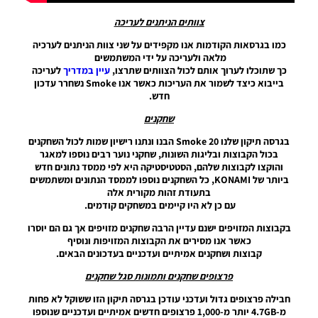
תיקון ליגת
WINNER
צוותים הניתנים לעריכה
עונה חורף
כמו בגרסאות הקודמות אנו מקפידים על שני צוות הניתנים לערכיה
2026
מלאה ולעריכה על ידי המשתמשים
גרסה 1.1
כך שתוכלו לערוך אותם לכול הצוותים שתרצו,
עיין במדריך
לעריכה
– PATCH
בייבוא כיצד לשמור את העריכות כאשר אנו Smoke נשחרר עדכון
LEAGUE
חדש.
WINNER
SEASON
שחקנים
Winter
2026
בגרסה תיקון שלנו Smoke 20 הבנו ונתנו רישיון שמות לכול השחקנים
VERSION
בכול הקבוצות ובליגות השונות, שחקני נוער רבים נוספו למאגר
1.1
והוקצו לקבוצות שלהם, הסטטיסטיקה היא לפי ממסד נתונים חדש
ביותר של KONAMI, כל השחקנים נוספו לממסד הנתונים ומשתמשים
Noam_r
01/06/2026
בתעודת זהות מקורית אלה
09:43
עם כן לא היו קיימים במשחקים קודמים.
בקבוצות המזויפים ישנם עדיין הרבה שחקנים מזויפים אך גם הם יוסרו
PES21 PC
כאשר אנו מסירים את הקבוצות המזויפות ונוסיף
/ ממסד
קבוצות ושחקנים אמיתיים ועדכניים בעדכונים הבאים.
נתונים ליגת
WINNER
פרצופים שחקנים ותמונות סגל שחקנים
עונה חורף
2026 גרסה
חבילה פרצופים גדול ועדכני עודכן בגרסה תיקון הזו ששוקל לא פחות
1.1 –
מ-4.7GB יותר מ-1,000 פרצופים חדשים אמיתיים ועדכניים שנוספו
DATABASE