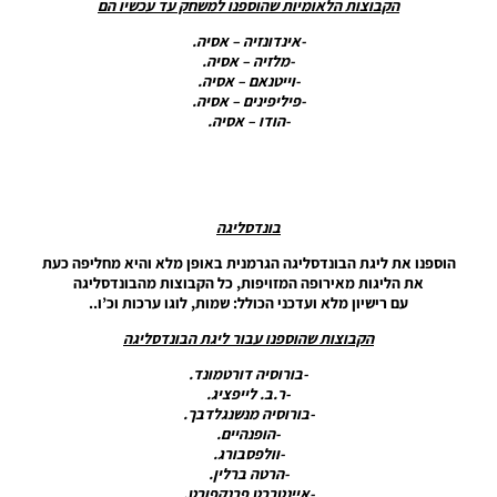
הקבוצות הלאומיות שהוספנו למשחק עד עכשיו הם
Version
7.0
-אינדונזיה – אסיה.
Season
-מלזיה – אסיה.
2019/20
-וייטנאם – אסיה.
+ Update
-פיליפינים – אסיה.
1
-הודו – אסיה.
Noam_r
12/06/2020
19:57
PES20 PC
בונדסליגה
/ Smoke
Patch 20
הוספנו את ליגת הבונדסליגה הגרמנית באופן מלא והיא מחליפה כעת
Update
את הליגות מאירופה המזויפות, כל הקבוצות מהבונדסליגה
V20.2.5 +
עם רישיון מלא ועדכני הכולל: שמות, לוגו ערכות וכ’ו..
Datapack
7.0
הקבוצות שהוספנו עבור ליגת הבונדסליגה
Season
-בורוסיה דורטמונד.
2019/20
-ר.ב. לייפציג.
Noam_r
-בורוסיה מנשנגלדבך.
06/06/2020
-הופנהיים.
09:06
-וולפסבורג.
-הרטה ברלין.
PES20 PC
-איינטרכט פרנקפורט.