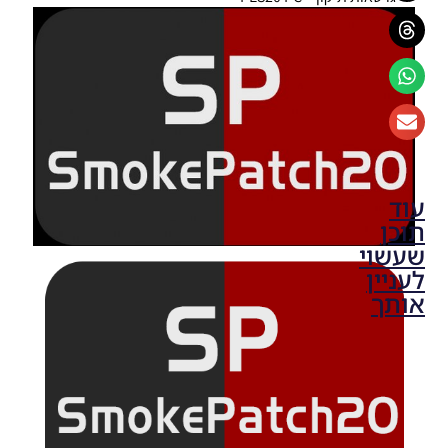
עוד
תוכן
שעשוי
לעניין
אותך
PES20 PC
/ Option
File
Season
2020/21
EvoWeb