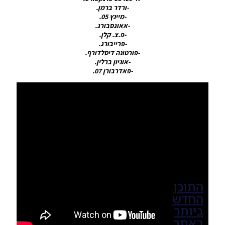
/ Smoke
-ורדר ברמן.
Patch 20
-מיינץ 05.
Update
-אאוגסבורג.
V20.2.4
-פ.צ. קלן.
Season
-פרייבורג.
2019/20
-פורטונה דיסלדורף.
Noam_r
-אוניון ברלין.
12/05/2020
-פאדרבורן 07.
19:26
התוכן
החדש
ביותר
באתר