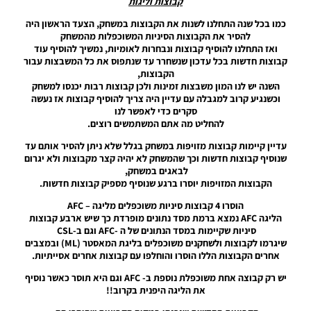
קבוצות וליגות
/ Smoke
Patch 20
כמו בכל שנה התחלנו לשנות את הקבוצות במשחק, הצעד הראשון היה
V2
להסיר את הקבוצות הסיניות המשוכפלות מהמשחק
V20.2.7
ואז התחלנו להוסיף קבוצות ונבחרות לאומיות, נמשיך להוסיף עוד
AIO ALL
קבוצות חדשות בכל עדכון שנשחרר עד שנתפוס את כל המשבצות עבור
IN ONE
הקבוצות,
DLC 8.0
השנה יש לנו המון משבצות זמינות ולכן קבוצות רבות יכנסו למשחק
Noam_r
וכשנגיע קרוב למגבלה עם עדיין היה צריך להוסיף קבוצות אז נעשה
29/06/2020
סקרים כדי לאפשר לנו
22:13
להחליט מה אתם המשתמשים רוצים.
PES20 PC
עדיין קיימות קבוצות מזויפות במשחק בגלל שלא ניתן להסיר אותם עד
/ EvoWeb
שנוסיף קבוצות חדשות וכך שהמשחק לא יהיה קצר מקבוצות ולא יגרום
Patch
לבאגים במשחק,
Version
הקבוצות המזויפות יוסרו ברגע שנוסיף מספיק קבוצות חדשות.
8.0 AIO +
הוסרו 4 קבוצות סיניות משוכפלים מליגה – AFC
FIX
הליגה AFC נמצא ברמת מסד נתונים מופרדת כך שיש ארבע קבוצות
Datapack
סיניות שקיימות במסד הנתונים של ה -AFC וגם ב-CSL
8.0
שיגרמו לקבוצות ולשחקנים משוכפלים בליגת המאסטר (ML) ובמצבים
Noam_r
אחרים הקבוצות הללו הוסרו והוחלפו עם קבוצות אחרים אסייתיות.
29/06/2020
20:52
יש רק קבוצה אחת משוכפלת נוספת ב- AFC וגם היא תוסר כאשר נוסיף
את הליגה היפנית בקרוב!!
PES20 PC
/ Smoke