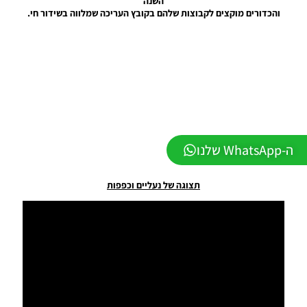
השנה
EvoMod
והכדורים מוקצים לקבוצות שלהם בקובץ העריכה שמלווה בשידור חי.
5.2.0
Noam_r
06/12/2025
07:25
PES21 PC
/ ממסד
נתונים ליגת
WINNER
עונה קיץ
2025/26
ה-WhatsApp שלנו
גרסה 1.0 –
DATABASE
LEAGUE
תצוגה של נעליים וכפפות
WINNER
SEASON
SUMMER
2025/26
VERSION
1.0
Noam_r
01/12/2025
09:50