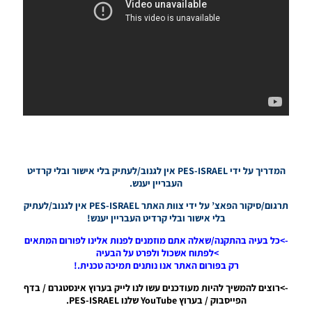
/ גרסה
תיקון ליגת
ONE
ZERO
עונה חורף
2024
גרסה 1.0
– PATCH
LEAGUE
ONE
ZERO
SEASON
WINTER
2024
המדריך על ידי PES-ISRAEL אין לגנוב/לעתיק בלי אישור ובלי קרדיט
VERSION
העבריין יענש.
1.0
תרגום/סיקור הפאצ’ על ידי צוות האתר PES-ISRAEL אין לגנוב/לעתיק
Noam_r
בלי אישור ובלי קרדיט העבריין יענש!
28/08/2024
00:10
->כל בעיה בהתקנה/שאלה אתם מוזמנים לפנות אלינו לפורום המתאים
>לפתוח אשכול ולפרט על הבעיה
PES21
רק בפורום האתר אנו נותנים תמיכה טכנית.!
PS4/PS5/
גרסה
->רוצים להמשיך להיות מעודכנים עשו לנו לייק בערוץ אינסטגרם / בדף
תיקון ליגת
הפייסבוק / בערוץ YouTube שלנו PES-ISRAEL.
ONE