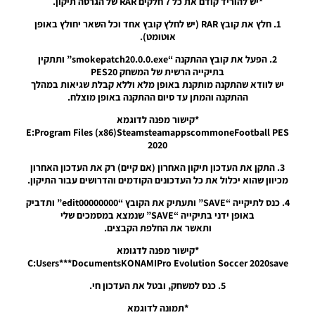
*יש להוריד קודם את כל 7 חלקים RAR של הגרסה תיקון.
2026
V35.0 +
1. חלץ את קובץ RAR (יש לחלץ קובץ אחד וכל השאר יחולץ באופן
Update
אוטומט).
V35.5
2. הפעל את קובץ ההתקנה “smokepatch20.0.0.exe” ותתקין
Noam_r
בתיקייה הרשית של המשחק PES20
23/11/2025
יש לוודא שהתקנה מותקנת באופן מלא וללא קבלת שגיאות במהלך
20:46
ההתקנה והמתן עד סיום ההתקנה באופן מוצלח.
PES21
*קישור מפנה לדוגמא
PC/ SP
E:Program Files (x86)SteamsteamappscommoneFootball PES
Football
2020
Life 2026
UPDATE
3. התקן את העדכון תיקון האחרון (אם קיים) רק את העדכון האחרון
1.3/FACES
מכיוון שהוא יכלול את כל העדכונים הקודמים והדרושים עבור התיקון.
UPDATE
1.0
4. כנס לתיקייה “SAVE” ותעתיק את הקובץ “edit00000000” ותדביק
באופן ידני בתיקייה “SAVE” שנמצא במסמכים שלי
Noam_r
ותאשר את החלפת הקבצים.
04/11/2025
19:10
*קישור מפנה לדגומא
C:Users***DocumentsKONAMIPro Evolution Soccer 2020save
PES21
PC/ SP
5. כנס למשחק, ובטל את העדכון חי.
Football
Life 2026
*תמונה לדוגמא