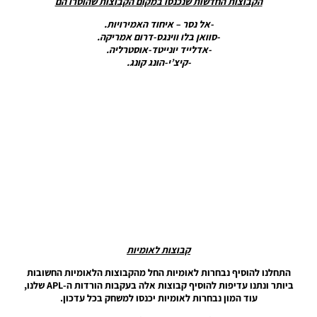
הקבוצות החדשות שנכנסו במקום הקבוצות שהוסרו הם
Patch 20
-אל נסר – איחוד האמירויות.
V20.2.6
-סוואן בלו ווינגס-דרום אמריקה.
AIO
-אדלייד יונייטד-אוסטרליה.
2019/20 +
-קיצ’י-הונג קונג.
DLC 8.0
Noam_r
27/06/2020
10:31
PES20 PC
/ Smoke
Patch 20
V20.2.6
AIO + FIX
Season
2019/20
Noam_r
15/06/2020
20:31
קבוצות לאומיות
התחלנו להוסיף נבחרות לאומיות החל מהקבוצות הלאומיות החשובות
PES20 PC
ביותר ונתנו עדיפות להוסיף קבוצות אלה בעקבות הורדות ה-APL שלנו,
/
עוד המון נבחרות לאומיות יכנסו למשחק בכל עדכון.
EvoWeb
Patch