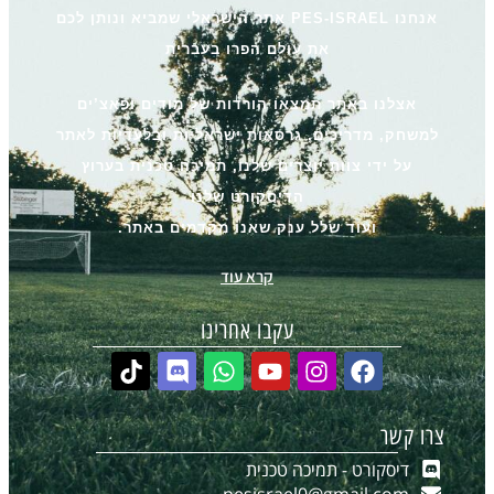
אנחנו PES-ISRAEL אתר הישראלי שמביא ונותן לכם
את עולם הפרו בעברית
אצלנו באתר תמצאו הורדות של מודים ופאצ’ים
למשחק, מדריכים, גרסאות ישראליות ובלעדיות לאתר
על ידי צוות יוצרים שלנו, תמיכה טכנית בערוץ
הדיסקורט שלנו
ועוד שלל ענק שאנו מקדמים באתר.
קרא עוד
עקבו אחרינו
צרו קשר
דיסקורט - תמיכה טכנית