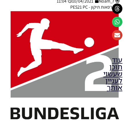
11:04
10/04/2021
Noam_r
גרסאות תיקון - PES21 PC
עוד
תוכן
שעשוי
לעניין
אותך
PES21
PC/ SP
Football
Life 2026
UPDATE
1.3/FACES