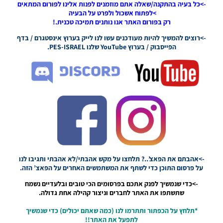
1.0
->כל בעיה בהתקנה/שאלה אתם מוזמנים לפנות אלינו לפורום המתאים
>לפתוח אשכול ולפרט על הבעיה
Noam_r
רק בפורום האתר אנו נותנים תמיכה טכנית.!
28/01/2024
18:42
->רוצים להמשיך להיות מעודכנים עשו לנו לייק בערוץ אינסטגרם / בדף
הפייסבוק / בערוץ YouTube שלנו PES-ISRAEL.
PES21 PC
/ עונת
2023/24
אירופה
עדכון
קובץ
העברות
קיץ חלק 1
+ חלק 2 –
Season
2023/24
Europe
Summer
->אהבתם את הפאצ’..? תלחצו על מקש אהבתי/לא אהבתי ותגיבו לנו
Transfer
על פרסום התוכן כדי לשתף את המשתמשים האחרים על הפאצ’ הזה.
File
->כדי שנמשיך לפנק אתכם בפרסומים הכי טובים ובלעדיים נשמח
Update
שתשתפו את האתר לחברים וניצור קהילה אחת גדולה.
Part 1 +
Part 2
*תלחץ על הכפתור ותתרמו לנו (כמה שאתם יכולים) כדי שנמשיך
Noam_r
לתפעל את האתר!!
16/09/2023