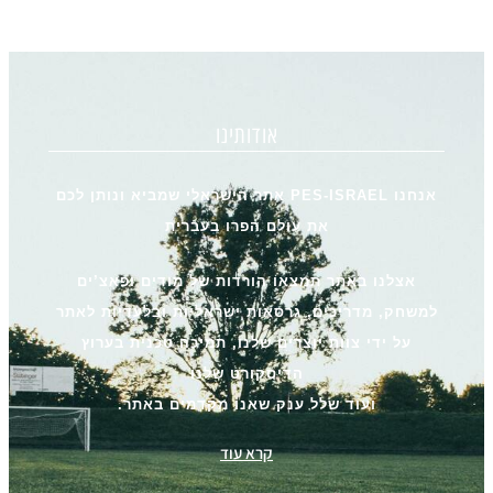
אודותינו
אנחנו PES-ISRAEL אתר הישראלי שמביא ונותן לכם
את עולם הפרו בעברית
אצלנו באתר תמצאו הורדות של מודים ופאצ’ים
למשחק, מדריכים, גרסאות ישראליות ובלעדיות לאתר
על ידי צוות יוצרים שלנו, תמיכה טכנית בערוץ
הדיסקורט שלנו
ועוד שלל ענק שאנו מקדמים באתר.
קרא עוד