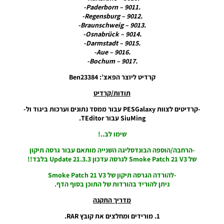
Noam_r
.9011 – Paderborn-
12/09/2025
.9012 – Regensburg-
08:54
.9013 – Braunschweig-
.9014 – Osnabrück-
PES21 PC
.9015 – Darmstadt-
/ PS4 /
.9016 – Aue-
PS5 /
.9017 – Bochum-
Option
File
קרדיט ליוצר הפאצ’: Ben23384
LEGACY
V1
תודות/קרדיט
Noam_r
-קרדיטים לצוות PESGalaxy עבור ממסד נתונים וערכות ביגוד ול-
09/10/2024
SiuMing עבור TEditor.
23:08
שימו לב..!
PES21 PC
/ רישיון
-הרחבה/הוספה הבונדסליגה השנייה מותאם עבור גרסה תיקון
ממסד
של Smoke Patch 21 V3 לגרסה עדכון Update 21.3.3 בלבד!!
נתונים
-להורדה הגרסה תיקון של Smoke Patch 21 V3
(העברות
ניתן להוריד בהורדות של התוכן בסוף הדף.
קיץ) עבור
EWP גרסה
מדריך התקנה
3.0 –
Option
1. מורידים ומחלצים את קובץ RAR.
File