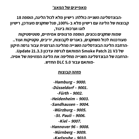
UPDATE
1.0
מאפיינים של הפאצ’
Noam_r
-הבונדסליגה השנייה כוללת: רישיון מלא לכול הליגה, הוספה 18
04/11/2025
קבוצות של הליגה עם רישיון מלא ב-100%, סגל שחקנים מעודכן, רישיון
19:10
לוגו וערכות ביגוד,
שמות שחקנים נכונים, הוספה פרצופים אמיתיים, סטטיסטיקות
PES21
מעודכנות לכול השחקנים, באנרים לקבוצות, יריבים, טקטיקות ועוד..
PC/ SP
-הרחבה הליגה הבונדסליגה השנייה מהליגה הגרמנית עבור גרסה תיקון
Football
של Smoke Patch 21 V3 המותאם לגרסה עדכון Update 21.3.3.
Life 2026
-הרחבה של הבונדסליגה השנייה מחליפה את הליגה המזויפת של אסיה.
V1.00
-מותאם עבור DLC 5.0 החדש.
Noam_r
17/10/2025
מזהה קבוצות
17:41
.9000 – Hamburg-
.9001 – Düsseldorf-
PES21
.9002 – Fürth-
PC/ PS4/
.9003 – Heidenheim-
PS5 /
.9004 – Sandhausen-
Option
.9005 – Würzburg-
File
.9006 – St. Pauli-
Season
.9007 – Kiel-
2025/26
.9008 – Hannover 96-
Full
.9009 – Nürnberg-
Update
.9010 – Karlsruhe-