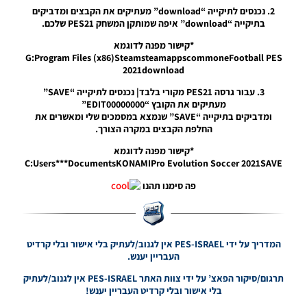
(Summer
2. נכנסים לתיקייה “download” מעתיקים את הקבצים ומדביקים
Transfers)
בתיקייה “download” איפה שמותקן המשחק PES21 שלכם.
EWP V3.0
*קישור מפנה לדוגמא
Noam_r
G:Program Files (x86)SteamsteamappscommoneFootball PES
09/10/2024
2021download
18:57
3. עבור גרסה PES21 מקורי בלבד| נכנסים לתיקייה “SAVE”
PES21 PC
מעתיקים את הקובץ “EDIT00000000”
/
ומדביקים בתיקייה “SAVE” שנמצא במסמכים שלי ומאשרים את
EvoWeb
החלפת הקבצים במקרה הצורך.
Patch
2024
*קישור מפנה לדוגמא
Version
C:Users***DocumentsKONAMIPro Evolution Soccer 2021SAVE
3.0
פה סימנו תהנו
Noam_r
07/10/2024
21:31
PES21 PC
המדריך על ידי PES-ISRAEL אין לגנוב/לעתיק בלי אישור ובלי קרדיט
/
העבריין יענש.
EvoWeb
Patch
תרגום/סיקור הפאצ’ על ידי צוות האתר PES-ISRAEL אין לגנוב/לעתיק
2024
בלי אישור ובלי קרדיט העבריין יענש!
Version