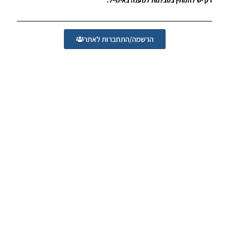
גרסה 1.0
– Version
Mod
League
הרשמה/התחברות לאתר
Winner
Season
2026
Version
1.0
Noam_r
23/07/2026
09:48
PES21
PS4/PS5
/ גרסה
תיקון ליגת
WINNER
עונה חורף
2026
גרסה 1.1
– PATCH
LEAGUE
WINNER
SEASON