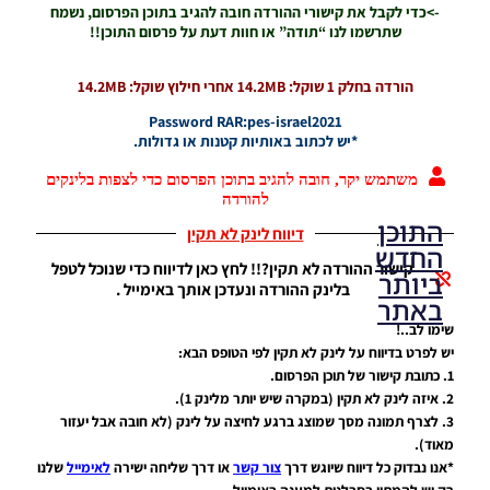
->כדי לקבל את קישורי ההורדה חובה להגיב בתוכן הפרסום, נשמח
שתרשמו לנו “תודה” או חוות דעת על פרסום התוכן!!
הורדה בחלק 1 שוקל: 14.2MB אחרי חילוץ שוקל: 14.2MB
Password RAR:pes-israel2021
*יש לכתוב באותיות קטנות או גדולות.
משתמש יקר, חובה להגיב בתוכן הפרסום כדי לצפות בלינקים
להורדה
התוכן
דיווח לינק לא תקין
החדש
קישור ההורדה לא תקין?!! לחץ כאן לדיווח כדי שנוכל לטפל
ביותר
בלינק ההורדה ונעדכן אותך באימייל .
באתר
שימו לב..!
יש לפרט בדיווח על לינק לא תקין לפי הטופס הבא:
1. כתובת קישור של תוכן הפרסום.
PES21 PC
/ גרסה
2. איזה לינק לא תקין (במקרה שיש יותר מלינק 1).
מודים
3. לצרף תמונה מסך שמוצג ברגע לחיצה על לינק (לא חובה אבל יעזור
ליגת
מאוד).
Winner
*אנו נבדוק כל דיווח שיוגש דרך
צור קשר
או דרך שליחה ישירה
לאימייל
שלנו
עונה 2026
רק יש להמתין בסבלנות למענה באימייל.