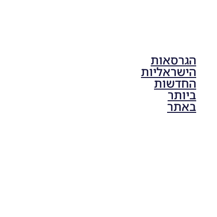
הגרסאות
הישראליות
החדשות
ביותר
באתר
PES21 PC
/ גרסה
תיקון ליגת
ONE
ZERO
עונה חורף
2024
גרסה 1.0
– PATCH
LEAGUE