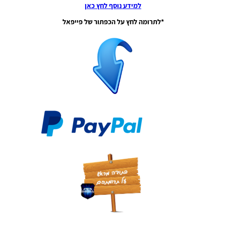
למידע נוסף לחץ כאן
21:08
*לתרומה לחץ על הכפתור של פייפאל
PES21 PC
/ עדכון
קובץ
אפשרות
עונה
2023/24
– Option
File
Update
Season
2023/24
Noam_r
16/09/2023
15:22
PES21 PC
/ EvoWeb
Patch
2023 V1.0
Noam_r
04/02/2023
08:34