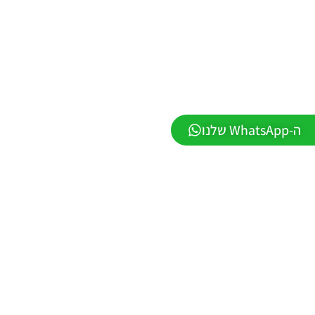
Winter
2026
VERSION
1.1
Noam_r
01/06/2026
09:43
PES21 PC
/ ממסד
ה-WhatsApp שלנו
נתונים ליגת
WINNER
עונה חורף
2026 גרסה
1.1 –
DATABASE
LEAGUE
WINNER
SEASON
Winter
2026
VERSION
1.1
Noam_r