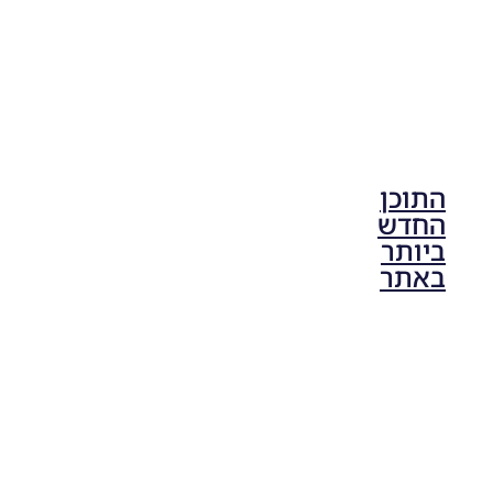
התוכן
החדש
ביותר
באתר
PES21 PC
/ גרסה
מודים
ליגת
Winner
עונה 2026
גרסה 1.0
– Version