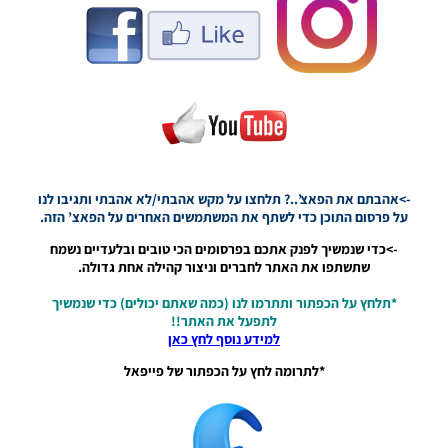
Press Room
For The
2024/25
Season
Noam_r
21/10/2024
18:56
PES21 PC / חדר
עיתונות עונה
2024/25
->אהבתם את הפאצ’..? תלחצו על מקש אהבתי/לא אהבתי ותגיבו לנו
(ברצלונה,
על פרסום התוכן כדי לשתף את המשתמשים האחרים על הפאצ’ הזה.
אייאקס, זנקט
->כדי שנמשיך לפנק אתכם בפרסומים הכי טובים ובלעדיים נשמח
פאולי) – Press
שתשתפו את האתר לחברים וניצור קהילה אחת גדולה.
Rooms Season
2024/25
*תלחץ על הכפתור ותתרמו לנו (כמה שאתם יכולים) כדי שנמשיך
(Barcelona,Ajax,
לתפעל את האתר!!
St Pauli)
למידע נוסף לחץ כאן
Noam_r
17/10/2024
*לתרומה לחץ על הכפתור של פייפאל
23:26
PES21 PC /
חדר עיתונות