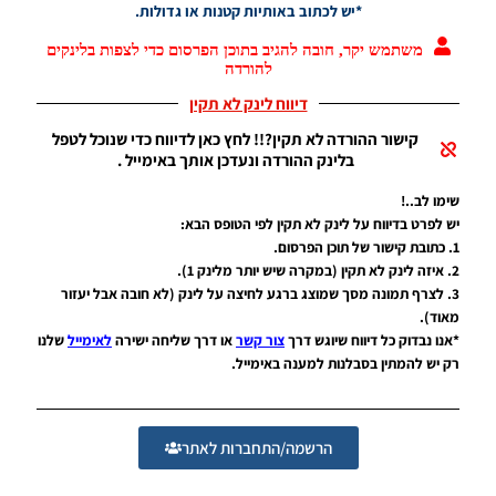
Liverpool,
*יש לכתוב באותיות קטנות או גדולות.
Milan, Real
Madrid,
משתמש יקר, חובה להגיב בתוכן הפרסום כדי לצפות בלינקים
להורדה
Roma)
Noam_r
דיווח לינק לא תקין
05/10/2024
11:49
קישור ההורדה לא תקין?!! לחץ כאן לדיווח כדי שנוכל לטפל
בלינק ההורדה ונעדכן אותך באימייל .
PES21 PC /
חבילה
שימו לב..!
ערכות נושא
יש לפרט בדיווח על לינק לא תקין לפי הטופס הבא:
של תוכנית
1. כתובת קישור של תוכן הפרסום.
המשחק –
2. איזה לינק לא תקין (במקרה שיש יותר מלינק 1).
Gameplan
3. לצרף תמונה מסך שמוצג ברגע לחיצה על לינק (לא חובה אבל יעזור
Themes
מאוד).
Noam_r
*אנו נבדוק כל דיווח שיוגש דרך
צור קשר
או דרך שליחה ישירה
לאימייל
שלנו
22/06/2022
22:53
רק יש להמתין בסבלנות למענה באימייל.
PES21 PC
/ שרת
אינטרו
הרשמה/התחברות לאתר
גרסה
עדכון