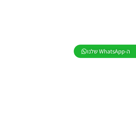
Mod
League
Winner
Season
2026
Version
1.0
Noam_r
23/07/2026
ה-WhatsApp שלנו
09:48
PES21
PS4/PS5
/ גרסה
תיקון ליגת
WINNER
עונה חורף
2026
גרסה 1.1
– PATCH
LEAGUE
WINNER
SEASON
Winter
2026