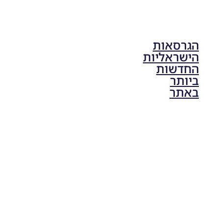
הגרסאות
הישראליות
החדשות
ביותר
באתר
PES21 PC
/ גרסה
תיקון ליגת
ONE
ZERO
עונה חורף
2024
גרסה 1.0
– PATCH
LEAGUE
ONE
ZERO