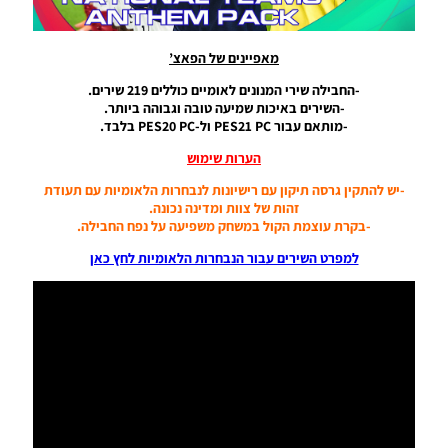
עונה
2024/25
– Press
מאפיינים של הפאצ’
Room
For
-החבילה שירי המנונים לאומיים כוללים 219 שירים.
Team
-השירים באיכות שמיעה טובה וגבוהה ביותר.
Celtic
-מותאם עבור PES21 PC ול-PES20 PC בלבד.
Season
2024/25
הערות שימוש
Noam_r
-יש להתקין גרסה תיקון עם רישיונות לנבחרות הלאומיות עם תעודת
30/11/2024
07:16
זהות של צוות ומדינה נכונה.
-בקרת עוצמת הקול במשחק משפיעה על נפח החבילה.
PES21 PC
למפרט השירים עבור הנבחרות הלאומיות לחץ כאן
/ חדר
עיתונות
גביע כדור
הזהב
עבור עונה
2024/25
– Ballon
D’Or Cup
Press
Room
Season