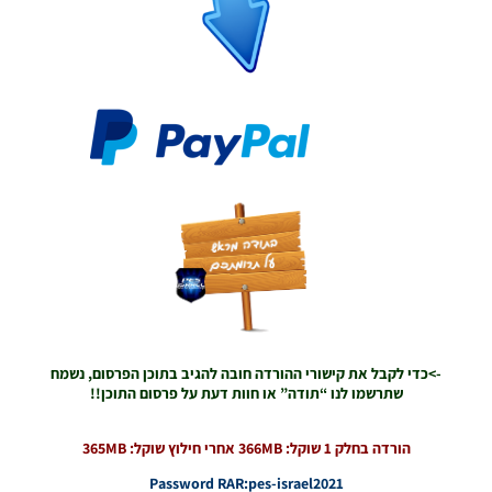
עונה
2024/25
(ארסנל,
באיירן מינכן,
צ’לסי,
בורוסיה
דורטמונד,
פיורנטינה,
יובנטוס,
ליברפול,
מילאן, ריאל
מדריד,
רומא) –
Press
Rooms
Season
2024/25
(Arsenal,
Bayern
->כדי לקבל את קישורי ההורדה חובה להגיב בתוכן הפרסום, נשמח
Munich,
שתרשמו לנו “תודה” או חוות דעת על פרסום התוכן!!
Chelsea,
Borussia
Dortmund,
הורדה בחלק 1 שוקל: 366MB אחרי חילוץ שוקל: 365MB
Fiorentina,
Juventus,
Password RAR:pes-israel2021