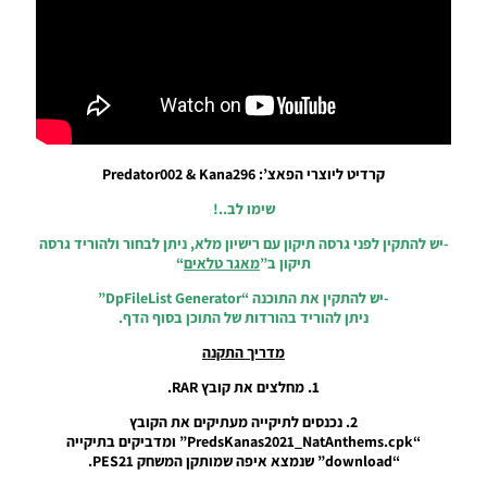
2024/25
Noam_r
26/11/2024
07:30
PES21 PC /
בובת קמע
ליברפול,
קרדיט ליוצרי הפאצ’: Predator002 & Kana296
צ’לסי
וברוסיה
שימו לב..!
דורטמונד –
MASCOT
-יש להתקין לפני גרסה תיקון עם רישיון מלא, ניתן לבחור ולהוריד גרסה
Liverpool,
תיקון ב”
מאגר טלאים
“
Chelsea
And
-יש להתקין את התוכנה “DpFileList Generator”
Borussia
ניתן להוריד בהורדות של התוכן בסוף הדף.
Dortmund
מדריך התקנה
Noam_r
12/11/2024
1. מחלצים את קובץ RAR.
05:52
2. נכנסים לתיקייה מעתיקים את הקובץ
PES21 PC /
“PredsKanas2021_NatAnthems.cpk” ומדביקים בתיקייה
בובת קמע
“download” שנמצא איפה שמותקן המשחק PES21.
פיורנטינה