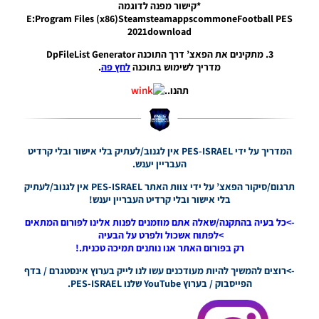
ובובת קמע
*קישור מפנה לדוגמה
בנפיקה ליסבון
E:Program Files (x86)SteamsteamappscommoneFootball PES
–
2021download
FIORENTINA
3. מתקינים את הפאצ’ דרך התוכנה DpFileList Generator
MASCOT
מדריך לשימוש בתוכנה
לחץ פה
.
AND S.L.
Benfica
תהנו..
MASCOT
Noam_r
06/11/2024
22:38
המדריך על ידי PES-ISRAEL אין לגנוב/לעתיק בלי אישור ובלי קרדיט
PES21 PC /
העבריין יענש.
חדר עיתונות
תרגום/סיקור הפאצ’ על ידי צוות האתר PES-ISRAEL אין לגנוב/לעתיק
ליגת האלופות
בלי אישור ובלי קרדיט העבריין יענש!
של אופ”א
וגביע
->כל בעיה בהתקנה/שאלה אתם מוזמנים לפנות אלינו לפורום המתאים
ליברטדורס
>לפתוח אשכול ולפרט על הבעיה
עבור עונה
רק בפורום האתר אנו נותנים תמיכה טכנית.!
2024/25 /
UEFA
->רוצים להמשיך להיות מעודכנים עשו לנו לייק בערוץ אינסטגרם / בדף
Champions
הפייסבוק / בערוץ YouTube שלנו PES-ISRAEL.
League And
Copa
Libertadores