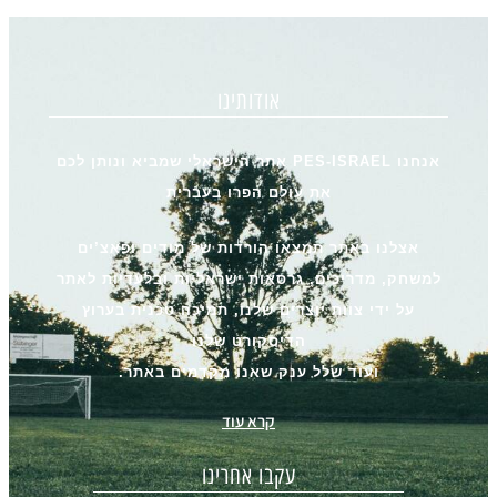
אודותינו
אנחנו PES-ISRAEL אתר הישראלי שמביא ונותן לכם
את עולם הפרו בעברית
אצלנו באתר תמצאו הורדות של מודים ופאצ’ים
למשחק, מדריכים, גרסאות ישראליות ובלעדיות לאתר
על ידי צוות יוצרים שלנו, תמיכה טכנית בערוץ
הדיסקורט שלנו
ועוד שלל ענק שאנו מקדמים באתר.
קרא עוד
עקבו אחרינו