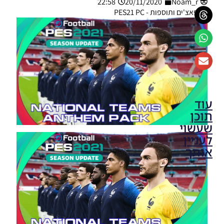
22:58
20/11/2020
Noam_r
פאצ'ים ותוספות - PES21 PC
עוד
תוכן
שעשוי
לעניין
אותך
PES21 PC
/ חדר
עיתונות
עבור
קבוצה
סלטיק