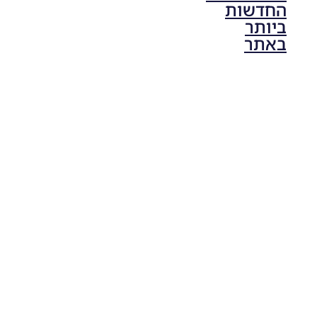
החדשות
ביותר
באתר
PES21 PC
/ גרסה
תיקון ליגת
ONE
ZERO
עונה חורף
2024
גרסה 1.0
– PATCH
LEAGUE
ONE
ZERO
SEASON
WINTER
2024
VERSION
1.0
Noam_r