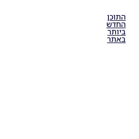
התוכן
החדש
ביותר
באתר
PES21 PC
/ גרסה
מודים
ליגת
Winner
עונה 2026
גרסה 1.0
– Version
Mod
League
Winner
Season
2026
Version
1.0