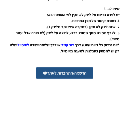
PES21 PC /
שימו לב..!
לוחות תוצאות
יש לפרט בדיווח על לינק לא תקין לפי הטופס הבא:
מלאים עבור
1. כתובת קישור של תוכן הפרסום.
טורנירים של
2. איזה לינק לא תקין (במקרה שיש יותר מלינק 1).
אופ"א עונה
3. לצרף תמונה מסך שמוצג ברגע לחיצה על לינק (לא חובה אבל יעזור
2021/22 –
Full
מאוד).
Scoreboards
*אנו נבדוק כל דיווח שיוגש דרך
צור קשר
או דרך שליחה ישירה
לאימייל
שלנו
For UEFA
רק יש להמתין בסבלנות למענה באימייל.
Tournament
Season
2021/22
Noam_r
הרשמה/התחברות לאתר
05/04/2022
21:00