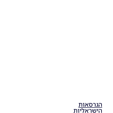
04/11/2025
19:10
PES21
PC/ SP
Football
Life 2026
V1.00
Noam_r
17/10/2025
17:41
הגרסאות
הישראליות