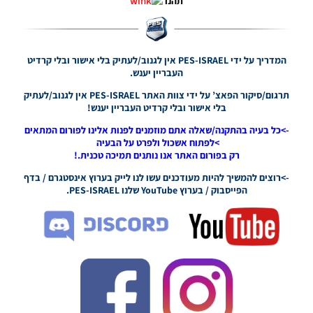
תהנו
Tournaments
Season
2021/22
Noam_r
המדריך על ידי PES-ISRAEL אין לגנוב/לעתיק בלי אישור ובלי קרדיט
22/04/2022
העבריין יענש.
09:31
תרגום/סיקור הפאצ’ על ידי צוות האתר PES-ISRAEL אין לגנוב/לעתיק
PES21 PC /
בלי אישור ובלי קרדיט העבריין יענש!
לוח תוצאות
מלא לליגה
->כל בעיה בהתקנה/שאלה אתם מוזמנים לפנות אלינו לפורום המתאים
הספרדית
>לפתוח אשכול ולפרט על הבעיה
עונה
רק בפורום האתר אנו נותנים תמיכה טכנית.!
2021/22 –
Full
->רוצים להמשיך להיות מעודכנים עשו לנו לייק בערוץ אינסטגרם / בדף
Scoreboard
הפייסבוק / בערוץ YouTube שלנו PES-ISRAEL.
For The
Spanish
League
Season
2021/22
Noam_r
15/04/2022
01:01