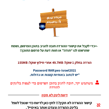
For The
Italian
League
Season
2021/22
Noam_r
12/04/2022
20:28
PES21 PC /
->כדי לקבל את קישורי ההורדה חובה להגיב בתוכן הפרסום, נשמח
לוח תוצאות
שתרשמו לנו “תודה” או חוות דעת על פרסום התוכן!!
מלא
לבונדסליגה
עונה
הורדה בחלק 1 שוקל:
49.7MB אחרי חילוץ שוקל: 155MB
2021/22 –
Full
Password RAR:pes-israel2021
Scoreboard
*יש לכתוב באותיות קטנות או גדולות.
For The
Bundesliga
משתמש יקר, חובה להגיב בתוכן הפרסום כדי לצפות בלינקים
להורדה
Season
2021/22
דיווח לינק לא תקין
Noam_r
10/04/2022
קישור ההורדה לא תקין?!! לחץ כאן לדיווח כדי שנוכל לטפל
07:33
בלינק ההורדה ונעדכן אותך באימייל .