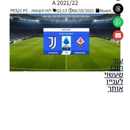
A 2021/22
Noam_r
06/10/2021
22:13
לוח תוצאות - PES21 PC
עוד
תוכן
שעשוי
לעניין
אותך
PES21 PC /
לוח תוצאות
ליגת
האלופות של
אופ”א עונה
2024/25 –