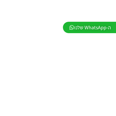
Noam_r
23/07/2026
09:48
PES21
ה-WhatsApp שלנו
PS4/PS5
/ גרסה
תיקון ליגת
WINNER
עונה חורף
2026
גרסה 1.1
– PATCH
LEAGUE
WINNER
SEASON
Winter
2026
VERSION
1.1
Noam_r
01/06/2026
09:43