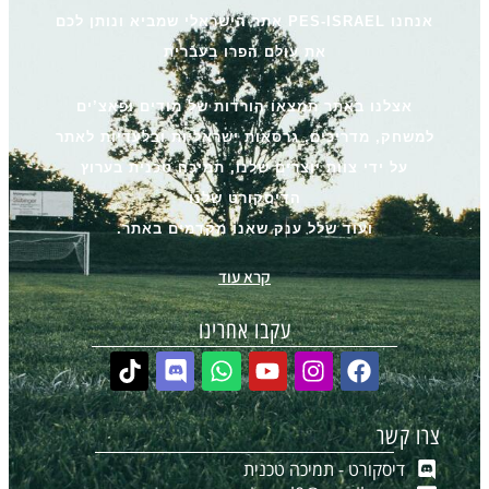
אנחנו PES-ISRAEL אתר הישראלי שמביא ונותן לכם
את עולם הפרו בעברית
אצלנו באתר תמצאו הורדות של מודים ופאצ’ים
למשחק, מדריכים, גרסאות ישראליות ובלעדיות לאתר
על ידי צוות יוצרים שלנו, תמיכה טכנית בערוץ
הדיסקורט שלנו
ועוד שלל ענק שאנו מקדמים באתר.
קרא עוד
עקבו אחרינו
צרו קשר
דיסקורט - תמיכה טכנית