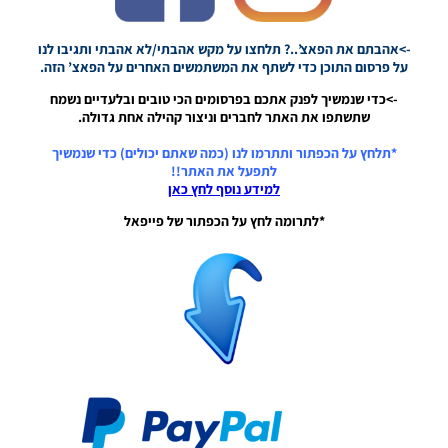
PES21 PC /
לוח תוצאות
מלא לליגה
->אהבתם את הפאצ’..? תלחצו על מקש אהבתי/לא אהבתי ותגיבו לנו
הצרפתית
על פרסום התוכן כדי לשתף את המשתמשים האחרים על הפאצ’ הזה.
עונה
2021/22 –
->כדי שנמשיך לפנק אתכם בפרסומים הכי טובים ובלעדיים נשמח
Full
שתשתפו את האתר לחברים וניצור קהילה אחת גדולה.
Scoreboard
For The
*תלחץ על הכפתור ותתרמו לנו (כמה שאתם יכולים) כדי שנמשיך
French
לתפעל את האתר!!
League
למידע נוסף לחץ כאן
Season
*לתרומה לחץ על הכפתור של פייפאל
2021/22
Noam_r
13/04/2022
20:29
PES21 PC /
לוח תוצאות
מלא לליגה
האיטלקית
עונה
2021/22 –
Full
Scoreboard