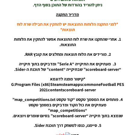
חדש לעונה
ניתן להוריד בהורדות של התוכן בסוף הדף.
2024/25
ליגת העל
מדריך התקנה
הצרפתית
(בטא) –
*לפני התקנה הלוחות התוצאות יש להתקין את חבילה שרת לוח
Scoreboard
תוצאות*
New
1. אחרי שהתקנו את שרת לוח התוצאות אפשר להתקין את הלוחות
Season
התוצאות.
2024/25
Ligue 1
2. מורידים את הלוח תוצאות ומחלצים את קובץ RAR.
(Beta)
3. מעתיקים את התיקייה “Serie A” ומדביקים בתוך תיקייה
Noam_r
04/10/2024
“scoreboard-server” שבתיקייה “content” של תוכנת ה-Sider.
11:23
*קישור מפנה לדוגמא
G:Program Files (x86)SteamsteamappscommoneFootball PES
PES21 PC /
2021contentscoreboard-server
לוגו שידור חוזר
עבור טורנירים
4. פותחים את המסמך טקסט “קוד טקסט map_competitions.txt”
בליגה
מעתיקים את כול הקוד ומדביקים במסמך טקסט
האיטלקית עונה
“map_competitions”
2021/22 –
שנמצא בתוך תיקייה “scoreboard-server” בסיום שומרים ויוצאים.
Rebroadcast
Logo For
5. סיימנו, כנסו למשחק דרך תוכנת Sider.
Italian
League