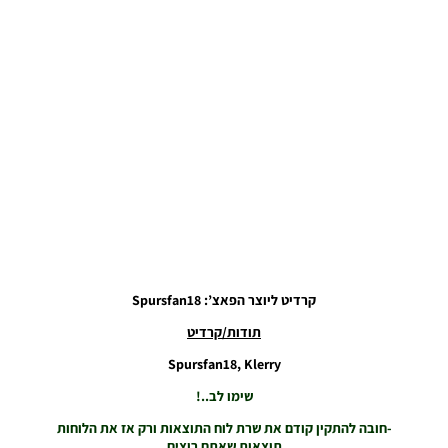
For The
2024/25
Season
Noam_r
23/11/2024
07:18
PES21 PC /
חבילה לוח
תוצאות עונה
2024/25
גרסה בסיסית
–
Scoreboard
Server
Season
קרדיט ליוצר הפאצ’: Spursfan18
2024/25
AIO Base
תודות/קרדיט
Noam_r
Spursfan18, Klerry
04/10/2024
20:21
שימו לב..!
PES21 PC /
-חובה להתקין קודם את שרת לוח התוצאות ורק אז את הלוחות
לוח תוצאות
תוצאות שאתם רוצים