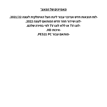
UEFA
Champions
מאפיינים של הפאצ’
League
Scoreboard
-לוח תוצאות חדש ועדכני עבור ליגת העל האיטלקית לעונה 2021/22.
Season
-לוגו שידור חוזר חדש המותאם לעונה 2022.
2024/25
-לוגו TV או ללא לוגו TV לפי בחירה שלכם.
Noam_r
-איכות HD.
25/11/2024
-מותאם עבור PES21 PC.
08:48
PES21 PC /
לוח תוצאות
עבור ליגת
העל הדנית
וגביע
המדינה
לעונה
2024/25 –
Scoreboard
For The
Danish
Premier
League
And The
State Cup