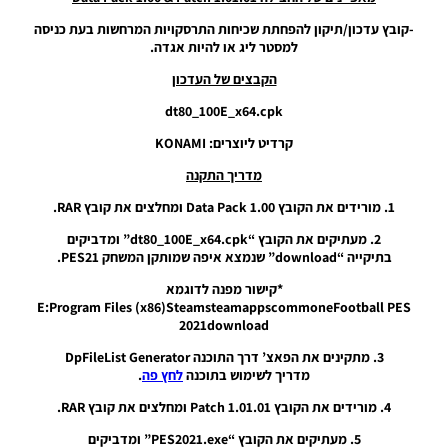
מ-1.00
ועד 7.00
-קובץ עדכון/תיקון להפחתת שכיחות התרסקויות המרחשות בעת כניסה
– Data
למסטר ליג או להיות אגדה.
Pack
Files
הקבצים של העדכון
(DLC)
dt80_100E_x64.cpk
From
1.00 To
קרדיט ליוצרים: KONAMI
7.00
מדריך התקנה
Noam_r
15/04/2023
01:36
1. מורידים את הקובץ Data Pack 1.00 ומחלצים את קובץ RAR.
2. מעתיקים את הקובץ “dt80_100E_x64.cpk” ומדביקים
PES21 PC
בתיקייה “download” שנמצא איפה שמותקן המשחק PES21.
/ Data
Pack 7.00
*קישור מפנה לדוגמא
& Patch
E:Program Files (x86)SteamsteamappscommoneFootball PES
1.07.02
2021download
Noam_r
3. מתקינים את הפאצ’ דרך התוכנה DpFileList Generator
29/06/2022
22:05
מדריך לשימוש בתוכנה
לחץ פה
.
4. מורידים את הקובץ Patch 1.01.01 ומחלצים את קובץ RAR.
PES21 PC
/ Data
5. מעתיקים את הקובץ “PES2021.exe” ומדביקים
Pack 7.00