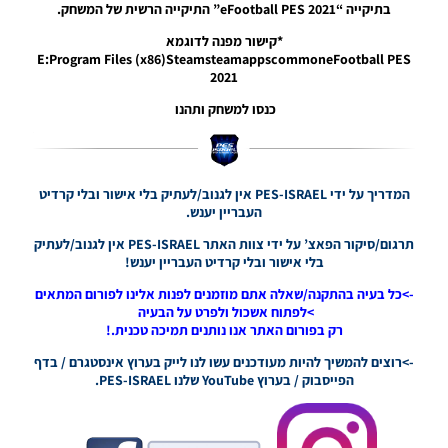
בתיקייה “eFootball PES 2021” התיקייה הרשית של המשחק.
& Patch
1.07.00
*קישור מפנה לדוגמא
E:Program Files (x86)SteamsteamappscommoneFootball PES
Noam_r
2021
25/06/2021
08:34
כנסו למשחק ותהנו
PES21 PC
/ Data
Pack 6.00
& Patch
המדריך על ידי PES-ISRAEL אין לגנוב/לעתיק בלי אישור ובלי קרדיט
1.06.00
העבריין יענש.
Noam_r
תרגום/סיקור הפאצ’ על ידי צוות האתר PES-ISRAEL אין לגנוב/לעתיק
20/05/2021
08:38
בלי אישור ובלי קרדיט העבריין יענש!
->כל בעיה בהתקנה/שאלה אתם מוזמנים לפנות אלינו לפורום המתאים
PES21 PC
>לפתוח אשכול ולפרט על הבעיה
/ Data
רק בפורום האתר אנו נותנים תמיכה טכנית.!
Pack 5.00
& Patch
->רוצים להמשיך להיות מעודכנים עשו לנו לייק בערוץ אינסטגרם / בדף
1.05.00
הפייסבוק / בערוץ YouTube שלנו PES-ISRAEL.
Noam_r
08/04/2021
20:51