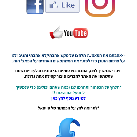
PES21 PC
/ Official
Patch
1.04.01
Noam_r
13/03/2021
10:34
PES21 PC
->אהבתם את הפאצ’..? תלחצו על מקש אהבתי/לא אהבתי ותגיבו לנו
/ Data
על פרסום התוכן כדי לשתף את המשתמשים האחרים על הפאצ’ הזה.
Pack 4.00
& Patch
->כדי שנמשיך לפנק אתכם בפרסומים הכי טובים ובלעדיים נשמח
1.04.00
שתשתפו את האתר לחברים וניצור קהילה אחת גדולה.
Noam_r
05/02/2021
*תלחץ על הכפתור ותתרמו לנו (כמה שאתם יכולים) כדי שנמשיך
08:16
לתפעל את האתר!!
למידע נוסף לחץ כאן
PES21 PC
/ Data
*לתרומה לחץ על הכפתור של פייפאל
Pack 3.00
& Patch
1.03.00
Noam_r
03/12/2020