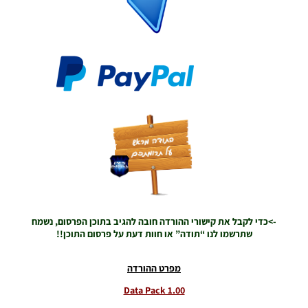
22:26
PES21 PC
/ Data
Pack 2.00
& Patch
1.02.00
Noam_r
22/10/2020
21:31
PES21 PC /
חבילה שפות
נוספות
(פרשנות
וטקסט) –
(Additional
->כדי לקבל את קישורי ההורדה חובה להגיב בתוכן הפרסום, נשמח
Language
שתרשמו לנו “תודה” או חוות דעת על פרסום התוכן!!
Pack
(Commentary
& Text
מפרט ההורדה
Noam_r
Data Pack 1.00
20/09/2020
07:54