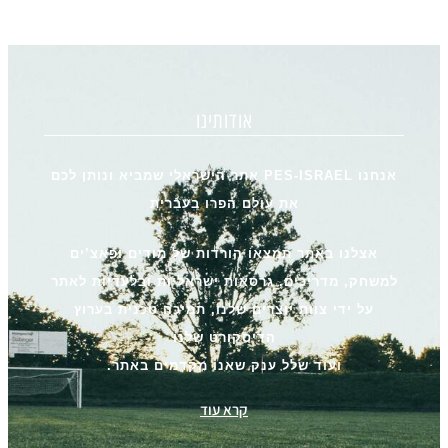
אודותינו
אנחנו PES-ISRAEL אתר הישראלי שמביא ונותן לכם
את עולם הפרו בעברית
אצלנו באתר תמצאו הורדות של מודים ופאצ’ים
למשחק, מדריכים, גרסאות ישראליות ובלעדיות לאתר
על ידי צוות יוצרים שלנו, תמיכה טכנית בערוץ
הדיסקורט שלנו
ועוד שלל ענק שאנו מקדמים באתר.
קרא עוד