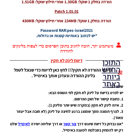
הורדה בחלק 1 שוקל: 1.30GB אחרי חילוץ שוקל: 1.51GB
Patch 1.01.01
הורדה בחלק 1 שוקל: 234MB אחרי חילוץ שוקל: 430MB
Password RAR:pes-israel2021
*יש לכתוב באותיות קטנות או גדולות.
משתמש יקר, חובה להגיב בתוכן הפרסום כדי לצפות בלינקים
להורדה
התוכן
דיווח לינק לא תקין
החדש
קישור ההורדה לא תקין?!! לחץ כאן לדיווח כדי שנוכל לטפל
ביותר
בלינק ההורדה ונעדכן אותך באימייל .
באתר
שימו לב..!
יש לפרט בדיווח על לינק לא תקין לפי הטופס הבא:
1. כתובת קישור של תוכן הפרסום.
PES21 PC
2. איזה לינק לא תקין (במקרה שיש יותר מלינק 1).
/ גרסה
3. לצרף תמונה מסך שמוצג ברגע לחיצה על לינק (לא חובה אבל יעזור
מודים
מאוד).
ליגת
Winner
*אנו נבדוק כל דיווח שיוגש דרך
צור קשר
או דרך שליחה ישירה
לאימייל
שלנו
עונה 2026
רק יש להמתין בסבלנות למענה באימייל.