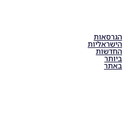
הגרסאות
הישראליות
החדשות
ביותר
באתר
PES21 PC
/ גרסה
תיקון ליגת
ONE
ZERO
עונה חורף
2024
גרסה 1.0
– PATCH
LEAGUE