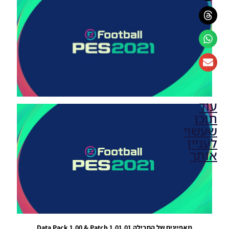
עוד
תוכן
שעשוי
לעניין
אותך
PES21 PC
/ חבילה
קבצים
Data
Pack
(DLC)
מאפיינים של החבילה Data Pack 1.00 & Patch 1.01.01