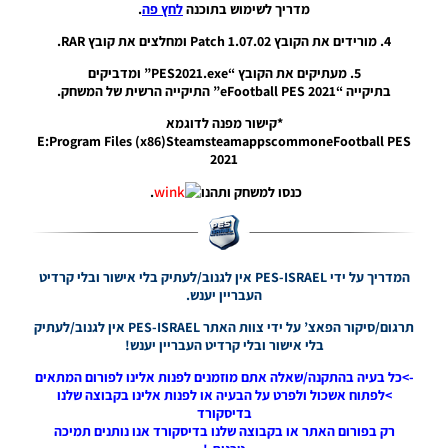
מדריך לשימוש בתוכנה
לחץ פה
.
& Patch
1.06.00
4. מורידים את הקובץ Patch 1.07.02 ומחלצים את קובץ RAR.
Noam_r
5. מעתיקים את הקובץ “PES2021.exe” ומדביקים
20/05/2021
בתיקייה “eFootball PES 2021” התיקייה הרשית של המשחק.
08:38
*קישור מפנה לדוגמא
PES21 PC
E:Program Files (x86)SteamsteamappscommoneFootball PES
/ Data
2021
Pack 5.00
& Patch
כנסו למשחק ותהנו
.
1.05.00
Noam_r
08/04/2021
20:51
המדריך על ידי PES-ISRAEL אין לגנוב/לעתיק בלי אישור ובלי קרדיט
העבריין יענש.
PES21 PC
/ Official
תרגום/סיקור הפאצ’ על ידי צוות האתר PES-ISRAEL אין לגנוב/לעתיק
Patch
בלי אישור ובלי קרדיט העבריין יענש!
1.04.01
->כל בעיה בהתקנה/שאלה אתם מוזמנים לפנות אלינו לפורום המתאים
Noam_r
13/03/2021
>לפתוח אשכול ולפרט על הבעיה או לפנות אלינו בקבוצה שלנו
10:34
בדיסקורד
רק בפורום האתר או בקבוצה שלנו בדיסקורד אנו נותנים תמיכה
PES21 PC