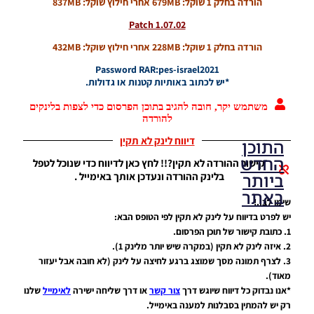
הורדה בחלק 1 שוקל: 679MB אחרי חילוץ שוקל: 837MB
Patch 1.07.02
הורדה בחלק 1 שוקל: 228MB אחרי חילוץ שוקל: 432MB
Password RAR:pes-israel2021
*יש לכתוב באותיות קטנות או גדולות.
משתמש יקר, חובה להגיב בתוכן הפרסום כדי לצפות בלינקים
להורדה
דיווח לינק לא תקין
התוכן
החדש
קישור ההורדה לא תקין?!! לחץ כאן לדיווח כדי שנוכל לטפל
ביותר
בלינק ההורדה ונעדכן אותך באימייל .
באתר
שימו לב..!
יש לפרט בדיווח על לינק לא תקין לפי הטופס הבא:
1. כתובת קישור של תוכן הפרסום.
PES21 PC
2. איזה לינק לא תקין (במקרה שיש יותר מלינק 1).
/ גרסה
3. לצרף תמונה מסך שמוצג ברגע לחיצה על לינק (לא חובה אבל יעזור
מודים
מאוד).
ליגת
*אנו נבדוק כל דיווח שיוגש דרך
צור קשר
או דרך שליחה ישירה
לאימייל
שלנו
Winner
עונה 2026
רק יש להמתין בסבלנות למענה באימייל.