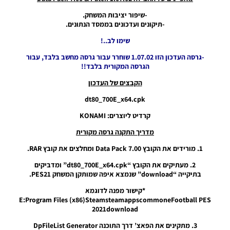
מ-1.00
ועד 7.00
-שיפור יציבות המשחק.
– Data
-תיקונים ועדכונים בממסד הנתונים.
Pack
Files
שימו לב..!
(DLC)
-גרסה העדכון הזו 1.07.02 שוחרר עבור גרסה מחשב בלבד, עבור
From
הגרסה המקורית בלבד!!
1.00 To
7.00
הקבצים של העדכון
Noam_r
15/04/2023
dt80_700E_x64.cpk
01:36
קרדיט ליוצרים: KONAMI
PES21 PC
מדריך התקנה גרסה מקורית
/ Data
Pack 7.00
1. מורידים את הקובץ Data Pack 7.00 ומחלצים את קובץ RAR.
& Patch
1.07.00
2. מעתיקים את הקובץ “dt80_700E_x64.cpk” ומדביקים
בתיקייה “download” שנמצא איפה שמותקן המשחק PES21.
Noam_r
25/06/2021
*קישור מפנה לדוגמא
08:34
E:Program Files (x86)SteamsteamappscommoneFootball PES
2021download
PES21 PC
/ Data
3. מתקינים את הפאצ’ דרך התוכנה DpFileList Generator
Pack 6.00