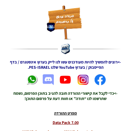
21:31
PES21 PC
/ Data
Pack 1.00
& Patch
1.01.01
Noam_r
05/10/2020
00:15
->רוצים להמשיך להיות מעודכנים עשו לנו לייק בערוץ אינסטגרם / בדף
PES21 PC /
הפייסבוק / בערוץ YouTube שלנו PES-ISRAEL.
חבילה שפות
נוספות
(פרשנות
וטקסט) –
(Additional
->כדי לקבל את קישורי ההורדה חובה להגיב בתוכן הפרסום, נשמח
Language
שתרשמו לנו “תודה” או חוות דעת על פרסום התוכן!
Pack
(Commentary
& Text
מפרט ההורדה
Noam_r
Data Pack 7.00
20/09/2020
07:54