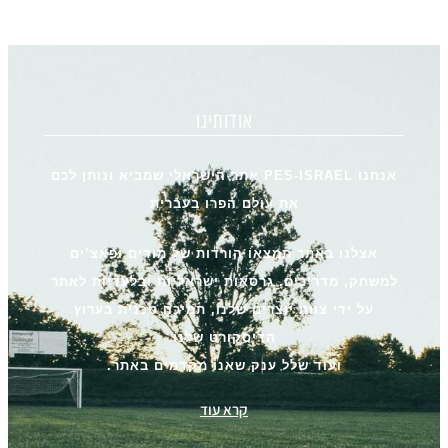
אודותינו
אנחנו PES-ISRAEL אתר הישראלי שמביא ונותן לכם
את עולם הפרו בעברית
אצלנו באתר תמצאו הורדות של מודים ופאצ’ים
למשחק, מדריכים, גרסאות ישראליות ובלעדיות לאתר
על ידי צוות יוצרים שלנו, תמיכה טכנית בערוץ
הדיסקורט שלנו
ועוד שלל ענק שאנו מקדמים באתר.
קרא עוד