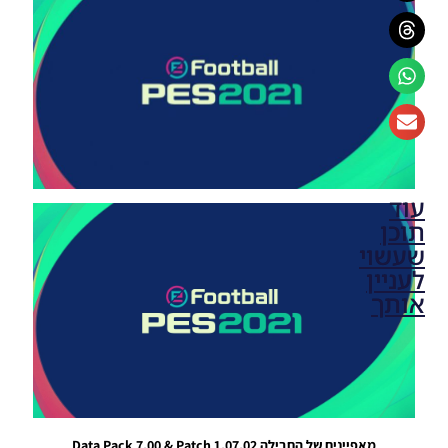
עוד
תוכן
שעשוי
לעניין
אותך
PES21 PC
/ חבילה
קבצים
Data
Pack
(DLC)
מאפיינים של החבילה Data Pack 7.00 & Patch 1.07.02