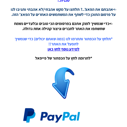
טכנית.!
/ Data
->אהבתם את הפאצ’..? תלחצו על מקש אהבתי/לא אהבתי ותגיבו לנו
Pack 4.00
על פרסום התוכן כדי לשתף את המשתמשים האחרים על הפאצ’ הזה.
& Patch
1.04.00
->כדי שנמשיך לפנק אתכם בפרסומים הכי טובים ובלעדיים נשמח
Noam_r
שתשתפו את האתר לחברים וניצור קהילה אחת גדולה.
05/02/2021
08:16
*תלחץ על הכפתור ותתרמו לנו (כמה שאתם יכולים) כדי שנמשיך
לתפעל את האתר!!
PES21 PC
למידע נוסף לחץ כאן
/ Data
Pack 3.00
*לתרומה לחץ על הכפתור של פייפאל
& Patch
1.03.00
Noam_r
03/12/2020
22:26
PES21 PC
/ Data
Pack 2.00
& Patch
1.02.00
Noam_r
22/10/2020