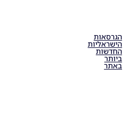
הגרסאות
הישראליות
החדשות
ביותר
באתר
PES21 PC
/ גרסה
תיקון ליגת
ONE
ZERO
עונה חורף
2024
גרסה 1.0
– PATCH
LEAGUE