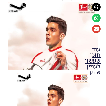
עוד
תוכן
שעשוי
לעניין
אותך
PES21
PC/ SP
Football
Life 2026
UPDATE
1.3/FACES