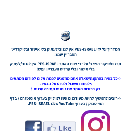
גרסה 1.0
– Version
Mod
League
Winner
Season
2026
Version
1.0
המדריך על ידי PES-ISRAEL אין לגנוב/לעתיק בלי אישור ובלי קרדיט
Noam_r
העבריין יענש.
23/07/2026
09:48
תרגום/סיקור הפאצ’ על ידי צוות האתר PES-ISRAEL אין לגנוב/לעתיק
בלי אישור ובלי קרדיט העבריין יענש!
PES21
PS4/PS5
->כל בעיה בהתקנה/שאלה אתם מוזמנים לפנות אלינו לפורום המתאים
/ גרסה
>לפתוח אשכול ולפרט על הבעיה
תיקון ליגת
רק בפורום האתר אנו נותנים תמיכה טכנית.!
WINNER
עונה חורף
->רוצים להמשיך להיות מעודכנים עשו לנו לייק בערוץ אינסטגרם / בדף
2026
הפייסבוק / בערוץ YouTube שלנו PES-ISRAEL.
גרסה 1.1
– PATCH
LEAGUE
WINNER
SEASON