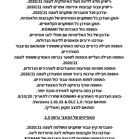
-רישיון מלא לליגת העל האיטלקית לעונה 2020/21.
Noam_r
-רישיון עבור קבוצות אירופה אחרים לעונה 2020/21.
12/09/2025
08:54
-עדכון סגל והעברות שחקנים לעונה 2020/21.
-תוקן ועודכן כל השחקנים המזויפים של הקבוצות הלאומיות.
PES21 PC
-תוקן ועודכן כל השחקנים הקלאסיים.
/ PS4 /
-הוספה כול האגדות של KONAMI.
PS5 /
-עדכון של כול האליפויות עם סמלי לוגו אמיתיים.
Option
-עודכנו יריבים ומאמנים לליגות הגדולות.
File
-הוספה חבילה כדורים בגרסה האחרון ששוחרר שמותאם גם עבור
LEGACY
הטורנירים.
V1
-הוספה חבילה נעליים וכפפות לשוער בגרסה האחרון ששוחר לעונה
2020/21.
Noam_r
-הוספה חסויות ומודעות המעודכנים לטורנירים הגדולים.
09/10/2024
-הוספה חבילה ערכות ביגוד שופט המעודכן לעונה 2020/21.
23:08
-הוספה לוחות תוצאות עבור כול הטורנירים.
-הוספה טורף גרפיקה לכול האצטדיונים.
PES21 PC
-עודכן כמה גרפיקה לאווירה טובה יותר.
/ רישיון
-בוצע העדכון חי האחרון ש-KONAMI שחררו לתאריך: 8/10/20.
ממסד
-מותאם עבור: Versions 1.01.01 & DLC 1.0.
נתונים
-מותאם למצב מקוון (אונליין).
(העברות
קיץ) עבור
מאפיינים של הפאצ’ גרסה 2.0
EWP גרסה
3.0 –
-העברות קיץ עבור שחקנים הושלמה לעונה 2020/21.
Option
-עודכנו כול הקבוצות העולות ליגה והיורדות ליגה.
File
-עודכנו/הוספה שחקנים לקבוצת האגדות של KONAMI.