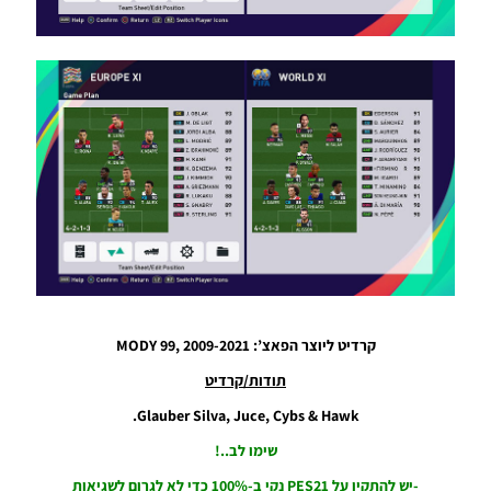
21:08
PES21 PC
/ עדכון
קובץ
אפשרות
עונה
2023/24
– Option
File
Update
Season
2023/24
Noam_r
16/09/2023
15:22
קרדיט ליוצר הפאצ’: MODY 99, 2009-2021
PES21 PC
/ EvoWeb
תודות/קרדיט
Patch
Glauber Silva, Juce, Cybs & Hawk.
2023 V1.0
Noam_r
שימו לב..!
04/02/2023
08:34
-יש להתקין על PES21 נקי ב-100% כדי לא לגרום לשגיאות