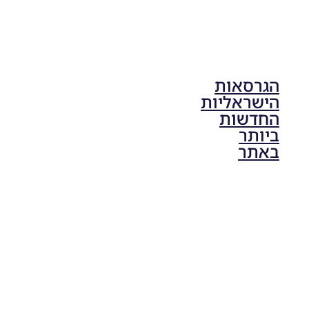
הגרסאות
הישראליות
החדשות
ביותר
באתר
PES21 PC
/ גרסה
תיקון ליגת
ONE
ZERO
עונה חורף
2024
גרסה 1.0
– PATCH
LEAGUE