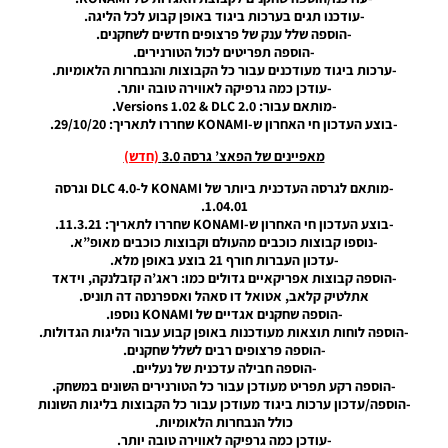
(Summer
-עודכנו תגים בערכות ביגוד באופן קבוע לכל הליגה.
Transfers)
-הוספה שלל ענק של פרצופים חדשים לשחקנים.
EWP V3.0
-הוספה תפריטים לכול הטורנירים.
-ערכות ביגוד מעודכנים עבור כל הקבוצות והנבחרות הלאומיות.
Noam_r
-עודכן כמה גרפיקה לאווירה טובה יותר.
09/10/2024
18:57
-מותאם עבור: Versions 1.02 & DLC 2.0.
-בוצע העדכון חי האחרון ש-KONAMI שחררו לתאריך: 29/10/20.
PES21 PC
מאפיינים של הפאצ’ גרסה 3.0
(חדש)
/
EvoWeb
-מותאם לגרסה העדכנית ביותר של KONAMI ל-DLC 4.0 וגרסה
Patch
1.04.01.
2024
-בוצע העדכון חי האחרון ש-KONAMI שחררו לתאריך: 11.3.21.
Version
-נוספו קבוצות כוכבים מהעולם וקבוצות כוכבים מאופ”א.
3.0
-עדכון העברות חורף 21 בוצע באופן מלא.
Noam_r
-הוספה קבוצות אפריקאיים גדולים כמו: ראג’ה קזבלנקה, וידאד
07/10/2024
אתלטיק קלאב, אטואל דו סאהל ואספרנסה דה תוניס.
21:31
-הוספה שחקנים אגדיים של KONAMI נוספו.
-הוספה לוחות תוצאות מעודכנות באופן קבוע עבור הליגות הגדולות.
PES21 PC
-הוספה פרצופים רבים לשלל שחקנים.
/
-הוספה חבילה עדכנית של נעליים.
EvoWeb
-הוספה רקע תפריט מעודכן עבור כל הטורנירים השונים במשחק.
Patch
-הוספה/עדכון ערכות ביגוד מעודכן עבור כל הקבוצות בליגות השונות
2024
כולל הנבחרות הלאומיות.
Version
-עודכן כמה גרפיקה לאווירה טובה יותר.