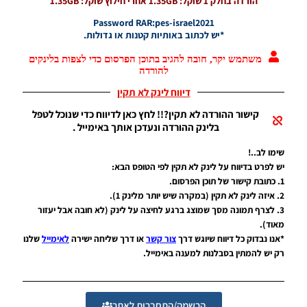
הורדה בחלק 1 שוקל: 1.35GB אחרי חילוץ שוקל: 1.35GB
WINNER
Password RAR:pes-israel2021
עונה קיץ
*יש לכתוב באותיות קטנות או גדולות.
2025/26
גרסה 1.0 –
משתמש יקר, חובה להגיב בתוכן הפרסום כדי לצפות בלינקים
DATABASE
להורדה
LEAGUE
WINNER
דיווח לינק לא תקין
SEASON
SUMMER
קישור ההורדה לא תקין?!! לחץ כאן לדיווח כדי שנוכל לטפל
2025/26
בלינק ההורדה ונעדכן אותך באימייל .
VERSION
1.0
שימו לב..!
Noam_r
יש לפרט בדיווח על לינק לא תקין לפי הטופס הבא:
01/12/2025
1. כתובת קישור של תוכן הפרסום.
09:50
2. איזה לינק לא תקין (במקרה שיש יותר מלינק 1).
3. לצרף תמונה מסך שמוצג ברגע לחיצה על לינק (לא חובה אבל יעזור
PES21
מאוד).
PS4/PS5
/ גרסה
*אנו נבדוק כל דיווח שיוגש דרך
צור קשר
או דרך שליחה ישירה
לאימייל
שלנו
תיקון ליגת
רק יש להמתין בסבלנות למענה באימייל.
WINNER
עונה קיץ
2025/26
גרסה 1.0
הרשמה/התחברות לאתר