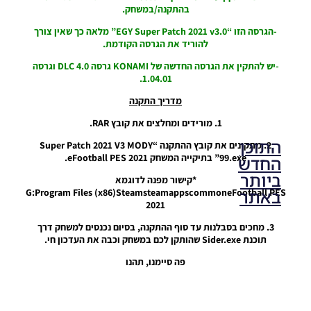
בהתקנה/במשחק.
-הגרסה הזו “EGY Super Patch 2021 v3.0” מלאה כך שאין צורך
להוריד את הגרסה הקודמת.
-יש להתקין את הגרסה החדשה של KONAMI גרסה DLC 4.0 וגרסה
1.04.01.
מדריך התקנה
1. מורידים ומחלצים את קובץ RAR.
התוכן
2. מתקינים את קובץ ההתקנה “Super Patch 2021 V3 MODY
99.exe” בתיקייה המשחק eFootball PES 2021.
החדש
ביותר
*קישור מפנה לדוגמא
באתר
G:Program Files (x86)SteamsteamappscommoneFootball PES
2021
3. מחכים בסבלנות עד סוף ההתקנה, בסיום נכנסים למשחק דרך
PES21 PC
תוכנת Sider.exe שהותקן לכם במשחק וכבה את העדכון חי.
/ גרסה
פה סיימנו, תהנו
מודים
ליגת
Winner
עונה 2026