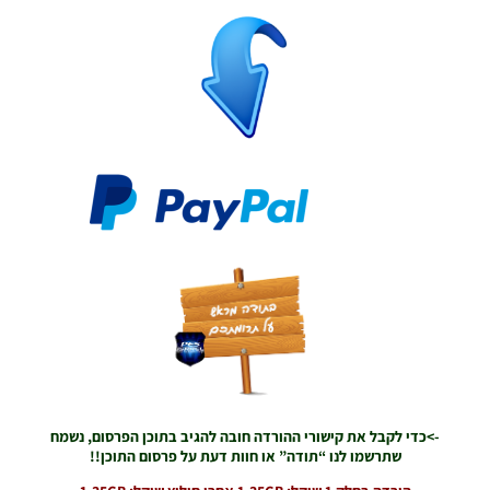
01/06/2026
09:43
EFootball
26 PC/
Patch
EPatch
2026
V36.0
Noam_r
13/12/2025
12:17
Efootball
26 PC/
Patch
EvoMod
5.2.0
Noam_r
06/12/2025
07:25
->כדי לקבל את קישורי ההורדה חובה להגיב בתוכן הפרסום, נשמח
PES21 PC
שתרשמו לנו “תודה” או חוות דעת על פרסום התוכן!!
/ ממסד
נתונים ליגת