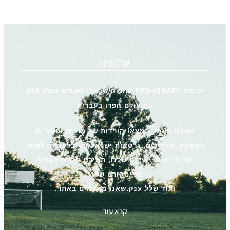
אודותינו
אנחנו PES-ISRAEL אתר הישראלי שמביא ונותן לכם
את עולם הפרו בעברית
אצלנו באתר תמצאו הורדות של מודים ופאצ’ים
למשחק, מדריכים, גרסאות ישראליות ובלעדיות לאתר
על ידי צוות יוצרים שלנו, תמיכה טכנית בערוץ
הדיסקורט שלנו
ועוד שלל ענק שאנו מקדמים באתר.
קרא עוד