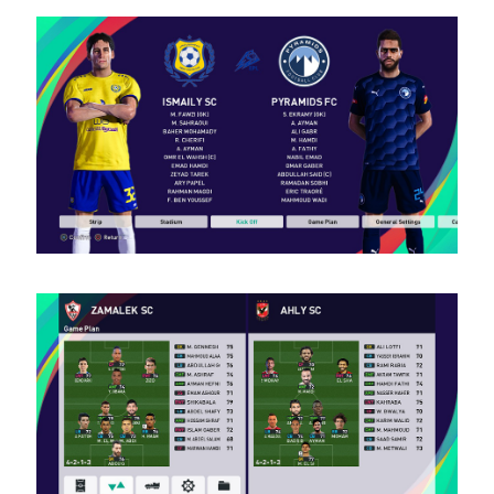
1.0
Noam_r
28/01/2024
18:42
PES21 PC
/ עונת
2023/24
אירופה
עדכון
קובץ
העברות
קיץ חלק 1
+ חלק 2 –
Season
2023/24
Europe
Summer
Transfer
File
Update
Part 1 +
Part 2
Noam_r
16/09/2023