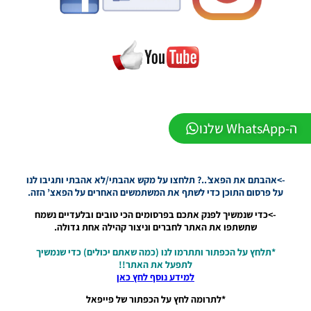
Winter
2026
VERSION
1.1
Noam_r
01/06/2026
09:43
PES21 PC
/ ממסד
ה-WhatsApp שלנו
נתונים ליגת
WINNER
עונה חורף
2026 גרסה
->אהבתם את הפאצ’..? תלחצו על מקש אהבתי/לא אהבתי ותגיבו לנו
1.1 –
על פרסום התוכן כדי לשתף את המשתמשים האחרים על הפאצ’ הזה.
DATABASE
LEAGUE
->כדי שנמשיך לפנק אתכם בפרסומים הכי טובים ובלעדיים נשמח
WINNER
שתשתפו את האתר לחברים וניצור קהילה אחת גדולה.
SEASON
Winter
*תלחץ על הכפתור ותתרמו לנו (כמה שאתם יכולים) כדי שנמשיך
2026
לתפעל את האתר!!
VERSION
למידע נוסף לחץ כאן
1.1
*לתרומה לחץ על הכפתור של פייפאל
Noam_r