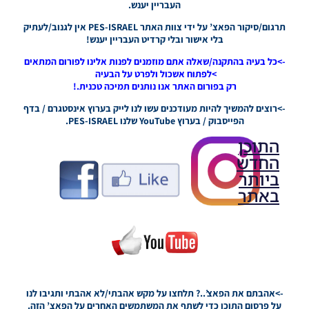
העבריין יענש.
תרגום/סיקור הפאצ’ על ידי צוות האתר PES-ISRAEL אין לגנוב/לעתיק
בלי אישור ובלי קרדיט העבריין יענש!
->כל בעיה בהתקנה/שאלה אתם מוזמנים לפנות אלינו לפורום המתאים
>לפתוח אשכול ולפרט על הבעיה
רק בפורום האתר אנו נותנים תמיכה טכנית.!
->רוצים להמשיך להיות מעודכנים עשו לנו לייק בערוץ אינסטגרם / בדף
הפייסבוק / בערוץ YouTube שלנו PES-ISRAEL.
התוכן
החדש
ביותר
באתר
PES21 PC
/ גרסה
מודים
ליגת
Winner
->אהבתם את הפאצ’..? תלחצו על מקש אהבתי/לא אהבתי ותגיבו לנו
עונה 2026
על פרסום התוכן כדי לשתף את המשתמשים האחרים על הפאצ’ הזה.