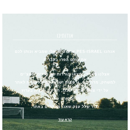
אודותינו
אנחנו PES-ISRAEL אתר הישראלי שמביא ונותן לכם
את עולם הפרו בעברית
אצלנו באתר תמצאו הורדות של מודים ופאצ’ים
למשחק, מדריכים, גרסאות ישראליות ובלעדיות לאתר
על ידי צוות יוצרים שלנו, תמיכה טכנית בערוץ
הדיסקורט שלנו
ועוד שלל ענק שאנו מקדמים באתר.
קרא עוד