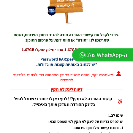
Winter
2026
VERSION
1.1
Noam_r
01/06/2026
->כדי לקבל את קישורי ההורדה חובה להגיב בתוכן הפרסום, נשמח
09:43
שתרשמו לנו “תודה” או חוות דעת על פרסום התוכן!!
PES21 PC
הורדה בחלק 1 שוקל: 1.67GB אחרי חילוץ שוקל: 1.67GB
/ ממסד
ה-WhatsApp שלנו
נתונים ליגת
Password RAR:pes-israel2021
WINNER
*יש לכתוב באותיות קטנות או גדולות.
עונה חורף
2026 גרסה
משתמש יקר, חובה להגיב בתוכן הפרסום כדי לצפות בלינקים
1.1 –
להורדה
DATABASE
דיווח לינק לא תקין
LEAGUE
WINNER
קישור ההורדה לא תקין?!! לחץ כאן לדיווח כדי שנוכל לטפל
SEASON
בלינק ההורדה ונעדכן אותך באימייל .
Winter
2026
שימו לב..!
VERSION
יש לפרט בדיווח על לינק לא תקין לפי הטופס הבא:
1.1
1. כתובת קישור של תוכן הפרסום.
Noam_r