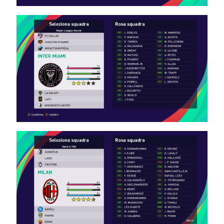
1.0
Noam_r
28/01/2024
18:42
PES21 PC
/ עונת
2023/24
אירופה
עדכון
קובץ
העברות
קיץ חלק 1
+ חלק 2 –
Season
2023/24
Europe
Summer
Transfer
File
Update
Part 1 +
Part 2
Noam_r
16/09/2023