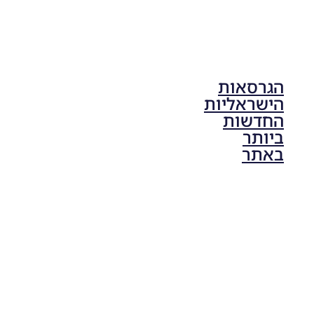
הגרסאות
הישראליות
החדשות
ביותר
באתר
PES21 PC
/ גרסה
תיקון ליגת
ONE
ZERO
עונה חורף
2024
גרסה 1.0
– PATCH
LEAGUE