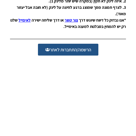
2. איזה לינק לא תקין (במקרה שיש יותר מלינק 1).
01/06/2026
09:43
3. לצרף תמונה מסך שמוצג ברגע לחיצה על לינק (לא חובה אבל יעזור
מאוד).
EFootball
*אנו נבדוק כל דיווח שיוגש דרך
צור קשר
או דרך שליחה ישירה
לאימייל
שלנו
26 PC/
רק יש להמתין בסבלנות למענה באימייל.
Patch
EPatch
2026
V36.0
הרשמה/התחברות לאתר
Noam_r
13/12/2025
12:17
Efootball
26 PC/
Patch
EvoMod
5.2.0
Noam_r
06/12/2025
07:25
PES21 PC
/ ממסד
נתונים ליגת