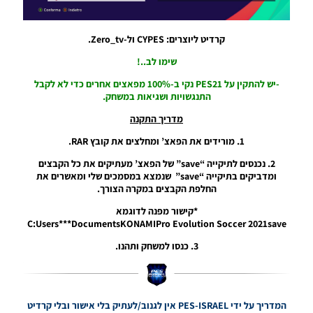
21:08
PES21 PC
קרדיט ליוצרים: CYPES ול-Zero_tv.
/ עדכון
שימו לב..!
קובץ
אפשרות
-יש להתקין על PES21 נקי ב-100% מפאצים אחרים כדי לא לקבל
עונה
התנגשויות ושגיאות במשחק.
2023/24
– Option
מדריך התקנה
File
Update
1. מורידים את הפאצ’ ומחלצים את קובץ RAR.
Season
2023/24
2. נכנסים לתיקייה “save” של הפאצ’ מעתיקים את כל הקבצים
ומדביקים בתיקייה “save” שנמצא במסמכים שלי ומאשרים את
Noam_r
החלפת הקבצים במקרה הצורך.
16/09/2023
15:22
*קישור מפנה לדוגמא
C:Users***DocumentsKONAMIPro Evolution Soccer 2021save
PES21 PC
/ EvoWeb
3. כנסו למשחק ותהנו.
Patch
2023 V1.0
Noam_r
04/02/2023
המדריך על ידי PES-ISRAEL אין לגנוב/לעתיק בלי אישור ובלי קרדיט
08:34