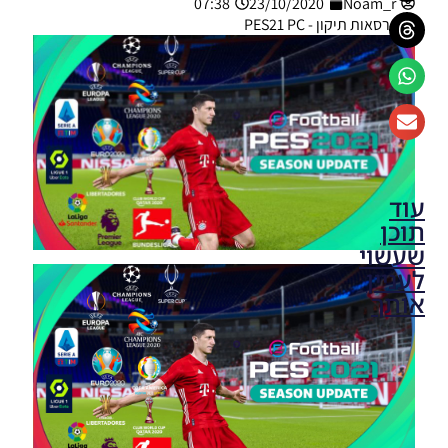
07:38
23/10/2020
Noam_r
גרסאות תיקון - PES21 PC
עוד
תוכן
שעשוי
לעניין
אותך
PES21
PC/ SP
Football
Life 2026
UPDATE
1.3/FACES