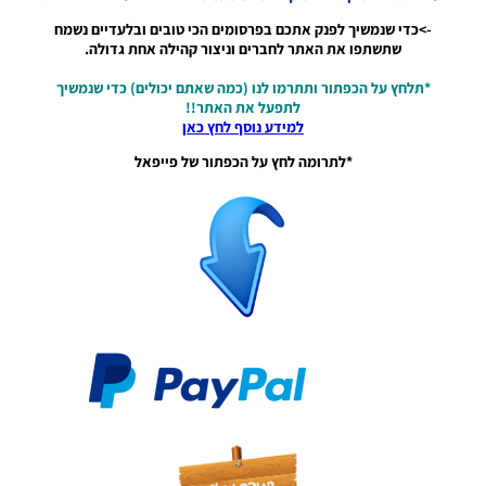
גרסה 1.0
– Version
->כדי שנמשיך לפנק אתכם בפרסומים הכי טובים ובלעדיים נשמח
Mod
שתשתפו את האתר לחברים וניצור קהילה אחת גדולה.
League
Winner
*תלחץ על הכפתור ותתרמו לנו (כמה שאתם יכולים) כדי שנמשיך
Season
לתפעל את האתר!!
2026
למידע נוסף לחץ כאן
Version
1.0
*לתרומה לחץ על הכפתור של פייפאל
Noam_r
23/07/2026
09:48
PES21
PS4/PS5
/ גרסה
תיקון ליגת
WINNER
עונה חורף
2026
גרסה 1.1
– PATCH
LEAGUE
WINNER
SEASON